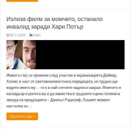
Излиза филм за момчето, останало
инвалид заради Хари Потър
03.11.2023
Свят
Животът му се променя след участие в екранизацията Дейвид
Холмс е част от световноизвестната поредицата, но трудно ще
видите името му… то е в най-ситните надписи накрая. Момчето е
каскадьор и ролята му е да замества в трудните сцени голямата
звезда на продукцията – Даниъл Радклиф. Лошият момент
настъпва за …
Прочетете още »