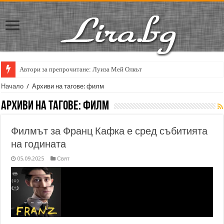
Автори за препрочитане: Луиза Мей Олкът
Начало
/
Архиви на тагове: филм
Архиви на тагове:
филм
Филмът за Франц Кафка е сред събитията
на годината
05.09.2025
Свят