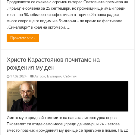
Продукцията се очаква с огромен интерес Световната премиера на
„Франц“ е обявена за 25 септември, но прожекции ще има и преди
това – на 50. юбилеен кинофестивал в Торино. За наша радост,
много скоро ще го видим и в България – по време на фестивала
„Синелибри“ в края на октомври. …
Прочетете още »
Христо Карастоянов почитаме на
рождения му ден
17.02.2024
Автори
,
България
,
Събития
Името му е сред най-големите на нашата литературна сцена
Писателят си отиде само месец преди да навърши 74 – затова
вместо празник и рожденият му ден ще се превърне в помен. На 22