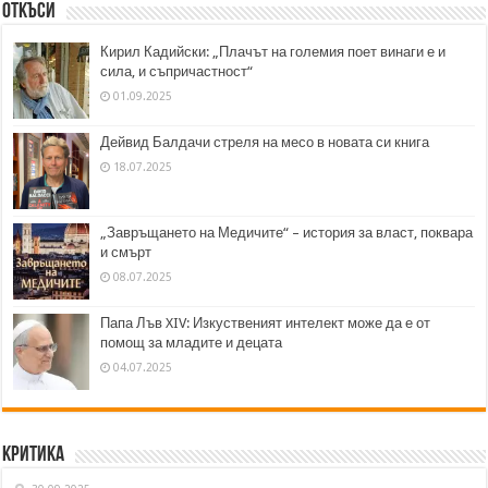
Откъси
Кирил Кадийски: „Плачът на големия поет винаги е и
сила, и съпричастност“
01.09.2025
Дейвид Балдачи стреля на месо в новата си книга
18.07.2025
„Завръщането на Медичите“ – история за власт, поквара
и смърт
08.07.2025
Папа Лъв XIV: Изкуственият интелект може да е от
помощ за младите и децата
04.07.2025
Критика