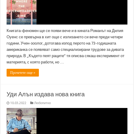
Книгата-феномен ще се появи вече и в кината Романът на Дилия
Оуенс се превърна в хит още с излизането си вече преди четири
години. Учен-зоолог, дотогава изпод перото на 73-годишната
американка се появяват само специализирани трудове за дивата
природа. В „Където пеят раците” тя описва сякаш експеримент от
материята, с която работи, но …
Прочетете още »
Уди Алън издава нова книга
10.03.2022
Любопитно