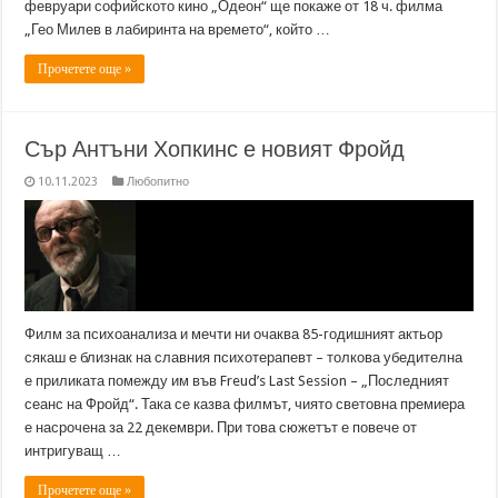
февруари софийското кино „Одеон“ ще покаже от 18 ч. филма
„Гео Милев в лабиринта на времето“, който …
Прочетете още »
Сър Антъни Хопкинс е новият Фройд
10.11.2023
Любопитно
Филм за психоанализа и мечти ни очаква 85-годишният актьор
сякаш е близнак на славния психотерапевт – толкова убедителна
е приликата помежду им във Freud’s Last Session – „Последният
сеанс на Фройд“. Така се казва филмът, чиято световна премиера
е насрочена за 22 декември. При това сюжетът е повече от
интригуващ …
Прочетете още »