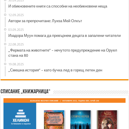
30.09.2025
И обикновените книги са способни на необикновени неща
12.09.2025
Автори за препрочитане: Луиза Мей Олкът
03.09.2025
Изадора Муун помага да превърнем децата в запалени читатели
22.08.2025
„Фермата на животните“ – нечутото предупреждение на Оруел
стана на 80
19.08.2025
„Смешна история“ – като бучка лед в горещ летен ден
Списание „Книжарница“