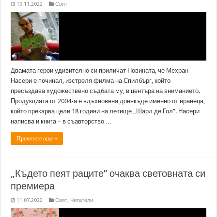
19.11.2022
Свят
Двамата герои удивително си приличат Новината, че Мехран
Насери е починал, изстреля филма на Спилбърг, който
пресъздава художествено съдбата му, в центъра на вниманието.
Продукцията от 2004-а е вдъхновена донякъде именно от иранеца,
който прекарва цели 18 години на летище „Шарл де Гол”. Насери
написва и книга – в съавторство …
Прочетете още »
„Където пеят раците” очаква световната си
премиера
11.07.2022
Свят
,
Читатели