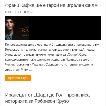
Франц Кафка ще е герой на игрален филм
03.07.2023
Свят
Копродукцията ще е в чест на 140-годишнината от рождението му
Режисьор на пълнометражния филм ще е полякинята Агнешка
Холанд, която има и няколко номинации за „Оскар“. Сред
копродуцентите пък е фирма от родната ѝ Полша, а също от
Чехия, Германия и Франция. Сценарият е на чешкия писател и
драматург Марк …
Прочетете още »
Иранецът от „Шарл де Гол” пренаписа
историята за Робинзон Крузо