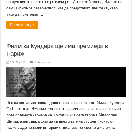
продукцията засега е на режисьора – Агнешка Холанд. Идеята на
самия филмов пазар е творците да представят идеите си, като
така да привлекат …
Прочетете още »
Филм за Кундера ще има премиера в
Париж
10.09.2021
Любопитно
Чешки режисьор проследява живота на писателя „Милан Кундера:
От Шегата до Незначителността” преминава по интересен начин
през славната кариера на 92-годишния сега творец. Милослав
Шмидмайер снима филма си през очите на студент, който си
наумява да направи интервю с писателя за своята дипломна