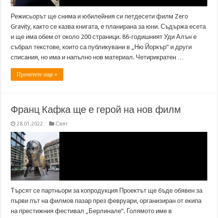
Режисьорът ще снима и юбилейния си петдесети филм Zero
Gravity, както се казва книгата, е планирана за юни. Съдържа есета
и ще има обем от около 200 страници. 86-годишният Уди Алън е
събрал текстове, които са публикувани в „Ню Йоркър” и други
списания, но има и напълно нов материал. Четирикратен …
Прочетете още »
Франц Кафка ще е герой на нов филм
28.01.2022
Свят
Търсят се партньори за копродукция Проектът ще бъде обявен за
първи път на филмов пазар през февруари, организиран от екипа
на престижния фестивал „Берлинале”. Голямото име в