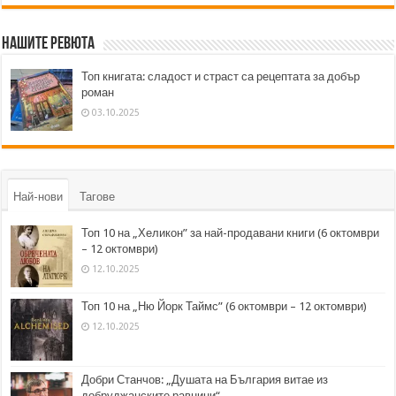
Нашите ревюта
Топ книгата: сладост и страст са рецептата за добър
роман
03.10.2025
Най-нови
Тагове
Топ 10 на „Хеликон” за най-продавани книги (6 октомври
– 12 октомври)
12.10.2025
Топ 10 на „Ню Йорк Таймс” (6 октомври – 12 октомври)
12.10.2025
Добри Станчов: „Душата на България витае из
добруджанските равнини“