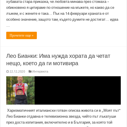
хубавата стара приказка, че любовта минава през стомаха –
обикновено я цитираме по отношение на мъжете, но какво да се
лъжем, и с жените е така… Пък на 14 февруари храната е от
особено значение, защото там, където думите не достигат… идва
…
Прочетете още »
Лео Бианки: Има нужда хората да четат
нещо, което да ги мотивира
22.12.2020
Интервюта
Харизматичният италиански готвач описва живота си в „Моят път“
Лео Бианки отдавна е телевизионна звезда, чийто път лъкатуши
през доста изпитания, включително и в България, за която той