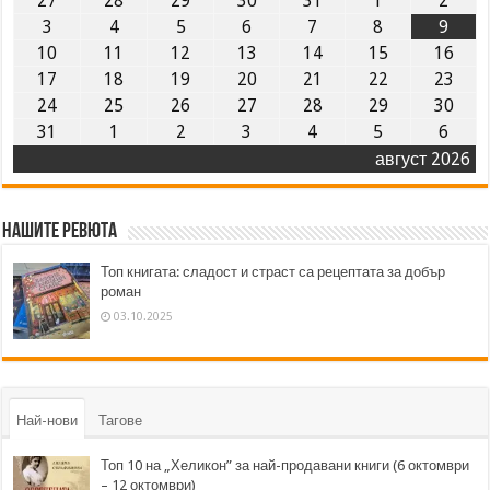
27
28
29
30
31
1
2
3
4
5
6
7
8
9
10
11
12
13
14
15
16
17
18
19
20
21
22
23
24
25
26
27
28
29
30
31
1
2
3
4
5
6
август 2026
Нашите ревюта
Топ книгата: сладост и страст са рецептата за добър
роман
03.10.2025
Най-нови
Тагове
Топ 10 на „Хеликон” за най-продавани книги (6 октомври
– 12 октомври)