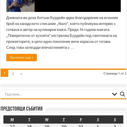
Дневната ви доза Антъни Бурдейн идва благодарение на есенния
брой на канадското списание „Nuvo”, което публикува интервю с
готвача и автор на кулинарни книги. Преди 16 години книгата
„Поверително от кухнята” изстрелва Бурдейн под светлината на
прожекторите, а цяло едно поколение вече израсна от тогава.
След това затвърди впечатленията с …
Прочетете още »
1
2
»
Страница 1 от 2
Предстоящи събития
M
T
W
T
F
S
S