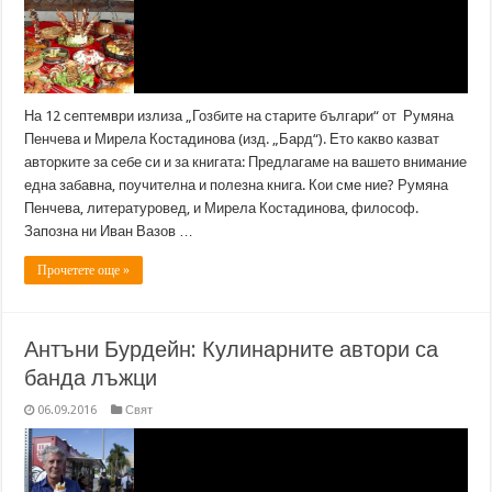
На 12 септември излиза „Гозбите на старите българи“ от Румяна
Пенчева и Мирела Костадинова (изд. „Бард“). Ето какво казват
авторките за себе си и за книгата: Предлагаме на вашето внимание
една забавна, поучителна и полезна книга. Кои сме ние? Румяна
Пенчева, литературовед, и Мирела Костадинова, философ.
Запозна ни Иван Вазов …
Прочетете още »
Антъни Бурдейн: Кулинарните автори са
банда лъжци
06.09.2016
Свят