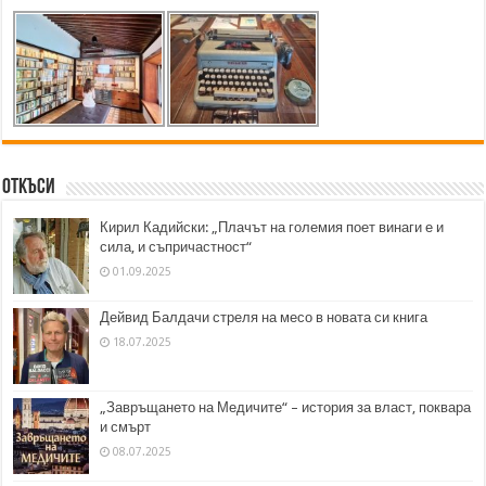
Откъси
Кирил Кадийски: „Плачът на големия поет винаги е и
сила, и съпричастност“
01.09.2025
Дейвид Балдачи стреля на месо в новата си книга
18.07.2025
„Завръщането на Медичите“ – история за власт, поквара
и смърт
08.07.2025