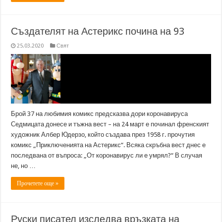
Създателят на Астерикс почина на 93
25.03.2020
Свят
Брой 37 на любимия комикс предсказва дори коронавируса
Седмицата донесе и тъжна вест – на 24 март е починал френският
художник Албер Юдерзо, който създава през 1958 г. прочутия
комикс „Приключенията на Астерикс“. Всяка скръбна вест днес е
последвана от въпроса: „От коронавирус ли е умрял?“ В случая
не, но …
Прочетете още »
Руски писател изследва връзката на