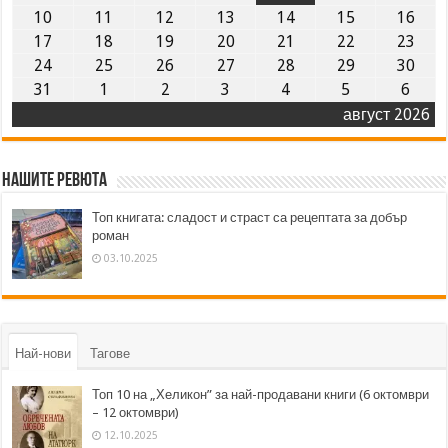
10
11
12
13
14
15
16
17
18
19
20
21
22
23
24
25
26
27
28
29
30
31
1
2
3
4
5
6
август 2026
Нашите ревюта
Топ книгата: сладост и страст са рецептата за добър
роман
03.10.2025
Най-нови
Тагове
Топ 10 на „Хеликон” за най-продавани книги (6 октомври
– 12 октомври)
12.10.2025