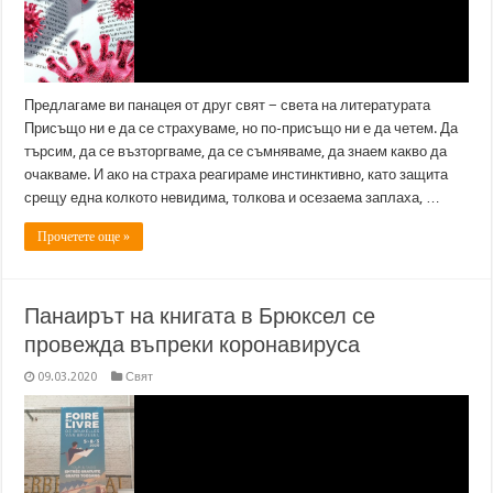
Предлагаме ви панацея от друг свят − света на литературата
Присъщо ни е да се страхуваме, но по-присъщо ни е да четем. Да
търсим, да се възторгваме, да се съмняваме, да знаем какво да
очакваме. И ако на страха реагираме инстинктивно, като защита
срещу една колкото невидима, толкова и осезаема заплаха, …
Прочетете още »
Панаирът на книгата в Брюксел се
провежда въпреки коронавируса
09.03.2020
Свят