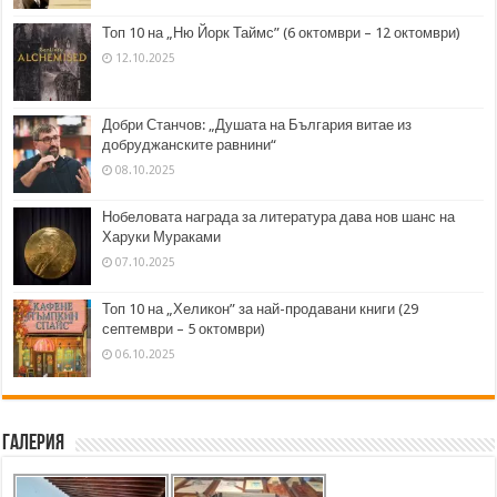
Топ 10 на „Ню Йорк Таймс” (6 октомври – 12 октомври)
12.10.2025
Добри Станчов: „Душата на България витае из
добруджанските равнини“
08.10.2025
Нобеловата награда за литература дава нов шанс на
Харуки Мураками
07.10.2025
Топ 10 на „Хеликон” за най-продавани книги (29
септември – 5 октомври)
06.10.2025
Галерия