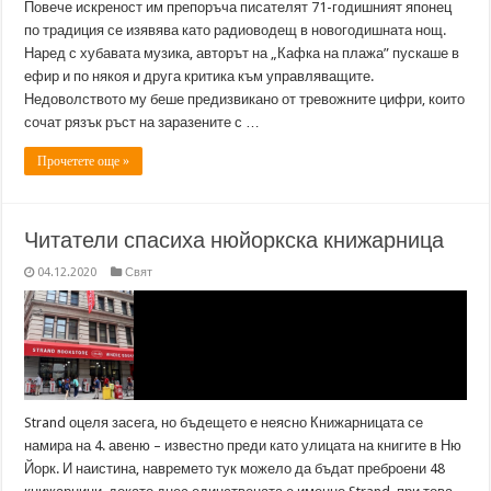
Повече искреност им препоръча писателят 71-годишният японец
по традиция се изявява като радиоводещ в новогодишната нощ.
Наред с хубавата музика, авторът на „Кафка на плажа” пускаше в
ефир и по някоя и друга критика към управляващите.
Недоволството му беше предизвикано от тревожните цифри, които
сочат рязък ръст на заразените с …
Прочетете още »
Читатели спасиха нюйоркска книжарница
04.12.2020
Свят
Strand оцеля засега, но бъдещето е неясно Книжарницата се
намира на 4. авеню – известно преди като улицата на книгите в Ню
Йорк. И наистина, навремето тук можело да бъдат преброени 48