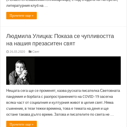
литературния клуб на …
Прочетете още »
Людмила Улицка: Показа се чупливостта
на нашия презаситен свят
26.03.2020
Свят
Нещата сега ще се променят, казва руската писателка Световната
пандемия и борбата с разпространението на COVID-19 засегна
всяка част от социалния и културния живот в целия свят. Няма
съмнение, в тези тежки времена, това е темата на деня и ще
остане такава дълго време. Затова и писателите по света не …
Прочетете още »