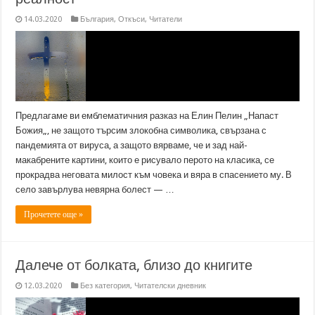
14.03.2020
България
,
Откъси
,
Читатели
Предлагаме ви емблематичния разказ на Елин Пелин „Напаст
Божия„, не защото търсим злокобна символика, свързана с
пандемията от вируса, а защото вярваме, че и зад най-
макабрените картини, които е рисувало перото на класика, се
прокрадва неговата милост към човека и вяра в спасението му. В
село завърлува невярна болест — …
Прочетете още »
Далече от болката, близо до книгите
12.03.2020
Без категория
,
Читателски дневник