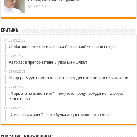
04.07.2025
Критика
30.09.2025
И обикновените книги са способни на необикновени неща
12.09.2025
Автори за препрочитане: Луиза Мей Олкът
03.09.2025
Изадора Муун помага да превърнем децата в запалени читатели
22.08.2025
„Фермата на животните“ – нечутото предупреждение на Оруел
стана на 80
19.08.2025
„Смешна история“ – като бучка лед в горещ летен ден