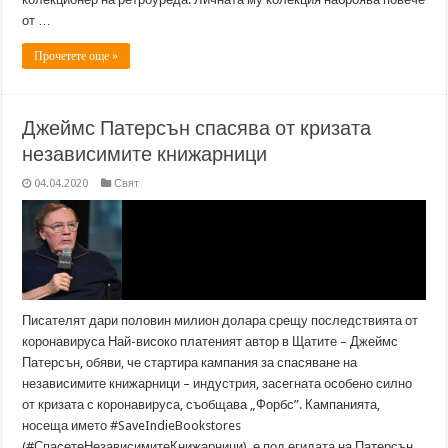
от …
Прочетете още »
Джеймс Патерсън спасява от кризата
независимите книжарници
04.04.2020
Свят
Писателят дари половин милион долара срещу последствията от
коронавируса Най-високо платеният автор в Щатите – Джеймс
Патерсън, обяви, че стартира кампания за спасяване на
независимите книжарници – индустрия, засегната особено силно
от кризата с коронавируса, съобщава „Форбс”. Кампанията,
носеща името #SaveIndieBookstores
(#СпасетеНезависимитеКнижарници), е под егидата на Патерсън,