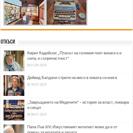
Откъси
Кирил Кадийски: „Плачът на големия поет винаги е и
сила, и съпричастност“
01.09.2025
Дейвид Балдачи стреля на месо в новата си книга
18.07.2025
„Завръщането на Медичите“ – история за власт, поквара
и смърт
08.07.2025
Папа Лъв XIV: Изкуственият интелект може да е от
помощ за младите и децата