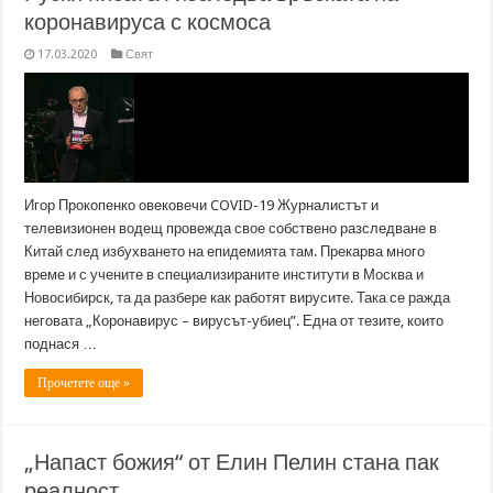
коронавируса с космоса
17.03.2020
Свят
Игор Прокопенко овековечи COVID-19 Журналистът и
телевизионен водещ провежда свое собствено разследване в
Китай след избухването на епидемията там. Прекарва много
време и с учените в специализираните институти в Москва и
Новосибирск, та да разбере как работят вирусите. Така се ражда
неговата „Коронавирус – вирусът-убиец”. Една от тезите, които
поднася …
Прочетете още »
„Напаст божия“ от Елин Пелин стана пак
реалност