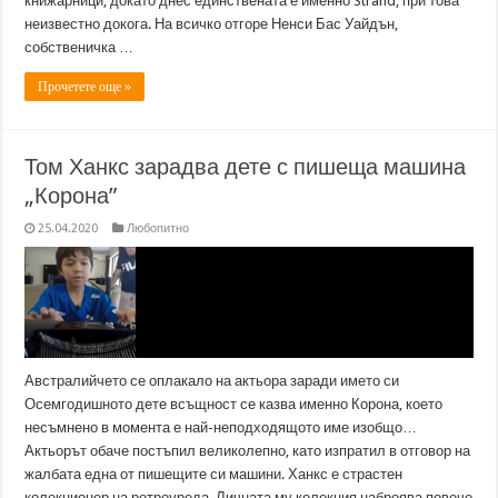
книжарници, докато днес единствената е именно Strand, при това
неизвестно докога. На всичко отгоре Ненси Бас Уайдън,
собственичка …
Прочетете още »
Том Ханкс зарадва дете с пишеща машина
„Корона”
25.04.2020
Любопитно
Австралийчето се оплакало на актьора заради името си
Осемгодишното дете всъщност се казва именно Корона, което
несъмнено в момента е най-неподходящото име изобщо…
Актьорът обаче постъпил великолепно, като изпратил в отговор на
жалбата една от пишещите си машини. Ханкс е страстен
колекционер на ретроуреда. Личната му колекция наброява повече