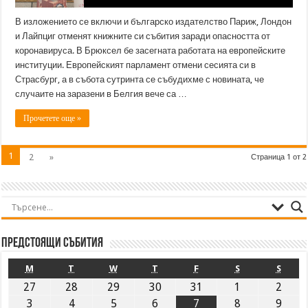
В изложението се включи и българско издателство Париж, Лондон
и Лайпциг отменят книжните си събития заради опасността от
коронавируса. В Брюксел бе засегната работата на европейските
институции. Европейският парламент отмени сесията си в
Страсбург, а в събота сутринта се събудихме с новината, че
случаите на заразени в Белгия вече са …
Прочетете още »
1
2
»
Страница 1 от 2
Предстоящи събития
M
T
W
T
F
S
S
27
28
29
30
31
1
2
3
4
5
6
7
8
9