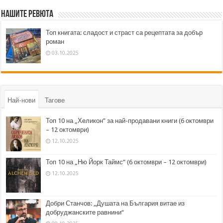
Нашите ревюта
Топ книгата: сладост и страст са рецептата за добър
роман
03.10.2025
Най-нови
Тагове
Топ 10 на „Хеликон” за най-продавани книги (6 октомври
– 12 октомври)
12.10.2025
Топ 10 на „Ню Йорк Таймс” (6 октомври – 12 октомври)
12.10.2025
Добри Станчов: „Душата на България витае из
добруджанските равнини“