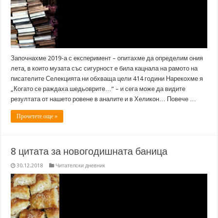
Започнахме 2019-а с експеримент – опитахме да определим ония
лета, в които музата със сигурност е била кацнала на рамото на
писателите Селекцията ни обхваща цели 414 години Нарекохме я
„Когато се раждаха шедьоврите…“ – и сега може да видите
резултата от нашето ровене в аналите и в Хеликон… Повече …
Прочетете още »
8 цитата за новогодишната баница
30.12.2018
Читателски дневник