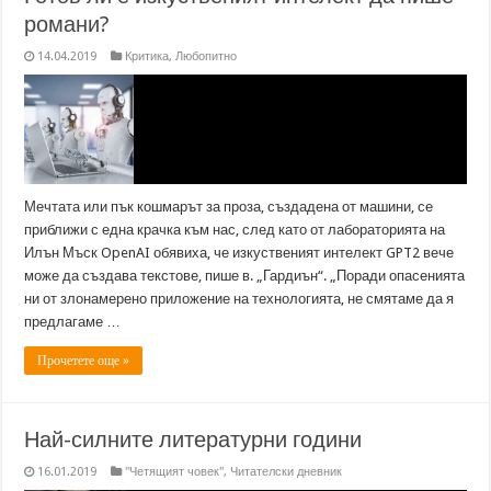
романи?
14.04.2019
Критика
,
Любопитно
Мечтата или пък кошмарът за проза, създадена от машини, се
приближи с една крачка към нас, след като от лабораторията на
Илън Мъск OpenAI обявиха, че изкуственият интелект GPT2 вече
може да създава текстове, пише в. „Гардиън“. „Поради опасенията
ни от злонамерено приложение на технологията, не смятаме да я
предлагаме …
Прочетете още »
Най-силните литературни години
16.01.2019
"Четящият човек"
,
Читателски дневник