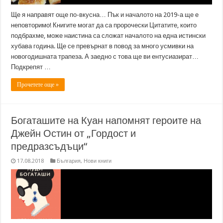
Ще я направят още по-вкусна… Пък и началото на 2019-а ще е
неповторимо! Книгите могат да са пророчески Цитатите, които
подбрахме, може наистина са сложат началото на една истински
хубава година. Ще се превърнат в повод за много усмивки на
новогодишната трапеза. А заедно с това ще ви ентусиазират…
Подкрепят …
Прочетете още »
Богаташите на Куан напомнят героите на
Джейн Остин от „Гордост и
предразсъдъци“
17.08.2018
България
,
Нови книги