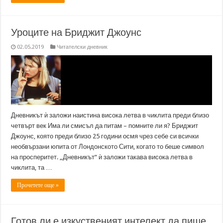
Уроците на Бриджит Джоунс
02.05.2019
Читателски дневник
Дневникът ѝ заложи наистина висока летва в чиклита преди близо
четвърт век Има ли смисъл да питам – помните ли я? Бриджит
Джоунс, която преди близо 25 години осмя чрез себе си всички
необвързани юпита от Лондонското Сити, когато то беше символ
на просперитет. „Дневникът“ ѝ заложи такава висока летва в
чиклита, та …
Прочетете още »
Готов ли е изкуственият интелект да пише