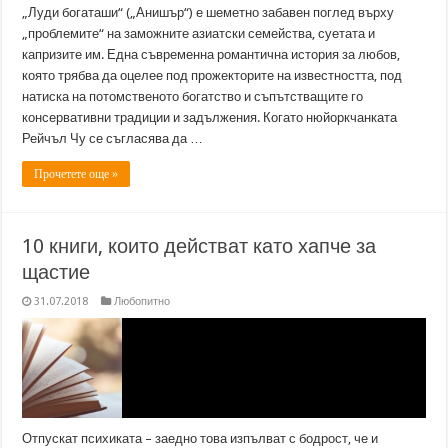
„Луди богаташи“ („Анишър“) е шеметно забавен поглед върху
„проблемите“ на заможните азиатски семейства, суетата и
капризите им. Една съвременна романтична история за любов,
която трябва да оцелее под прожекторите на известността, под
натиска на потомственото богатство и съпътстващите го
консервативни традиции и задължения. Когато нюйоркчанката
Рейчъл Чу се съгласява да …
Прочетете още »
10 книги, които действат като хапче за
щастие
31.07.2018
Любопитно
Отпускат психиката – заедно това изпълват с бодрост, че и