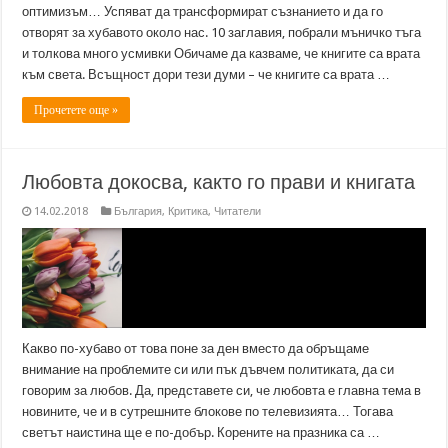
оптимизъм… Успяват да трансформират съзнанието и да го
отворят за хубавото около нас. 10 заглавия, побрали мъничко тъга
и толкова много усмивки Обичаме да казваме, че книгите са врата
към света. Всъщност дори тези думи – че книгите са врата …
Прочетете още »
Любовта докосва, както го прави и книгата
14.02.2018
България
,
Критика
,
Читатели
Какво по-хубаво от това поне за ден вместо да обръщаме
внимание на проблемите си или пък дъвчем политиката, да си
говорим за любов. Да, представете си, че любовта е главна тема в
новините, че и в сутрешните блокове по телевизията… Тогава
светът наистина ще е по-добър. Корените на празника са …