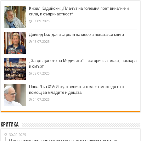
Кирил Кадийски: „Плачът на големия поет винаги е и
сила, и съпричастност“
01.09.2025
Дейвид Балдачи стреля на месо в новата си книга
18.07.2025
„Завръщането на Медичите“ – история за власт, поквара
и смърт
08.07.2025
Папа Лъв XIV: Изкуственият интелект може да е от
помощ за младите и децата
04.07.2025
Критика
30.09.2025