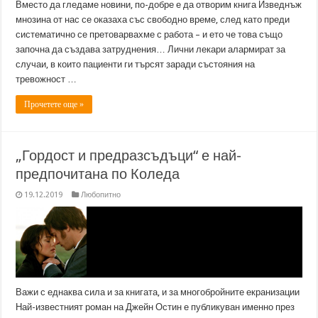
Вместо да гледаме новини, по-добре е да отворим книга Изведнъж
мнозина от нас се оказаха със свободно време, след като преди
систематично се претоварвахме с работа – и ето че това също
започна да създава затруднения… Лични лекари алармират за
случаи, в които пациенти ги търсят заради състояния на
тревожност …
Прочетете още »
„Гордост и предразсъдъци“ е най-
предпочитана по Коледа
19.12.2019
Любопитно
Важи с еднаква сила и за книгата, и за многобройните екранизации
Най-известният роман на Джейн Остин е публикуван именно през