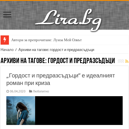
Автори за препрочитане: Луиза Мей Олкът
Кирил Кадийски: „Плачът на големия поет винаги е и сила, и съпричаст
Начало
/
Архиви на тагове: гордост и предразсъдъци
Архиви на тагове:
гордост и предразсъдъци
„Гордост и предразсъдъци” е идеалният
роман при криза
06.04.2020
Любопитно