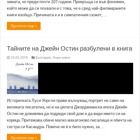
зимата, но преди почти 207 години. Превръща се във феномен,
който може да се похвали и с това, че е сред най-филмираните
книги изобщо. Причината е и в симпатичния сюжет, …
Прочетете още »
Тайните на Джейн Остин разбулени в книга
29.05.2019
България
,
Нови книги
Историчката Луси Уорсли прави вълнуващ портрет не само на
великата писателка, но и на цялата Джорджианска епоха Джейн
Остин не доживява да подреди свой дом и да види името си на
корица. Притежава обаче малко махагоново писалище и обичта на
сестра си Касандра. Повече не ѝ е било нужно, за …
Прочетете още »