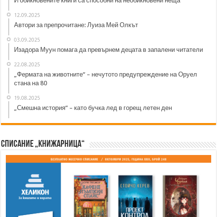
И обикновените книги са способни на необикновени неща
12.09.2025
Автори за препрочитане: Луиза Мей Олкът
03.09.2025
Изадора Муун помага да превърнем децата в запалени читатели
22.08.2025
„Фермата на животните“ – нечутото предупреждение на Оруел
стана на 80
19.08.2025
„Смешна история“ – като бучка лед в горещ летен ден
Списание „Книжарница“