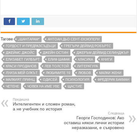
Тагове
„ШАНТАРАМ“
АНТОАН ДЬО СЕНТ-ЕКЗЮПЕРИ
ГОРДОСТ И ПРЕДРАЗСЪДЪЦИ
ГРЕГЪРИ ДЕЙВИД РОБЪРТС
ДЖЕЙМС ДЖОЙС
ДЖЕЙН ОСТИН
ДЖЕРЪМ ДЕЙВИД СЕЛИНДЖЪР
ЕЛИЗАБЕТ ГИЛБЪРТ
ЕЛИФ ШАФАК
КЛАСИКА
КНИГИ
КРАСИ ПРОДАНОВ
ЛЕВ ТОЛСТОЙ
ЛИТЕРАТУРА
ЛУИЗА МЕЙ ОЛКЪТ
ЛЮБИМИТЕ 10
ЛЮБОВ
МАЛКИ ЖЕНИ
МАЛКИЯТ ПРИНЦ
ОДИСЕЙ
ПСИХОЛОГИЯ
ФРЕДЕРИК БАКМАН
ЧЕТЕНЕ
ЧОВЕК НА ИМЕ УВЕ
ЩАСТИЕ
Предишна
Интелигентен и сложен роман,
а не учебник по история
Следваща
Георги Господинов: Ако
оставиш някои лични истории
неразказани, е съкровено