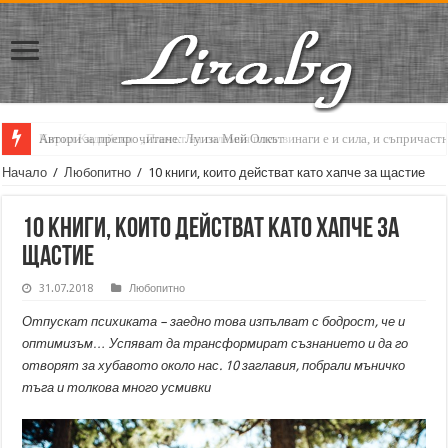
Кирил Кадийски: „Плачът на големия поет винаги е и сила, и съпричаст
Начало
/
Любопитно
/
10 книги, които действат като хапче за щастие
10 книги, които действат като хапче за
щастие
31.07.2018
Любопитно
Отпускат психиката – заедно това изпълват с бодрост, че и
оптимизъм… Успяват да трансформират съзнанието и да го
отворят за хубавото около нас. 10 заглавия, побрали мъничко
тъга и толкова много усмивки