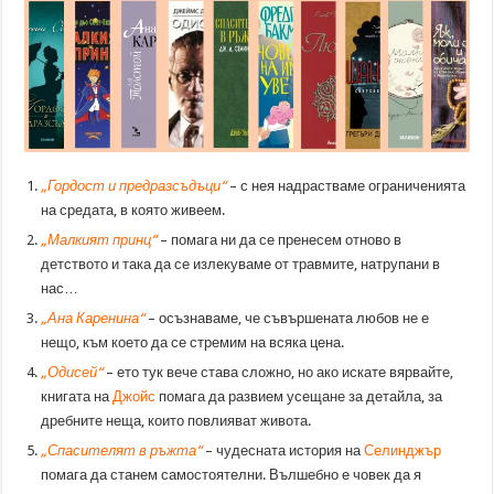
„Гордост и предразсъдъци“
– с нея надрастваме ограниченията
на средата, в която живеем.
„Малкият принц“
– помага ни да се пренесем отново в
детството и така да се излекуваме от травмите, натрупани в
нас…
„Ана Каренина“
– осъзнаваме, че съвършената любов не е
нещо, към което да се стремим на всяка цена.
„Одисей“
– ето тук вече става сложно, но ако искате вярвайте,
книгата на
Джойс
помага да развием усещане за детайла, за
дребните неща, които повлияват живота.
„Спасителят в ръжта“
– чудесната история на
Селинджър
помага да станем самостоятелни. Вълшебно е човек да я