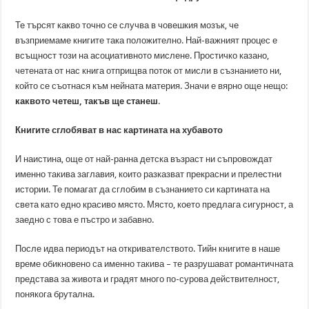
Те търсят какво точно се случва в човешкия мозък, че
възприемаме книгите така положително. Най-важният процес е
всъщност този на асоциативното мислене. Простичко казано,
четената от нас книга отприщва поток от мисли в съзнанието ни,
който се съотнася към нейната материя. Значи е вярно още нещо:
каквото четеш, такъв ще станеш
.
Книгите сглобяват в нас картината на хубавото
И наистина, още от най-ранна детска възраст ни съпровождат
именно такива заглавия, които разказват прекрасни и прелестни
истории. Те помагат да сглобим в съзнанието си картината на
света като едно красиво място. Място, което предлага сигурност, а
заедно с това е пъстро и забавно.
После идва периодът на откривателството. Тийн книгите в наше
време обикновено са именно такива – те разрушават романтичната
представа за живота и градят много по-сурова действителност,
понякога брутална.