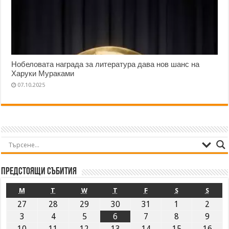
Нобеловата награда за литература дава нов шанс на
Харуки Мураками
07.10.2025
Предстоящи събития
M
T
W
T
F
S
S
27
28
29
30
31
1
2
3
4
5
6
7
8
9
10
11
12
13
14
15
16