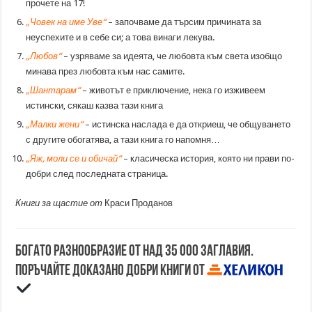
прочете на 17!
„Човек на име Уве“
– започваме да търсим причината за
неуспехите и в себе си; а това винаги лекува.
„Любов“
– узряваме за идеята, че любовта към света изобщо
минава през любовта към нас самите.
„Шантарам“
– животът е приключение, нека го изживеем
истински, сякаш казва тази книга
„Малки жени“
– истинска наслада е да откриеш, че общуването
с другите обогатява, а тази книга го напомня…
„Яж, моли се и обичай“
– класическа история, която ни прави по-
добри след последната страница.
Книги за щастие от
Краси Проданов
Богато разнообразие от над 35 000 заглавия.
Поръчайте доказано добри книги от