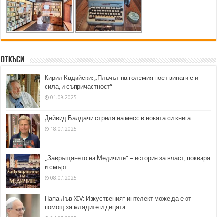
Откъси
Кирил Кадийски: „Плачът на големия поет винаги е и
сила, и съпричастност“
01.09.2025
Дейвид Балдачи стреля на месо в новата си книга
18.07.2025
„Завръщането на Медичите“ – история за власт, поквара
и смърт
08.07.2025
Папа Лъв XIV: Изкуственият интелект може да е от
помощ за младите и децата