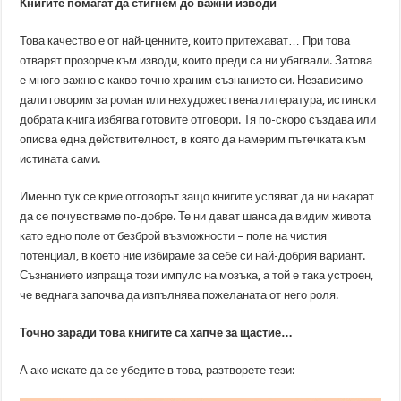
Книгите помагат да стигнем до важни изводи
Това качество е от най-ценните, които притежават… При това
отварят прозорче към изводи, които преди са ни убягвали. Затова
е много важно с какво точно храним съзнанието си. Независимо
дали говорим за роман или нехудожествена литература, истински
добрата книга избягва готовите отговори. Тя по-скоро създава или
описва една действителност, в която да намерим пътечката към
истината сами.
Именно тук се крие отговорът защо книгите успяват да ни накарат
да се почувстваме по-добре. Те ни дават шанса да видим живота
като едно поле от безброй възможности – поле на чистия
потенциал, в което ние избираме за себе си най-добрия вариант.
Съзнанието изпраща този импулс на мозъка, а той е така устроен,
че веднага започва да изпълнява пожеланата от него роля.
Точно заради това книгите са хапче за щастие…
А ако искате да се убедите в това, разтворете тези: