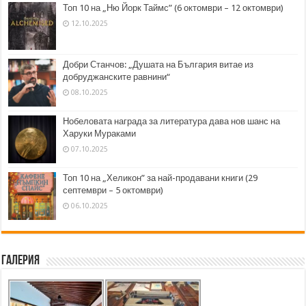
Топ 10 на „Ню Йорк Таймс” (6 октомври – 12 октомври)
12.10.2025
Добри Станчов: „Душата на България витае из
добруджанските равнини“
08.10.2025
Нобеловата награда за литература дава нов шанс на
Харуки Мураками
07.10.2025
Топ 10 на „Хеликон” за най-продавани книги (29
септември – 5 октомври)
06.10.2025
Галерия