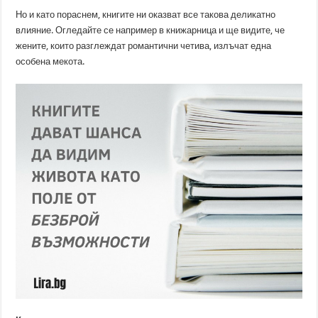
Но и като пораснем, книгите ни оказват все такова деликатно
влияние. Огледайте се например в книжарница и ще видите, че
жените, които разглеждат романтични четива, излъчат една
особена мекота.