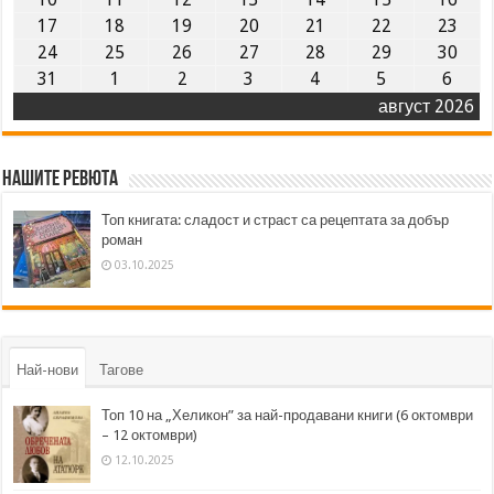
17
18
19
20
21
22
23
24
25
26
27
28
29
30
31
1
2
3
4
5
6
август 2026
Нашите ревюта
Топ книгата: сладост и страст са рецептата за добър
роман
03.10.2025
Най-нови
Тагове
Топ 10 на „Хеликон” за най-продавани книги (6 октомври
– 12 октомври)
12.10.2025