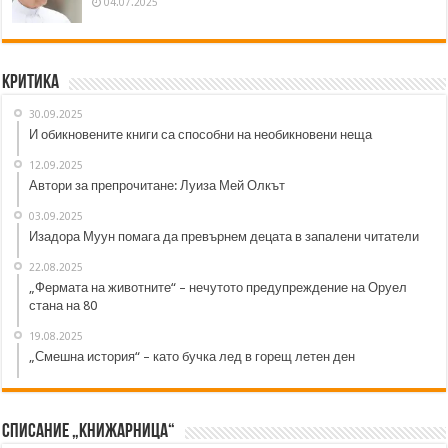
04.07.2025
Критика
30.09.2025
И обикновените книги са способни на необикновени неща
12.09.2025
Автори за препрочитане: Луиза Мей Олкът
03.09.2025
Изадора Муун помага да превърнем децата в запалени читатели
22.08.2025
„Фермата на животните“ – нечутото предупреждение на Оруел
стана на 80
19.08.2025
„Смешна история“ – като бучка лед в горещ летен ден
Списание „Книжарница“