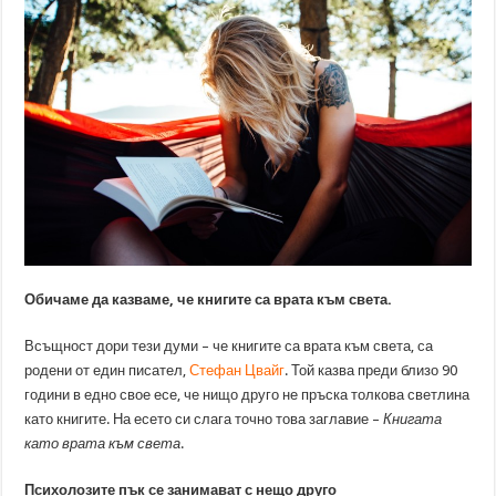
Обичаме да казваме, че книгите са врата към света.
Всъщност дори тези думи – че книгите са врата към света, са
родени от един писател,
Стефан Цвайг
. Той казва преди близо 90
години в едно свое есе, че нищо друго не пръска толкова светлина
като книгите. На есето си слага точно това заглавие –
Книгата
като врата към света
.
Психолозите пък се занимават с нещо друго