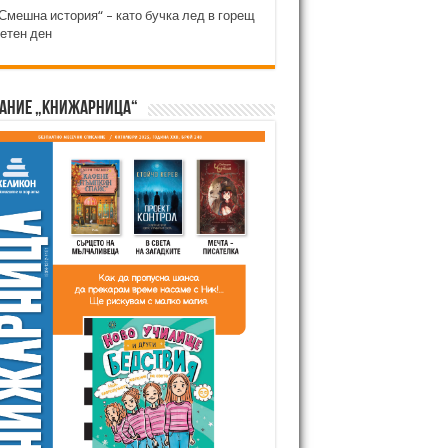
Смешна история“ – като бучка лед в горещ
етен ден
ание „Книжарница“