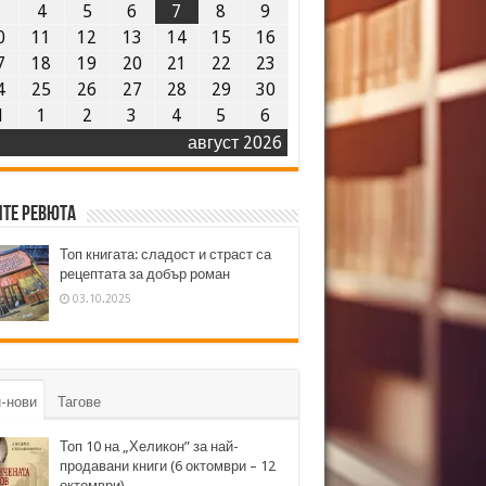
3
4
5
6
7
8
9
0
11
12
13
14
15
16
7
18
19
20
21
22
23
4
25
26
27
28
29
30
1
1
2
3
4
5
6
август 2026
те ревюта
Топ книгата: сладост и страст са
рецептата за добър роман
03.10.2025
-нови
Тагове
Топ 10 на „Хеликон” за най-
продавани книги (6 октомври – 12
октомври)