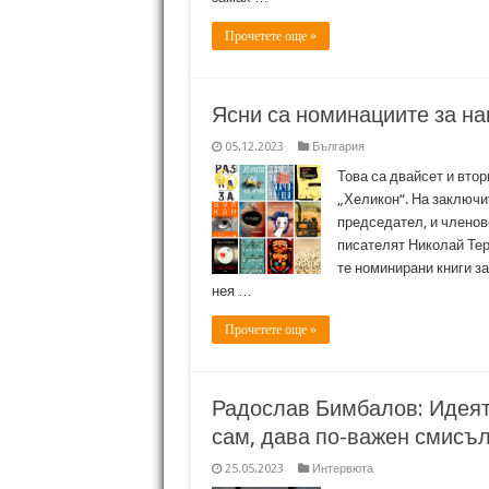
Прочетете още »
Ясни са номинациите за наг
05.12.2023
България
Това са двайсет и вто
„Хеликон“. На заключи
председател, и членов
писателят Николай Тер
те номинирани книги за
нея …
Прочетете още »
Радослав Бимбалов: Идеята
сам, дава по-важен смисъл
25.05.2023
Интервюта