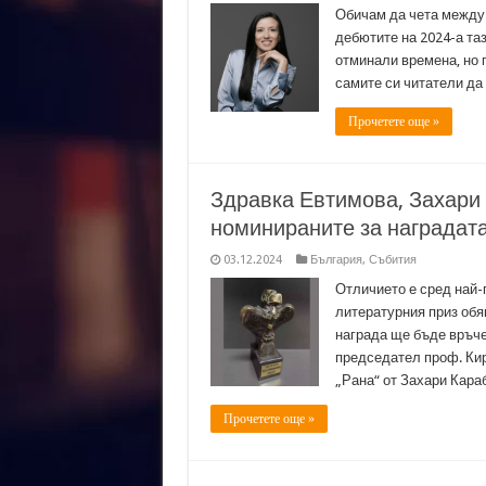
Обичам да чета между 
дебютите на 2024-а таз
отминали времена, но г
самите си читатели да
Прочетете още »
Здравка Евтимова, Захари
номинираните за наградата
03.12.2024
България
,
Събития
Отличието е сред най-
литературния приз обя
награда ще бъде връчен
председател проф. Кир
„Рана“ от Захари Кара
Прочетете още »