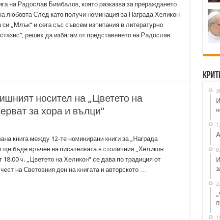
нига на Радослав Бимбалов, която разказва за прераждането
 на любовта След като получи номинация за Награда Хеликон
а си „Млък“ и сега със съвсем изпипания в литературно
стазис“, реших да избягам от представянето на Радослав
Крит
3
ишният носител на „Цветето на
И
ерват за хора и вълци“
н
1
А
вана книга между 12-те номинирани книги за „Награда
 и ще бъде връчен на писателката в столичния „Хеликон
0
т 18.00 ч. „Цветето на Хеликон“ се дава по традиция от
И
з
чест на Световния ден на книгата и авторското …
2
„
п
1