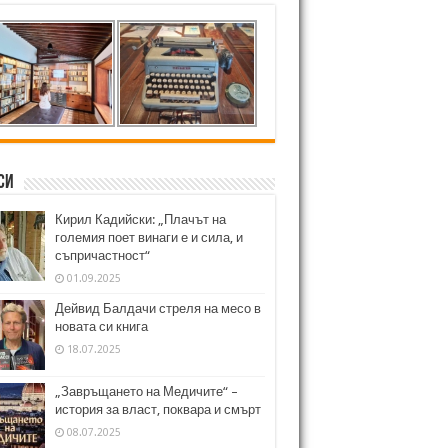
си
Кирил Кадийски: „Плачът на
големия поет винаги е и сила, и
съпричастност“
01.09.2025
Дейвид Балдачи стреля на месо в
новата си книга
18.07.2025
„Завръщането на Медичите“ –
история за власт, поквара и смърт
08.07.2025