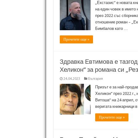
„Екстазис“ е новата к
на един човек в името
през 2022 със сборник
отношение роман – „Ек
Бимбалов като …
Прочетете още »
Здравка Евтимова е тазгод
Хеликон“ за романа си „Рез
24.04.2023
България
Призът е за най-прода
Хеликон“ през 2022 г.,
Витоша“ на 24 април, о
веригата книжарници в 
Прочетете още »