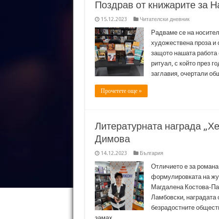
Поздрав от книжарите за Н
15.12.2023
Читателски дневник
Радваме се на носител
художествена проза и 
защото нашата работа 
ритуал, с който през г
заглавия, очертали об
Прочетете още »
Литературната награда „Хе
Димова
14.12.2023
България
Отличието е за романа
формулировката на жур
Магдалена Костова-Пан
Ламбовски, наградата 
безрадостните обществ
замах …