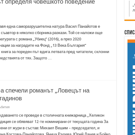
т определя човешкото поведение
„
л
авя една саморазрушителна натура Васил Панайотов е
Спис
 съавтор в няколко сборника разкази. Той се наложи още
атурата с романа „Убиец“ (2016), а през 2020
инации за наградите на Фонд „13 Века България“
 книга за пореден път вдига летвата пред читатели, склонни
ледствията от тях. Защото …
-а спечели романът „Ловецът на
стадинов
ъбития
ждаването се проведе в столичната книжарница „Хеликон
адиция се обявяват 12-те номинирани от текущата година За
лени от жури в състав: Михаил Вешим – председател, и
ена Костова-Панайотова, Яница Радева, Юрий Дачев и Бойко