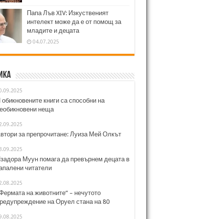
Папа Лъв XIV: Изкуственият
интелект може да е от помощ за
младите и децата
04.07.2025
ика
0.09.2025
 обикновените книги са способни на
еобикновени неща
2.09.2025
втори за препрочитане: Луиза Мей Олкът
3.09.2025
задора Муун помага да превърнем децата в
апалени читатели
2.08.2025
Фермата на животните“ – нечутото
редупреждение на Оруел стана на 80
9.08.2025