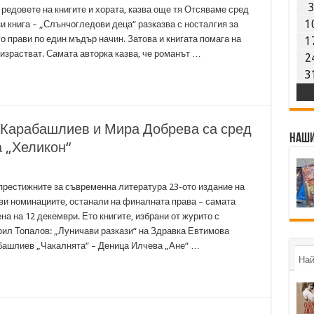
редовете на книгите и хората, казва още тя Отсяваме сред
1
и книга – „Слънчогледови деца“ разказва с носталгия за
о прави по един мъдър начин. Затова и книгата помага на
1
 израстват. Самата авторка казва, че романът …
2
3
 Карабашлиев и Мира Добрева са сред
Наши
 „Хеликон“
престижните за съвременна литература 23-ото издание на
ви номинациите, останали на финалната права – самата
а на 12 декември. Ето книгите, избрани от журито с
ил Топалов: „Луничави разкази“ на Здравка Евтимова
башлиев „Чакалнята“ – Деница Илчева „Ане“ …
Най