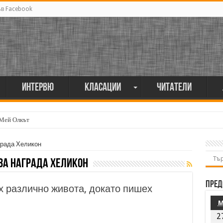
ъв Facebook
Интервю
Класации
Читатели
 Мей Олкът
града Хеликон
за награда Хеликон
Пред
х различно живота, докато пишех
2