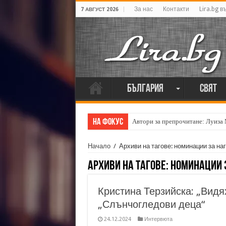
За нас
Контакти
Lira.bg в
7 АВГУСТ 2026
България
Свят
На фокус
Автори за препрочитане: Луиза
Начало
/
Архиви на тагове: номинации за на
Архиви на тагове:
номинации 
Кристина Терзийска: „Видя
„Слънчогледови деца“
24.12.2024
Интервюта