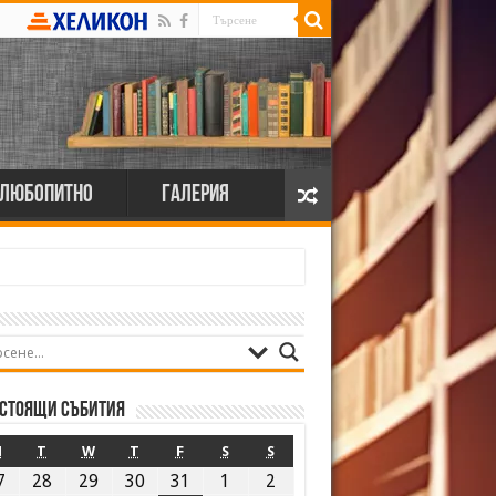
Любопитно
Галерия
стоящи събития
M
T
W
T
F
S
S
7
28
29
30
31
1
2