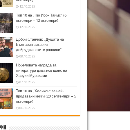
12.10.2025
Топ 10 на „Ню Йорк Таймс” (6
октомври – 12 октомври)
12.10.2025
Добри Станчов: „Душата на
България витае из
добруджанските равнини“
08.10.2025
Нобеловата награда за
литература дава нов шанс на
Харуки Мураками
07.10.2025
Топ 10 на „Хеликон” за най-
продавани книги (29 септември – 5
октомври)
06.10.2025
рия