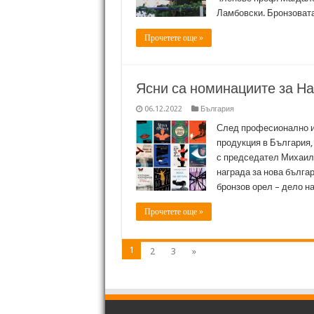
Ламбовски. Бронзовата
Прочетете още »
Ясни са номинациите за На
06.12.2022
България
След професионално и
продукция в България, 
с председател Михаил
награда за нова българ
бронзов орел – дело н
Прочетете още »
1
2
3
»