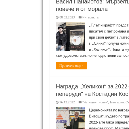
Васил Панайотов: Мързелъ
повече и от морала
08.02.2023
Интервюта
„Плът и крафт“ предст
писател с пет романа и
при своя дебют в литер
г. „Сянка“ получи ном
и „Хеликон“. Новата му
към удоволствия, но неподготвени за пос
Прочетете още »
Награда „Хеликон“ за 2022
пеперуди“ на Костадин Ко
16.12.2022
"Четящият човек"
,
България
,
С
Церемонията по награ
Витоша“, където по тр
2022-а те бяха опреде
членове проф. Магдал