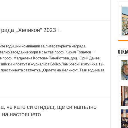
рада „Хеликон“ 2023 г.
рите годишни номинации за литературната награда
Откъ
телно заседание жури в състав проф. Кирил Топалов −
е проф. Магдалена Костова-Панайотова, доц. Юрий Дачев,
зийски и поетът и журналист Бойко Ламбовски излъчиха 12-
 престижната статуетка „Орлето на Хеликон“. Тази година за
, че като си отидеш, ще си напълно
 на настоящето