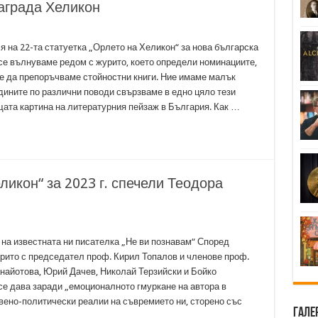
аграда Хеликон
я на 22-та статуетка „Орлето на Хеликон“ за нова българска
се вълнуваме редом с журито, което определи номинациите,
е да препоръчваме стойностни книги. Ние имаме малък
одините по различни поводи свързваме в едно цяло тези
щата картина на литературния пейзаж в България. Как …
ликон“ за 2023 г. спечели Теодора
 на известната ни писателка „Не ви познавам“ Според
ито с председател проф. Кирил Топалов и членове проф.
айотова, Юрий Дачев, Николай Терзийски и Бойко
се дава заради „емоционалното гмуркане на автора в
ено-политически реалии на съвремието ни, сторено със
Гале