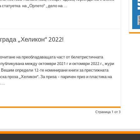
 статуетка на „Орлето“ , дело на …
града „Хеликон“ 2022!
зчитане на преобладаващата част от белетристичната
публикувана между октомври 2021 г и октомври 2022 г., жури
 Вешим определи 12-те номинирани книги за престижната
ска проза „Хеликон“. За приза – паричен приз и пластика на
а …
Страница 1 от 3