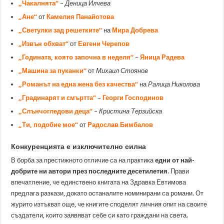
„Чакалнята“
–
Деница Илчева
„Ане“
от
Камелия Панайотова
„Светулки зад решетките“
на
Мира Добрева
„Извън обхват“
от
Евгени Черепов
„Годината, която започна в неделя“
–
Яница Радева
„Машина за пуканки“
от
Михаил Стоянов
„Романът на една жена без качества“
на
Ралица Николова
„Градинарят и смъртта“
–
Георги Господинов
„Слънчогледови деца“
–
Кристина Терзийска
„Ти, подобие мое“
от
Радослав Бимбалов
Конкуренцията е изключително силна
В борба за престижното отличие са на практика
едни от най-
добрите ни автори през последните десетилетия
. Прави
впечатление, че единствено книгата на Здравка Евтимова
предлага разкази, докато останалите номинирани са романи. От
журито изтъкват още, че книгите споделят личния опит на своите
създатели, които заявяват себе си като граждани на света.