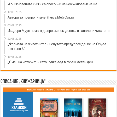
И обикновените книги са способни на необикновени неща
12.09.2025
Автори за препрочитане: Луиза Мей Олкът
03.09.2025
Изадора Муун помага да превърнем децата в запалени читатели
22.08.2025
„Фермата на животните“ – нечутото предупреждение на Оруел
стана на 80
19.08.2025
„Смешна история“ – като бучка лед в горещ летен ден
Списание „Книжарница“