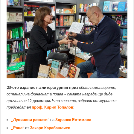
23
-ото издание на литературния приз
обяви номинациите,
останали на финалната права – самата награда ще бъде
връчена на
12 декември.
Ето книгите, избрани от журито с
председател
проф. Кирил Топалов
:
„Луничави разкази“
на
Здравка Евтимова
„Рана“
от
Захари Карабашлиев