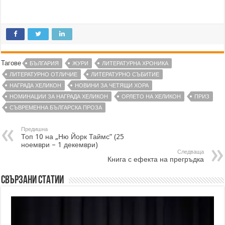
Тагове
БЪЛГАРИЯ
ЖУРИ
ЛИТЕРАТУРНА ХРОНИКА
ЛИТЕРАТУРНО ОТЛИЧИЕ
ЛИТЕРАТУРНО СЪБИТИЕ
НАГРАДА ХЕЛИКОН
НОВИНИ ЗА ЧЕТЯЩИ ХОРА
НОМИНАЦИИ ЗА НАГРАДА ХЕЛИКОН
ОРЛЕТО НА ХЕЛИКОН
ПРИЗ
СЪВРЕМЕННА БЪЛГАРСКА ПРОЗА
Предишна
Топ 10 на „Ню Йорк Таймс” (25
ноември – 1 декември)
Следваща
Книга с ефекта на прегръдка
Свързани статии