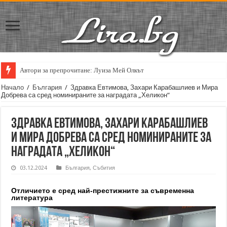
Автори за препрочитане: Луиза Мей Олкът
Начало
/
България
/
Здравка Евтимова, Захари Карабашлиев и Мира
Добрева са сред номинираните за наградата „Хеликон“
Здравка Евтимова, Захари Карабашлиев
и Мира Добрева са сред номинираните за
наградата „Хеликон“
03.12.2024
България
,
Събития
Отличието е сред най-престижните за съвременна
литература