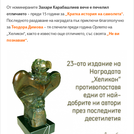
От номинираните
Захари Карабашлиев вече е печелил
отличието
– преди 15 години за
„Кратка история на самолета“
.
Последното раздаване на наградата пък приключи благополучно
за
Теодора Димова
– тя спечели преди година
Орлето
на
„Хеликон“, както е известно още отличието, със своята
„Не ви
познавам“
.