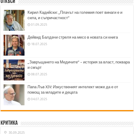
Откъси
Кирил Кадийски: „Плачът на големия поет винаги е и
сила, и съпричастност“
01.09.2025
Дейвид Балдачи стреля на месо в новата си книга
18.07.2025
„Завръщането на Медичите“ – история за власт, поквара
и смърт
08.07.2025
Папа Лъв XIV: Изкуственият интелект може да е от
помощ за младите и децата
04.07.2025
Критика
30.09.2025