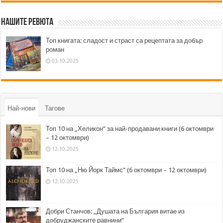
Нашите ревюта
Топ книгата: сладост и страст са рецептата за добър
роман
03.10.2025
Най-нови
Тагове
Топ 10 на „Хеликон” за най-продавани книги (6 октомври
– 12 октомври)
12.10.2025
Топ 10 на „Ню Йорк Таймс” (6 октомври – 12 октомври)
12.10.2025
Добри Станчов: „Душата на България витае из
добруджанските равнини“