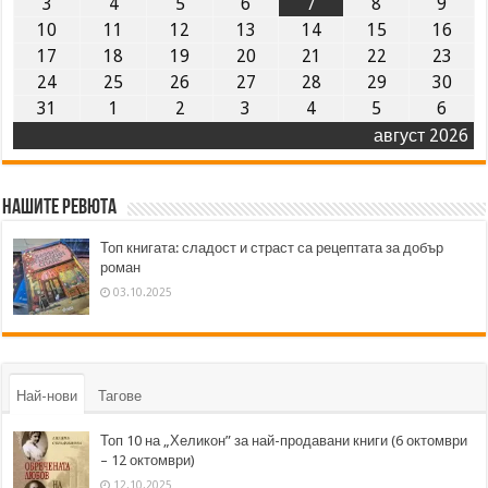
3
4
5
6
7
8
9
10
11
12
13
14
15
16
17
18
19
20
21
22
23
24
25
26
27
28
29
30
31
1
2
3
4
5
6
август 2026
Нашите ревюта
Топ книгата: сладост и страст са рецептата за добър
роман
03.10.2025
Най-нови
Тагове
Топ 10 на „Хеликон” за най-продавани книги (6 октомври
– 12 октомври)
12.10.2025