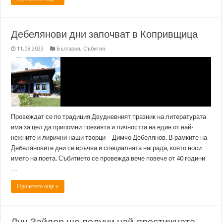
Дебелянови дни започват в Копривщица
11.08.2023
България
,
Събития
Провеждат се по традиция Двудневният празник на литературата
има за цел да припомни поезията и личността на един от най-
нежните и лирични наши творци – Димчо Дебелянов. В рамките на
Дебеляновите дни се връчва и специалната награда, която носи
името на поета. Събитието се провежда вече повече от 40 години
…
Прочетете още »