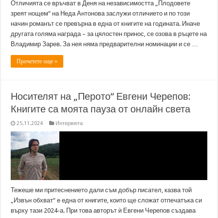
Отличията се връчват в Деня на независимостта „Плодовете
зреят нощем“ на Неда Антонова заслужи отличието и по този
начин романът се превърна в една от книгите на годината. Иначе
другата голяма награда – за цялостен принос, се озова в ръцете на
Владимир Зарев. За нея няма предварителни номинации и се …
Прочетете още »
Носителят на „Перото“ Евгени Черепов:
Книгите са моята пауза от онлайн света
25.11.2024
Интервюта
Тежеше ми притеснението дали съм добър писател, казва той
„Извън обхват“ е една от книгите, които ще сложат отпечатъка си
върху тази 2024-а. При това авторът ѝ Евгени Черепов създава