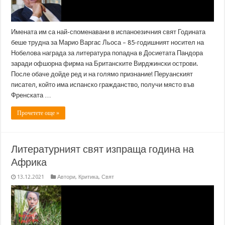
Имената им са най-споменавани в испаноезичния свят Годината
беше трудна за Марио Варгас Льоса – 85-годишният носител на
Нобелова награда за литература попадна в Досиетата Пандора
заради офшорна фирма на Британските Вирджински острови.
После обаче дойде ред и на голямо признание! Перуанският
писател, който има испанско гражданство, получи място във
Френската …
Прочетете още »
Литературният свят изпраща година на
Африка
13.12.2021
Автори
,
Критика
,
Свят