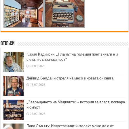
Откъси
Кирил Кадийски: „Плачът на големия поет винаги е и
сила, и съпричастност“
01.09.2025
Дейвид Балдачи стреля на месо в новата си книга
18.07.2025
„Завръщането на Медичите“ – история за власт, поквара
и смърт
08.07.2025
Папа Лъв XIV: Изкуственият интелект може да е от