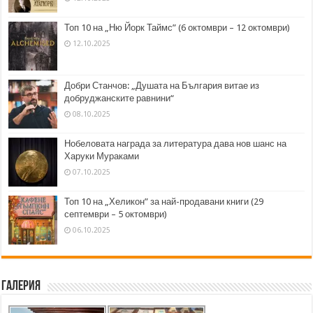
Топ 10 на „Ню Йорк Таймс” (6 октомври – 12 октомври)
12.10.2025
Добри Станчов: „Душата на България витае из
добруджанските равнини“
08.10.2025
Нобеловата награда за литература дава нов шанс на
Харуки Мураками
07.10.2025
Топ 10 на „Хеликон” за най-продавани книги (29
септември – 5 октомври)
06.10.2025
Галерия