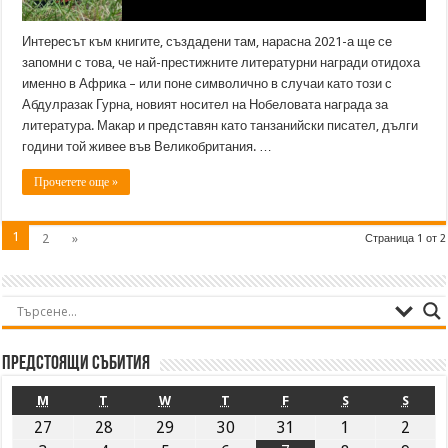
Интересът към книгите, създадени там, нарасна 2021-а ще се
запомни с това, че най-престижните литературни награди отидоха
именно в Африка – или поне символично в случаи като този с
Абдулразак Гурна, новият носител на Нобеловата награда за
литература. Макар и представян като танзанийски писател, дълги
години той живее във Великобритания. …
Прочетете още »
1
2
»
Страница 1 от 2
Предстоящи събития
M
T
W
T
F
S
S
27
28
29
30
31
1
2