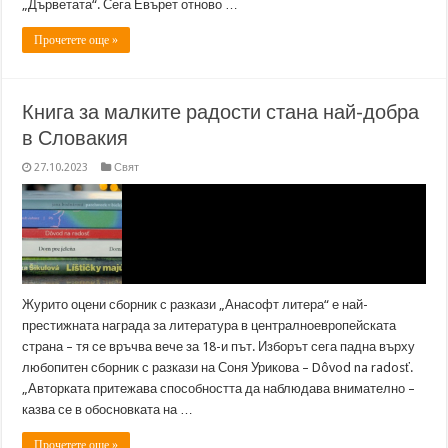
„Дърветата“. Сега Евърет отново …
Прочетете още »
Книга за малките радости стана най-добра
в Словакия
27.10.2023
Свят
Журито оцени сборник с разкази „Анасофт литера“ е най-
престижната награда за литература в централноевропейската
страна – тя се връчва вече за 18-и път. Изборът сега падна върху
любопитен сборник с разкази на Соня Урикова – Dôvod na radosť.
„Авторката притежава способността да наблюдава внимателно –
казва се в обосновката на …
Прочетете още »