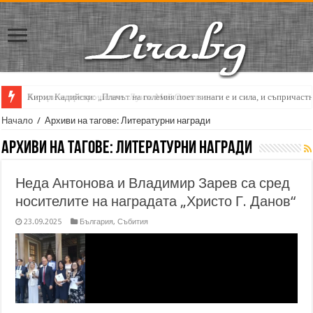
Кирил Кадийски: „Плачът на големия поет винаги е и сила, и съпричаст
Начало
/
Архиви на тагове: Литературни награди
Архиви на тагове:
Литературни награди
Неда Антонова и Владимир Зарев са сред
носителите на наградата „Христо Г. Данов“
23.09.2025
България
,
Събития