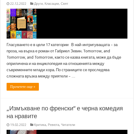
22.12.2022
Други
,
Класации
,
Свят
Гласуването е в цели 17 категории В най-интригуващата – за
проза, на върха е роман от Габриел Зевин. Tomorrow, and
Tomorrow, and Tomorrow, както се казва книгата, може да бъде
оприличена и на енциклопедия на отношенията между
съвременните млади хора. По страниците се проследява
сложната връзка между приятели – …
Прочетете още »
„Измъкване по френски“ е черна комедия
на нравите
19.02.2022
Критика
,
Ревюта
,
Читатели