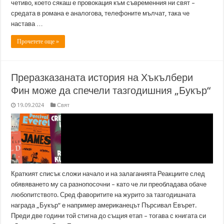
четиво, което сякаш е провокация към съвременния ни свят –
средата в романа е аналогова, телефоните мълчат, така че
настава …
Прочетете още »
Преразказаната история на Хъкълбери
Фин може да спечели тазгодишния „Букър“
19.09.2024
Свят
Краткият списък сложи начало и на залаганията Реакциите след
обявяването му са разнопосочни – като че ли преобладава обаче
любопитството. Сред фаворитите на журито за тазгодишната
награда „Букър“ е например американецът Пърсивал Евърет.
Преди две години той стигна до същия етап – тогава с книгата си