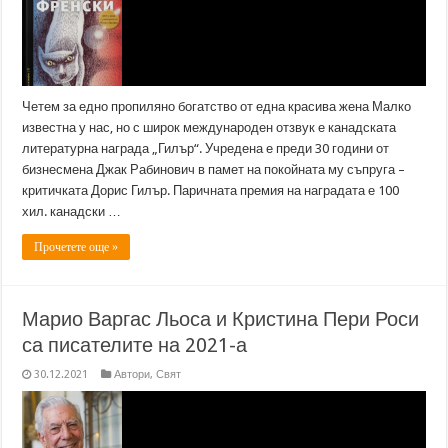
Четем за едно пропиляно богатство от една красива жена Малко
известна у нас, но с широк международен отзвук е канадската
литературна награда „Гилър“. Учредена е преди 30 години от
бизнесмена Джак Рабинович в памет на покойната му съпруга –
критичката Дорис Гилър. Паричната премия на наградата е 100
хил. канадски …
Прочетете още »
Марио Варгас Льоса и Кристина Пери Роси
са писателите на 2021-а
30.12.2021
Автори
,
Свят