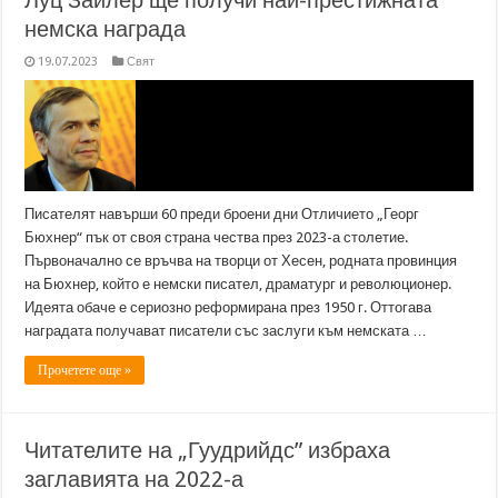
Луц Зайлер ще получи най-престижната
немска награда
19.07.2023
Свят
Писателят навърши 60 преди броени дни Отличието „Георг
Бюхнер“ пък от своя страна чества през 2023-а столетие.
Първоначално се връчва на творци от Хесен, родната провинция
на Бюхнер, който е немски писател, драматург и революционер.
Идеята обаче е сериозно реформирана през 1950 г. Оттогава
наградата получават писатели със заслуги към немската …
Прочетете още »
Читателите на „Гуудрийдс” избраха
заглавията на 2022-а