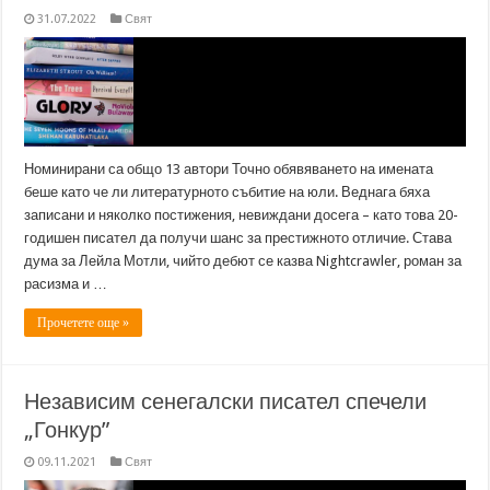
31.07.2022
Свят
Номинирани са общо 13 автори Точно обявяването на имената
беше като че ли литературното събитие на юли. Веднага бяха
записани и няколко постижения, невиждани досега – като това 20-
годишен писател да получи шанс за престижното отличие. Става
дума за Лейла Мотли, чийто дебют се казва Nightcrawler, роман за
расизма и …
Прочетете още »
Независим сенегалски писател спечели
„Гонкур”
09.11.2021
Свят