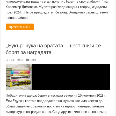
литературна награда – сега я получи „Тезеят в своя лабиринт“ на
Красимир Димовски. Журито разгледа общо 33 творби, издадени
през 2024 г. Негов председател бе акад. Владимир Зарев. „Тезеят
в своя лабиринт“ …
Прочетете още »
„Букър“ чука на вратата – шест книги се
борят за наградата
25.11.2023
Свят
Победителят ще разберем в късната вечер на 26 ноември 2023 г.
Еси Едугян, която е председател на журито, ще има честта да
обяви решението за новия носител на една от най-престижните
литературни награди в света. Сред другите членове са например