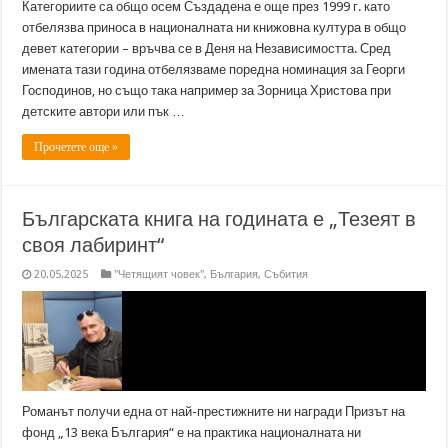
Категориите са общо осем Създадена е още през 1999 г. като
отбелязва приноса в националната ни книжовна култура в общо
девет категории – връчва се в Деня на Независимостта. Сред
имената тази година отбелязваме поредна номинация за Георги
Господинов, но също така например за Зорница Христова при
детските автори или пък …
Прочетете още »
Българската книга на годината е „Тезеят в
своя лабиринт“
20.05.2025
"Четящият човек"
,
България
,
Събития
Романът получи една от най-престижните ни награди Призът на
фонд „13 века България“ е на практика националната ни