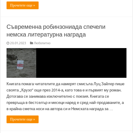
Прочетете още »
Съвременна робинзониада спечели
немска литературна награда
20.01.2023
Любопитно
Книгата помага читателите да намерят смисъла Луц Зайлер пише
своята „Крузо“ още през 2014-а, като това е и първият му роман.
Дотогава се занимава изключително с поезия. Книгата се
превръща в бестселър и месеци наред е сред най-продаваните, а
в крайна сметка носи на автора си и Немската награда за …
Прочетете още »