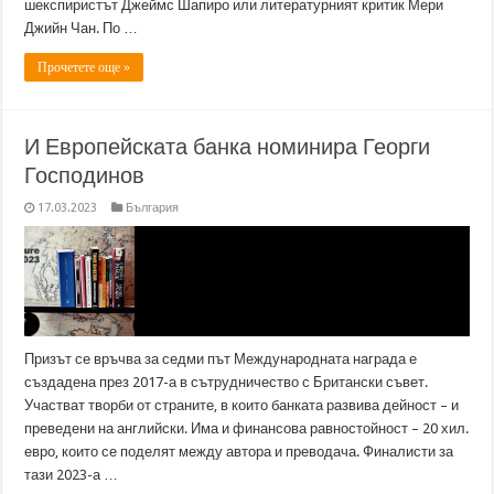
шекспиристът Джеймс Шапиро или литературният критик Мери
Джийн Чан. По …
Прочетете още »
И Европейската банка номинира Георги
Господинов
17.03.2023
България
Призът се връчва за седми път Международната награда е
създадена през 2017-а в сътрудничество с Британски съвет.
Участват творби от страните, в които банката развива дейност – и
преведени на английски. Има и финансова равностойност – 20 хил.
евро, които се поделят между автора и преводача. Финалисти за
тази 2023-а …