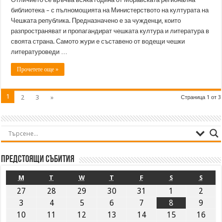
библиотека – с пълномощията на Министерството на културата на
Чешката република. Предназначено е за чужденци, които
разпространяват и пропагандират чешката култура и литература в
своята страна. Самото жури е съставено от водещи чешки
литературоведи …
Прочетете още »
1
2
3
»
Страница 1 от 3
Предстоящи събития
M
T
W
T
F
S
S
27
28
29
30
31
1
2
3
4
5
6
7
8
9
10
11
12
13
14
15
16