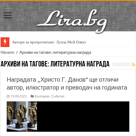
Автори за препрочитане: Луиза Мей Олкът
Кирил Кадийски: „Плачът на големия поет винаги е и сила, и съпричаст
Начало
/
Архиви на тагове: литературна награда
Архиви на тагове:
литературна награда
Наградата „Христо Г. Данов“ ще отличи
автор, илюстратор и преводач на годината
19.09.2025
България
,
Събития