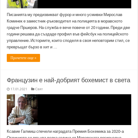
Писанията му предизвикват фурор и много усмивки Мирослав
Коминек е заместник-ръководител на полицията в моравското
градче Пршеров. На служба е вече повече от 20 години. Преди две
години решава да създаде профил във фейсбук на полицейското
управление. Историите, които споделя в своя неповторим стил, се
превръщат бързо в хит и …
Прочетете още »
Французин е най-добрият бохемист в света
17.01.2021
Свят
Ксавие Галмиш спечели наградата Премия Бохемика за 2020-а
Отличието се връчва всяка година от Моравската регионална