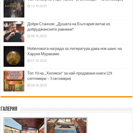
12.10.2025
Добри Станчов: „Душата на България витае из
добруджанските равнини“
08.10.2025
Нобеловата награда за литература дава нов шанс на
Харуки Мураками
07.10.2025
Топ 10 на „Хеликон” за най-продавани книги (29
септември – 5 октомври)
06.10.2025
Галерия