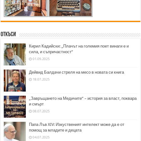
Откъси
Кирил Кадийски: „Плачът на големия поет винаги е и
сила, и съпричастност“
01.09.2025
Дейвид Балдачи стреля на месо в новата си книга
18.07.2025
„Завръщането на Медичите“ – история за власт, поквара
и смърт
08.07.2025
Папа Лъв XIV: Изкуственият интелект може да е от
помощ за младите и децата
04.07.2025