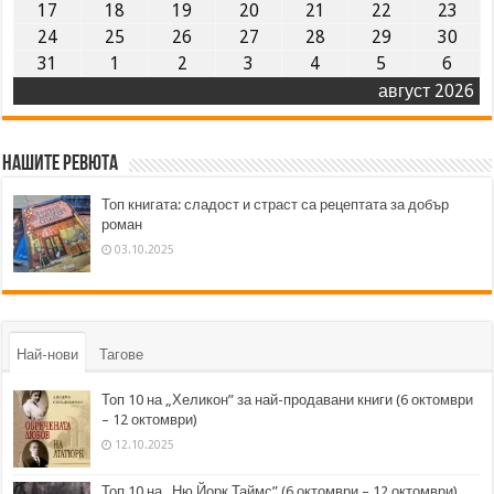
17
18
19
20
21
22
23
24
25
26
27
28
29
30
31
1
2
3
4
5
6
август 2026
Нашите ревюта
Топ книгата: сладост и страст са рецептата за добър
роман
03.10.2025
Най-нови
Тагове
Топ 10 на „Хеликон” за най-продавани книги (6 октомври
– 12 октомври)
12.10.2025
Топ 10 на „Ню Йорк Таймс” (6 октомври – 12 октомври)