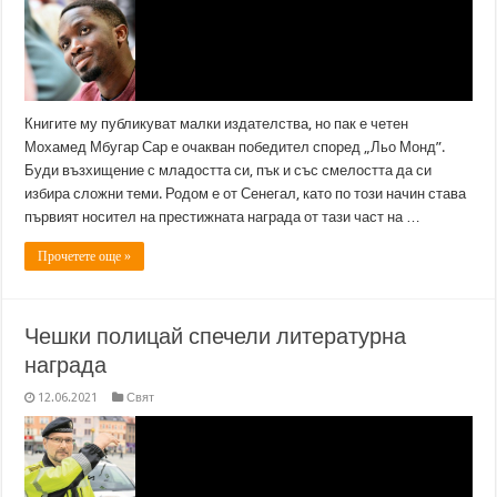
Книгите му публикуват малки издателства, но пак е четен
Мохамед Мбугар Сар е очакван победител според „Льо Монд”.
Буди възхищение с младостта си, пък и със смелостта да си
избира сложни теми. Родом е от Сенегал, като по този начин става
първият носител на престижната награда от тази част на …
Прочетете още »
Чешки полицай спечели литературна
награда
12.06.2021
Свят