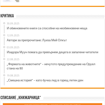
Критика
30.09.2025
И обикновените книги са способни на необикновени неща
12.09.2025
Автори за препрочитане: Луиза Мей Олкът
03.09.2025
Изадора Муун помага да превърнем децата в запалени читатели
22.08.2025
„Фермата на животните“ – нечутото предупреждение на Оруел
стана на 80
19.08.2025
„Смешна история“ – като бучка лед в горещ летен ден
Списание „Книжарница“