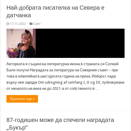
Най-добрата писателка на Севера е
датчанка
17.11.2022
Свят
Авторката е същинска литературна икона в страната си Солвей
Бале получи Наградата за литература на Северния съвет – при
това в юбилейната шестдесета година на приза. Изборът пада
върху нея заради Om udregning af rumfang I, II og III, публикувани
от началото на века ни до 2021-а от собственото ѝ …
Прочетете още »
87-годишен може да спечели наградата
„Букър”