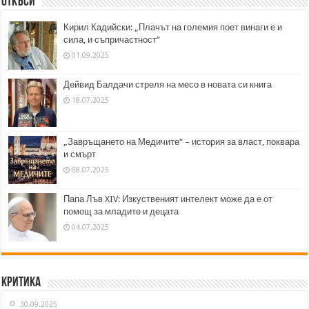
Откъси
Кирил Кадийски: „Плачът на големия поет винаги е и
сила, и съпричастност“
01.09.2025
Дейвид Балдачи стреля на месо в новата си книга
18.07.2025
„Завръщането на Медичите“ – история за власт, поквара
и смърт
08.07.2025
Папа Лъв XIV: Изкуственият интелект може да е от
помощ за младите и децата
04.07.2025
Критика
30.09.2025