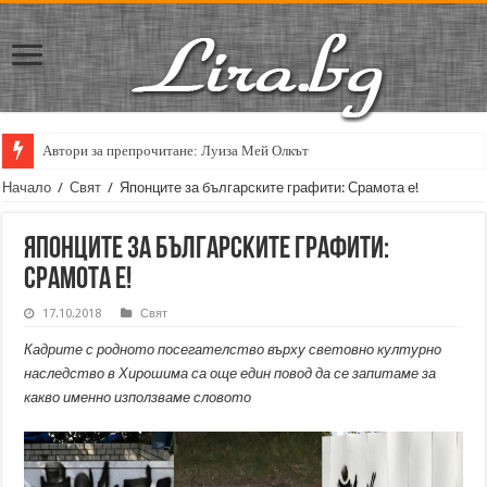
Автори за препрочитане: Луиза Мей Олкът
Начало
/
Свят
/
Японците за българските графити: Срамота е!
Японците за българските графити:
Срамота е!
17.10.2018
Свят
Кадрите с родното посегателство върху световно културно
наследство в Хирошима са още един повод да се запитаме за
какво именно използваме словото