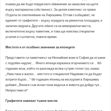
очаква да им бъде повдигнато обвинение за нанасяне на щети
върху материална собственост. За целия комплекс се грижи
Отдела по озеленяване на Хирошима. Оттам съобщават, че
единият от графитите – върху оградата на ремонтна площадка, е
заличен веднага. Другите обаче са на мемориални места,
включително върху паметник, и това ще изисква специални
усилия и съответно, повече време.
Мястото е от особено значение за японците
Представете си паметникът на Незнайния воин в София да осъмне
с подобен надпис… Много японци изразиха огорчението си… 80-
годишен мъж, който се разхожда всяка сутрин точно тук, казва:
„Наистина е жалко… мястото е специално! Надявам се да бъдат
изтрити бързо…“ 66-годишен японец на екскурзия в Хирошима
добавя: „Винаги съм искал поне веднъж в живота да дойда тук…
Непростимо е!“
Графитите навяват тъжни мисли