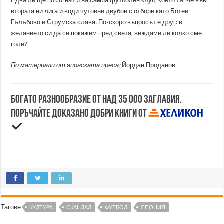
Едва ли ще помогнат и на самия футболен клуб, който тъпче във
втората ни лига и води чутовни двубои с отбори като Ботев
Гълъбово и Струмска слава. По-скоро въпросът е друг: в
желанието си да се покажем пред света, виждаме ли колко сме
голи?
По материали от японската преса:
Йордан Проданов
Богато разнообразие от над 35 000 заглавия.
Поръчайте доказано добри книги от
Тагове
КУЛТУРА
СКАНДАЛ
ФУТБОЛ
ЯПОНИЯ