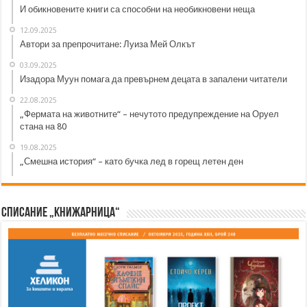
И обикновените книги са способни на необикновени неща
12.09.2025
Автори за препрочитане: Луиза Мей Олкът
03.09.2025
Изадора Муун помага да превърнем децата в запалени читатели
22.08.2025
„Фермата на животните“ – нечутото предупреждение на Оруел
стана на 80
19.08.2025
„Смешна история“ – като бучка лед в горещ летен ден
Списание „Книжарница“