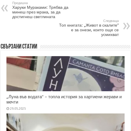
Предишна
Харуки Мураками: Трябва да
минеш през мрака, за да
достигнеш светлината
Следваща
Топ книгата: „Живот в скалите“
е за онези, които още се
усмихват
Свързани статии
„Луна във водата“ – топла история за хартиени жерави и
мечти
29.05.2025