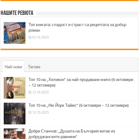
Нашите ревюта
Топ книгата: сладост и страст са рецептата за добър
роман
03.10.2025
Най-нови
Тагове
Топ 10 на „Хеликон” за най-продавани книги (6 октомври
– 12 октомври)
12.10.2025
Топ 10 на „Ню Йорк Таймс” (6 октомври – 12 октомври)
12.10.2025
Добри Станчов: „Душата на България витае из
добруджанските равнини“