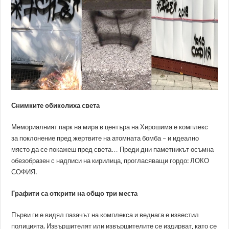
Снимките обиколиха света
Мемориалният парк на мира в центъра на Хирошима е комплекс
за поклонение пред жертвите на атомната бомба – и идеално
място да се покажеш пред света… Преди дни паметникът осъмна
обезобразен с надписи на кирилица, прогласяващи гордо: ЛОКО
СОФИЯ.
Графити са открити на общо три места
Първи ги е видял пазачът на комплекса и веднага е известил
полицията. Извършителят или извършителите се издирват, като се