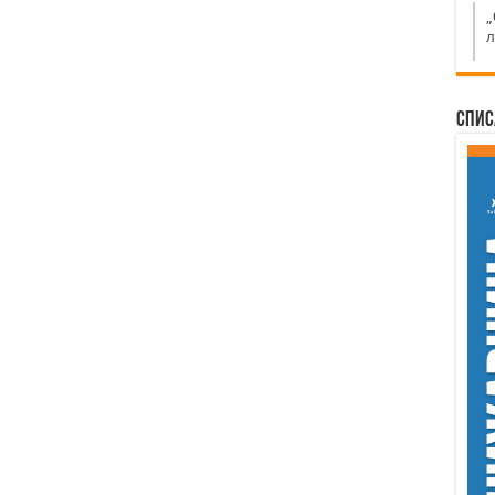
„
л
Спис