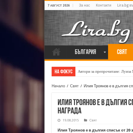
За нас
Контакти
Lira.bg в
7 АВГУСТ 2026
България
Свят
На фокус
Автори за препрочитане: Луиза
Начало
/
Свят
/
Илия Троянов е в дългия с
Илия Троянов е в дългия 
награда
19.08.2015
Свят
Илия Троянов е в дългия списък от 20 