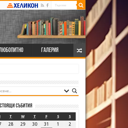
Любопитно
Галерия
стоящи събития
M
T
W
T
F
S
S
7
28
29
30
31
1
2