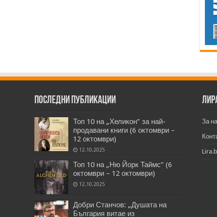
Последни публикации
Лир
Топ 10 на „Хеликон” за най-
За н
продавани книги (6 октомври –
Конт
12 октомври)
12.10.2025
Lira.
Топ 10 на „Ню Йорк Таймс” (6
октомври – 12 октомври)
12.10.2025
Добри Станчов: „Душата на
България витае из