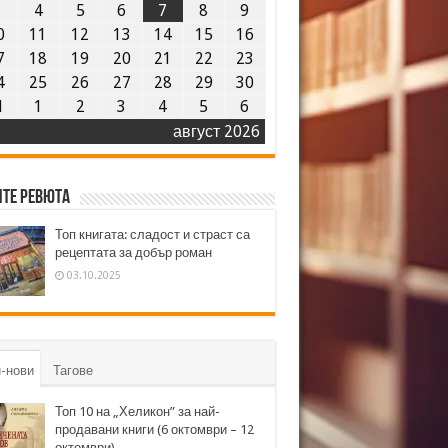
3
4
5
6
7
8
9
0
11
12
13
14
15
16
7
18
19
20
21
22
23
4
25
26
27
28
29
30
1
1
2
3
4
5
6
август 2026
те ревюта
Топ книгата: сладост и страст са
рецептата за добър роман
03.10.2025
-нови
Тагове
Топ 10 на „Хеликон” за най-
продавани книги (6 октомври – 12
октомври)