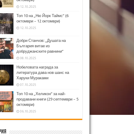
12.10.2025
Топ 10 на „Ню Йорк Таймс” (6
октомври – 12 октомври)
12.10.2025
Добри Станчов: „Душата на
България витае из
добруджанските равнини“
08.10.2025
Нобеловата награда за
литература дава нов шанс на
Харуки Мураками
07.10.2025
Топ 10 на „Хеликон” за най-
продавани книги (29 септември – 5
октомври)
06.10.2025
рия