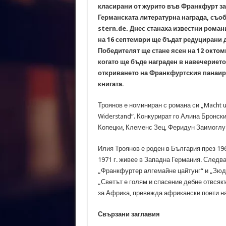
класирани от журито във Франкфурт за
Германската литературна награда, съо
stern.de. Днес станаха известни роман
на 16 септември ще бъдат редуцирани д
Победителят ще стане ясен на 12 октом
когато ще бъде награден в навечерието
откриването на Франкфуртския панаир
книгата.
Троянов е номиниран с романа си „Macht 
Widerstand“. Конкурират го Алина Бронск
Копецки, Клеменс Зец, Феридун Заимоглу 
Илия Троянов е роден в България през 1965
1971 г. живее в Западна Германия. Следв
„Франкфуртер алгемайне цайтунг“ и „Зюдд
„Светът е голям и спасение дебне отвсякъ
за Африка, превежда африкански поети на
Свързани заглавия