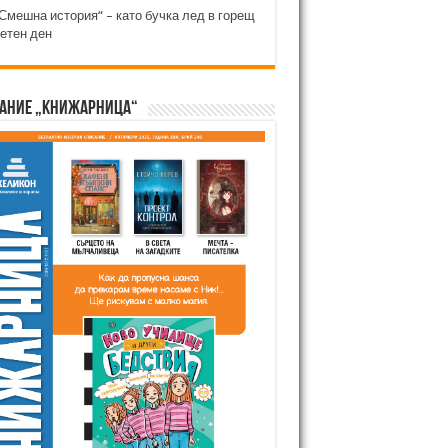
Смешна история“ – като бучка лед в горещ
етен ден
ание „Книжарница“