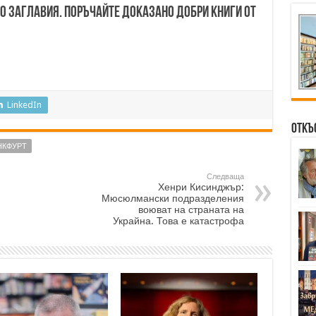
00 заглавия. Поръчайте доказано добри книги от
LinkedIn
Откъ
НКФУРТ
Следваща
Хенри Кисинджър:
Мюсюлмански подразделения
воюват на страната на
Украйна. Това е катастрофа