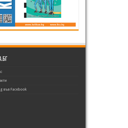
а.бг
ас
акти
bg във Facebook