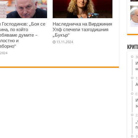
и Господинов: „Боя се
Наследничка на Вирджиния
чина, по който
Улф спечели тазгодишния
ебяваме думите –
„Букър“
лостно и
13.11.2024
зборно“
Крит
.2024
3
И
н
1
А
0
И
з
2
„
п
1