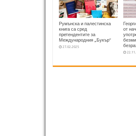
Румънска и палестинска
Георг
книга са сред
от на
претендентите за
употр
Международния „Букър“
безми
безра
27.02.2025
22.11