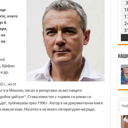
1
бщи
ите, които
1
о 6.
2
ври,
3
 на
 на
Наши
und
и, Щефан
и др.
 г., но от
ал е в Мюнхен, писал е репортажи за вестниците
ойче цайтунг“. Става известен с първия си роман си
де“, публикуван през 1996 г. Автор е на документални книги
Най
 немски език. Носител е на много литературни награди.