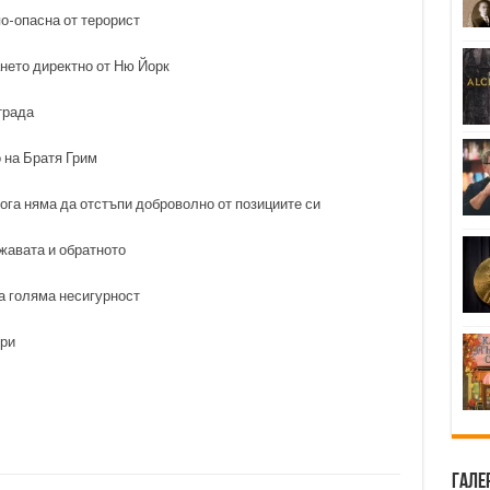
о-опасна от терорист
нето директно от Ню Йорк
трада
 на Братя Грим
ога няма да отстъпи доброволно от позициите си
жавата и обратното
а голяма несигурност
ери
Гале