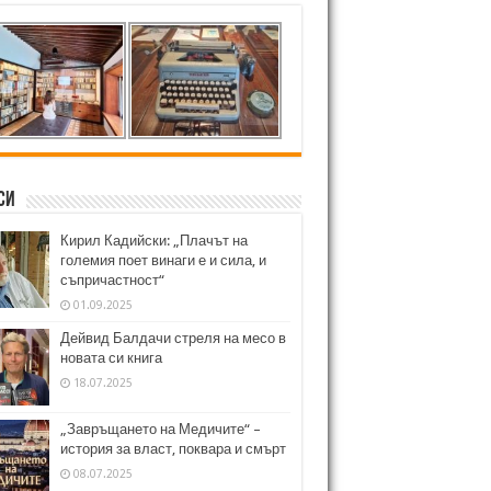
си
Кирил Кадийски: „Плачът на
големия поет винаги е и сила, и
съпричастност“
01.09.2025
Дейвид Балдачи стреля на месо в
новата си книга
18.07.2025
„Завръщането на Медичите“ –
история за власт, поквара и смърт
08.07.2025