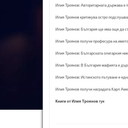
Илия Троянов: Авторитарната държава е п
Илия Троянов критикува остро подслушва
Илия Троянов: България ще има още да с
Илия Троянов получи професура на името
Илия Троянов: Българската олигархия ник
Илия Троянов: В България мафията е дър
Илия Троянов: Истинското пътуване е едн
Илия Троянов получи наградата Карл Ам
Книги от Илия Троянов
тук