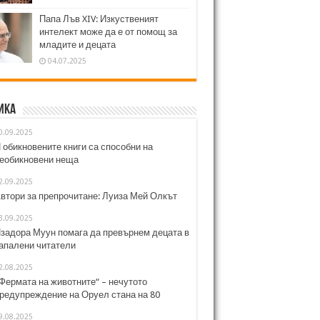
Папа Лъв XIV: Изкуственият
интелект може да е от помощ за
младите и децата
04.07.2025
ика
0.09.2025
 обикновените книги са способни на
еобикновени неща
2.09.2025
втори за препрочитане: Луиза Мей Олкът
3.09.2025
задора Муун помага да превърнем децата в
апалени читатели
2.08.2025
Фермата на животните“ – нечутото
редупреждение на Оруел стана на 80
9.08.2025