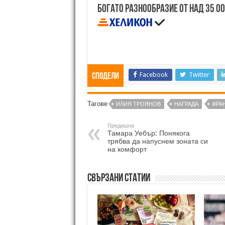
Богато разнообразие от над 35 0
Facebook
Twitter
Сподели
Тагове
ИЛИЯ ТРОЯНОВ
НАГРАДА
ФРА
Предишна
Тамара Уебър: Понякога
трябва да напуснем зоната си
на комфорт
Свързани статии