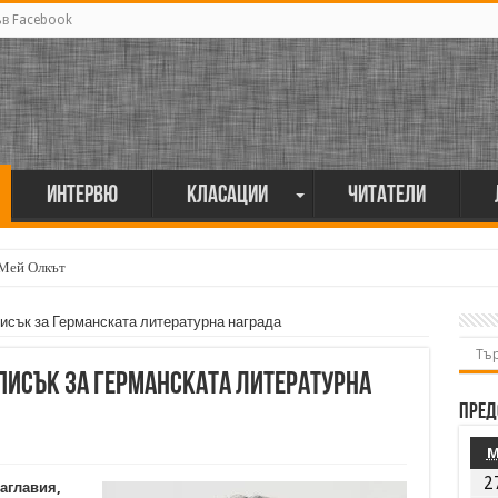
ъв Facebook
Интервю
Класации
Читатели
 Мей Олкът
писък за Германската литературна награда
списък за Германската литературна
Пред
2
заглавия,