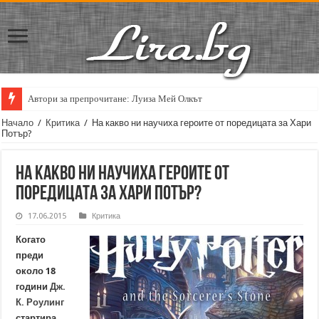
Автори за препрочитане: Луиза Мей Олкът
Кирил Кадийски: „Плачът на големия поет винаги е и сила, и съпричаст
Начало
/
Критика
/
На какво ни научиха героите от поредицата за Хари
Потър?
На какво ни научиха героите от
поредицата за Хари Потър?
17.06.2015
Критика
Когато
преди
около 18
години
Дж.
К. Роулинг
стартира