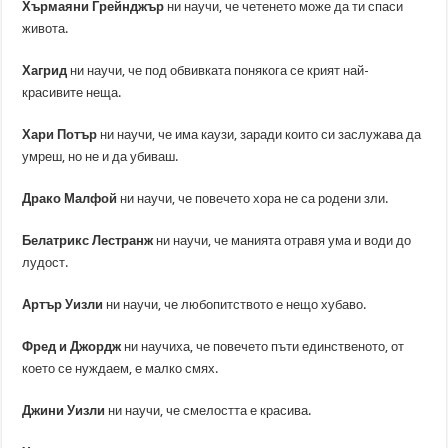
Хърмаяни Грейнджър
ни научи, че четенето може да ти спаси
живота.
Хагрид
ни научи, че под обвивката понякога се крият най-
красивите неща.
Хари Потър
ни научи, че има каузи, заради които си заслужава да
умреш, но не и да убиваш.
Драко Малфой
ни научи, че повечето хора не са родени зли.
Белатрикс Лестранж
ни научи, че манията отравя ума и води до
лудост.
Артър Уизли
ни научи, че любопитството е нещо хубаво.
Фред и Джордж
ни научиха, че повечето пъти единственото, от
което се нуждаем, е малко смях.
Джини Уизли
ни научи, че смелостта е красива.