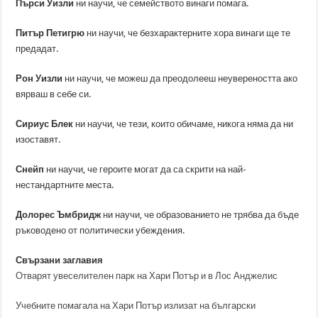
Пърси Уизли
ни научи, че семейството винаги помага.
Питър Петигрю
ни научи, че безхарактерните хора винаги ще те
предадат.
Рон Уизли
ни научи, че можеш да преодолееш неувереността ако
вярваш в себе си.
Сириус Блек
ни научи, че тези, които обичаме, никога няма да ни
изоставят.
Снейп
ни научи, че героите могат да са скрити на най-
нестандартните места.
Долорес Ъмбридж
ни научи, че образованието не трябва да бъде
ръководено от политически убеждения.
Свързани заглавия
Отварят увеселителен парк на Хари Потър и в Лос Анджелис
Учебните помагала на Хари Потър излизат на български