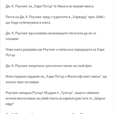
Дж. К. Роулинг за „Хари Потър“ 8: Никога не казвай никога
Речта на Дж. К. Роулинг пред студентите в „Харвард“ през 2008 г.
ще бъде публикувана в книга
Дж. К. Роулинг вдъхновява начинаещите писатели да не се
отказват
Нова книга разкрива как Роулинг е написала поредицата за Хари
Потър
Дж. К. Роулинг изпратила трогателно писмо на свой фен
Илюстрирано издание на „Хари Потър и Философският камък” ще
излезе през октомври
Роулинг нападна Рупърт Мърдок в „Туитър“, защото обвинил
всички мюсюлмани за убийствата на карикатуристите от „Шарли
ебдо“