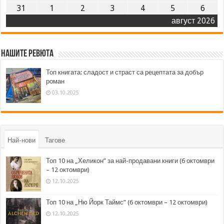
31
1
2
3
4
5
6
август 2026
Нашите ревюта
Топ книгата: сладост и страст са рецептата за добър
роман
03.10.2025
Най-нови
Тагове
Топ 10 на „Хеликон” за най-продавани книги (6 октомври
– 12 октомври)
12.10.2025
Топ 10 на „Ню Йорк Таймс” (6 октомври – 12 октомври)
12.10.2025