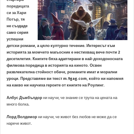
поредицата
си за Хари
Потър
, тя
не създаде
само серия
успешни
детски романи, а цяло културно течение. Интересът към
историята за момчето магьосник е нестихващ вече почти 2
десетилетия. Книгите бяха адаптирани в най-доходоносната
филмова поредица в историята на киното. Освен
развлекателна стойност обаче, романите имат и морални
уроци. Представяме ви текст m.9gag.com, който ни напомня
на какво ни научиха героите от книгите на Роулинг.
Албус Дъмбълдор
ни научи, че знание се трупа на цената на
много болка.
Лорд Волдемор
ни научи, че живот без любов не може да се
нарече живот.