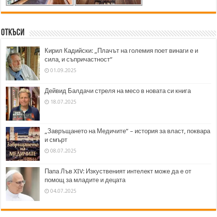
Откъси
Кирил Кадийски: „Плачът на големия поет винаги е и
сила, и съпричастност“
01.09.2025
Дейвид Балдачи стреля на месо в новата си книга
18.07.2025
„Завръщането на Медичите“ – история за власт, поквара
и смърт
08.07.2025
Папа Лъв XIV: Изкуственият интелект може да е от
помощ за младите и децата
04.07.2025