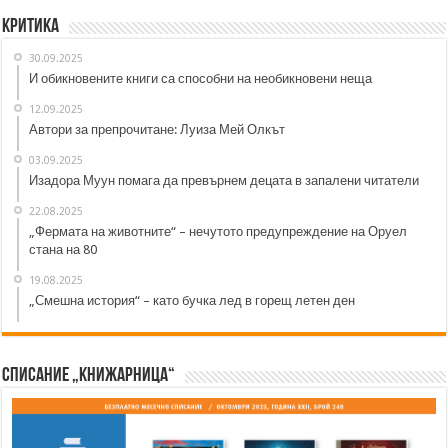
Критика
30.09.2025
И обикновените книги са способни на необикновени неща
12.09.2025
Автори за препрочитане: Луиза Мей Олкът
03.09.2025
Изадора Муун помага да превърнем децата в запалени читатели
22.08.2025
„Фермата на животните“ – нечутото предупреждение на Оруел
стана на 80
19.08.2025
„Смешна история“ – като бучка лед в горещ летен ден
Списание „Книжарница“