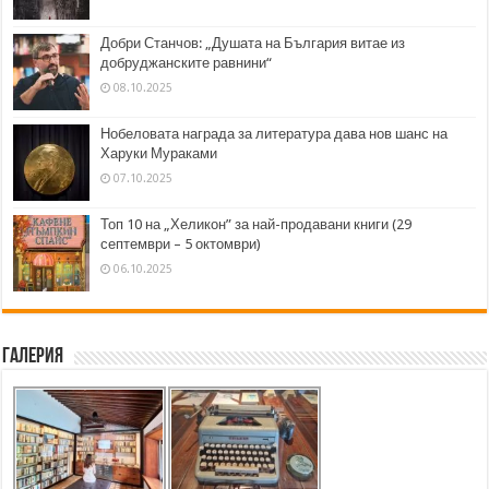
Добри Станчов: „Душата на България витае из
добруджанските равнини“
08.10.2025
Нобеловата награда за литература дава нов шанс на
Харуки Мураками
07.10.2025
Топ 10 на „Хеликон” за най-продавани книги (29
септември – 5 октомври)
06.10.2025
Галерия