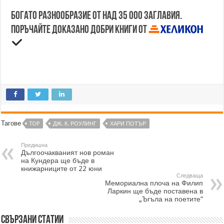
Богато разнообразие от над 35 000 заглавия.
Поръчайте доказано добри книги от
Тагове
TOP
ДЖ. К. РОУЛИНГ
ХАРИ ПОТЪР
Предишна
Дългоочакваният нов роман
на Кундера ще бъде в
книжарниците от 22 юни
Следваща
Мемориална плоча на Филип
Ларкин ще бъде поставена в
„Ъгъла на поетите“
Свързани статии