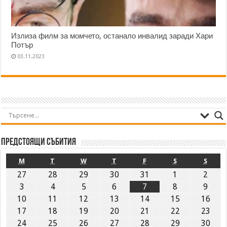
Излиза филм за момчето, останало инвалид заради Хари
Потър
03.11.2023
Предстоящи събития
M
T
W
T
F
S
S
27
28
29
30
31
1
2
3
4
5
6
7
8
9
10
11
12
13
14
15
16
17
18
19
20
21
22
23
24
25
26
27
28
29
30