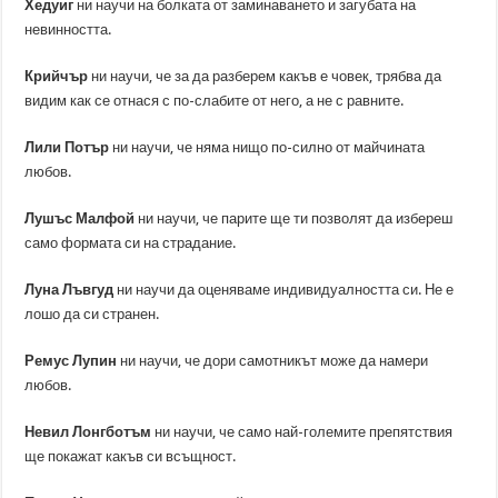
Хедуиг
ни научи на болката от заминаването и загубата на
невинността.
Крийчър
ни научи, че за да разберем какъв е човек, трябва да
видим как се отнася с по-слабите от него, а не с равните.
Лили Потър
ни научи, че няма нищо по-силно от майчината
любов.
Лушъс Малфой
ни научи, че парите ще ти позволят да избереш
само формата си на страдание.
Луна Лъвгуд
ни научи да оценяваме индивидуалността си. Не е
лошо да си странен.
Ремус Лупин
ни научи, че дори самотникът може да намери
любов.
Невил Лонгботъм
ни научи, че само най-големите препятствия
ще покажат какъв си всъщност.