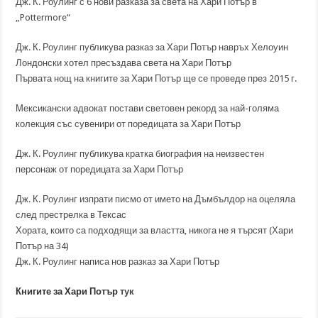
Дж. К. Роулинг с 6 нови разказа за света на Хари Потър в
„Pottermore“
Дж. К. Роулинг публикува разказ за Хари Потър навръх Хелоуин
Лондонски хотел пресъздава света на Хари Потър
Първата нощ на книгите за Хари Потър ще се проведе през 2015 г.
Мексикански адвокат постави световен рекорд за най-голяма
колекция със сувенири от поредицата за Хари Потър
Дж. К. Роулинг публикува кратка биография на неизвестен
персонаж от поредицата за Хари Потър
Дж. К. Роулинг изпрати писмо от името на Дъмбълдор на оцеляла
след престрелка в Тексас
Хората, които са подходящи за властта, никога не я търсят (Хари
Потър на 34)
Дж. К. Роулинг написа нов разказ за Хари Потър
Книгите за Хари Потър
тук