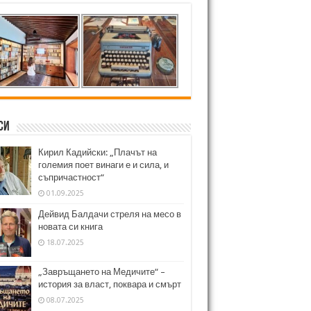
си
Кирил Кадийски: „Плачът на
големия поет винаги е и сила, и
съпричастност“
01.09.2025
Дейвид Балдачи стреля на месо в
новата си книга
18.07.2025
„Завръщането на Медичите“ –
история за власт, поквара и смърт
08.07.2025