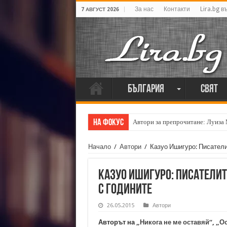
За нас
Контакти
Lira.bg в
7 АВГУСТ 2026
България
Свят
На фокус
Автори за препрочитане: Луиза
Начало
/
Автори
/
Казуо Ишигуро: Писатели
Казуо Ишигуро: Писателит
с годините
26.05.2015
Автори
Авторът на
„Никога не ме оставяй“
,
„Ос