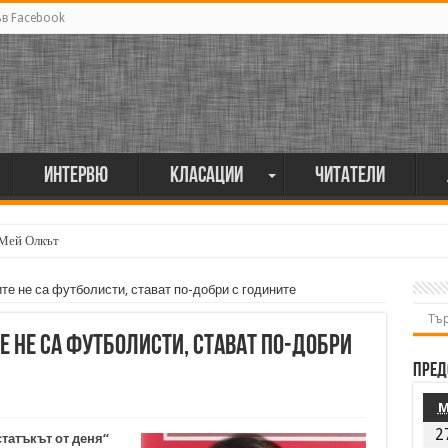
ъв Facebook
Интервю
Класации
Читатели
 Мей Олкът
те не са футболисти, стават по-добри с годините
е не са футболисти, стават по-добри
Пред
2
татъкът от деня“