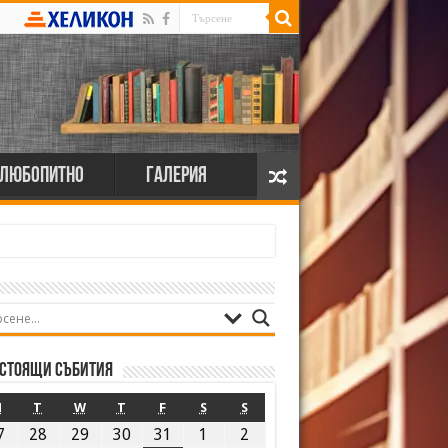
Любопитно
Галерия
стоящи събития
M
T
W
T
F
S
S
7
28
29
30
31
1
2