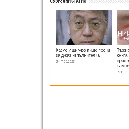
Свързани статии
Казуо Ишигуро пише песни
Тъжна
за джаз изпълнителка
книга
прият
17.09.2023
самож
11.09