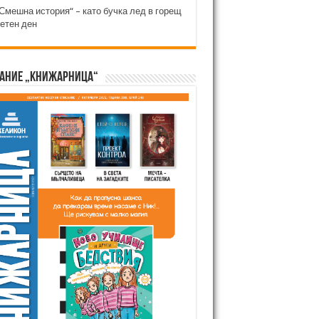
Смешна история“ – като бучка лед в горещ
етен ден
ание „Книжарница“