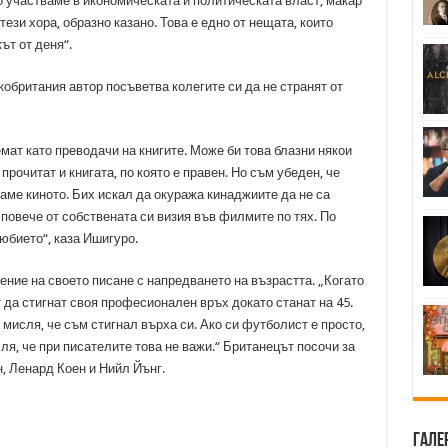
о участваме в икономическата и политическата власт, макар
ези хора, образно казано. Това е едно от нещата, които
ът от деня“.
обритания автор посъветва колегите си да не странят от
емат като преводачи на книгите. Може би това блазни някои
рочитат и книгата, по която е правен. Но съм убеден, че
аваме киното. Бих искал да окуража кинаджиите да не са
т повече от собствената си визия във филмите по тях. По
юбието“, каза Ишигуро.
ние на своето писане с напредването на възрастта. „Когато
т да стигнат своя професионален връх докато станат на 45.
 мисля, че съм стигнал върха си. Ако си футболист е просто,
ля, че при писателите това не важи.“ Британецът посочи за
, Ленард Коен и Нийл Йънг.
Гале