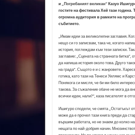
и
„Погребаният великан“
Казуо Ишигуро
гостите на фестивала Хей тази година. 
огромна аудитория в рамките на прогр
събитието.
„Имам идеи за великолепни заглавия. Ког
нещо си го записвам, така че, когато напи
история, поглеждам към тези записки. Та
заглавие: „Сцената на странната битка“, о
да напиша история около това. Друго тако
на града“. Същото е и с жанровете. Харе
готика, като тази на Тенеси Уилямс и Кар
Понякога си мисля, че би ми било интере
такова. За съжаление обаче не мога да в
всички идеи, нали?“, каза писателят в отг
Ишигуро сподели, че смята „Остатъкът от
може да е прочел тази книга преди да ста
вършим работата, но не знаем до колко н
нещата по най-добрия начин. Мнозинствот