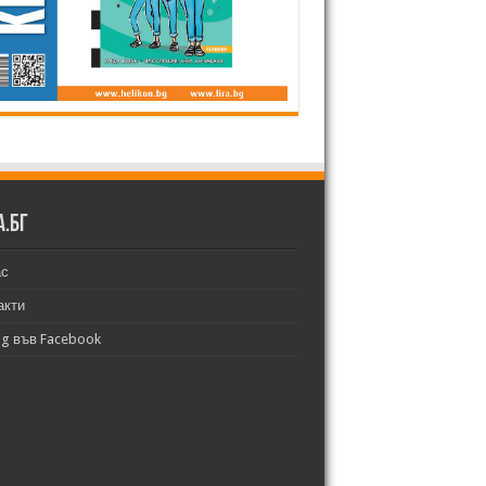
а.бг
ас
акти
bg във Facebook