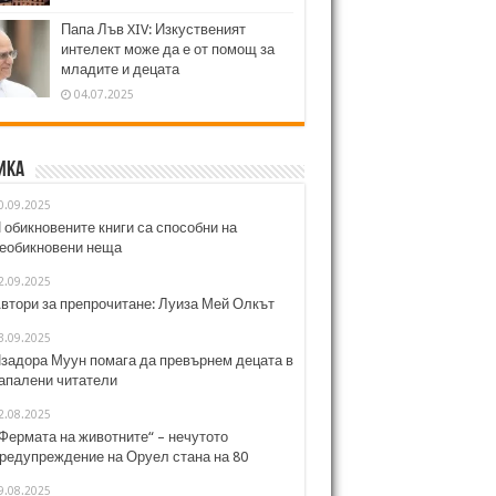
Папа Лъв XIV: Изкуственият
интелект може да е от помощ за
младите и децата
04.07.2025
ика
0.09.2025
 обикновените книги са способни на
еобикновени неща
2.09.2025
втори за препрочитане: Луиза Мей Олкът
3.09.2025
задора Муун помага да превърнем децата в
апалени читатели
2.08.2025
Фермата на животните“ – нечутото
редупреждение на Оруел стана на 80
9.08.2025