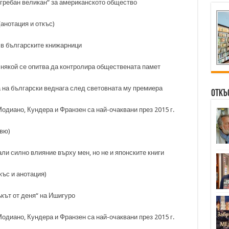
гребан великан“ за американското общество
анотация и откъс)
 в българските книжарници
 някой се опитва да контролира обществената памет
 на български веднага след световната му премиера
Откъ
одиано, Кундера и Франзен са най-очаквани през 2015 г.
евю)
ли силно влияние върху мен, но не и японските книги
къс и анотация)
ъкът от деня“ на Ишигуро
одиано, Кундера и Франзен са най-очаквани през 2015 г.