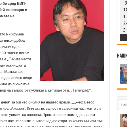
 бе сред ВИП-
1
Той се срещна с
амата на
1
2
3
ато ми хрумне
ша някоя добра
ка имам едно
т 30 години искам
Наши
ва е „Тихите части
свам южняшката
сън Маккълърс.
сно да напиша нещо
никна дълбоко във
овор на въпрос от публиката, цитиран от в. „Телеграф“.
 деня“ за бизнес библия на нашето време. „Джеф Безос
Най
ртира „Амазон“. Книгата всъщност е за всички нас, които си
ашите усилия са оценени. Просто се опитваме да правим
о от нас не са изпълнителни директори на компании или пък