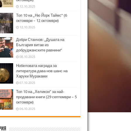
12.10.2025
Топ 10 на „Ню Йорк Таймс” (6
октомври – 12 октомври)
12.10.2025
Добри Станчов: „Душата на
България витае из
добруджанските равнини“
08.10.2025
Нобеловата награда за
литература дава нов шанс на
Харуки Мураками
07.10.2025
Топ 10 на „Хеликон” за най-
продавани книги (29 септември – 5
октомври)
06.10.2025
рия