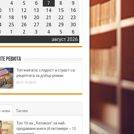
3
4
5
6
7
8
9
0
11
12
13
14
15
16
7
18
19
20
21
22
23
4
25
26
27
28
29
30
1
1
2
3
4
5
6
август 2026
те ревюта
Топ книгата: сладост и страст са
рецептата за добър роман
03.10.2025
-нови
Тагове
Топ 10 на „Хеликон” за най-
продавани книги (6 октомври – 12
октомври)