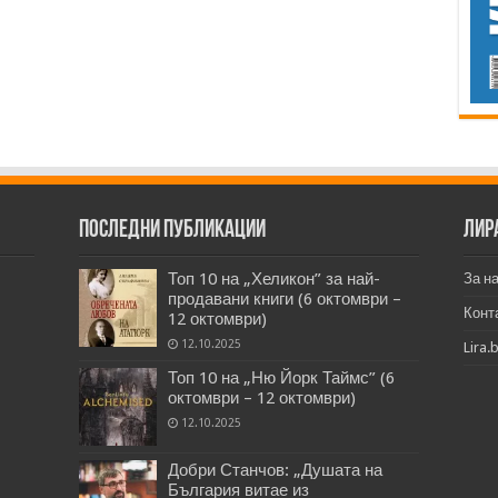
Последни публикации
Лир
Топ 10 на „Хеликон” за най-
За н
продавани книги (6 октомври –
Конт
12 октомври)
12.10.2025
Lira.
Топ 10 на „Ню Йорк Таймс” (6
октомври – 12 октомври)
12.10.2025
Добри Станчов: „Душата на
България витае из