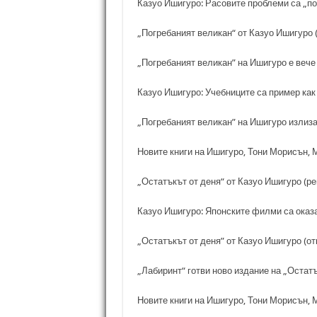
Казуо Ишигуро: Расовите проблеми са „по
„Погребаният великан“ от Казуо Ишигуро (
„Погребаният великан” на Ишигуро е вече
Казуо Ишигуро: Учебниците са пример как
„Погребаният великан” на Ишигуро излиза
Новите книги на Ишигуро, Тони Морисън, М
„Остатъкът от деня“ от Казуо Ишигуро (р
Казуо Ишигуро: Японските филми са оказа
„Остатъкът от деня” от Казуо Ишигуро (от
„Лабиринт“ готви ново издание на „Остат
Новите книги на Ишигуро, Тони Морисън, М