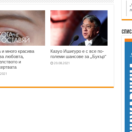
„
л
Спис
 и много красива
Казуо Ишигуро е с все по-
 за любовта,
големи шансове за „Букър”
елството и
20.08.2021
ертвата
.2021