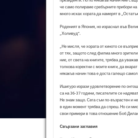
президенти. Но по някакъв начин ние същ
че само полираме сребърните прибори на т
много исках хората да намерят в „Остатък
Роденият в Япония, но израснал във Велик
„Холивуд“.
„Не мисля, че хората от киното се възпри
от тях, защото след филма много зрители п
ние, от света на книгите, трябва да уваж
толкова коректни с моите книги, да вкара
някакъв начин това е доста галещо самол
Ишигуро изрази удовлетворение по онтоше
са на 36-37 години, писателите се надява
Не знам защо. Сега съм по-възрастен и не
в един момент трябва да спреш. Но си мис
свои примери в това отношение Боб Дилан
Свързани заглавия