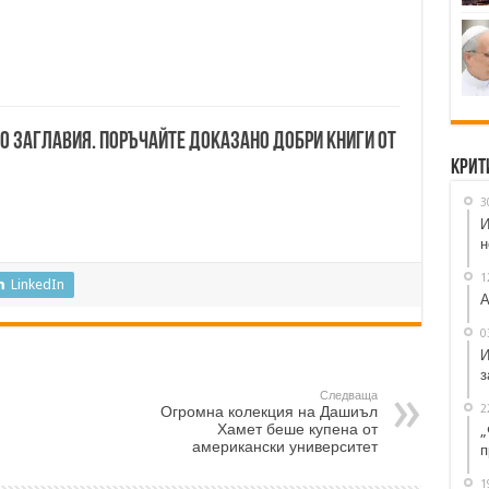
00 заглавия. Поръчайте доказано добри книги от
Крит
3
И
н
1
LinkedIn
А
0
И
з
Следваща
2
Огромна колекция на Дашиъл
Хамет беше купена от
„
американски университет
п
1