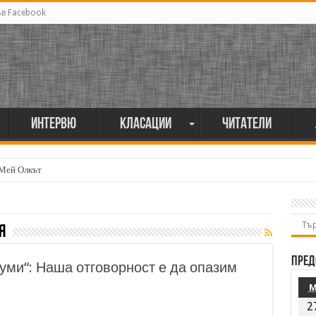
ъв Facebook
Интервю
Класации
Читатели
 Мей Олкът
я
Пред
уми“: Наша отговорност е да опазим
2