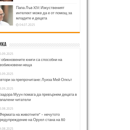
Папа Лъв XIV: Изкуственият
интелект може да е от помощ за
младите и децата
04.07.2025
ика
0.09.2025
 обикновените книги са способни на
еобикновени неща
2.09.2025
втори за препрочитане: Луиза Мей Олкът
3.09.2025
задора Муун помага да превърнем децата в
апалени читатели
2.08.2025
Фермата на животните“ – нечутото
редупреждение на Оруел стана на 80
9.08.2025