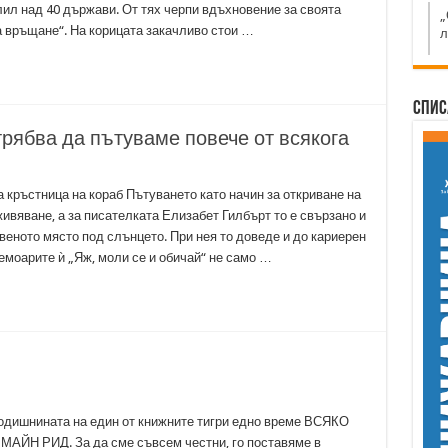
лил над 40 държави. От тях черпи вдъхновение за своята
„
а връщане“. На корицата закачливо стои …
л
Спис
рябва да пътуваме повече от всякога
 кръстница на кораб Пътуването като начин за откриване на
ивяване, а за писателката Елизабет Гилбърт то е свързано и
веното място под слънцето. При нея то доведе и до кариерен
емоарите ѝ „Яж, моли се и обичай“ не само …
одишнината на един от книжните тигри едно време ВСЯКО
Н РИД. За да сме съвсем честни, го поставяме в