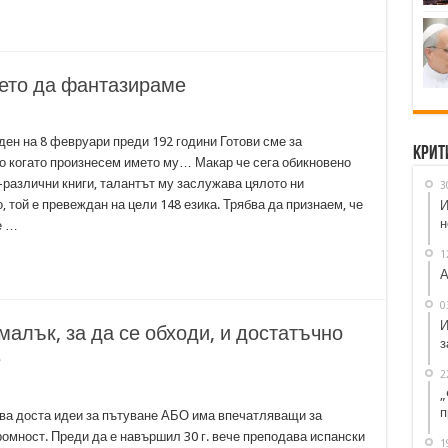
ето да фантазираме
ден на 8 февруари преди 192 години Готови сме за
Крит
 когато произнесем името му… Макар че сега обикновено
-различни книги, талантът му заслужава цялото ни
3
 той е превеждан на цели 148 езика. Трябва да признаем, че
И
н
е …
1
А
0
И
алък, за да се обходи, и достатъчно
з
е
2
„
п
ва доста идеи за пътуване АБО има впечатляващи за
ромност. Преди да е навършил 30 г. вече преподава испански
1