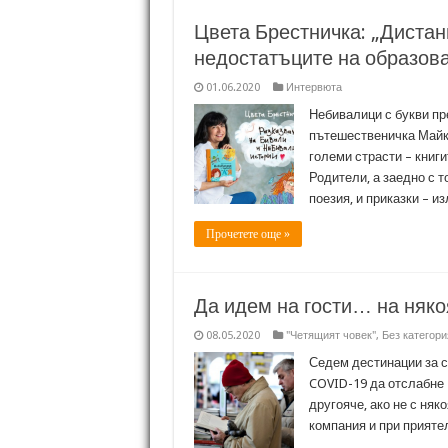
Цвета Брестничка: „Дистан
недостатъците на образова
01.06.2020
Интервюта
Небивалици с букви пр
пътешественичка Майка
големи страсти – книги
Родители, а заедно с т
поезия, и приказки – и
Прочетете още »
Да идем на гости… на няко
08.05.2020
"Четящият човек"
,
Без категори
Седем дестинации за с
COVID-19 да отслабне –
другояче, ако не с няк
компания и при приятел