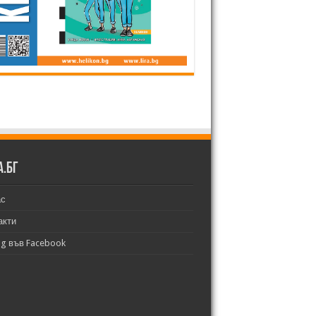
а.бг
ас
акти
bg във Facebook