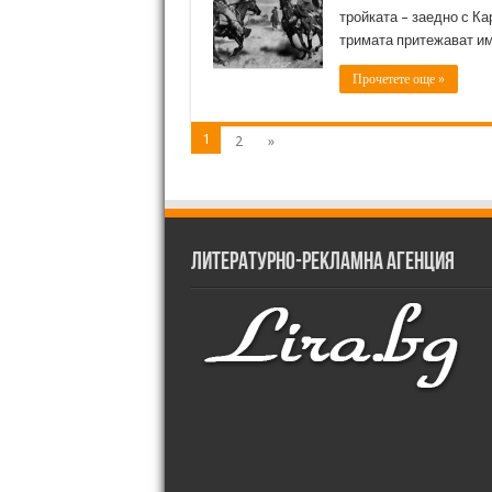
тройката – заедно с Ка
тримата притежават им
Прочетете още »
1
2
»
Литературно-рекламна агенция