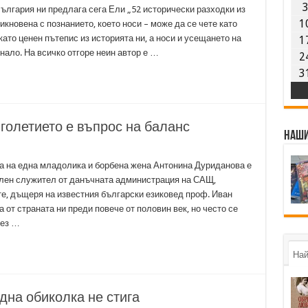
ългария ни предлага сега Ели „52 исторически разходки из
1
икновена с познанието, което носи – може да се чете като
ато ценен пътепис из историята ни, а носи и усещането на
1
нало. На всичко отгоре неин автор е …
2
3
голетието е въпрос на баланс
Наши
га на една младолика и борбена жена Антонина Дуриданова е
ен служител от данъчната администрация на САЩ,
те, дъщеря на известния български езиковед проф. Иван
 от страната ни преди повече от половин век, но често се
рез …
Най
една обиколка не стига