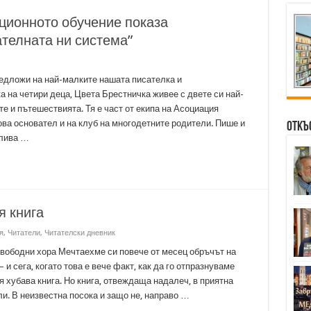
ционното обучение показа
телната ни система”
едложи на най-малките нашата писателка и
 на четири деца, Цвета Брестничка живее с двете си най-
те и пътешествията. Тя е част от екипа на Асоциация
ова основател и на клуб на многодетните родители. Пише и
Откъ
злива …
я книга
я
,
Читатели
,
Читателски дневник
вободни хора Мечтаехме си повече от месец обръчът на
 и сега, когато това е вече факт, как да го отпразнуваме
оя хубава книга. Но книга, отвеждаща надалеч, в приятна
и. В неизвестна посока и защо не, направо …