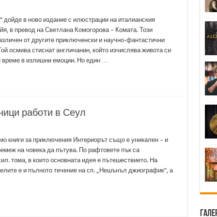
и“ дойде в ново издание с илюстрации на италианския
я, в превод на Светлана Комогорова – Комата. Този
азличен от другите приключенски и научно-фантастични
Той осмива стиснат англичанин, който изчислява живота си
би време в излишни емоции. Но един …
ници работи в Сеул
мо книги за приключения Интериорът също е уникален – и
ремеж на човека да пътува. По рафтовете пък са
ил. тома, в които основната идея е пътешествието. На
елите е и пълното течение на сп. „Нешънъл джиографик”, а
Гале