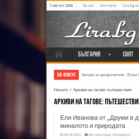
За нас
Контакти
Lira.bg в
7 АВГУСТ 2026
България
Свят
На фокус
Автори за препрочитане: Луиза
Начало
/
Архиви на тагове: пътешествия
Архиви на тагове:
пътешестви
Ели Иванова от „Друми в д
миналото и природата
06.08.2024
Без категория
,
Интервюта