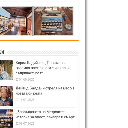
си
Кирил Кадийски: „Плачът на
големия поет винаги е и сила, и
съпричастност“
01.09.2025
Дейвид Балдачи стреля на месо в
новата си книга
18.07.2025
„Завръщането на Медичите“ –
история за власт, поквара и смърт
08.07.2025