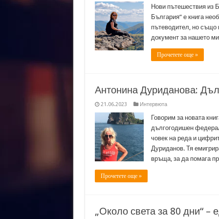
Нови пътешествия из Б
България“ е книга необ
пътеводител, но също к
документ за нашето ми
Прочетете още »
Антонина Дуриданова: Дъл
21.06.2023
Интервюта
Говорим за новата кни
дългогодишен федерал
човек на реда и цифри
Дуриданов. Тя емигрира
връща, за да помага п
Прочетете още »
„Около света за 80 дни“ – 