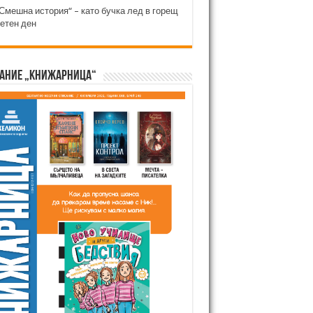
Смешна история“ – като бучка лед в горещ
етен ден
ание „Книжарница“