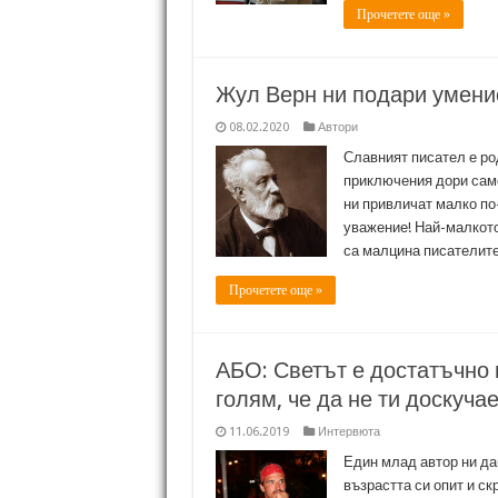
Прочетете още »
Жул Верн ни подари умени
08.02.2020
Автори
Славният писател е ро
приключения дори само
ни привличат малко по
уважение! Най-малкото,
са малцина писателит
Прочетете още »
АБО: Светът е достатъчно м
голям, че да не ти доскуча
11.06.2019
Интервюта
Един млад автор ни да
възрастта си опит и ск