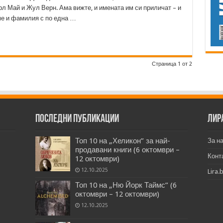
рл Май и Жул Верн. Ама вижте, и имената им си приличат – и
е и фамилия с по една …
Страница 1 от 2
Последни публикации
Лир
Топ 10 на „Хеликон” за най-
За н
продавани книги (6 октомври –
Конт
12 октомври)
12.10.2025
Lira.
Топ 10 на „Ню Йорк Таймс” (6
октомври – 12 октомври)
12.10.2025