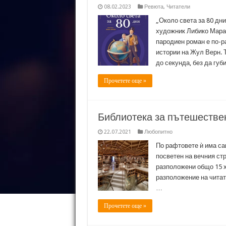
08.02.2023
Ревюта
,
Читатели
„Около света за 80 дн
художник Либико Марай
пародиен роман е по-р
истории на Жул Верн. 
до секунда, без да гу
Прочетете още »
Библиотека за пътешестве
22.07.2021
Любопитно
По рафтовете ѝ има са
посветен на вечния ст
разположени общо 15 х
разположение на читат
…
Прочетете още »