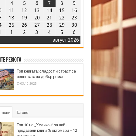
3
4
5
6
7
8
9
0
11
12
13
14
15
16
7
18
19
20
21
22
23
4
25
26
27
28
29
30
1
1
2
3
4
5
6
август 2026
те ревюта
Топ книгата: сладост и страст са
рецептата за добър роман
03.10.2025
-нови
Тагове
Топ 10 на „Хеликон” за най-
продавани книги (6 октомври – 12
октомври)