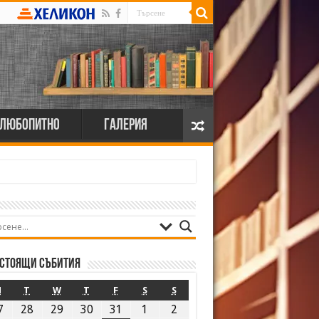
Любопитно
Галерия
стоящи събития
M
T
W
T
F
S
S
7
28
29
30
31
1
2