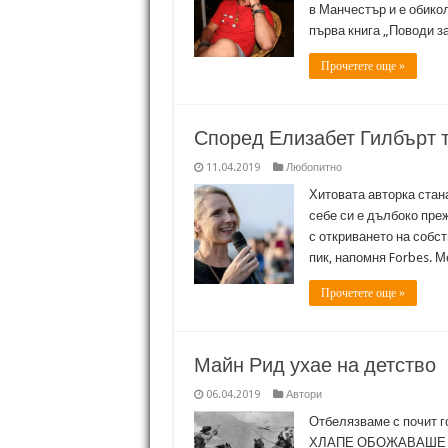
в Манчестър и е обико
първа книга „Поводи з
Прочетете още »
Според Елизабет Гилбърт т
11.04.2019
Любопитно
Хитовата авторка стана
себе си е дълбоко преж
с откриването на собст
пик, напомня Forbes. М
Прочетете още »
Майн Рид ухае на детство
06.04.2019
Автори
Отбелязваме с почит г
ХЛАПЕ ОБОЖАВАШЕ МАЙ