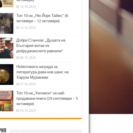
12.10.2025
Топ 10 на „Ню Йорк Таймс” (6
октомври – 12 октомври)
12.10.2025
Добри Станчов: „Душата на
България витае из
добруджанските равнини“
08.10.2025
Нобеловата награда за
литература дава нов шанс на
Харуки Мураками
07.10.2025
Топ 10 на „Хеликон” за най-
продавани книги (29 септември – 5
октомври)
06.10.2025
рия