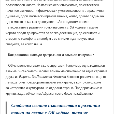
ползотворен живот. На път без особени усилия, по естествен
начин се активират и физическа и умствена енергия, и различни
душевни, дори магически преживявания, които, докато седим на
едно място няма как да се усетят. Аз споделям своите
пътешествия в различни точки на света с
QR
кодове, така че
хората преди да прочетат за всяка дестинация, да сканират и
отворят с телефона си албум със снимки и да почувстват
гледките, за които пиша.
– Как решаваш накъде да тръгнеш и сама ли пътуваш?
– Обикновено пътувам със съпруга ми. Например една година си
взехме
Eurail
билети
и сами влизахме спонтанно от една страна в
друга из
Европа
. За
Латинска Америка
беше по-различно, още от
летището ни поеха организирани екскурзии, в които слушахме
за историята и културата на отделни страни. Предприемахме и
круизи, за да обиколим
Африка
, което беше незабравимо.
Споделям своите пътешествия в различни
точки на света с
QR
кодове, така че