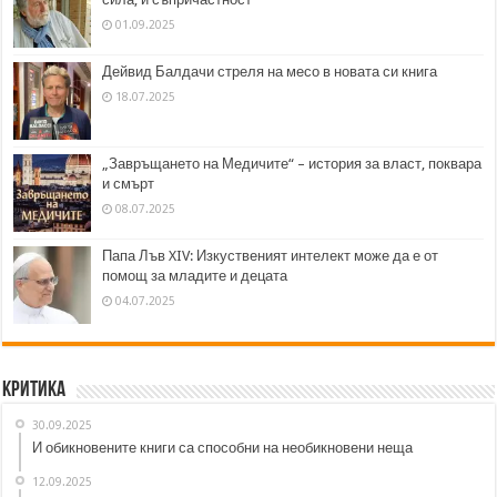
01.09.2025
Дейвид Балдачи стреля на месо в новата си книга
18.07.2025
„Завръщането на Медичите“ – история за власт, поквара
и смърт
08.07.2025
Папа Лъв XIV: Изкуственият интелект може да е от
помощ за младите и децата
04.07.2025
Критика
30.09.2025
И обикновените книги са способни на необикновени неща
12.09.2025