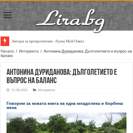
Автори за препрочитане: Луиза Мей Олкът
Кирил Кадийски: „Плачът на големия поет винаги е и сила, и съпричаст
Начало
/
Интервюта
/
Антонина Дуриданова: Дълголетието е въпрос на
баланс
Антонина Дуриданова: Дълголетието е
въпрос на баланс
21.06.2023
Интервюта
Говорим за новата книга на една младолика и борбена
жена