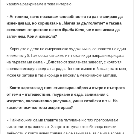
харизма разкриваме в това интервю.
– Антонина, вече познавам способността ти да не спираш да
изнендаваш, но корицата на „Магия за дълголетие“ е такава
експлозия от цветове в стил
Фрида Кало
, че с нея искам да
започнем. Кой я измисли?
– Корицата е дело на американска художничка, основател на един
книжен клуб. Там се запознахме и я поканих да направи корицата
на първата ми книга – „Бягство от желязната завеса“, с която тя
спечели международна награда. Понеже живее в
Тексас
, като мен,
може би затова в тази корица е вложила мексикански мотиви.
– Както картата зад твоя стилизиран образ и вътре е пъстрота
от теми – пътешествия, гмуркане и езда, занимания с
изкуство, включително рисуване, учиш китайски и т.н. На
какво от всичко това акцентираш?
– Най-любими са ми главите за пътуване и с тях препоръчвам
читателите да започнат. Защото пътуването обхваща всички
дейности, с които човек трябва да се занимава, за да има здрав и