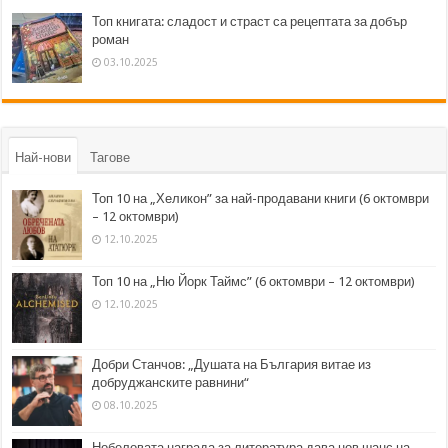
Топ книгата: сладост и страст са рецептата за добър
роман
03.10.2025
Най-нови
Тагове
Топ 10 на „Хеликон” за най-продавани книги (6 октомври
– 12 октомври)
12.10.2025
Топ 10 на „Ню Йорк Таймс” (6 октомври – 12 октомври)
12.10.2025
Добри Станчов: „Душата на България витае из
добруджанските равнини“
08.10.2025
Нобеловата награда за литература дава нов шанс на