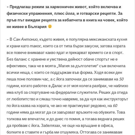
– Предлагаш режим за хармоничен живот, който включва и
физически упражнения, плюс
йога
, и готварски рецепти. За
пръв път виждам рецепта за кебапчета в книга на човек, който
не живее в България
– В
Сан Антонио
, където живея, е популярна мексиканската кухня
и храни като
такос,
които са от типа бързи закуски, затова хората
все повече внимават какво ядат и прекарват времето си в спорт.
Без баланс с хранене и умствена дейност обаче спортът не е
ефективен, така че в моята „Магия за дълголетие“ съм включила
всички неща, с които се поддържам във форма. Ходя всеки ден
пеша поне половин час, а с йога започнах да се занимавам на
50
години, когато работех в
Далас
и от моя колега разбрах, че наблизо
има клуб за спортуване на федерални служители. Реших да отида
от любопитство и сякаш точно навреме, за да чуя как инструкторът
по йога казва на хората, че ако не практикуват редовно, на
60
години няма да могат да си завързват връзките на обувките. Това
толкова ме впечатли, и до днес го помня, а тогава веднага реших
да пробвам с йога. Забелязах, че още на връщане в офиса,
болките в ставите и гърба ми отшумяха. Оттогава се занимавам