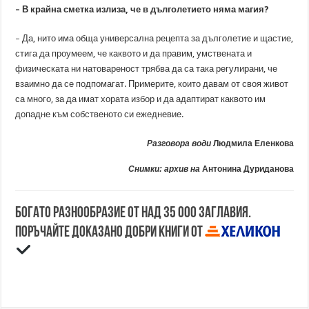
– В крайна сметка излиза, че в дълголетието няма магия?
– Да, нито има обща универсална рецепта за дълголетие и щастие,
стига да проумеем, че каквото и да правим, умствената и
физическата ни натовареност трябва да са така регулирани, че
взаимно да се подпомагат. Примерите, които давам от своя живот
са много, за да имат хората избор и да адаптират каквото им
допадне към собственото си ежедневие.
Разговора води
Людмила Еленкова
Снимки: архив на
Антонина Дуриданова
Богато разнообразие от над 35 000 заглавия.
Поръчайте доказано добри книги от