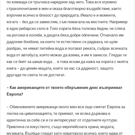
по команда си тръгнаха наредени зад него. Това вся огромно
страхопочитание в мен и оказа благотворно въздействие, както
впрочем всичко в близост до природата. Имало е и моменти,
когато – без да се замислям, съм помагала на местните. Например
в едно рибарско село в
Того
хората бяха толкова бедни, че спяха
на рогозки в колиби, а децата бяха добре облечени. Отначало им
дадохме бонбони, на които те естествено се радваха, но щом
разбрах, че нямат питейна вода и ползват реката, събрах всичката
вода от автобуса, която можах да взема, и им я занесох. Гледах ги
как се бият за шише вода… и това искам да кажа на хората с моята
книга – да ценим нещата, които за нас са даденост, защото
другаде по света те не достигат.
– Как американците от твоето обкръжение днес възприемат
Европа?
– Обикновените американци около мен все още смятат Европа за
люлка на цивилизацията, те приемат, че всяка държава е
идентична за себе си и се интересуват от отделните култури.
Привлича ги изкуството, също европейската храна, модата,
музиката. Въобще гледат като новаторско всичко, което идва от