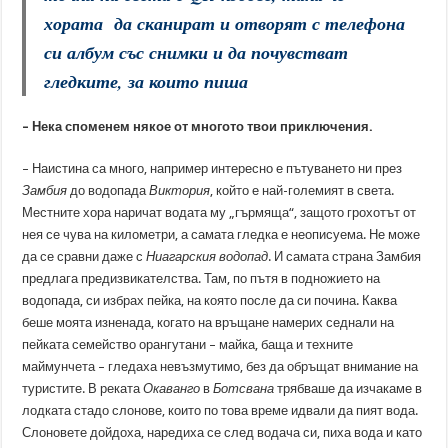
хората да сканират и отворят с телефона
си албум със снимки и да почувстват
гледките, за които пиша
– Нека споменем някое от многото твои приключения.
– Наистина са много, например интересно е пътуването ни през
Замбия
до водопада
Виктория
, който е най-големият в света.
Местните хора наричат водата му „гърмяща“, защото грохотът от
нея се чува на километри, а самата гледка е неописуема. Не може
да се сравни даже с
Ниагарския водопад
. И самата страна Замбия
предлага предизвикателства. Там, по пътя в подножието на
водопада, си избрах пейка, на която после да си почина. Каква
беше моята изненада, когато на връщане намерих седнали на
пейката семейство орангутани – майка, баща и техните
маймунчета – гледаха невъзмутимо, без да обръщат внимание на
туристите. В реката
Окаванго
в
Ботсвана
трябваше да изчакаме в
лодката стадо слонове, които по това време идвали да пият вода.
Слоновете дойдоха, наредиха се след водача си, пиха вода и като