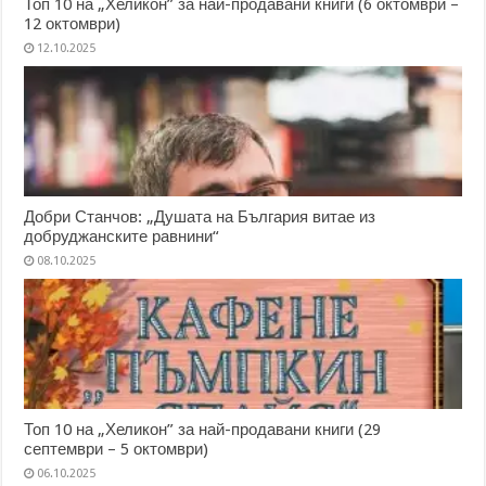
Топ 10 на „Хеликон” за най-продавани книги (6 октомври –
12 октомври)
12.10.2025
Добри Станчов: „Душата на България витае из
добруджанските равнини“
08.10.2025
Топ 10 на „Хеликон” за най-продавани книги (29
септември – 5 октомври)
06.10.2025