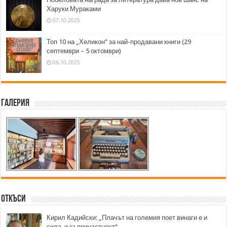
Харуки Мураками
07.10.2025
Топ 10 на „Хеликон” за най-продавани книги (29
септември – 5 октомври)
06.10.2025
Галерия
Откъси
Кирил Кадийски: „Плачът на големия поет винаги е и
сила, и съпричастност“