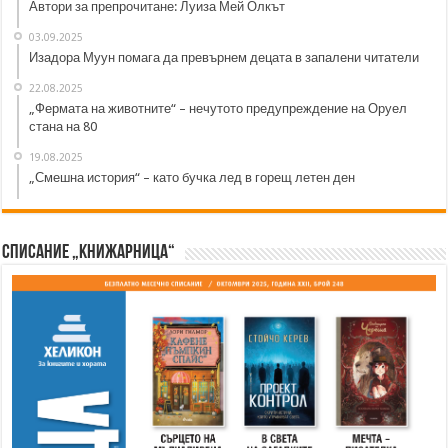
Автори за препрочитане: Луиза Мей Олкът
03.09.2025
Изадора Муун помага да превърнем децата в запалени читатели
22.08.2025
„Фермата на животните“ – нечутото предупреждение на Оруел
стана на 80
19.08.2025
„Смешна история“ – като бучка лед в горещ летен ден
Списание „Книжарница“