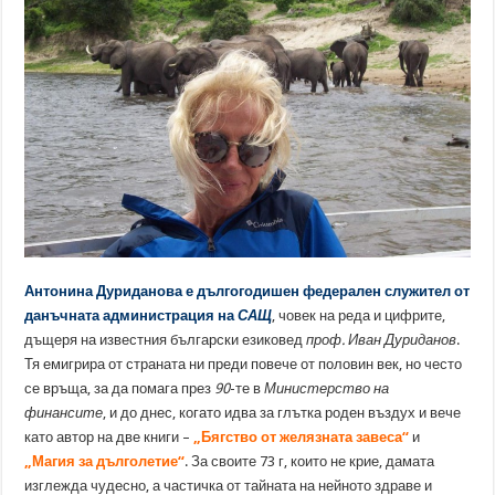
Антонина Дуриданова е дългогодишен федерален служител от
данъчната администрация на
САЩ
, човек на реда и цифрите,
дъщеря на известния български езиковед
проф. Иван Дуриданов
.
Тя емигрира от страната ни преди повече от половин век, но често
се връща, за да помага през
90
-те в
Министерство на
финансите
, и до днес, когато идва за глътка роден въздух и вече
като автор на две книги –
„Бягство от желязната завеса“
и
„Магия за дълголетие“
. За своите 73 г, които не крие, дамата
изглежда чудесно, а частичка от тайната на нейното здраве и