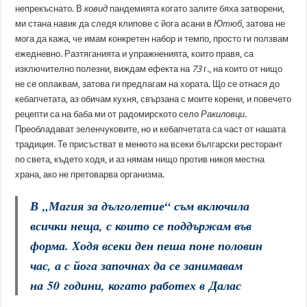
непрекъснато. В
ковид
пандемията когато залите бяха затворени,
ми стана навик да следя клипове с йога асани в
Ютюб
, затова не
мога да кажа, че имам конкретен набор и темпо, просто ги ползвам
ежедневно. Разтяганията и упражненията, които правя, са
изключително полезни, виждам ефекта на
73
г., на които от нищо
не се оплаквам, затова ги предлагам на хората. Що се отнася до
кебапчетата, аз обичам кухня, свързана с моите корени, и повечето
рецепти са на баба ми от радомирското село
Ракиловци
.
Преобладават зеленчуковите, но и кебапчетата са част от нашата
традиция. Те присъстват в менюто на всеки български ресторант
по света, където ходя, и аз нямам нищо против никоя местна
храна, ако не претоварва организма.
В „Магия за дълголетие“ съм включила
всички неща, с които се поддържам във
форма. Ходя всеки ден пеша поне половин
час, а с йога започнах да се занимавам
на
50
години, когато работех в
Далас