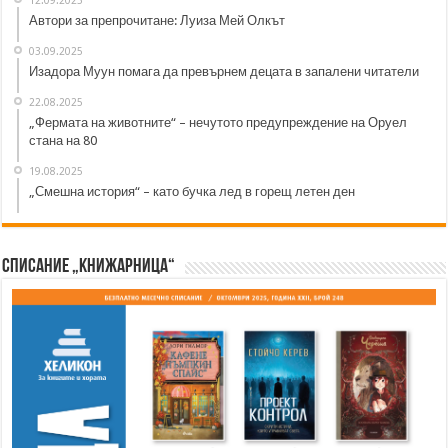
Автори за препрочитане: Луиза Мей Олкът
03.09.2025
Изадора Муун помага да превърнем децата в запалени читатели
22.08.2025
„Фермата на животните“ – нечутото предупреждение на Оруел
стана на 80
19.08.2025
„Смешна история“ – като бучка лед в горещ летен ден
Списание „Книжарница“