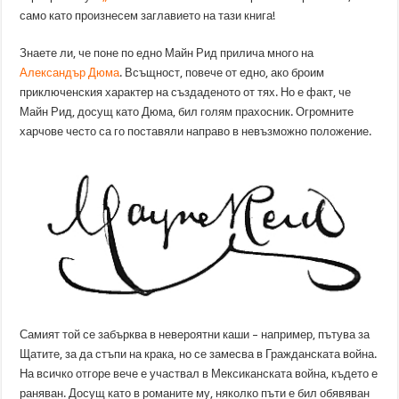
само като произнесем заглавието на тази книга!
Знаете ли, че поне по едно Майн Рид прилича много на
Александър Дюма
. Всъщност, повече от едно, ако броим
приключенския характер на създаденото от тях. Но е факт, че
Майн Рид, досущ като Дюма, бил голям прахосник. Огромните
харчове често са го поставяли направо в невъзможно положение.
Самият той се забърква в невероятни каши – например, пътува за
Щатите, за да стъпи на крака, но се замесва в Гражданската война.
На всичко отгоре вече е участвал в Мексиканската война, където е
раняван. Досущ като в романите му, няколко пъти е бил обявяван