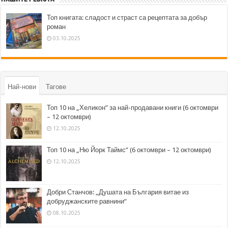
Топ книгата: сладост и страст са рецептата за добър
роман
03.10.2025
Най-нови
Тагове
Топ 10 на „Хеликон” за най-продавани книги (6 октомври
– 12 октомври)
12.10.2025
Топ 10 на „Ню Йорк Таймс” (6 октомври – 12 октомври)
12.10.2025
Добри Станчов: „Душата на България витае из
добруджанските равнини“
08.10.2025