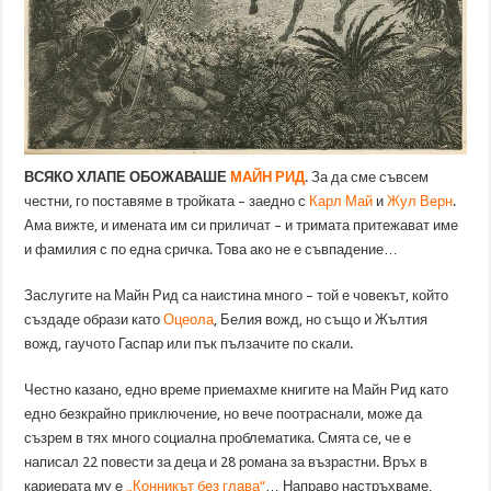
ВСЯКО ХЛАПЕ ОБОЖАВАШЕ
МАЙН РИД
. За да сме съвсем
честни, го поставяме в тройката – заедно с
Карл Май
и
Жул Верн
.
Ама вижте, и имената им си приличат – и тримата притежават име
и фамилия с по една сричка. Това ако не е съвпадение…
Заслугите на Майн Рид са наистина много – той е човекът, който
създаде образи като
Оцеола
, Белия вожд, но също и Жълтия
вожд, гаучото Гаспар или пък пълзачите по скали.
Честно казано, едно време приемахме книгите на Майн Рид като
едно безкрайно приключение, но вече поотраснали, може да
съзрем в тях много социална проблематика. Смята се, че е
написал 22 повести за деца и 28 романа за възрастни. Връх в
кариерата му е
„Конникът без глава“
… Направо настръхваме,