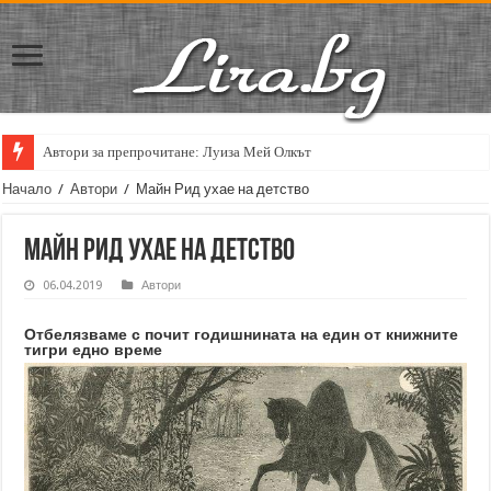
Автори за препрочитане: Луиза Мей Олкът
Кирил Кадийски: „Плачът на големия поет винаги е и сила, и съпричаст
Начало
/
Автори
/
Майн Рид ухае на детство
Майн Рид ухае на детство
06.04.2019
Автори
Отбелязваме с почит годишнината на един от книжните
тигри едно време