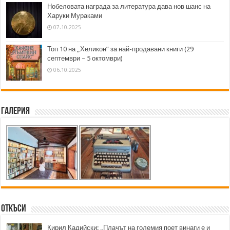
Нобеловата награда за литература дава нов шанс на
Харуки Мураками
07.10.2025
Топ 10 на „Хеликон” за най-продавани книги (29
септември – 5 октомври)
06.10.2025
Галерия
Откъси
Кирил Кадийски: „Плачът на големия поет винаги е и