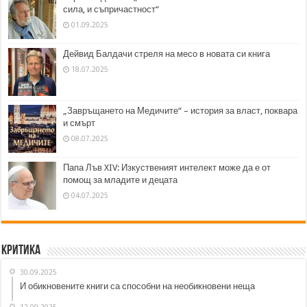
сила, и съпричастност“
01.09.2025
Дейвид Балдачи стреля на месо в новата си книга
18.07.2025
„Завръщането на Медичите“ – история за власт, поквара
и смърт
08.07.2025
Папа Лъв XIV: Изкуственият интелект може да е от
помощ за младите и децата
04.07.2025
Критика
30.09.2025
И обикновените книги са способни на необикновени неща
12.09.2025