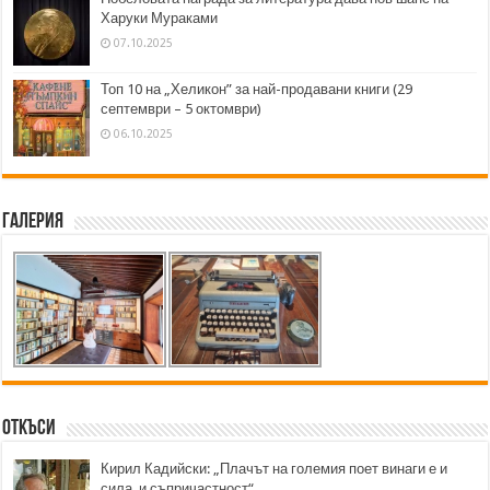
Харуки Мураками
07.10.2025
Топ 10 на „Хеликон” за най-продавани книги (29
септември – 5 октомври)
06.10.2025
Галерия
Откъси
Кирил Кадийски: „Плачът на големия поет винаги е и
сила, и съпричастност“