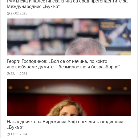
Румънска и палестинска книга са сред претендентите за
Международния „Букър“
27.02.2025
Георги Господинов: „Боя се от начина, по който
употребяваме думите – безмилостно и безразборно“
22.11.2024
Наследничка на Вирджиния Улф спечели тазгодишния
„Букър“
13.11.2024