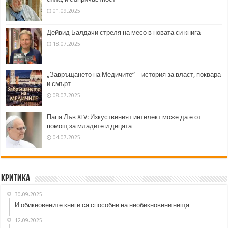
01.09.2025
Дейвид Балдачи стреля на месо в новата си книга
18.07.2025
„Завръщането на Медичите“ – история за власт, поквара
и смърт
08.07.2025
Папа Лъв XIV: Изкуственият интелект може да е от
помощ за младите и децата
04.07.2025
Критика
30.09.2025
И обикновените книги са способни на необикновени неща
12.09.2025