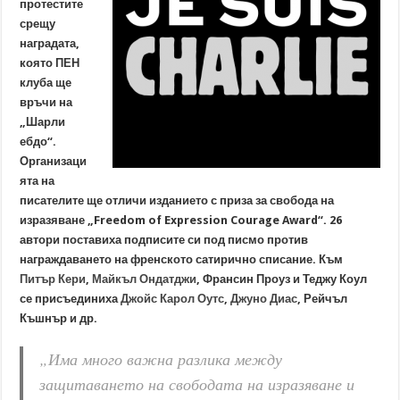
протестите
срещу
наградата,
която ПЕН
клуба ще
връчи на
„Шарли
ебдо“.
Организаци
ята на
писателите ще отличи изданието с приза за свобода на
изразяване „Freedom of Expression Courage Award“. 26
автори поставиха подписите си под писмо против
награждаването на френското сатирично списание. Към
Питър Кери
,
Майкъл Ондатджи
, Франсин Проуз и Теджу Коул
се присъединиха
Джойс Карол Оутс
,
Джуно Диас
, Рейчъл
Къшнър и др.
„Има много важна разлика между
защитаването на свободата на изразяване и