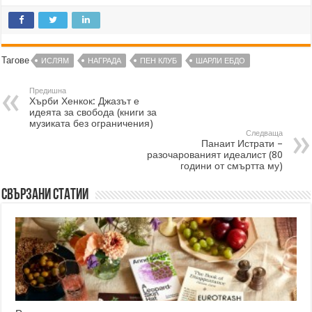
Тагове
ИСЛЯМ
НАГРАДА
ПЕН КЛУБ
ШАРЛИ ЕБДО
Предишна
Хърби Хенкок: Джазът е
идеята за свобода (книги за
музиката без ограничения)
Следваща
Панаит Истрати –
разочарованият идеалист (80
години от смъртта му)
Свързани статии