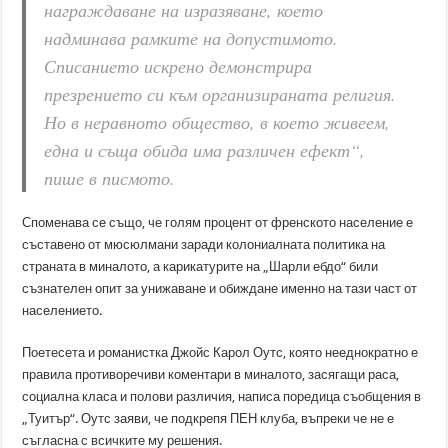
награждаване на изразяване, което
надминава рамките на допустимото.
Списанието искрено демонстрира
презрението си към организираната религия.
Но в неравното общество, в което живеем,
една и съща обида има различен ефект“,
пише в писмото.
Споменава се също, че голям процент от френското население е
съставено от мюсюлмани заради колониалната политика на
страната в миналото, а карикатурите на „Шарли ебдо“ били
съзнателен опит за унижаване и обиждане именно на тази част от
населението.
Поетесета и романистка Джойс Карол Оутс, която нееднократно е
правила противоречиви коментари в миналото, засягащи раса,
социална класа и полови различия, написа поредица съобщения в
„Туитър“. Оутс заяви, че подкрепя ПЕН клуба, въпреки че не е
съгласна с всичките му решения.