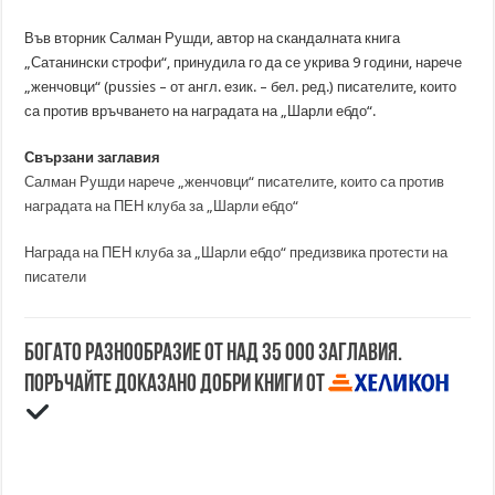
Във вторник Салман Рушди, автор на скандалната книга
„Сатанински строфи“, принудила го да се укрива 9 години, нарече
„женчовци“ (pussies – от англ. език. – бел. ред.) писателите, които
са против връчването на наградата на „Шарли ебдо“.
Свързани заглавия
Салман Рушди нарече „женчовци“ писателите, които са против
наградата на ПЕН клуба за „Шарли ебдо“
Награда на ПЕН клуба за „Шарли ебдо“ предизвика протести на
писатели
Богато разнообразие от над 35 000 заглавия.
Поръчайте доказано добри книги от