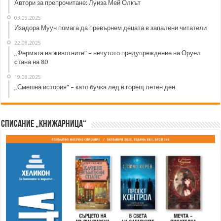
Автори за препрочитане: Луиза Мей Олкът
03.09.2025
Изадора Муун помага да превърнем децата в запалени читатели
22.08.2025
„Фермата на животните“ – нечутото предупреждение на Оруел
стана на 80
19.08.2025
„Смешна история“ – като бучка лед в горещ летен ден
Списание „Книжарница“