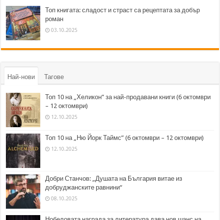
Топ книгата: сладост и страст са рецептата за добър
роман
03.10.2025
Най-нови
Тагове
Топ 10 на „Хеликон” за най-продавани книги (6 октомври
– 12 октомври)
12.10.2025
Топ 10 на „Ню Йорк Таймс” (6 октомври – 12 октомври)
12.10.2025
Добри Станчов: „Душата на България витае из
добруджанските равнини“
08.10.2025
Нобеловата награда за литература дава нов шанс на