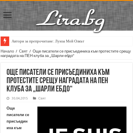
Автори за препрочитане: Луиза Мей Олкът
Начало
/
Свят
/
Още писатели се присъединиха към протестите срещу
наградата на ПЕН клуба за „Шарли ебдо“
Още писатели се присъединиха към
протестите срещу наградата на ПЕН
клуба за „Шарли ебдо“
30.04.2015
Свят
Още
писатели се
присъедин
иха към