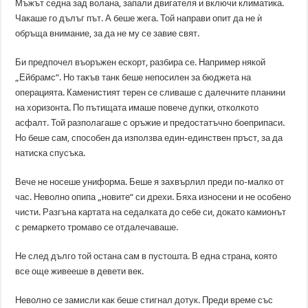
Мъжът седна зад волана, запали двигателя и включи климатика.
Чакаше го дълъг път. А беше жега. Той направи опит да не ѝ
обръща внимание, за да не му се завие свят.
Би предпочел въоръжен ескорт, разбира се. Например някой
„Ейбрамс“. Но такъв танк беше непосилен за бюджета на
операцията. Каменистият терен се сливаше с далечните планини
на хоризонта. По пътищата имаше повече дупки, отколкото
асфалт. Той разполагаше с оръжие и предостатъчно боеприпаси.
Но беше сам, способен да използва един-единствен пръст, за да
натиска спусъка.
Вече не носеше униформа. Беше я захвърлил преди по-малко от
час. Неволно опипа „новите“ си дрехи. Бяха износени и не особено
чисти. Разгъна картата на седалката до себе си, докато камионът
с ремаркето тромаво се отдалечаваше.
Не след дълго той остана сам в пустошта. В една страна, която
все още живееше в девети век.
Неволно се замисли как беше стигнал дотук. Преди време със