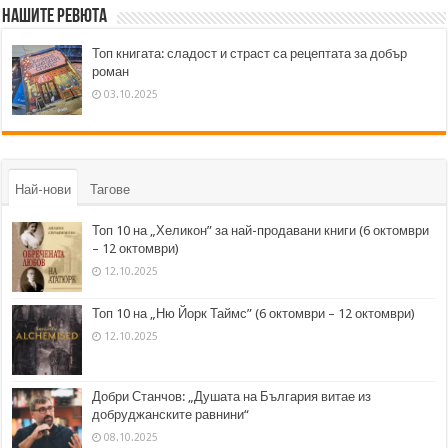
Нашите ревюта
Топ книгата: сладост и страст са рецептата за добър
роман
03.10.2025
Най-нови
Тагове
Топ 10 на „Хеликон” за най-продавани книги (6 октомври
– 12 октомври)
12.10.2025
Топ 10 на „Ню Йорк Таймс” (6 октомври – 12 октомври)
12.10.2025
Добри Станчов: „Душата на България витае из
добруджанските равнини“
08.10.2025