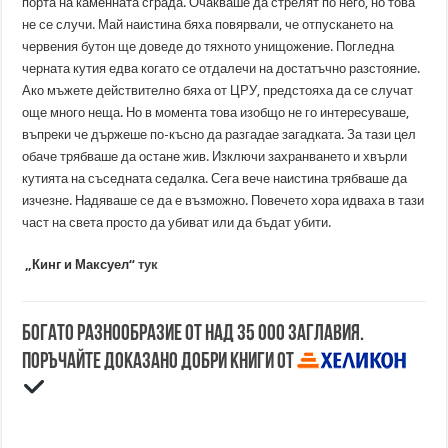
порта на каменната сграда. Очакваше да стрелят по него, но това
не се случи. Май наистина бяха повярвали, че отпускането на
червения бутон ще доведе до тяхното унищожение. Погледна
черната кутия едва когато се отдалечи на достатъчно разстояние.
Ако мъжете действително бяха от ЦРУ, предстояха да се случат
още много неща. Но в момента това изобщо не го интересуваше,
въпреки че държеше по-късно да разгадае загадката. За тази цел
обаче трябваше да остане жив. Изключи захранването и хвърли
кутията на съседната седалка. Сега вече наистина трябваше да
изчезне. Надяваше се да е възможно. Повечето хора идваха в тази
част на света просто да убиват или да бъдат убити.
„Кинг и Максуел“
тук
Богато разнообразие от над 35 000 заглавия.
Поръчайте доказано добри книги от