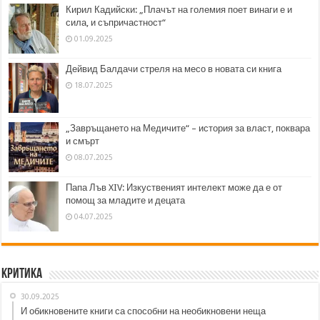
Кирил Кадийски: „Плачът на големия поет винаги е и
сила, и съпричастност“
01.09.2025
Дейвид Балдачи стреля на месо в новата си книга
18.07.2025
„Завръщането на Медичите“ – история за власт, поквара
и смърт
08.07.2025
Папа Лъв XIV: Изкуственият интелект може да е от
помощ за младите и децата
04.07.2025
Критика
30.09.2025
И обикновените книги са способни на необикновени неща