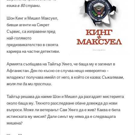
езика в 80 страни.
Шон Кинг и Мишел Максуел,
бивши агенти на Сикрет
Сървис, са изправени пред
най-голямото
предизвикателство в своята
кариера на частни детективи.
Армията съобщава на Тайлър Уинго, че баща му е загинал в
Афганистан. Ден по-късно се случва нещо невероятно –
младежът получава имейл от него, в който се казва:
Съжалявам,
моля те да ми простиш.
Тайлър решава да наеме Шон и Мишел да разгадаят мистерията
около баща му. Тяхното разследване обаче довежда до нови
въпроси. Може ли ветеранът Сам Уинго да е жив? Каква е била
истинската му мисия? Дали синът му няма да е следващата
мишена?