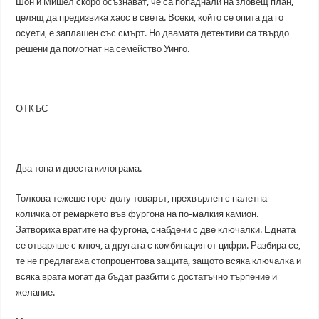
Шон и Мишел скоро осъзнават, че са попаднали на зловещ план,
целящ да предизвика хаос в света. Всеки, който се опита да го
осуети, е заплашен със смърт. Но двамата детективи са твърдо
решени да помогнат на семейство Уинго.
ОТКЪС
Два тона и двеста килограма.
Толкова тежеше горе-долу товарът, прехвърлен с палетна
количка от ремаркето във фургона на по-малкия камион.
Затвориха вратите на фургона, снабдени с две ключалки. Едната
се отваряше с ключ, а другата с комбинация от цифри. Разбира се,
те не предлагаха стопроцентова защита, защото всяка ключалка и
всяка врата могат да бъдат разбити с достатъчно търпение и
желание.