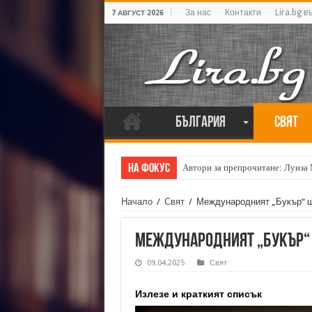
За нас
Контакти
Lira.bg в
7 АВГУСТ 2026
България
Свят
На фокус
Автори за препрочитане: Луиза
Начало
/
Свят
/
Международният „Букър“ ще
Международният „Букър“ щ
09.04.2025
Свят
Излезе и краткият списък