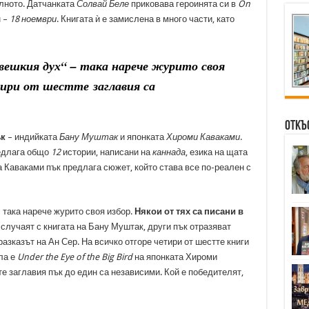
лното. Датчанката
Солвай Беле
приковава героинята си в
On
н –
18 ноември
. Книгата ѝ е замислена в много части, като
вешкия ду
х“ – така нарече журито своя
тири от шестте заглавия са
Откъ
ък
– индийката
Бану Муштак
и японката
Хироми Каваками
.
едлага общо
12
истории, написани на
каннада
, езика на щата
 Каваками пък предлага сюжет, който става все по-реален с
– така нарече журито своя избор.
Някои от тях са писани в
е случаят с книгата на Бану Муштак, други пък отразяват
разказът на Ан Сер. На всичко отгоре четири от шестте книги
ла е
Under the Eye of the Big Bird
на японката Хироми
те заглавия пък до един са независими. Кой е победителят,