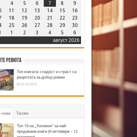
3
4
5
6
7
8
9
0
11
12
13
14
15
16
7
18
19
20
21
22
23
4
25
26
27
28
29
30
1
1
2
3
4
5
6
август 2026
те ревюта
Топ книгата: сладост и страст са
рецептата за добър роман
03.10.2025
-нови
Тагове
Топ 10 на „Хеликон” за най-
продавани книги (6 октомври – 12
октомври)