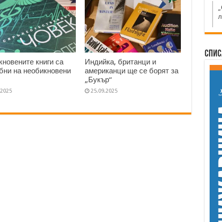
„
л
Спис
кновените книги са
Индийка, британци и
бни на необикновени
американци ще се борят за
„Букър“
.2025
25.09.2025