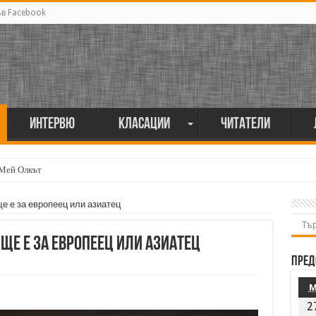
ъв Facebook
Интервю
Класации
Читатели
 Мей Олкът
 е за европеец или азиатец
е е за европеец или азиатец
Пред
2