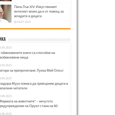
Папа Лъв XIV: Изкуственият
интелект може да е от помощ за
младите и децата
04.07.2025
ика
0.09.2025
 обикновените книги са способни на
еобикновени неща
2.09.2025
втори за препрочитане: Луиза Мей Олкът
3.09.2025
задора Муун помага да превърнем децата в
апалени читатели
2.08.2025
Фермата на животните“ – нечутото
редупреждение на Оруел стана на 80
9.08.2025