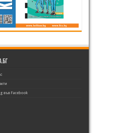
а.бг
ас
акти
bg във Facebook