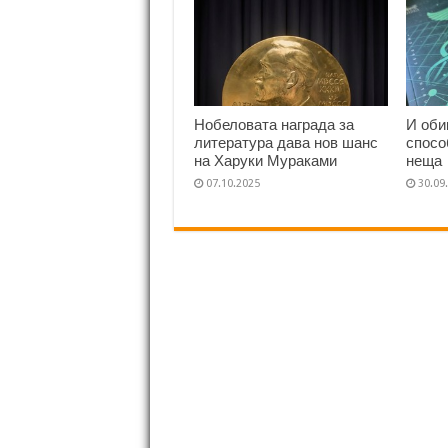
Нобеловата награда за
И оби
литература дава нов шанс
спосо
на Харуки Мураками
неща
07.10.2025
30.09