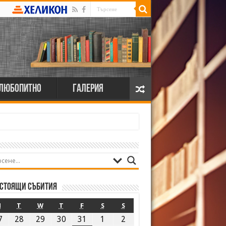
Любопитно
Галерия
стоящи събития
M
T
W
T
F
S
S
7
28
29
30
31
1
2