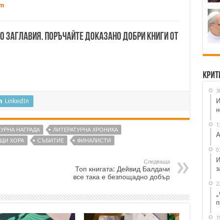
om
00 заглавия. Поръчайте доказано добри книги от
Крит
3
И
LinkedIn
н
1
УРНА НАГРАДА
ЛИТЕРАТУРНА ХРОНИКА
А
ЩИ ХОРА
СЪБИТИЕ
ФИНАЛИСТИ
0
И
Следваща
з
Топ книгата: Дейвид Балдачи
все така е безпощадно добър
2
„
п
1