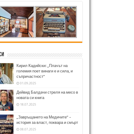
си
Кирил Кадийски: „Плачът на
големия поет винаги е и сила, и
съпричастност“
01.09.2025
Дейвид Балдачи стреля на месо в
новата си книга
18.07.2025
„Завръщането на Медичите“ –
история за власт, поквара и смърт
08.07.2025