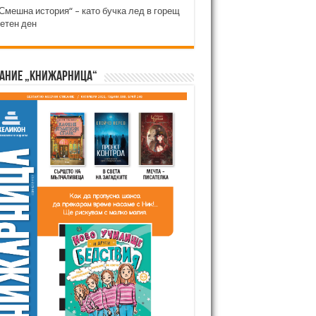
Смешна история“ – като бучка лед в горещ
етен ден
ание „Книжарница“