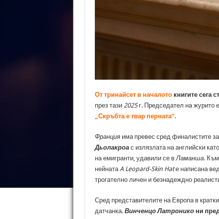
От тринайсет в началото
книгите сега с
през тази
2025
г. Председател на журито 
„Скръбта е твар перната“
.
Франция
има превес сред финалистите за
Дьолакроа
с излязлата на английски кат
на емигранти, удавили се в
Ламанша
. Къ
нейната
A Leopard-Skin Hat
е написана вед
трогателно личен и безнадеждно реалист
Сред представителите на Европа в кратк
датчанка.
Винченцо Латронико
ни пред