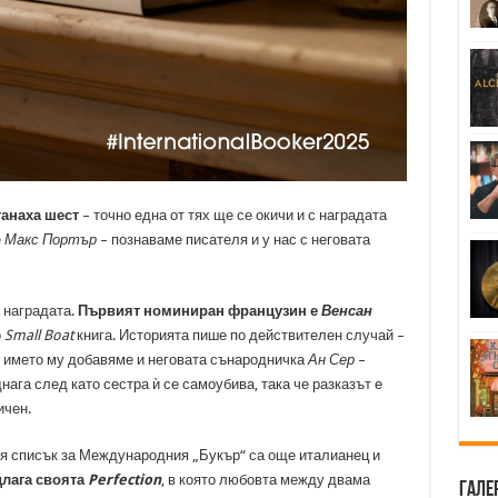
танаха шест
– точно една от тях ще се окичи и с наградата
е
Макс Портър
– познаваме писателя и у нас с неговата
 наградата.
Първият номиниран французин е
Венсан
о
Small Boat
книга. Историята пише по действителен случай –
м името му добавяме и неговата сънародничка
Ан Сер
–
нага след като сестра ѝ се самоубива, така че разказът е
ичен.
ия списък за Международния „Букър“ са още италианец и
лага своята
Perfection
, в която любовта между двама
Гале