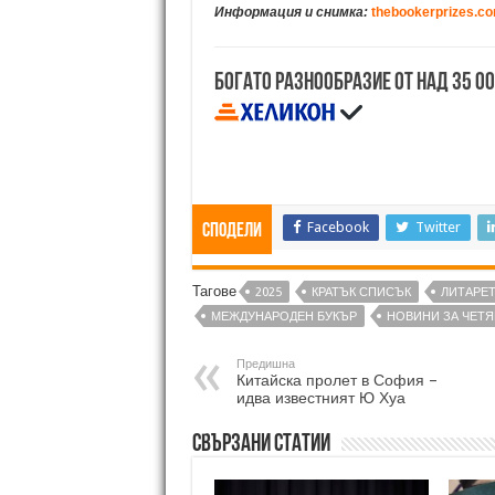
Информация и снимка:
thebookerprizes.c
Богато разнообразие от над 35 0
Facebook
Twitter
Сподели
Тагове
2025
КРАТЪК СПИСЪК
ЛИТАРЕТ
МЕЖДУНАРОДЕН БУКЪР
НОВИНИ ЗА ЧЕТЯ
Предишна
Китайска пролет в София –
идва известният Ю Хуа
Свързани статии