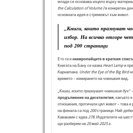
млади се основава изцяло върху материа
the Calculation of Volume I
в конкретен де
основната идея е стремежът към живот.
„
Книги, които празнуват чо
избор. На всичко отгоре че
под
200
страници
Ето ги и
неевропейците в краткия спис
Книгата на Бану се казва
Heart Lamp
и пр
Карнатака
.
Under the Eye of the Big Bird
на
времето – измирането на човешкия вид.
„
Книги, които празнуват човешкия ду
х“ 
продължение на десетилетия
, какъвто 
отношения, протичали цял живот – това е 
на финала са под
200
страници. Най-дебе
Каваками с едва
278
. Издателите на шест
ще разберем на
20 май 2025 г.