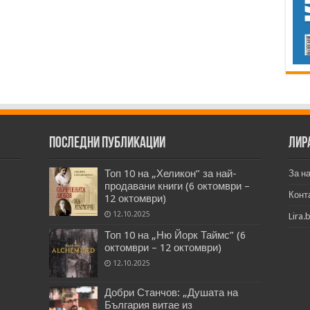
Последни публикации
Лир
Топ 10 на „Хеликон” за най-
За н
продавани книги (6 октомври –
Конт
12 октомври)
12.10.2025
Lira.
Топ 10 на „Ню Йорк Таймс” (6
октомври – 12 октомври)
12.10.2025
Добри Станчов: „Душата на
България витае из