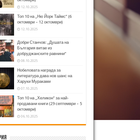
12.10.2025
Топ 10 на „Ню Йорк Таймс” (6
октомври – 12 октомври)
12.10.2025
Добри Станчов: „Душата на
България витае из
добруджанските равнини“
08.10.2025
Нобеловата награда за
литература дава нов шанс на
Харуки Мураками
07.10.2025
Топ 10 на „Хеликон” за най-
продавани книги (29 септември – 5
октомври)
06.10.2025
рия