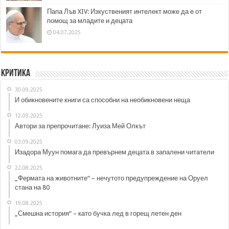
Папа Лъв XIV: Изкуственият интелект може да е от
помощ за младите и децата
04.07.2025
Критика
30.09.2025
И обикновените книги са способни на необикновени неща
12.09.2025
Автори за препрочитане: Луиза Мей Олкът
03.09.2025
Изадора Муун помага да превърнем децата в запалени читатели
22.08.2025
„Фермата на животните“ – нечутото предупреждение на Оруел
стана на 80
19.08.2025
„Смешна история“ – като бучка лед в горещ летен ден