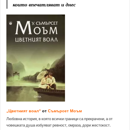
които впечатляват и днес
„Цветният воал“
от
Съмърсет Моъм
Любовна история, в която всички граници са прекрачени, а от
човешката душа избуяват ревност, омраза, дори жестокост.