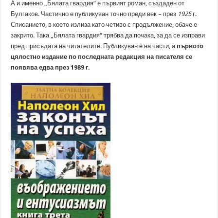
А и именно „Бялата гвардия“ е първият роман, създаден от
Булгаков. Частично е публикуван точно преди век – през
1925
г.
Списанието, в което излиза като четиво с продължение, обаче е
закрито. Така „Бялата гвардия“ трябва да почака, за да се изправи
пред присъдата на читателите. Публикуван е на части, а
първото
цялостно издание по последната редакция на писателя се
появява едва през 1989 г.