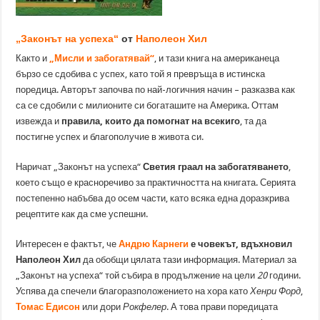
„Законът на успеха“
от
Наполеон Хил
Както и
„Мисли и забогатявай“
, и тази книга на американеца
бързо се сдобива с успех, като той я превръща в истинска
поредица. Авторът започва по най-логичния начин – разказва как
са се сдобили с милионите си богаташите на Америка. Оттам
извежда и
правила, които да помогнат на всекиго
, та да
постигне успех и благополучие в живота си.
Наричат „Законът на успеха“
Светия граал на забогатяването
,
което също е красноречиво за практичността на книгата. Серията
постепенно набъбва до осем части, като всяка една доразкрива
рецептите как да сме успешни.
Интересен е фактът, че
Андрю Карнеги
е човекът, вдъхновил
Наполеон Хил
да обобщи цялата тази информация. Материал за
„Законът на успеха“ той събира в продължение на цели
20
години.
Успява да спечели благоразположението на хора като
Хенри Форд
,
Томас Едисон
или дори
Рокфелер
. А това прави поредицата