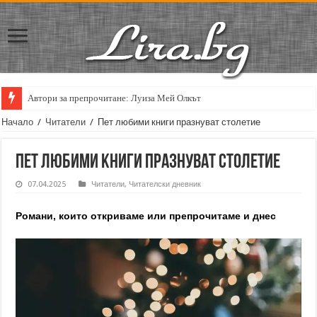
Кирил Кадийски: „Плачът на големия поет винаги е и сила, и съпричаст
Начало
/
Читатели
/
Пет любими книги празнуват столетие
Пет любими книги празнуват столетие
07.04.2025
Читатели
,
Читателски дневник
Романи, които откриваме или препрочитаме и днес