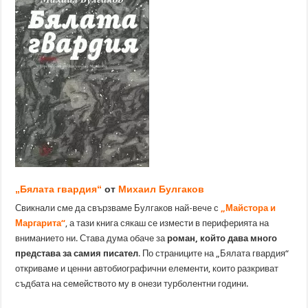
„Бялата гвардия“
от
Михаил Булгаков
Свикнали сме да свързваме Булгаков най-вече с
„Майстора и
Маргарита“
, а тази книга сякаш се измести в периферията на
вниманието ни. Става дума обаче за
роман, който дава много
представа за самия писател
. По страниците на „Бялата гвардия“
откриваме и ценни автобиографични елементи, които разкриват
съдбата на семейството му в онези турболентни години.