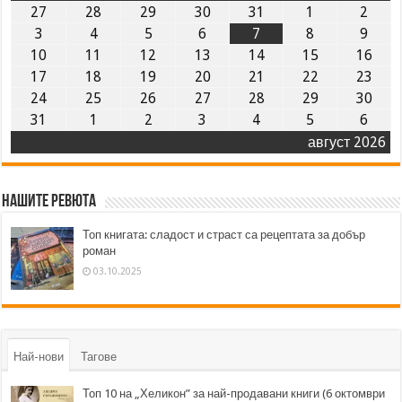
27
28
29
30
31
1
2
3
4
5
6
7
8
9
10
11
12
13
14
15
16
17
18
19
20
21
22
23
24
25
26
27
28
29
30
31
1
2
3
4
5
6
август 2026
Нашите ревюта
Топ книгата: сладост и страст са рецептата за добър
роман
03.10.2025
Най-нови
Тагове
Топ 10 на „Хеликон” за най-продавани книги (6 октомври