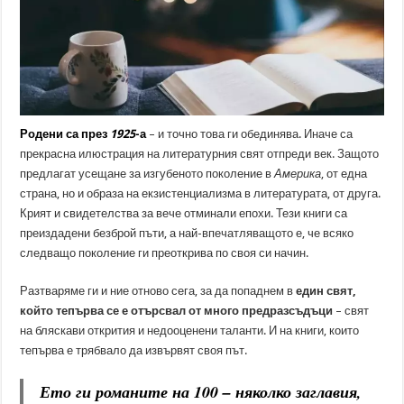
Родени са през
1925
-а
– и точно това ги обединява. Иначе са
прекрасна илюстрация на литературния свят отпреди век. Защото
предлагат усещане за изгубеното поколение в
Америка
, от една
страна, но и образа на екзистенциализма в литературата, от друга.
Крият и свидетелства за вече отминали епохи. Тези книги са
преиздадени безброй пъти, а най-впечатляващото е, че всяко
следващо поколение ги преоткрива по своя си начин.
Разтваряме ги и ние отново сега, за да попаднем в
един свят,
който тепърва се е отърсвал от много предразсъдъци
– свят
на бляскави открития и недооценени таланти. И на книги, които
тепърва е трябвало да извървят своя път.
Ето ги романите на 100 – няколко заглавия,