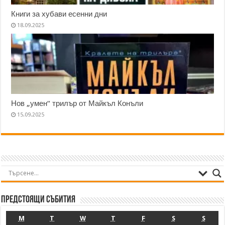
Книги за хубави есенни дни
18.09.2025
Нов „умен“ трилър от Майкъл Конъли
15.09.2025
Предстоящи събития
M
T
W
T
F
S
S