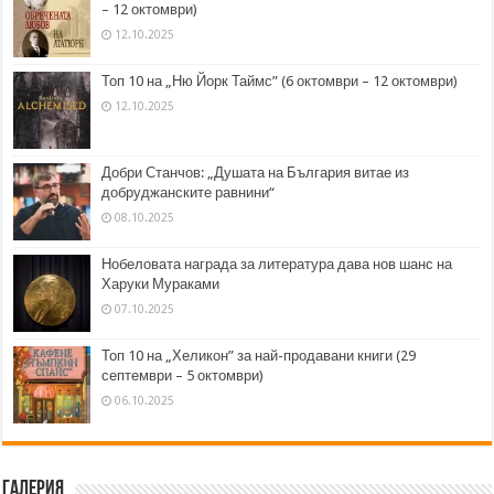
– 12 октомври)
12.10.2025
Топ 10 на „Ню Йорк Таймс” (6 октомври – 12 октомври)
12.10.2025
Добри Станчов: „Душата на България витае из
добруджанските равнини“
08.10.2025
Нобеловата награда за литература дава нов шанс на
Харуки Мураками
07.10.2025
Топ 10 на „Хеликон” за най-продавани книги (29
септември – 5 октомври)
06.10.2025
Галерия