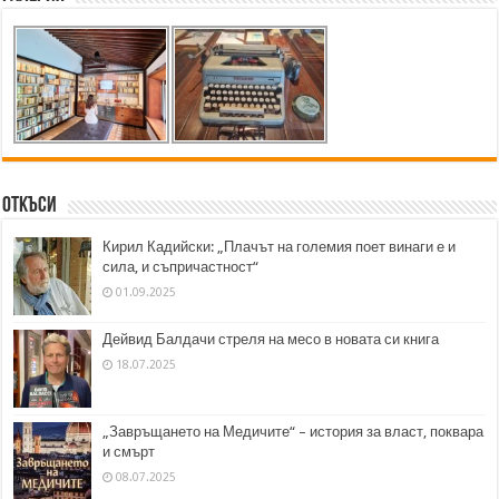
Откъси
Кирил Кадийски: „Плачът на големия поет винаги е и
сила, и съпричастност“
01.09.2025
Дейвид Балдачи стреля на месо в новата си книга
18.07.2025
„Завръщането на Медичите“ – история за власт, поквара
и смърт
08.07.2025