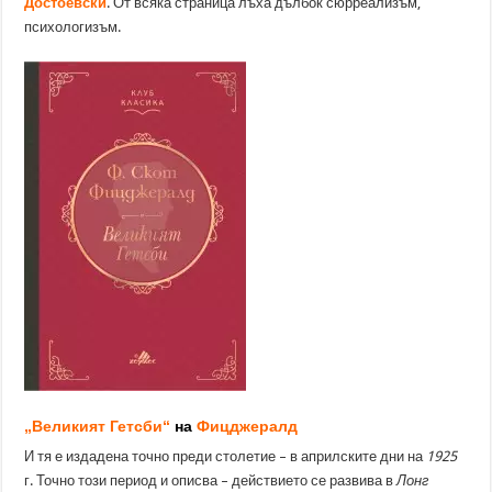
Достоевски
. От всяка страница лъха дълбок сюрреализъм,
психологизъм.
„Великият Гетсби“
на
Фицджералд
И тя е издадена точно преди столетие – в априлските дни на
1925
г. Точно този период и описва – действието се развива в
Лонг