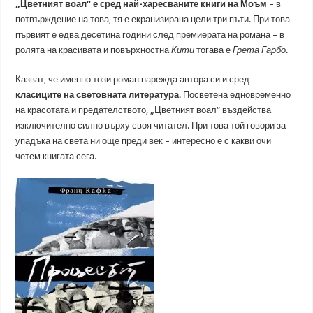
„Цветният воал“ е сред най-харесваните книги на Моъм
– в
потвърждение на това, тя е екранизирана цели три пъти. При това
първият е едва десетина години след премиерата на романа – в
ролята на красивата и повърхностна
Кити
тогава е
Грета Гарбо
.
Казват, че именно този роман нарежда автора си и сред
класиците на световната литература
. Посветена едновременно
на красотата и предателството, „Цветният воал“ въздейства
изключително силно върху своя читател. При това той говори за
упадъка на света ни още преди век – интересно е с какви очи
четем книгата сега.