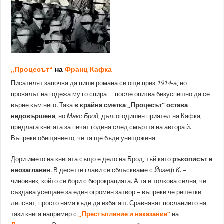
„Процесът“
на
Франц Кафка
Писателят започва да пише романа си още през
1914
-а, но
провалът на годежа му го спира… после опитва безуспешно да се
върне към него. Така
в крайна сметка „Процесът“ остава
недовършена
, но
Макс Брод
, дългогодишен приятел на Кафка,
предлага книгата за печат година след смъртта на автора ѝ.
Въпреки обещанието, че тя ще бъде унищожена…
Дори името на книгата също е дело на Брод, тъй като
ръкописът е
неозаглавен
. В десетте глави се сблъскваме с
Йозеф К
. –
чиновник, който се бори с бюрокрацията. А тя е толкова силна, че
създава усещане за един огромен затвор – въпреки че решетки
липсват, просто няма къде да избягаш. Сравняват посланието на
тази книга например с
„Престъпление и наказание“
на