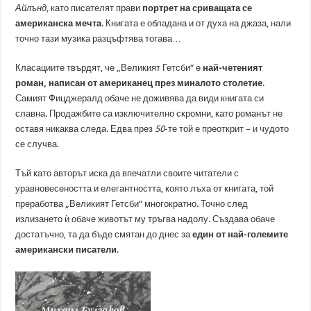
Айлънд
, като писателят прави
портрет на сриващата се
американска мечта
. Книгата е обладана и от духа на джаза, нали
точно тази музика разцъфтява тогава…
Класациите твърдят, че „Великият Гетсби“ е
най-четеният
роман, написан от американец през миналото столетие
.
Самият Фицджералд обаче не доживява да види книгата си
славна. Продажбите са изключително скромни, като романът не
оставя никаква следа. Едва през
50
-те той е преоткрит – и чудото
се случва.
Тъй като авторът иска да впечатли своите читатели с
уравновесеността и елегантността, която лъха от книгата, той
преработва „Великият Гетсби“ многократно. Точно след
излизането ѝ обаче животът му тръгва надолу. Създава обаче
достатъчно, та да бъде смятан до днес за
един от най-големите
американски писатели
.