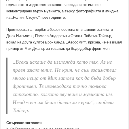
германското издателство казват, че изданието им не е
концентрирано върху музиката, а върху фотографията и имиджа
на „Ролинг Стоунс“ през годините.
Премиерата на творбата беше посетена от знаменитости като
Джак Никълсън, Памела Андерсън и Стивън Тайлър. Тайлър,
вокал на друга култова рок банда, „Аеросмит“, призна, че е взимал
пример от Мик Джагър за това как да бъде добър фронтмен.
„Всеки искаше да изглежда като тях. Аз не
правя изключение. Не крия, че съм взаимствал
много неща от Мик затова как да бъда добър
фронтмен. Те изглеждаха точно толкова
страхотно, колкото звучеше и музиката им.
Имиджът им беше билет за върха“, сподели
Тайлър.
Свързани заглавия