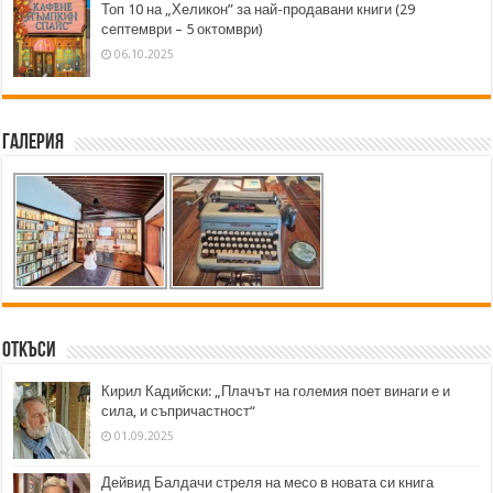
Топ 10 на „Хеликон” за най-продавани книги (29
септември – 5 октомври)
06.10.2025
Галерия
Откъси
Кирил Кадийски: „Плачът на големия поет винаги е и
сила, и съпричастност“
01.09.2025
Дейвид Балдачи стреля на месо в новата си книга