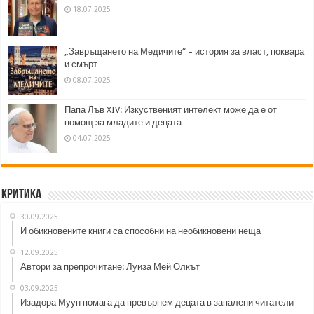
18.07.2025
„Завръщането на Медичите“ – история за власт, поквара
и смърт
08.07.2025
Папа Лъв XIV: Изкуственият интелект може да е от
помощ за младите и децата
04.07.2025
Критика
30.09.2025
И обикновените книги са способни на необикновени неща
12.09.2025
Автори за препрочитане: Луиза Мей Олкът
03.09.2025
Изадора Муун помага да превърнем децата в запалени читатели