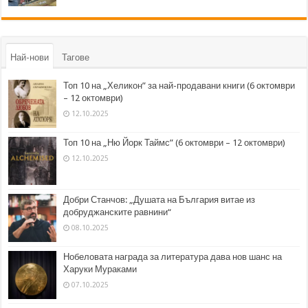
Най-нови
Тагове
Топ 10 на „Хеликон” за най-продавани книги (6 октомври
– 12 октомври)
12.10.2025
Топ 10 на „Ню Йорк Таймс” (6 октомври – 12 октомври)
12.10.2025
Добри Станчов: „Душата на България витае из
добруджанските равнини“
08.10.2025
Нобеловата награда за литература дава нов шанс на
Харуки Мураками
07.10.2025