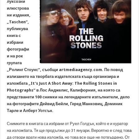
луксозни
илюстрова
ни издания,
„Taschen“,
публикува
книга с
избрани
фотографи
и на рок
групата
„Ролинг Стоунс“, съобщи artmediaagency.com. По повод
излизането на творбата издателската къща организира и
изложбата „It’s Just A Shot Away: The Rolling Stones in
Photographs“ в Лос Анджелис, Калифорния, на която са
предстванети 100 снимки на легендарните изпълнители, дело
на фотографите Дейвид Бейли, Геред Манковиц, Доминик
Тарле и Алберт Уотсън.
Снимките в книгата са избрани от Руел Голдън, който е и куратор
на изложбата. Тя ще продължи до 31 януари. Вероятно е след това
да отвори врати нова изложба, но това все още не потвърдено. От