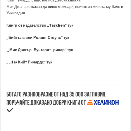
Кийт Ричардс също написа детска книжка
Мик Джагър отказва да пише мемоари, всичко за живота му било в
Уикипедия
Книги от издателство „Taschen“
тук
„Бийтълс или Ролинг Стоунс“
тук
„Мик Джагър. Бунтарят- рицар“
тук
„Life/ Кийт Ричардс“
тук
Богато разнообразие от над 35 000 заглавия.
Поръчайте доказано добри книги от