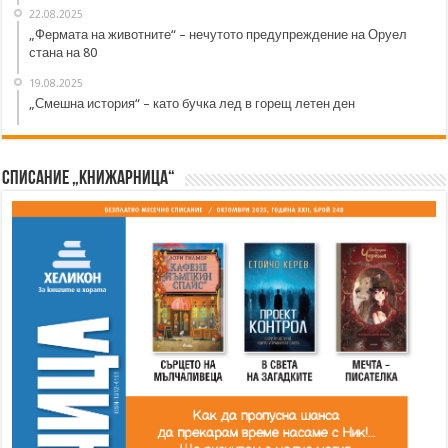
22.08.2025
„Фермата на животните“ – нечутото предупреждение на Оруел
стана на 80
19.08.2025
„Смешна история“ – като бучка лед в горещ летен ден
Списание „Книжарница“