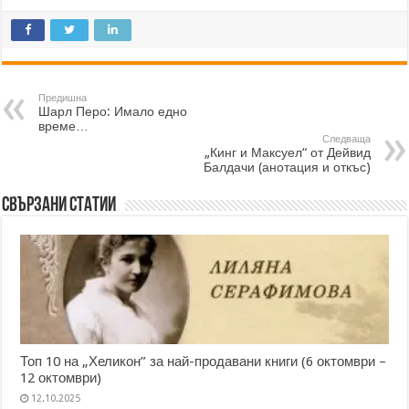
Предишна
Шарл Перо: Имало едно
време…
Следваща
„Кинг и Максуел“ от Дейвид
Балдачи (анотация и откъс)
Свързани статии
Топ 10 на „Хеликон” за най-продавани книги (6 октомври –
12 октомври)
12.10.2025