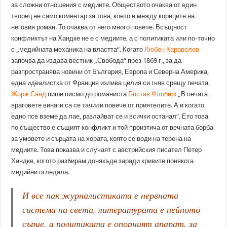
за сложни отношения с медиите. Обществото очаква от един
творец не само коментар за това, което е между кориците на
неговия роман. То очаква от него много повече. Всъщност
конфликтът на Хандке не е с медиите, а с политиката или по-точно
с „медийната механика на властта“. Когато
Любен Каравелов
започва да издава вестник „Свобода“ през 1869 г., за да
разпространява новини от България, Европа и Северна Америка,
една идеалистка от Франция излива целия си гняв срещу печата.
Жорж Санд
пише писмо до романиста
Гюстав Флобер
: „В печата
враговете винаги са се тачили повече от приятелите. А и когато
едно псе вземе да лае, разлайват се и всички останал“. Ето това
по същество е същият конфликт и той произтича от вечната борба
за умовете и сърцата на хората, която се води на терена на
медиите. Това показва и случаят с австрийския писател Петер
Хандке, когото разбирам донякъде заради кривите понякога
медийни огледала.
И все пак журналистиката е нервната
система на света, литературата е нейното
сърце, а политиката е опорният апарат, за