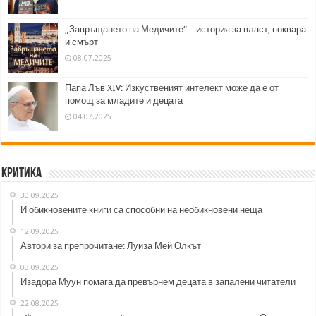
„Завръщането на Медичите“ – история за власт, поквара
и смърт
08.07.2025
Папа Лъв XIV: Изкуственият интелект може да е от
помощ за младите и децата
04.07.2025
Критика
30.09.2025
И обикновените книги са способни на необикновени неща
12.09.2025
Автори за препрочитане: Луиза Мей Олкът
03.09.2025
Изадора Муун помага да превърнем децата в запалени читатели
22.08.2025