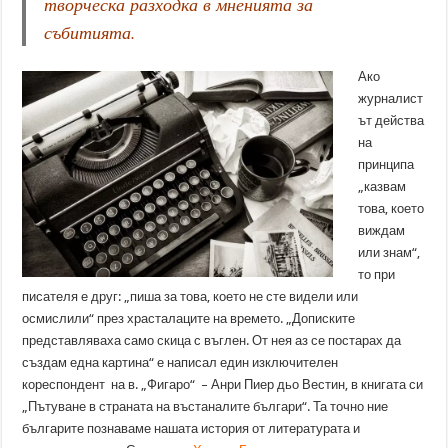
творческа разходка в мненията за
събитията.
Ако
журналист
ът действа
на
принципа
„казвам
това, което
виждам
или знам“,
то при
писателя е друг: „пиша за това, което не сте видели или
осмислили“ през храсталаците на времето. „Дописките
представляваха само скица с въглен. От нея аз се постарах да
създам една картина“ е написал един изключителен
кореспондент на в. „Фигаро“ – Анри Пиер дьо Вестин, в книгата си
„Пътуване в страната на въстаналите българи“. Та точно ние
българите познаваме нашата история от литературата и