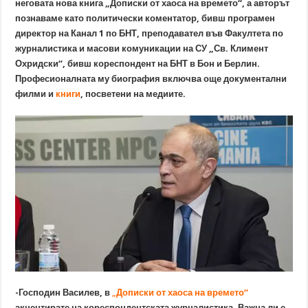
неговата нова книга „Дописки от хаоса на времето“, а авторът
познаваме като политически коментатор, бивш програмен
директор на Канал 1 по БНТ, преподавател във Факултета по
журналистика и масови комуникации на СУ „Св. Климент
Охридски“, бивш кореспондент на БНТ в Бон и Берлин.
Професионалната му биография включва още документални
филми и
книги
, посветени на медиите.
-Господин Василев, в
„
Дописки от хаоса на времето“
акцентирате на кореспондентската журналистика. Важна ли е