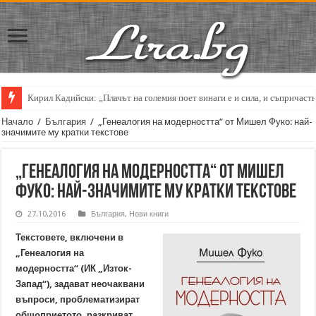
Кирил Кадийски: „Плачът на големия поет винаги е и сила, и съпричаст
Начало
/
България
/
„Генеалогия на модерността“ от Мишел Фуко: най-
значимите му кратки текстове
„Генеалогия на модерността“ от Мишел
Фуко: най-значимите му кратки текстове
27.10.2016
България
,
Нови книги
Текстовете, включени в
„Генеалогия на
модерността“ (ИК „Изток-
Запад“), задават неочаквани
въпроси, проблематизират
общоприетото, разкриват