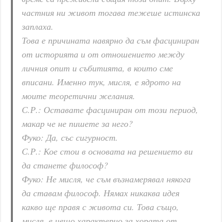
частния ни живот тогава тежеше истинска
заплаха.
Това е причината навярно да съм фасциниран
от историята и от отношението между
личния опит и събитията, в които сме
вписани. Именно тук, мисля, е ядрото на
моите теоретични желания.
С.Р.: Оставате фасциниран от този период,
макар че не пишете за него?
Фуко: Да, със сигурност.
С.Р.: Кое стои в основата на решението ви
да станете философ?
Фуко: Не мисля, че съм възнамерявал някога
да ставам философ. Нямах никаква идея
какво ще правя с живота си. Това също,
мисля, е нещо характерно за хората от