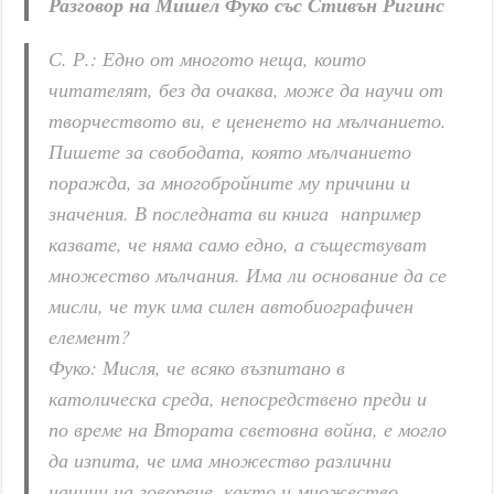
Разговор на Мишел Фуко със Стивън Ригинс
С. Р.: Едно от многото неща, които
читателят, без да очаква, може да научи от
творчеството ви, е цененето на мълчанието.
Пишете за свободата, която мълчанието
поражда, за многобройните му причини и
значения. В последната ви книга например
казвате, че няма само едно, а съществуват
множество мълчания. Има ли основание да се
мисли, че тук има силен автобиографичен
елемент?
Фуко: Мисля, че всяко възпитано в
католическа среда, непосредствено преди и
по време на Втората световна война, е могло
да изпита, че има множество различни
начини на говорене, както и множество