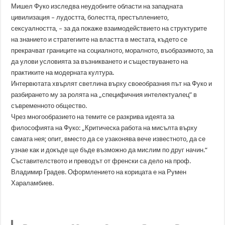
Мишел Фуко изследва неудобните области на западната
цивилизация – лудостта, болестта, престъплението,
сексуалността, – за да покаже взаимодействието на структурите
на знанието и стратегиите на властта в местата, където се
прекрачват границите на социалното, моралното, въобразимото, за
да улови условията за възникването и съществуването на
практиките на модерната култура.
Интервютата хвърлят светлина върху своеобразния път на Фуко и
разбирането му за ролята на „специфичния интелектуалец” в
съвременното общество.
Чрез многообразието на темите се разкрива идеята за
философията на Фуко: „Критическа работа на мисълта върху
самата нея; опит, вместо да се узаконява вече известното, да се
узнае как и докъде ще бъде възможно да мислим по друг начин.“
Съставителството и преводът от френски са дело на проф.
Владимир Градев. Оформлението на корицата е на Румен
Хараламбиев.