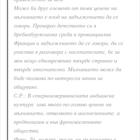
Може би друг елемент от това ценене на
мълчанието е плод на задължението да се
говори. Прекарах детството си в
дребнобуржоазна среда в провинциална
Франция и задължението да се говори, да се
участва в разговора с посетителите, бе за
мен нещо едновременно твърде странно и
твърде отегчително. Мълчанието може да
бъде толкова по-интересен начин за
общуване.
С.Р.: В северноамериканската индианска
култура има много по-голямо ценене на
мълчанието, отколкото в англоезичните, а
предполагам и във френскоезичните
общества.
Фуко: Да, вижте, мисля, че мълчанието е