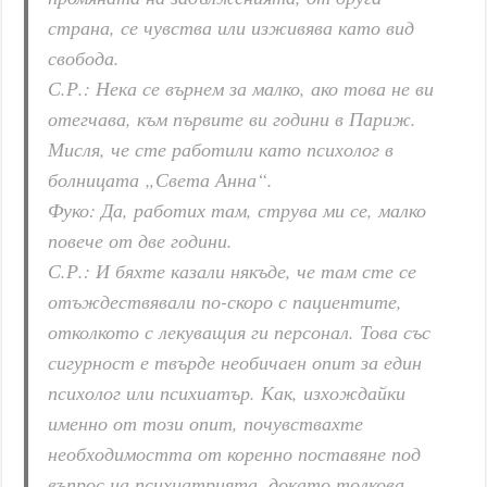
страна, се чувства или изживява като вид
свобода.
С.Р.: Нека се върнем за малко, ако това не ви
отегчава, към първите ви години в Париж.
Мисля, че сте работили като психолог в
болницата „Света Анна“.
Фуко: Да, работих там, струва ми се, малко
повече от две години.
С.Р.: И бяхте казали някъде, че там сте се
отъждествявали по-скоро с пациентите,
отколкото с лекуващия ги персонал. Това със
сигурност е твърде необичаен опит за един
психолог или психиатър. Как, изхождайки
именно от този опит, почувствахте
необходимостта от коренно поставяне под
въпрос на психиатрията, докато толкова