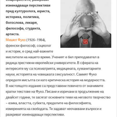
изненадващи перспективи
пред културолога, юриста,
историка, политика,
богослова, лекаря,
философа, студента,
артиста.
Мишел Фуко
(1926–1984),
френски философ, социолог
и историк, е сред най-важните
мислители на нашето време. Ученият е бил преподавател в
редица престижни европейски университети. В сферата на
интересите му са психиатрията, медицината, хуманитарните
науки, историята на човешката сексуалност. Самият Фуко
определя мисълта си като критическа история на модерността.
В настоящото издание са представени повечето от значимите
кратки текстове на Фуко. Писани и изричани в продължение на
двайсет години, те засягат основните теми на неговото творчество
– езика, властта, субекта, пределите на философията,
измеренията на свободата. Те задават неочаквани въпроси и
разкриват изненадващи перспективи.