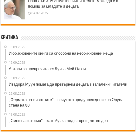
Папа Лъв XIV: Изкуственият интелект може да е от
помощ за младите и децата
04.07.2025
Критика
30.09.2025
И обикновените книги са способни на необикновени неща
12.09.2025
Автори за препрочитане: Луиза Мей Олкът
03.09.2025
Изадора Муун помага да превърнем децата в запалени читатели
22.08.2025
„Фермата на животните“ – нечутото предупреждение на Оруел
стана на 80
19.08.2025
„Смешна история“ – като бучка лед в горещ летен ден