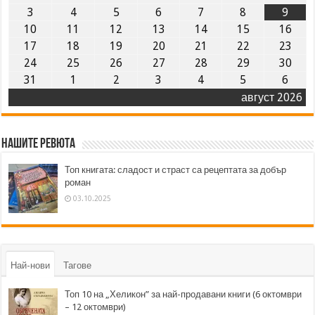
3
4
5
6
7
8
9
10
11
12
13
14
15
16
17
18
19
20
21
22
23
24
25
26
27
28
29
30
31
1
2
3
4
5
6
август 2026
Нашите ревюта
Топ книгата: сладост и страст са рецептата за добър
роман
03.10.2025
Най-нови
Тагове
Топ 10 на „Хеликон” за най-продавани книги (6 октомври
– 12 октомври)