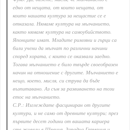
едно от нещата, от които нещата, от
които нашата култура за нещастие се е
отказала. Нямаме култура на мълчанието,
както нямаме култура на самоубийството.
Японците имат. Младите римляни и гърци са
били учени да мълчат по различни начини
според хората, с които се оказвали заедно.
Тогава мълчанието е било твърде своеобразен
начин на отношение с другите. Мълчанието е
нещо, което, мисля, си струва да бъде
възпитавано. Аз съм за развиването на този
етос на мълчанието.
С.Р.: Изглеждате фасциниран от другите
култури, и не само от древните култури; през
първите десет години от вашата кариера
сте живели в Швеция, Западна Германия и