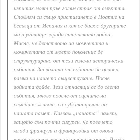
изпитах моят пръв голям страх от смъртта.
Спомням си също пристигането в Поатие на
бегълци от Испания и как се биех с другарите
ми в училище заради етиопската война .
Мисля, че детството на момчетата и
момичетата от моето поколение бе
структурирано от тези големи исторически
събития. Заплахата от войната бе основа,
рамка на нашето съществуване. После
войната дойде. Тези отнасящи се до света
събития, много повече от сцените на
семейния живот, са субстанцията на
нашата памет. Казвам „нашата“ памет,
защото съм почти сигурен, че повечето
млади французи и французойки от онова
време са преживели същия този опит. Върху