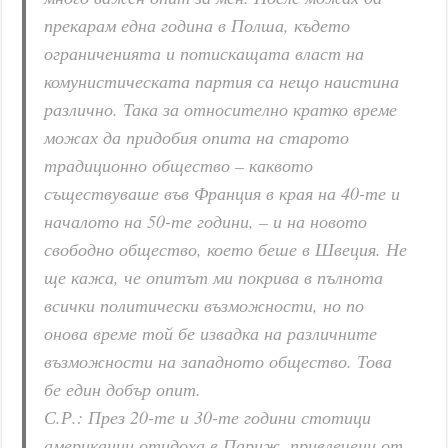
прекарам една година в Полша, където
ограниченията и потискащата власт на
комунистическата партия са нещо наистина
различно. Така за относително кратко време
можах да придобия опита на старото
традиционно общество – каквото
съществуваше във Франция в края на 40-те и
началото на 50-те години, – и на новото
свободно общество, което беше в Швеция. Не
ще кажа, че опитът ми покрива в пълнота
всички политически възможности, но по
онова време той бе извадка на различните
възможности на западното общество. Това
бе един добър опит.
С.Р.: През 20-те и 30-те години стотици
американци отидоха в Париж, привлечени от