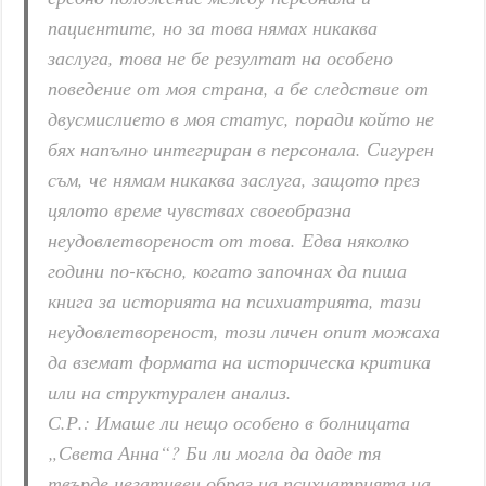
пациентите, но за това нямах никаква
заслуга, това не бе резултат на особено
поведение от моя страна, а бе следствие от
двусмислието в моя статус, поради който не
бях напълно интегриран в персонала. Сигурен
съм, че нямам никаква заслуга, защото през
цялото време чувствах своеобразна
неудовлетвореност от това. Едва няколко
години по-късно, когато започнах да пиша
книга за историята на психиатрията, тази
неудовлетвореност, този личен опит можаха
да вземат формата на историческа критика
или на структурален анализ.
С.Р.: Имаше ли нещо особено в болницата
„Света Анна“? Би ли могла да даде тя
твърде негативен образ на психиатрията на