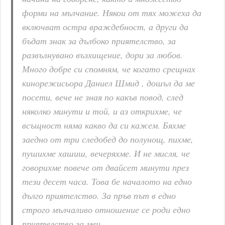
форми на мълчание. Някои от тях можеха да
включват остра враждебност, а други да
бъдат знак за дълбоко приятелство, за
развълнувано възхищение, дори за любов.
Много добре си спомням, че когато срещнах
кинорежисьора Даниел Шмид , дошъл да ме
посети, вече не зная по какъв повод, след
няколко минути и той, и аз открихме, че
всъщност няма какво да си кажем. Бяхме
заедно от три следобед до полунощ, пихме,
пушихме хашиш, вечеряхме. И не мисля, че
говорихме повече от двайсет минути през
тези десет часа. Това бе началото на едно
дълго приятелство. За пръв път в едно
строго мълчаливо отношение се роди едно
приятелство за мен.