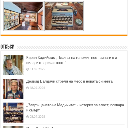
Откъси
Кирил Кадийски: „Плачът на големия поет винаги е и
сила, и съпричастност“
01.09.2025
Дейвид Балдачи стреля на месо в новата си книга
18.07.2025
„Завръщането на Медичите“ – история за власт, поквара
и смърт
08.07.2025