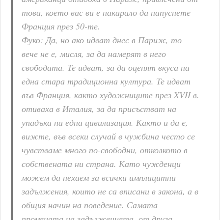
това, което вас ви е накарало да напуснете
Франция през 50-те.
Фуко: Да, но ако идват днес в Париж, то
вече не е, мисля, за да намерят в него
свободата. Те идват, за да оценят вкуса на
една стара традиционна култура. Те идват
във Франция, както художниците през XVII в.
отиваха в Италия, за да присъстват на
упадъка на една цивилизация. Както и да е,
вижте, във всеки случай в чужбина често се
чувстваме много по-свободни, отколкото в
собствената ни страна. Като чужденци
можем да нехаем за всички имплицитни
задължения, които не са вписани в закона, а в
общия начин на поведение. Самата
промяната на задълженията, от друга