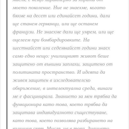
моето поколение. Ние не знаехме, когато
бяхме на десет или единайсет години, дали
ще станем германци, или ще останем
французи. Не знаехме дали ще умрем, или ще
оцелеем при бомбардировките. На
шестнайсет или седемнайсет години знаех
само едно нещо: училищният живот беше
защитено от външни заплахи, защитено от
политиката пространство. И идеята да
живея защитен в изследователско
обкръжение, в интелектуална среда, винаги
ме е фасцинирала. Знанието за мен трябва да
функционира като това, което трябва да
защитава индивидуалното съществуване,
като това, което позволява разбирането на
външния свят. Мисля, че е това. Знанието