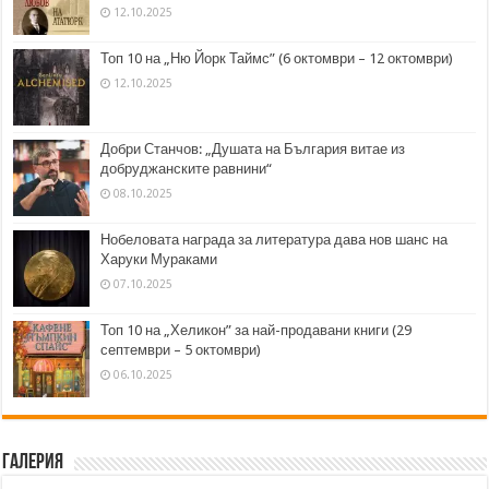
12.10.2025
Топ 10 на „Ню Йорк Таймс” (6 октомври – 12 октомври)
12.10.2025
Добри Станчов: „Душата на България витае из
добруджанските равнини“
08.10.2025
Нобеловата награда за литература дава нов шанс на
Харуки Мураками
07.10.2025
Топ 10 на „Хеликон” за най-продавани книги (29
септември – 5 октомври)
06.10.2025
Галерия