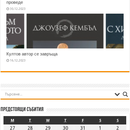
проведе
30.12.2023
Култов автор се завръща
16.12.2023
Предстоящи събития
M
T
W
T
F
S
S
27
28
29
30
31
1
2