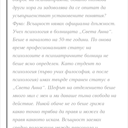
други хора ги задоволява да се опитат да
усъвършенстват установените понятия?
Фуко: Всъщност нямах официална длъжност.
Учех психология в болницата „Света Анна“.
Беше в началото на 50-те години. По онова
време професионалният статус на
психолозите в психиатричните болници не
беше ясно определен. Като студент по
психология (първо учих философия, а после
психология) имах твърде странен статус в
„Света Анна“. Шефът на отделението беше
много мил с мен и ми даваше пълна свобода на
действие. Никой обаче не го беше грижа
какво точно трябва да правя и можех да
правя каквото искам. Всъщност заемах
средно положение между персонала и