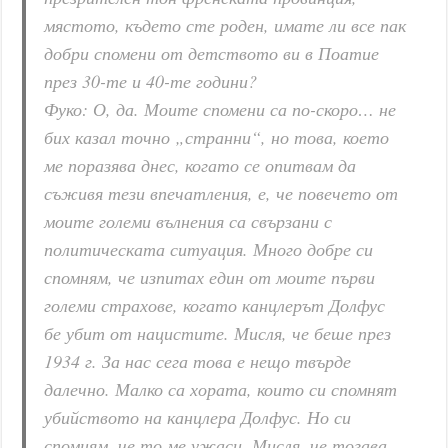
мястото, където сте роден, имате ли все пак
добри спомени от детството ви в Поатие
през 30-те и 40-те години?
Фуко: О, да. Моите спомени са по-скоро… не
бих казал точно „странни“, но това, което
ме поразява днес, когато се опитвам да
съживя тези впечатления, е, че повечето от
моите големи вълнения са свързани с
политическата ситуация. Много добре си
спомням, че изпитах един от моите първи
големи страхове, когато канцлерът Долфус
бе убит от нацистите. Мисля, че беше през
1934 г. За нас сега това е нещо твърде
далечно. Малко са хората, които си спомнят
убийството на канцлера Долфус. Но си
спомням, че то ме ужаси. Мисля, че тогава