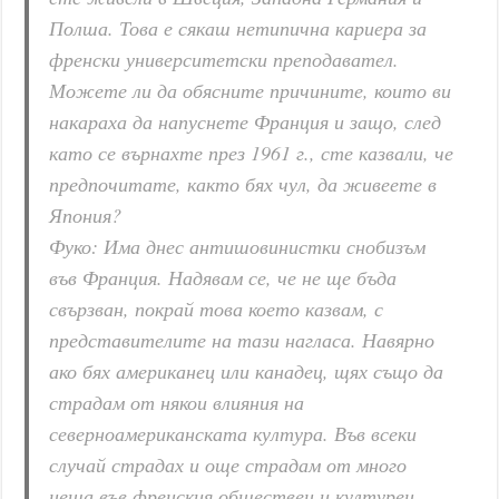
Полша. Това е сякаш нетипична кариера за
френски университетски преподавател.
Можете ли да обясните причините, които ви
накараха да напуснете Франция и защо, след
като се върнахте през 1961 г., сте казвали, че
предпочитате, както бях чул, да живеете в
Япония?
Фуко: Има днес антишовинистки снобизъм
във Франция. Надявам се, че не ще бъда
свързван, покрай това което казвам, с
представителите на тази нагласа. Навярно
ако бях американец или канадец, щях също да
страдам от някои влияния на
северноамериканската култура. Във всеки
случай страдах и още страдам от много
неща във френския обществен и културен