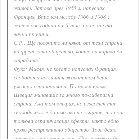
живот. Затова през 1955 г. напуснах
Франция. Впрочем между 1966 и 1968 г.
живях две години и в Тунис, но по чисто
лични причини.
С.Р.: Ще посочите ли някои от тези страни
на френското общество, които ви караха да
страдате?
Фуко: Мисля, че когато напуснах Франция,
свободата на личния живот там беше
ужасно ограничавана. По онова време
Швеция минаваше за много по-либерална
страна. Ала там открих, че известен тип
свобода може да има ако не същите, то поне
толкова ограничаващи ефекти, както едно
пряко рестриктивно общество. Това беше
много важен опит за мен. После можах да