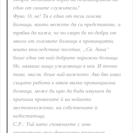
един от своите служители?
Фуко: О, не! Тя е една от тези големи
болници, които можете да си представите, и
трябва да кажа, че по-скоро бе по-добра от
много от големите болници в провинцията,
които впоследствие посетих. „Св. Анна“
беше една от най-добрите парижки болници.
Не, нямаше нищо ужасяващо в нея. И точно
това, мисля, беше най-важното. Ако бях имал
същата работа в някоя малка провинциална
болница, може би щях да бъда изкушен да
припиша провалите ѝ на нейното
местоположение, на собствените ѝ
недостатъци.
С.Р.: Тъй като споменахте с леко
презрителен тон френската провинция,