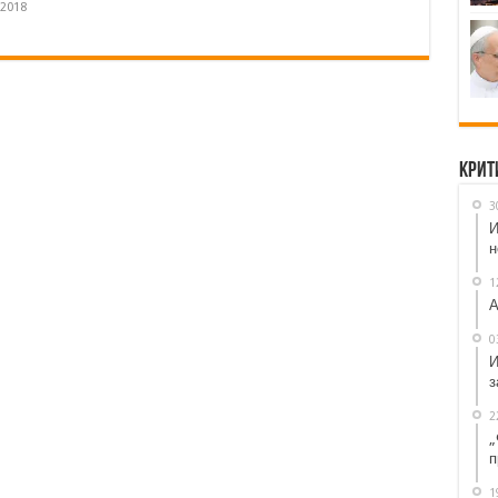
.2018
Крит
3
И
н
1
А
0
И
з
2
„
п
1