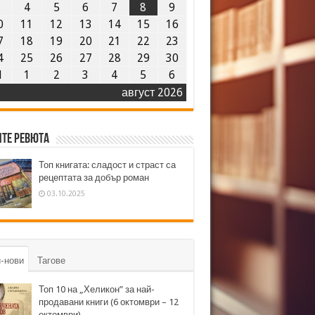
3
4
5
6
7
8
9
0
11
12
13
14
15
16
7
18
19
20
21
22
23
4
25
26
27
28
29
30
1
1
2
3
4
5
6
август 2026
те ревюта
Топ книгата: сладост и страст са
рецептата за добър роман
03.10.2025
-нови
Тагове
Топ 10 на „Хеликон” за най-
продавани книги (6 октомври – 12
октомври)