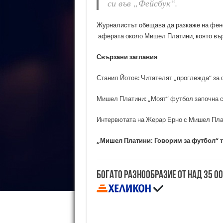
си във „Фейсбук“.
Журналистът обещава да разкаже на фено
аферата около Мишел Платини, която вър
Свързани заглавия
Станил Йотов: Читателят „проглежда“ за
Мишел Платини: „Моят” футбол започна с
Интервютата на Жерар Ерно с Мишел Пла
„Мишел Платини: Говорим за футбол“
Богато разнообразие от над 35 0