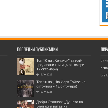
Последни публикации
Лир
Топ 10 на „Хеликон” за най-
За н
продавани книги (6 октомври –
Конт
12 октомври)
12.10.2025
Lira.
Топ 10 на „Ню Йорк Таймс” (6
октомври – 12 октомври)
12.10.2025
Добри Станчов: „Душата на
България витае из