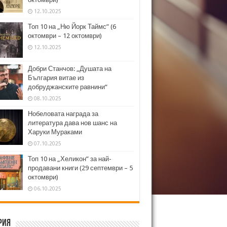
12.10.2025
Топ 10 на „Ню Йорк Таймс” (6
октомври – 12 октомври)
12.10.2025
Добри Станчов: „Душата на
България витае из
добруджанските равнини“
08.10.2025
Нобеловата награда за
литература дава нов шанс на
Харуки Мураками
07.10.2025
Топ 10 на „Хеликон” за най-
продавани книги (29 септември – 5
октомври)
06.10.2025
рия