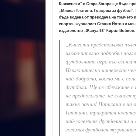
Княжевски“ в Стара Загора ще бъде пре
„Мишел Платини: Говорим за футбол“
.
бъде водена от преводача на томчето 
спортен журналист Станил Йотов и ме
издателство „Жануа 98“ Кирил Войнов.
„Книгата представлява пъле
изключително подробен погле
футболната игра във всичкит
Изключително интересно че
най-доброто, което ми е попа
футбола. Ще се сблъскате с 
не предполагате, че съществу
такъв начин! Написана е на 
Платини, трикратен носител
най-големите футболисти и ф
големия футболен журналист