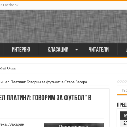
ъв Facebook
Интервю
Класации
Читатели
 Мей Олкът
ишел Платини: Говорим за футбол“ в Стара Загора
л Платини: Говорим за футбол“ в
Пред
2
тека „Захарий