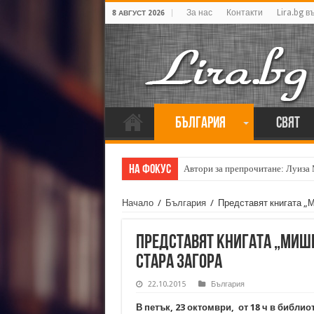
За нас
Контакти
Lira.bg в
8 АВГУСТ 2026
България
Свят
На фокус
Автори за препрочитане: Луиза
Начало
/
България
/
Представят книгата „М
Представят книгата „Мише
Стара Загора
22.10.2015
България
В петък, 23 октомври, от 18 ч в библио