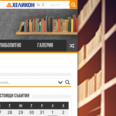
Любопитно
Галерия
стоящи събития
M
T
W
T
F
S
S
7
28
29
30
31
1
2