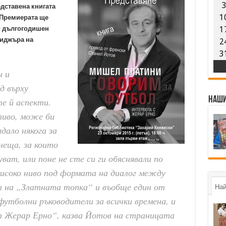
дставена книгата
1
 Премиерата ще
и дългогодишен
1
ниджъра на
2
3
н и
д върху
Наши
е й аспекти.
тиво, може би
дало някога за
неща, за които
ват, или поне не сте си ги обяснявали по
високо ниво под формата на диалог между
 на „Златната топка“ и въобще един от
Най
утболни ръководители за всички времена, и
 Жерар Ерно“, казва Йотов на страницата