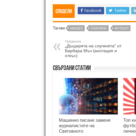
Facebook
Twitter
Сподели
Тагове
МИШЕЛ
ПЛАТИНИ
ФУТБОЛ
Предишна
„Дъщерята на слугинята“ от
Барбара Мъч (анотация и
откъс)
Свързани статии
Машинно писане заменя
Топ к
журналистите на
футбо
Световното
лично