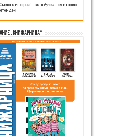
Смешна история“ – като бучка лед в горещ
етен ден
ание „Книжарница“