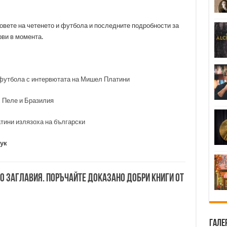
вете на четенето и футбола и последните подробности за
ви в момента.
 футбола с интервютата на Мишел Платини
 Пеле и Бразилия
тини излязоха на български
тук
00 заглавия. Поръчайте доказано добри книги от
Гале