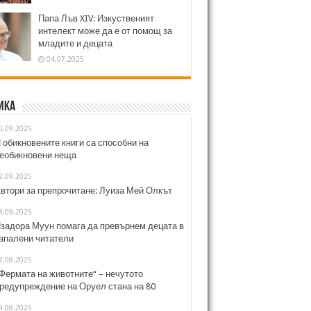
Папа Лъв XIV: Изкуственият
интелект може да е от помощ за
младите и децата
04.07.2025
ика
0.09.2025
 обикновените книги са способни на
еобикновени неща
2.09.2025
втори за препрочитане: Луиза Мей Олкът
3.09.2025
задора Муун помага да превърнем децата в
апалени читатели
2.08.2025
Фермата на животните“ – нечутото
редупреждение на Оруел стана на 80
9.08.2025