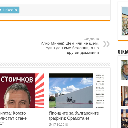
LinkedIn
Следваща
Илко Минев: Щем или не щем,
един ден сме бежанци, а на
Откъ
другия домакини
нигата: Когато
Японците за българските
листът стане
графити: Срамота е!
ст
17.10.2018