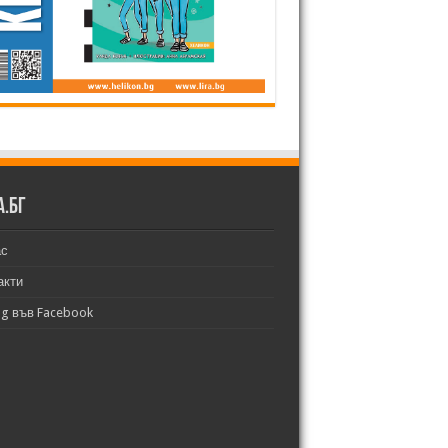
а.бг
ас
акти
bg във Facebook