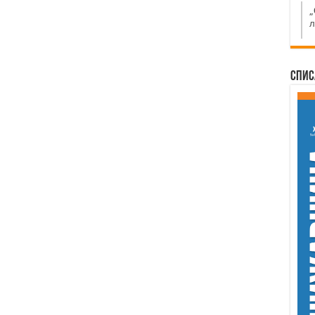
„
л
Спис