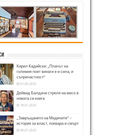
си
Кирил Кадийски: „Плачът на
големия поет винаги е и сила, и
съпричастност“
01.09.2025
Дейвид Балдачи стреля на месо в
новата си книга
18.07.2025
„Завръщането на Медичите“ –
история за власт, поквара и смърт
08.07.2025