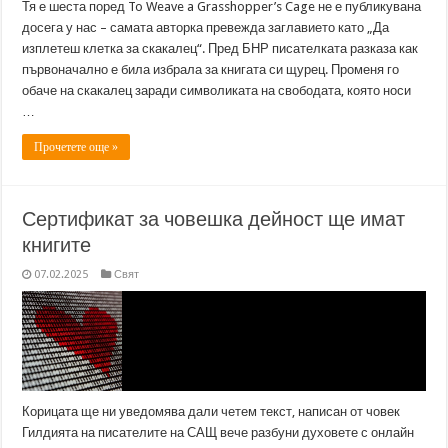
Тя е шеста поред To Weave a Grasshopper’s Cage не е публикувана
досега у нас – самата авторка превежда заглавието като „Да
изплетеш клетка за скакалец“. Пред БНР писателката разказа как
първоначално е била избрала за книгата си щурец. Променя го
обаче на скакалец заради символиката на свободата, която носи
…
Прочетете още »
Сертификат за човешка дейност ще имат
книгите
07.02.2025
Свят
Корицата ще ни уведомява дали четем текст, написан от човек
Гилдията на писателите на САЩ вече разбуни духовете с онлайн