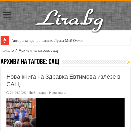
Автори за препрочитане: Луиза Мей Олкът
Кирил Кадийски: „Плачът на големия поет винаги е и сила, и съпричаст
Начало
/
Архиви на тагове: сащ
Архиви на тагове:
сащ
Нова книга на Здравка Евтимова излезе в
САЩ
21.04.2025
България
,
Нови книги