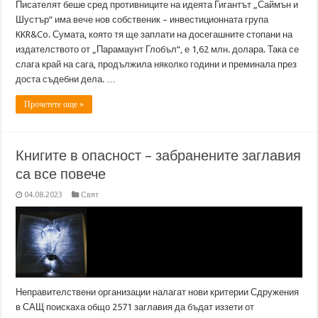
Писателят беше сред противниците на идеята Гигантът „Саймън и
Шустър“ има вече нов собственик – инвестиционната група
KKR&Co. Сумата, която тя ще заплати на досегашните стопани на
издателството от „Парамаунт Глобъл“, е 1,62 млн. долара. Така се
слага край на сага, продължила няколко години и преминала през
доста съдебни дела. …
Прочетете още »
Книгите в опасност – забранените заглавия
са все повече
04.08.2023
Свят
Неправителствени организации налагат нови критерии Сдружения
в САЩ поискаха общо 2571 заглавия да бъдат иззети от