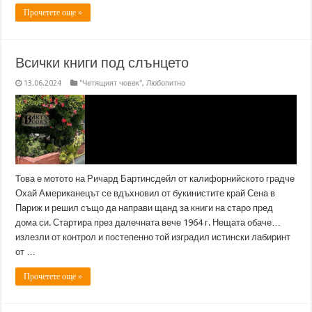
Прочетете още »
Всички книги под слънцето
13.06.2024
"Четящият човек"
,
Любопитно
Това е мотото на Ричард Бартинсдейл от калифорнийското градче
Охай Американецът се вдъхновил от букинистите край Сена в
Париж и решил също да направи щанд за книги на старо пред
дома си. Стартира през далечната вече 1964 г. Нещата обаче…
излезли от контрол и постепенно той изградил истински лабиринт
от …
Прочетете още »