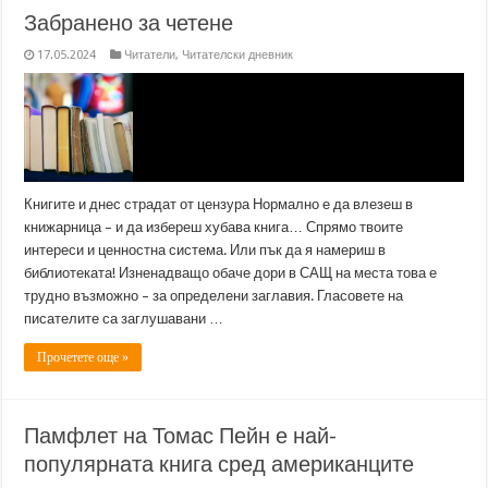
Забранено за четене
17.05.2024
Читатели
,
Читателски дневник
Книгите и днес страдат от цензура Нормално е да влезеш в
книжарница – и да избереш хубава книга… Спрямо твоите
интереси и ценностна система. Или пък да я намериш в
библиотеката! Изненадващо обаче дори в САЩ на места това е
трудно възможно – за определени заглавия. Гласовете на
писателите са заглушавани …
Прочетете още »
Памфлет на Томас Пейн е най-
популярната книга сред американците