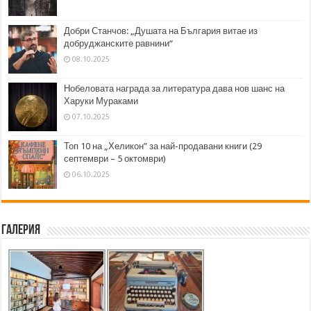
Добри Станчов: „Душата на България витае из
добруджанските равнини“
08.10.2025
Нобеловата награда за литература дава нов шанс на
Харуки Мураками
07.10.2025
Топ 10 на „Хеликон” за най-продавани книги (29
септември – 5 октомври)
06.10.2025
Галерия