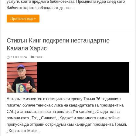
услуги, които предлага библиотеката. Промяната идва след като
библиотекарите наблюдават дълго …
Прочетете още »
Стивън Кинг подкрепи нестандартно
Камала Харис
23.08.2024
Свят
Авторът е известен с позицията си срещу Тръмп 76-годишният
писател облече тениска с лика на кандидатката за президент на
САЩ и станалата известна реплика I’m speaking. Създател на
романи като „То“, „Сияние“, „Куджо“ и още много книги, той не
пропуска да отправи остри думи към кандидат президента Тръмп.
„Хората от Make …