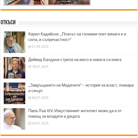
Откъси
Кирил Кадийски: „Плачът на големия поет винаги е и
сила, и съпричастност“
01.09.2025
Дейвид Балдачи стреля на месо в новата си книга
18.07.2025
„Завръщането на Медичите“ – история за власт, поквара
и смърт
08.07.2025
Папа Лъв XIV: Изкуственият интелект може да е от
помощ за младите и децата
04.07.2025