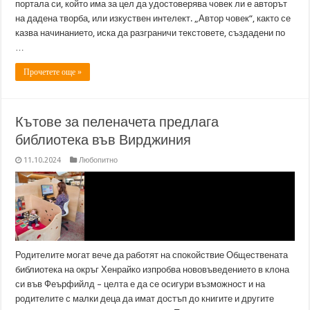
портала си, който има за цел да удостоверява човек ли е авторът
на дадена творба, или изкуствен интелект. „Автор човек“, както се
казва начинанието, иска да разграничи текстовете, създадени по
…
Прочетете още »
Кътове за пеленачета предлага
библиотека във Вирджиния
11.10.2024
Любопитно
Родителите могат вече да работят на спокойствие Обществената
библиотека на окръг Хенрайко изпробва нововъведението в клона
си във Феърфийлд – целта е да се осигури възможност и на
родителите с малки деца да имат достъп до книгите и другите