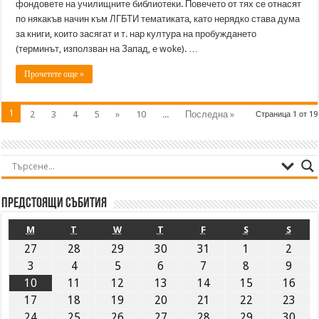
фондовете на училищните библиотеки. Повечето от тях се отнасят
по някакъв начин към ЛГБТИ тематиката, като нерядко става дума
за книги, които засягат и т. нар култура на пробуждането
(терминът, използван на Запад, е woke). …
Прочетете още »
1
2
3
4
5
»
10
...
Последна »
Страница 1 от 19
Предстоящи събития
M
T
W
T
F
S
S
27
28
29
30
31
1
2
3
4
5
6
7
8
9
10
11
12
13
14
15
16
17
18
19
20
21
22
23
24
25
26
27
28
29
30