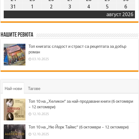
31
1
2
3
4
5
6
август 2026
Нашите ревюта
Топ книгата: сладост и страст са рецептата за добър
роман
03.10.2025
Най-нови
Тагове
Топ 10 на „Хеликон” за най-продавани книги (6 октомври
– 12 октомври)
12.10.2025
Топ 10 на „Ню Йорк Таймс” (6 октомври – 12 октомври)
12.10.2025