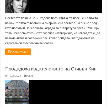
Поетесата почина на 80 Родена през 1943-а, тя носеше и етикета
на най-голяма съвременна американска поетеса. Особено след
като получи и Нобеловата награда за литература през 2020 г. При
това Нобеловият комитет посочва категорично, че наградата е „за
незаменимия ѝ поетичен глас, който придава благодарение на
строгата си красота универсален …
Прочетете още »
Продадоха издателството на Стивън Кинг
10.08.2023
Свят