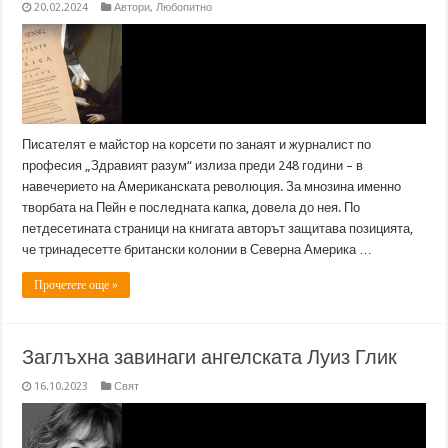
20.02.2024
Автори
,
Любопитно
Писателят е майстор на корсети по занаят и журналист по
професия „Здравият разум“ излиза преди 248 години – в
навечерието на Американската революция. За мнозина именно
творбата на Пейн е последната капка, довела до нея. По
петдесетината страници на книгата авторът защитава позицията,
че тринадесетте британски колонии в Северна Америка …
Прочетете още »
Заглъхна завинаги ангелската Луиз Глик
16.10.2023
Свят