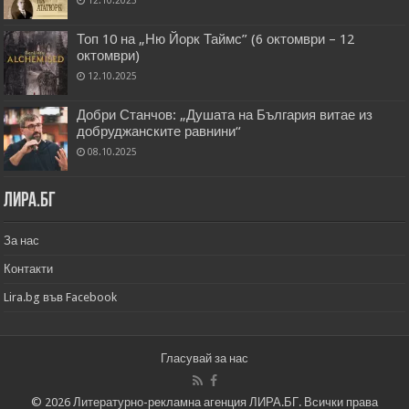
12.10.2025
Топ 10 на „Ню Йорк Таймс” (6 октомври – 12
октомври)
12.10.2025
Добри Станчов: „Душата на България витае из
добруджанските равнини“
08.10.2025
Лира.бг
За нас
Контакти
Lira.bg във Facebook
Гласувай за нас
© 2026 Литературно-рекламна агенция ЛИРА.БГ. Всички права