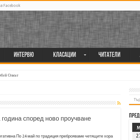
ъв Facebook
Интервю
Класации
Читатели
 Мей Олкът
Пред
а година според ново проучване
2
егативна По 24 май по традиция преброяваме четящите хора