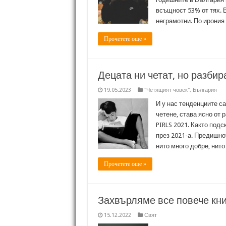
всъщност 53% от тях. 
неграмотни. По ирония
Прочетете още »
Децата ни четат, но разбир
19.05.2023
"Четящият човек"
,
България
И у нас тенденциите с
четене, става ясно от
PIRLS 2021. Както под
през 2021-а. Предишнот
нито много добре, нит
Прочетете още »
Захвърляме все повече кни
15.12.2022
Свят