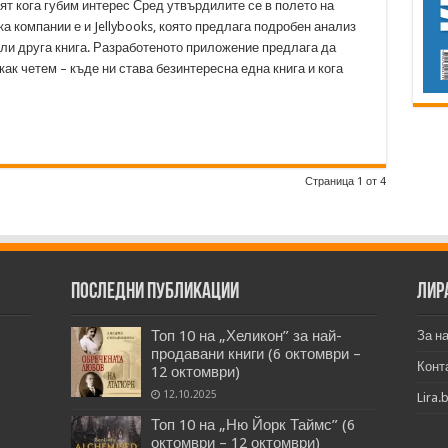
т кога губим интерес Сред утвърдилите се в полето на
а компании е и Jellybooks, която предлага подробен анализ
или друга книга. Разработеното приложение предлага да
как четем – къде ни става безинтересна една книга и кога
Страница 1 от 4
Последни публикации
Лир
Топ 10 на „Хеликон” за най-
За н
продавани книги (6 октомври –
Конт
12 октомври)
12.10.2025
Lira.
Топ 10 на „Ню Йорк Таймс” (6
октомври – 12 октомври)