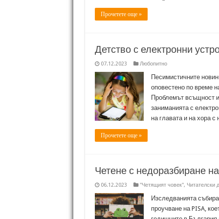
Прочетете още »
Детство с електронни устр
07.12.2023
Любопитно
Песимистичните новин
оповестено по време н
Проблемът всъщност и
заниманията с електро
на главата и на хора с
Прочетете още »
Четене с недоразбиране на
06.12.2023
"Четящият човек"
,
Читателски 
Изследванията събира
проучване на PISA, кое
годишните в България 