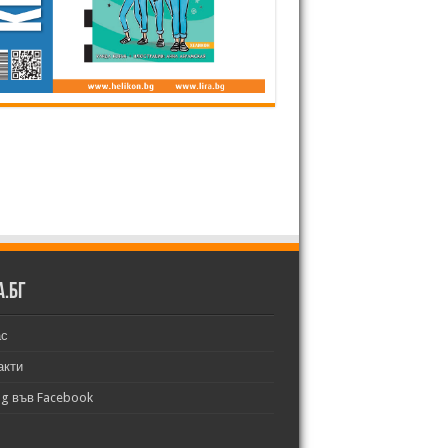
а.бг
ас
акти
bg във Facebook