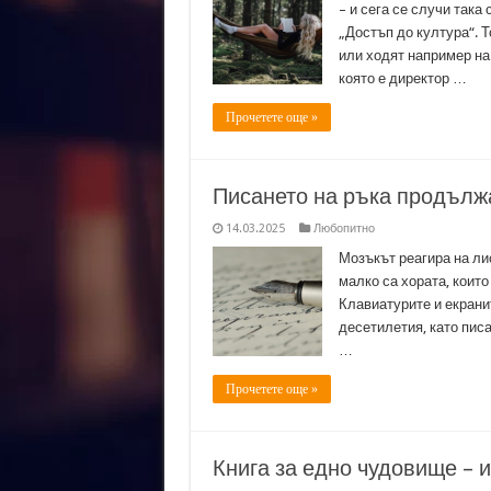
– и сега се случи так
„Достъп до култура“. Т
или ходят например на
която е директор …
Прочетете още »
Писането на ръка продълж
14.03.2025
Любопитно
Мозъкът реагира на ли
малко са хората, които
Клавиатурите и екрани
десетилетия, като пис
…
Прочетете още »
Книга за едно чудовище – 