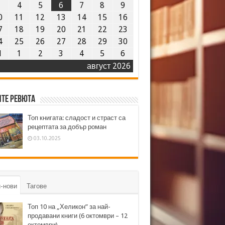
3
4
5
6
7
8
9
0
11
12
13
14
15
16
7
18
19
20
21
22
23
4
25
26
27
28
29
30
1
1
2
3
4
5
6
август 2026
те ревюта
Топ книгата: сладост и страст са
рецептата за добър роман
03.10.2025
-нови
Тагове
Топ 10 на „Хеликон” за най-
продавани книги (6 октомври – 12
октомври)