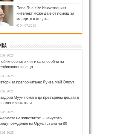
Папа Лъв XIV: Изкуственият
интелект може да е от помощ за
младите и децата
04.07.2025
ика
0.09.2025
 обикновените книги са способни на
еобикновени неща
2.09.2025
втори за препрочитане: Луиза Мей Олкът
3.09.2025
задора Муун помага да превърнем децата в
апалени читатели
2.08.2025
Фермата на животните“ – нечутото
редупреждение на Оруел стана на 80
9.08.2025