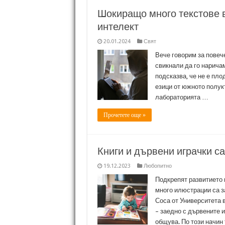
Шокиращо много текстове в
интелект
20.01.2024
Свят
Вече говорим за повеч
свикнали да го наричам
подсказва, че не е пло
езици от южното полук
лабораторията …
Прочетете още »
Книги и дървени играчки с
19.12.2023
Любопитно
Подкрепят развитието и
много илюстрации са з
Соса от Университета 
– заедно с дървените и
общува. По този начин