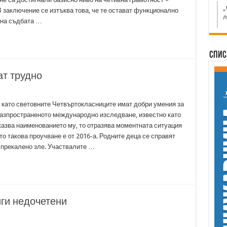
„
В заключение се изтъква това, че те остават функционално
л
 на съдбата …
Спис
ат трудно
а като световните Четвъртокласниците имат добри умения за
 разпространеното международно изследване, известно като
сказва наименованието му, то отразява моментната ситуация
о такова проучване е от 2016-а. Родните деца се справят
о прекалено зле. Участвалите …
ги недочетени