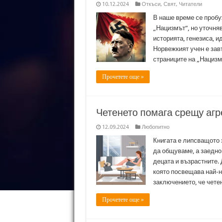
10.12.2024
Откъси
,
Свят
,
Читатели
В наше време се пробу
„Нацизмът“, но уточняв
историята, генезиса, и
Норвежкият учен е зав
страниците на „Нациз
Прочетете още »
Четенето помага срещу агр
12.09.2024
Любопитно
Книгата е липсващото 
да общуваме, а заедно
децата и възрастните.
която посвещава най-но
заключението, че чете
Прочетете още »