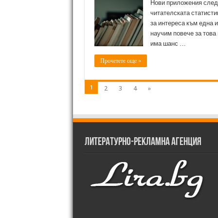
Нови приложения следя
читателската статистик
за интереса към една 
научим повече за това 
има шанс …
Прочетете още »
1
2
3
4
»
Литературно-рекламна агенция