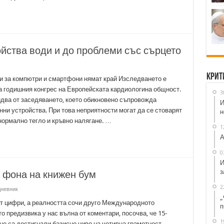
ойства води и до проблеми със сърцето
Крит
и за компютри и смартфони нямат край Изследването е
а годишния конгрес на Европейската кардиологина общност.
3
два от заседяването, което обикновено съпровожда
И
нни устройства. При това неприятности могат да се стоварят
н
 нормално тегло и кръвно налягане. …
1
А
0
И
з
 фона на книжен бум
2
дневник
„
т цифри, а реалността сочи друго Международното
п
то предизвика у нас вълна от коментари, посочва, че 15-
1
не са достигнали базисно ниво на четивна грамотност –