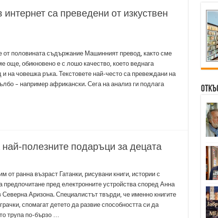
 интернет са преведени от изкуствен
е от половината съдържание Машинният превод, както сме
е още, обикновено е с лошо качество, което веднага
д и на човешка ръка. Текстовете най-често са превеждани на
ълбо – например африкански. Сега на анализ ги подлага
Откъ
а най-полезните подаръци за децата
м от ранна възраст Гатанки, рисувани книги, истории с
а предпочитане пред електронните устройства според Анна
в Северна Аризона. Специалистът твърди, че именно книгите
грачки, спомагат детето да развие способността си да
 то трупа по-бързо …