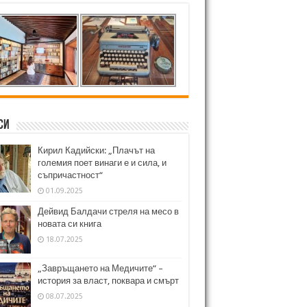
си
Кирил Кадийски: „Плачът на
големия поет винаги е и сила, и
съпричастност“
01.09.2025
Дейвид Балдачи стреля на месо в
новата си книга
18.07.2025
„Завръщането на Медичите“ –
история за власт, поквара и смърт
08.07.2025