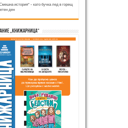
Смешна история“ – като бучка лед в горещ
етен ден
ание „Книжарница“