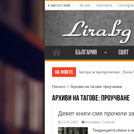
За нас
Контакти
Lira.bg в
6 АВГУСТ 2026
България
Свят
На фокус
Автори за препрочитане: Луиза
Начало
/
Архиви на тагове: проучване
Архиви на тагове:
проучване
Девет книги сме прочели з
23.05.2025
България
,
Събития
Тенденцията обаче е н