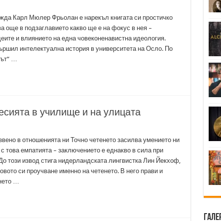
жда Карл Мюлер Фрьолан е нарекъл книгата си простичко
а още в подзаглавието какво ще е на фокус в нея –
деите и влиянието на една човеконенавистна идеология.
ършил интелектуална история в университета на Осло. По
мът“ …
есията в училище и на улицата
звено в отношенията ни Точно четенето засилва умението ни
 с това емпатията – заключението е еднакво в сила при
 До този извод стига нидерландската лингвистка Лин Йекхоф,
вото си проучване именно на четенето. В него прави и
нето …
Гале