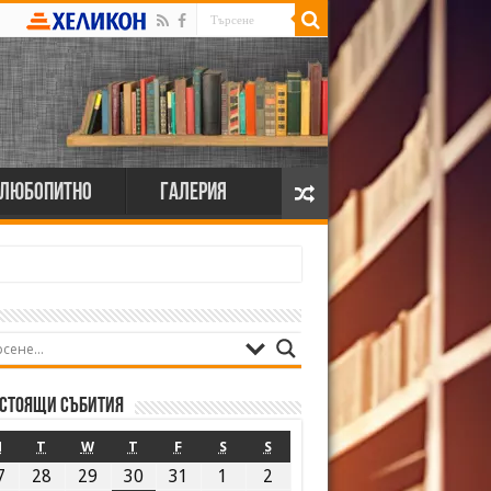
Любопитно
Галерия
стоящи събития
M
T
W
T
F
S
S
7
28
29
30
31
1
2