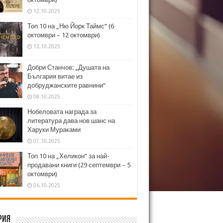
12.10.2025
Топ 10 на „Ню Йорк Таймс” (6
октомври – 12 октомври)
12.10.2025
Добри Станчов: „Душата на
България витае из
добруджанските равнини“
08.10.2025
Нобеловата награда за
литература дава нов шанс на
Харуки Мураками
07.10.2025
Топ 10 на „Хеликон” за най-
продавани книги (29 септември – 5
октомври)
06.10.2025
рия