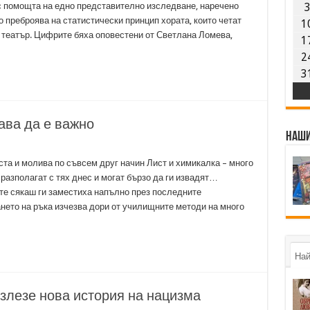
а с помощта на едно представително изследване, наречено
о преброява на статистически принцип хората, които четат
1
 театър. Цифрите бяха оповестени от Светлана Ломева,
1
2
3
ава да е важно
Наши
ста и молива по съвсем друг начин Лист и химикалка – много
 разполагат с тях днес и могат бързо да ги извадят…
те сякаш ги заместиха напълно през последните
ането на ръка изчезва дори от училищните методи на много
Най
излезе нова история на нацизма