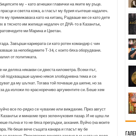
ицепсите му – като агнешки главички на яките му ръце.
прасци и светла кожа, а гласът му бурия кънтеше надалеч.
те му примижаваха като на китаец. Радваше ми се като дете
тях в тясното им жилище недалеч от ДНА-то в Казанлък,
ратовчедите ми Марина и Цветан.
гада. Завърши кариерата си като ротен командир с чин
азваше за непобедимите Т-34, с които бяха оборудвани.
палил от политиката.
е ни деляха някакви си двеста километра. Всеки път,
 той подхващаше шумно някоя злободневна тема и се
уват да му шъткат. Тогава той почваше да шепне, но за
за да изложи по-красноречиво аргументите си. Беше хем
вуйчо все по-рядко се чувахме или виждахме. През август
в Казанлък и минахме през зеленчуковия пазар. И не щеш ли
еше пълна и то не бяха прегръдки, ахкания. Вуйчо (на моите
ара. Не беше вече същата канара и гласът му бе
Гале
но се палеше. Прекарахме вечерта заедно в къщата на леля