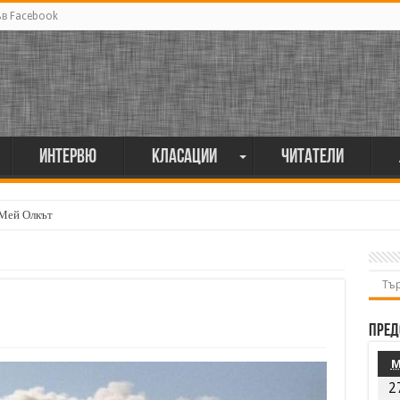
ъв Facebook
Интервю
Класации
Читатели
 Мей Олкът
Пред
2