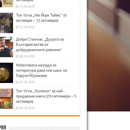
12.10.2025
Топ 10 на „Ню Йорк Таймс” (6
октомври – 12 октомври)
12.10.2025
Добри Станчов: „Душата на
България витае из
добруджанските равнини“
08.10.2025
Нобеловата награда за
литература дава нов шанс на
Харуки Мураками
07.10.2025
Топ 10 на „Хеликон” за най-
продавани книги (29 септември – 5
октомври)
06.10.2025
рия