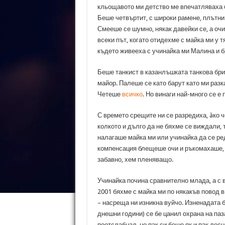
кльощавото ми детство ме впечатляваха б
Беше четвъртит, с широки рамене, плътни 
Смееше се шумно, някак давейки се, а очи
всеки път, когато отидехме с майка ми у 
където живееха с учинайка ми Малина и б
Беше танкист в казанлъшката танкова бри
майор. Палеше се като барут като ми разк
Четеше
всичко
. Но винаги най-много се е 
С времето срещите ни се разредиха, àко ч
колкото и дълго да не бяхме се виждали,
налагаше майка ми или учинайка да се ред
компенсация блещеше очи и ръкомахаше, 
забавно, хем пленяващо.
Учинайка почина сравнително млада, а с 
2001 бяхме с майка ми по някакъв повод 
– насреща ни изникна вуйчо. Изненадата б
днешни години) се бе цанил охрана на паз
поотслабнал, но пак си беше як и пак лес