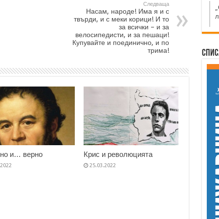
Следваща
„
Насам, народе! Има я и с
л
твърди, и с меки корици! И то
за всички – и за
велосипедисти, и за пешаци!
Купувайте и поединично, и по
трима!
Спис
но и… верно
Крис и революцията
.2022
25.03.2022