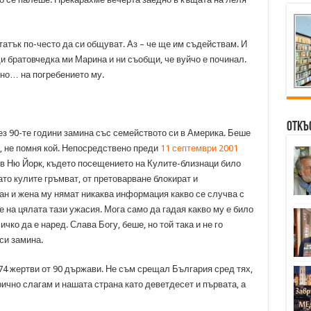
атък по-често да си общуват. Аз – че ще им съдействам. И
и братовчедка ми Марина и ни съобщи, че вуйчо е починал.
но… на погребението му.
Откъ
ез 90-те години замина със семейството си в Америка. Беше
и, не помня кой. Непосредствено преди
11 септември 2001
 в Ню Йорк, където посещението на Кулите-близнаци било
то кулите гръмват, от претоварване блокират и
н и жена му нямат никаква информация какво се случва с
е на цялата тази ужасия. Мога само да гадая какво му е било
чко да е наред. Слава Богу, беше, но той така и не го
си замина.
974 жертви от 90 държави. Не съм срещал България сред тях,
ично слагам и нашата страна като деветдесет и първата, а