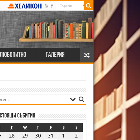
Любопитно
Галерия
стоящи събития
M
T
W
T
F
S
S
7
28
29
30
31
1
2