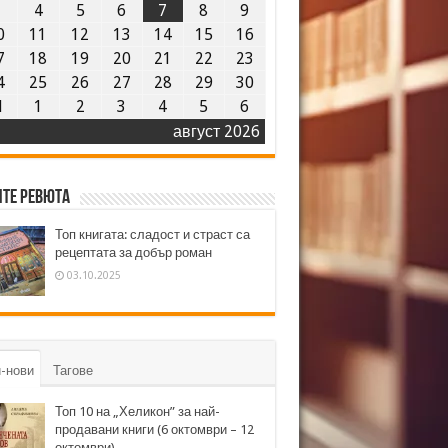
3
4
5
6
7
8
9
0
11
12
13
14
15
16
7
18
19
20
21
22
23
4
25
26
27
28
29
30
1
1
2
3
4
5
6
август 2026
те ревюта
Топ книгата: сладост и страст са
рецептата за добър роман
03.10.2025
-нови
Тагове
Топ 10 на „Хеликон” за най-
продавани книги (6 октомври – 12
октомври)