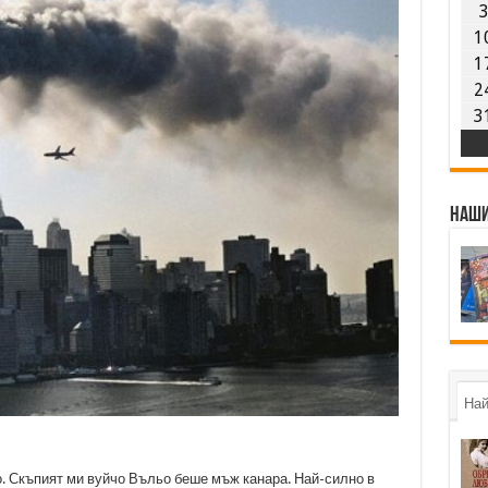
1
1
2
3
Наши
Най
о. Скъпият ми вуйчо Въльо беше мъж канара. Най-силно в