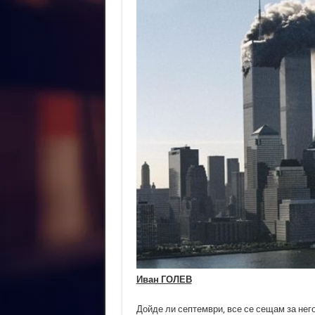
Иван ГОЛЕВ
Дойде ли септември, все се сещам за нег