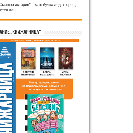
Смешна история“ – като бучка лед в горещ
етен ден
ание „Книжарница“