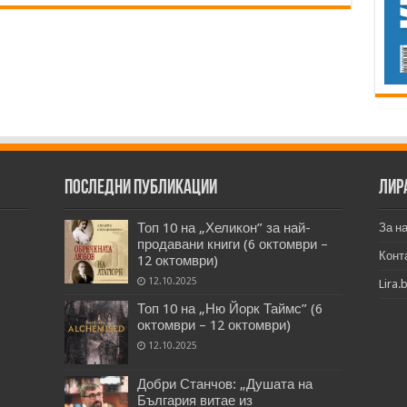
Последни публикации
Лир
Топ 10 на „Хеликон” за най-
За н
продавани книги (6 октомври –
Конт
12 октомври)
12.10.2025
Lira.
Топ 10 на „Ню Йорк Таймс” (6
октомври – 12 октомври)
12.10.2025
Добри Станчов: „Душата на
България витае из