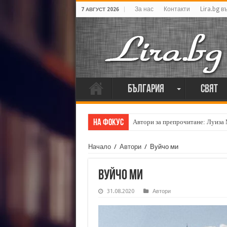
За нас
Контакти
Lira.bg в
7 АВГУСТ 2026
България
Свят
На фокус
Автори за препрочитане: Луиза
Начало
/
Автори
/
Вуйчо ми
Вуйчо ми
31.08.2020
Автори