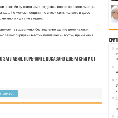
ули някак бе рухнала и моята детска вяра в непоклатимостта
канара. Не можем поединично в този свят, колкото и да се
сме много и да сме заедно.
риемам твърде лично, без значение дали е дело на ония
око законспирирани местни политически мутри, ще им кажа
Крит
3
И
00 заглавия. Поръчайте доказано добри книги от
н
1
А
0
И
з
LinkedIn
2
„
п
1