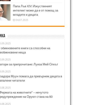
Папа Лъв XIV: Изкуственият
интелект може да е от помощ за
младите и децата
04.07.2025
ика
0.09.2025
 обикновените книги са способни на
еобикновени неща
2.09.2025
втори за препрочитане: Луиза Мей Олкът
3.09.2025
задора Муун помага да превърнем децата в
апалени читатели
2.08.2025
Фермата на животните“ – нечутото
редупреждение на Оруел стана на 80
9.08.2025