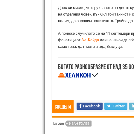
Днес си мисля, че с рухването на двете к
на отделния човек, пък бил той танкист и 
палим, да оправим политиката. Трябва да 
А понеже случилото се на 11 септември п
фанатици от
Ал-Кайда
или на някои дълб
само това: да гниете в ада, боклуци!
Богато разнообразие от над 35 0
Facebook
Twitter
Сподели
Тагове
ИВАН ГОЛЕВ