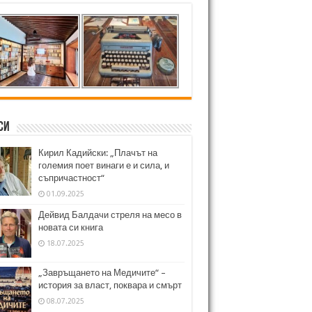
си
Кирил Кадийски: „Плачът на
големия поет винаги е и сила, и
съпричастност“
01.09.2025
Дейвид Балдачи стреля на месо в
новата си книга
18.07.2025
„Завръщането на Медичите“ –
история за власт, поквара и смърт
08.07.2025