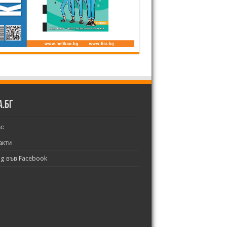
а.бг
ас
акти
bg във Facebook