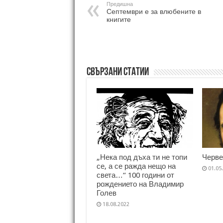
Предишна
Септември е за влюбените в
книгите
Свързани статии
„Нека под дъха ти не топи
Черве
се, а се ражда нещо на
01.05
света…“ 100 години от
рождението на Владимир
Голев
18.08.2022