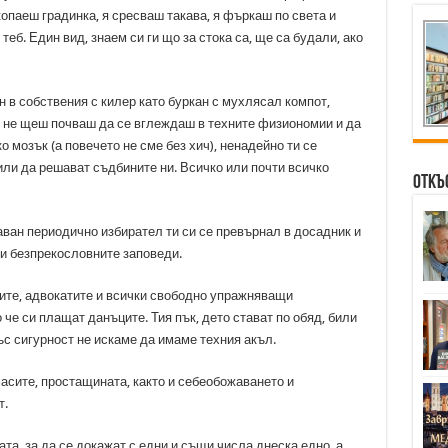
 копаеш градинка, я сресваш такава, я фъркаш по света и
еб. Един вид, знаем си ги що за стока са, ще са будали, ако
ен в собствения с килер като буркан с мухлясал компот,
ш не щеш почваш да се вглеждаш в техните физиономии и да
 мозък (а повечето не сме без хич), ненадейно ти се
ли да решават съдбините ни. Всичко или почти всичко
Откъ
аван периодично избирател ти си се превърнал в досадник и
ли безпрекословните заповеди.
ите, адвокатите и всички свободно упражняващи
че си плащат данъците. Тия пък, дето стават по обяд, били
със сигурност не искаме да имаме техния акъл.
асите, простащината, както и себеобожаването и
т.
та, за да се докажат с едни и същи числа днеска едно, а