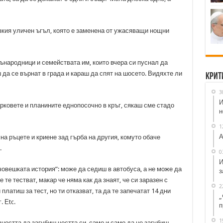
зкия уличен ъгъл, която е заменена от ужасяващи нощни
ънародници и семействата им, които вчера си пуснал да
 да се върнат в града и караш да спят на шосето. Видяхте ли
Крит
3
И
рковете и планините еднопосочно в кръг, сякаш сме стадо
н
1
А
на ръцете и криене зад гърба на другия, комуто обаче
.
0
И
овешката история”: може да седиш в автобуса, а не може да
з
е те тестват, макар че няма как да знаят, че си заразен с
2
платиш за тест, но ти отказват, та да те запечатат 14 дни
„
 Еtc.
п
1
ността да загубиш честта си, само и само да не загубиш