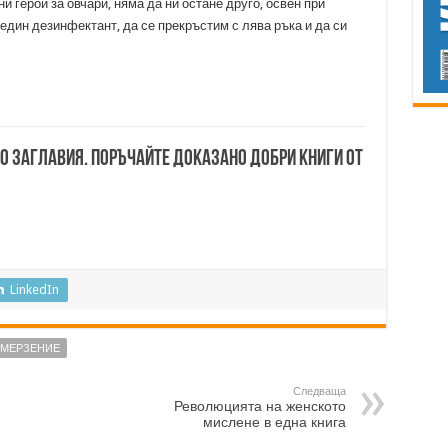
и герои за овчари, няма да ни остане друго, освен при
един дезинфектант, да се прекръстим с лява ръка и да си
00 заглавия. Поръчайте доказано добри книги от
LinkedIn
ОМЕРЗЕНИЕ
Следваща
Революцията на женското
мислене в една книга