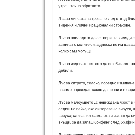
утре – точно обратното.
Лъсва липсата на трезв поглед отвъд бли
видения и лични ирационални страхове.
Лъсва насладата да се гавриш с хиляди с
заминат с колите си, а днеска не им даваш
колко съм могъщ!
Лъсва издевателството да се обикалят па
дебили.
Лъсва хитрото, селско, поредно измиване 
насаме нареждаш какво да прави и говори
Лъсва малоумието „с невиждана ярост в ч
седиш на пейка; ако си заразен с вируса, н
вируса; слизаш от самолета и искаш да си 
вкъщи, за да зяпаш брифинг след брифинг.
Лъсват сервилността, малодушието, готов