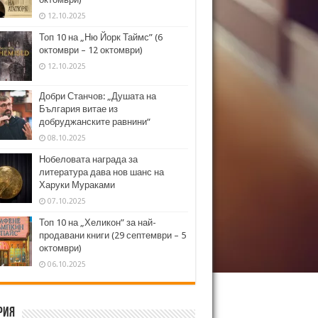
12.10.2025
Топ 10 на „Ню Йорк Таймс” (6
октомври – 12 октомври)
12.10.2025
Добри Станчов: „Душата на
България витае из
добруджанските равнини“
08.10.2025
Нобеловата награда за
литература дава нов шанс на
Харуки Мураками
07.10.2025
Топ 10 на „Хеликон” за най-
продавани книги (29 септември – 5
октомври)
06.10.2025
рия