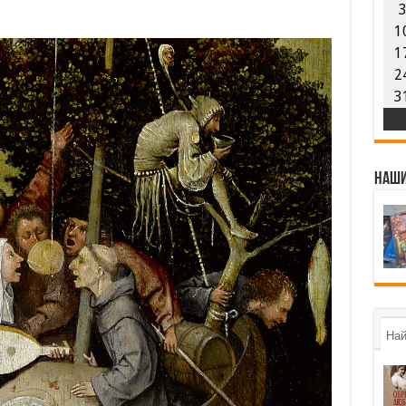
1
1
2
3
Наши
Най