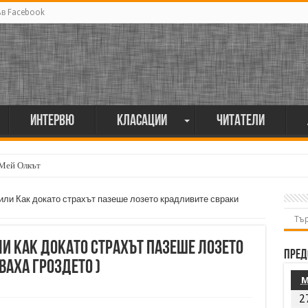
ъв Facebook
Интервю
Класации
Читатели
 Мей Олкът
мия поет винаги е и сила, и съпричастност“
 или Как докато страхът пазеше лозето крадливите свраки
или Как докато страхът пазеше лозето
Пред
аха гроздето )
2