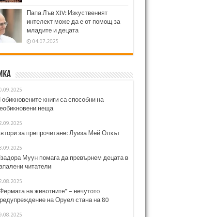
Папа Лъв XIV: Изкуственият
интелект може да е от помощ за
младите и децата
04.07.2025
ика
0.09.2025
 обикновените книги са способни на
еобикновени неща
2.09.2025
втори за препрочитане: Луиза Мей Олкът
3.09.2025
задора Муун помага да превърнем децата в
апалени читатели
2.08.2025
Фермата на животните“ – нечутото
редупреждение на Оруел стана на 80
9.08.2025