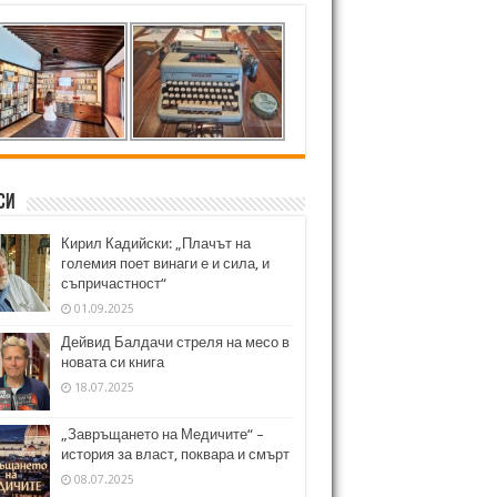
си
Кирил Кадийски: „Плачът на
големия поет винаги е и сила, и
съпричастност“
01.09.2025
Дейвид Балдачи стреля на месо в
новата си книга
18.07.2025
„Завръщането на Медичите“ –
история за власт, поквара и смърт
08.07.2025