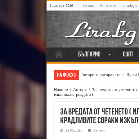
За нас
Контакти
Lira.bg в
6 АВГУСТ 2026
България
Свят
На фокус
Автори за препрочитане: Луиза
Кирил Кадийски: „Плачът на голе
Начало
/
Автори
/
За вредата от четенето (
изкълваха гроздето )
За вредата от четенето ( 
крадливите свраки изкълв
29.05.2020
Автори