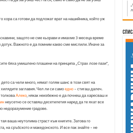
„
л
го хора са готови да подложат врат на нашийника, който уж
Спис
скавини, защото не сме кьорави и имахме 3 месеца време
м дотук. Важното е да помним какво сме мислили. Иначе за
асите бяха умишлено плашени на принципа „Страх лозе пази”,
 дето са чели много, нямат голям шанс в този свят на
 хилядите заглавия. Чел ли си само
едно
– стигаш далеч.
ш толкова
Алеко
, някак неизбежно е да почнеш да харесваш и
ин
неусетно се оставяш десетилетия наред да те яхат все
по недоразумение градове.
 тая ваша неутолима страст към книгите. Затова го
а, на сръбското и македонското. И все пак знайте – не