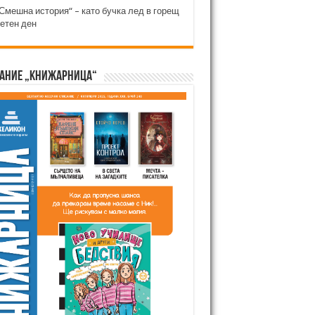
Смешна история“ – като бучка лед в горещ
етен ден
ание „Книжарница“