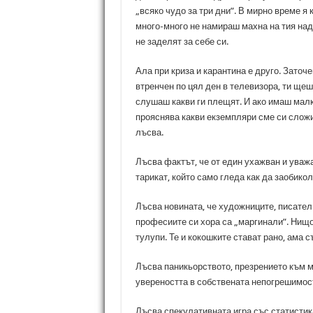
„всяко чудо за три дни”. В мирно време я
много-много не намираш махна на тия над т
не заделят за себе си.
Ала при криза и карантина е друго. Заточ
втренчен по цял ден в телевизора, ти ще
слушаш какви ги плещят. И ако имаш малко
прояснява какви екземпляри сме си сложи
лъсва.
Лъсва фактът, че от един ухажван и уваж
тарикат, който само гледа как да заобико
Лъсва новината, че художниците, писател
професиите си хора са „маргинали”. Нищо 
тулупи. Те и кокошките стават рано, ама 
Лъсва паникьорството, презрението към м
увереността в собствената непогрешимос
Лъсва спекулативната игра със статистика