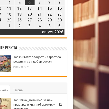
3
4
5
6
7
8
9
0
11
12
13
14
15
16
7
18
19
20
21
22
23
4
25
26
27
28
29
30
1
1
2
3
4
5
6
август 2026
те ревюта
Топ книгата: сладост и страст са
рецептата за добър роман
03.10.2025
-нови
Тагове
Топ 10 на „Хеликон” за най-
продавани книги (6 октомври – 12
октомври)