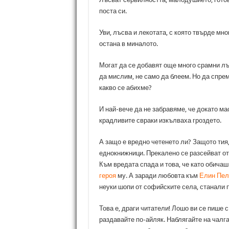
поста си.
Уви, лъсва и лекотата, с която твърде мно
остана в миналото.
Могат да се добавят още много срамни лъ
да мислим, не само да блеем. Но да спре
какво се абихме?
И най-вече да не забравяме, че докато м
крадливите свраки изкълваха гроздето.
А защо е вредно четенето ли? Защото тия,
еднокнижници. Прекалено се разсейват от
Към вредата спада и това, че като обича
героя
му. А заради любовта към
Елин Пел
неуки шопи от софийските села, станали 
Това е, драги читатели! Лошо ви се пише с
раздавайте по-айляк. Наблягайте на чалгат