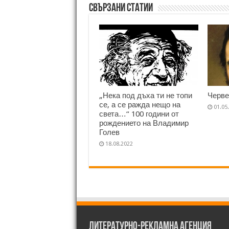
Свързани статии
„Нека под дъха ти не топи
Черве
се, а се ражда нещо на
01.05
света…“ 100 години от
рождението на Владимир
Голев
18.08.2022
Литературно-рекламна агенция