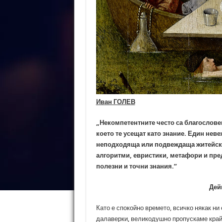
Иван ГОЛЕВ
„Некомпетентните често са благослове
което те усещат като знание. Един неве
неподходяща или подвеждаща житейска 
алгоритми, евристики, метафори и пред
полезни и точни знания.”
Дей
Като е спокойно времето, всичко някак ни
далаверки, великодушно пропускаме край 