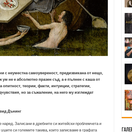
ни с неуместна самоувереност, предизвикана от нещо,
ж ум не е абсолютно празен съд, а е пълнен с каша от
опитност, теории, факти, интуиции, стратегии,
чувствия, но за съжаление, на него му изглеждат
вид Дънинг
 е наред. Залисани в дребните си житейски проблемчета и
Гале
ушите си големите такива, които записваме в графата