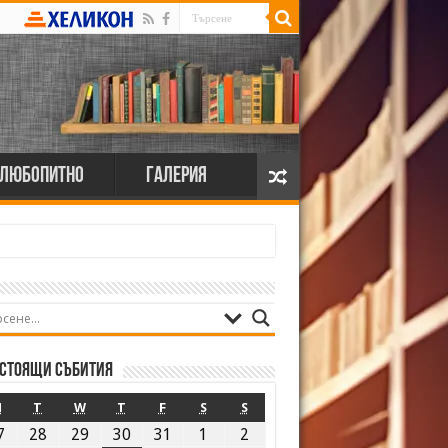
Любопитно
Галерия
стоящи събития
M
T
W
T
F
S
S
7
28
29
30
31
1
2