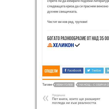
спрете ли да избирате подобни литературн
следващата криза да си праснем венозно 
духнем свещичката.
Честит ви нов ред, трупове!
Богато разнообразие от над 35 0
Facebook
Twitter
Сподели
Тагове
ИВАН ГОЛЕВ
НА НОЩ – С ОБИЧ И 
Предишна
Пет книги, които ще разширят
погледа ни към реалността