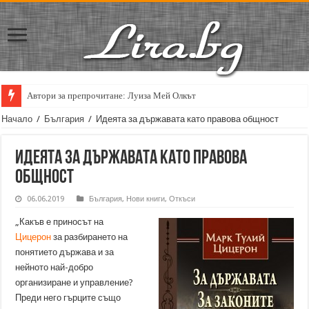
Автори за препрочитане: Луиза Мей Олкът
Кирил Кадийски: „Плачът на големия поет винаги е и сила, и съпричаст
Начало
/
България
/
Идеята за държавата като правова общност
Идеята за държавата като правова
общност
06.06.2019
България
,
Нови книги
,
Откъси
„Какъв е приносът на
Цицерон
за разбирането на
понятието държава и за
нейното най-добро
организиране и управление?
Преди него гърците също