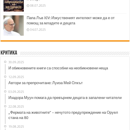
08.07.2025
Папа Лъв XIV: Изкуственият интелект може да е от
помощ за младите и децата
04.07.2025
Критика
30.09.2025
И обикновените книги са способни на необикновени неща
12.09.2025
Автори за препрочитане: Луиза Мей Олкът
03.09.2025
Изадора Муун помага да превърнем децата в запалени читатели
22.08.2025
„Фермата на животните“ – нечутото предупреждение на Оруел
стана на 80
19.08.2025