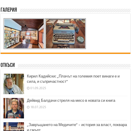
Галерия
Откъси
Кирил Кадийски: „Плачът на големия поет винаги е и
сила, и съпричастност“
01.09.2025
Дейвид Балдачи стреля на месо в новата си книга
18.07.2025
„Завръщането на Медичите“ – история за власт, поквара
и смърт