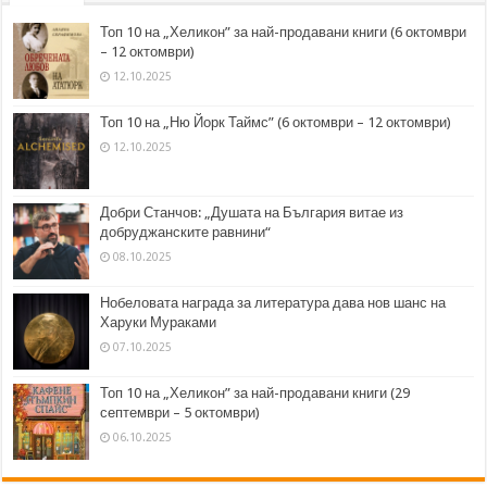
Топ 10 на „Хеликон” за най-продавани книги (6 октомври
– 12 октомври)
12.10.2025
Топ 10 на „Ню Йорк Таймс” (6 октомври – 12 октомври)
12.10.2025
Добри Станчов: „Душата на България витае из
добруджанските равнини“
08.10.2025
Нобеловата награда за литература дава нов шанс на
Харуки Мураками
07.10.2025
Топ 10 на „Хеликон” за най-продавани книги (29
септември – 5 октомври)
06.10.2025