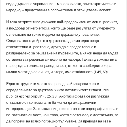
вида държавно управление – монархическо, аристократическо и
народно, – представени в положителен и отрицателен аспект.
И така от трите типа държави най-предпочитан от мен е царският,
а по-добър от него е този, който ще бъде резултат от умереното
съчетаване на трите модела на държавно управление.
Следователно добре е в държавата да има едно нещо
отличително и царствено, друго да е предоставено и
разпределено за решаване на първенците, а някои неща да бъдат
оставени за преценката и волята на народа. Такава държава има
първо, една голяма справедливост, от която свободните хора
мъчно могат да се лишат, и второ, има стабилност. (I 45, 69)
Едно от трудните места за превод на български език е
определението за държава, чийто латински текст гласи „res
publica est res populi“ (I 25, 39). Ако тази фраза се разглежда
откъснато от контекста, тя би могла да има различни
интерпретации. За съжаление, текстът на този параграф липсва в
по-голямата си част, но и това, което е останало, е достатъчно, за
да попречи на всяко погрешно тълкуване. За превода на res е