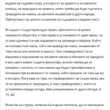
водене на съдебен спор), а въпросът за правото и за законите
изобщо, за природата на правото, която трябва да бъде търсена в
природата на човека, за законите на римския и други народи.
Лайтмотивът на цялото съчинение се съдържа в следния текст:
Всъщност съществува едно право, чрез което е свързано
човешкото общество, и това право е установено от един закон, т.е.
от разсъдливостта при издаването на заповеди и забрани. Който
не познава този закон, той е несправедлив човек, независимо от
това писан или неписан е законът. Ако справедливостта се
изразява в подчинение на писаните закони и обичаите на народите
и ако, както казват същите философи, всичко трябва да се
измерва с ползата, то тези закони ще бъдат пренебрегвани и
погазвани при възможност от човека, който прецени, че това ще му
е изгодно. Получава се така, че справедливост не съществува, ако
тя не произтича от природата, а тази справедливост, която се
установява поради изгода, бива унищожавана от друга изгода. (I
15, 42)
Може би си струва, любезни български читатели, да се запознаете