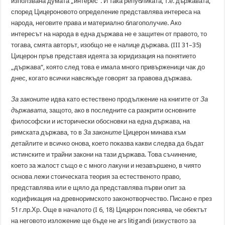
използвана думата „интерес“. И така републиката, т.е. държавата,
според Цицероновото определение представлява интереса на
народа, неговите права и материално благополучие. Ако
интересът на народа в една държава не е защитен от правото, то
тогава, смята авторът, изобщо не е налице държава. (III 31–35)
Цицерон пръв представя идеята за юридизация на понятието
„държава“, която след това е имала много привърженици чак до
днес, когато всички навсякъде говорят за правова държава.
За законите
идва като естествено продължение на книгите от
За
държавата
, защото, ако в последните са разкрити основните
философски и исторически обосновки на една държава, на
римската държава, то в
За законите
Цицерон минава към
детайлите и всичко онова, което показва какви следва да бъдат
истинските и трайни закони на тази държава. Това съчинение,
което за жалост също е с много лакуни и незавършено, в чиято
основа лежи стоическата теория за естественото право,
представлява или е щяло да представлява първи опит за
кодификация на древноримското законотворчество. Писано е през
51 г.пр.Хр. Още в началото (I 6, 18) Цицерон пояснява, че обектът
на неговото изложение ще бъде не ars litigandi (изкуството за