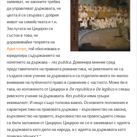
заявяват, че законите трябва
да управляват държавата, че
целта ѝ се свързва с добрия
живот на семействата и т.н.
Заслугата на Цицерон се
състои в това, че
доразвивайки теорията на
Аристотел
, той обосновава и
юридизира съдържанието на
понятието за държава –
res publica
. Доминира мнение сред
представителите на правната романистика, че римляните не са
създали свое учение за държавата и са отделили много по-малко
внимание на публичното право в сравнение с частното. Може би е
така, но изложеното от Цицерон в
De republica
и
De legibus
е сякаш
римското учение за държавата.
Res publica
няма гръцки
еквивалент. И нещо също толкова важно. Основните положения и
характеристики на правовата държава – върховенство на закона,
върховенство на правотo, върховенство на правосъдието сякаш
са били заложени от Цицерон: Цицерон не се е занимавал с идеята
за държавата като дело на народа, а с идеята за държавата като
правова общност.“