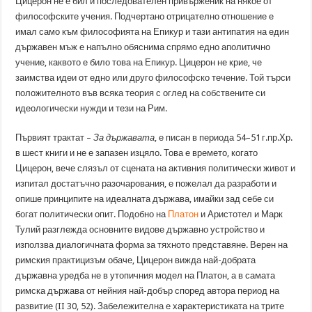
Цицерон не е бил и последователен привърженик на някое от
философските учения. Подчертано отрицателно отношение е
имал само към философията на Епикур и тази антипатия на един
държавен мъж е напълно обяснима спрямо едно аполитично
учение, каквото е било това на Епикур. Цицерон не крие, че
заимства идеи от едно или друго философско течение. Той търси
положителното във всяка теория с оглед на собствените си
идеологически нужди и тези на Рим.
Първият трактат –
За
държавата
, е писан в периода 54–51 г.пр.Хр.
в шест книги и не е запазен изцяло. Това е времето, когато
Цицерон, вече слязъл от сцената на активния политически живот и
изпитал достатъчно разочарования, е пожелал да разработи и
опише принципите на идеалната държава, имайки зад себе си
богат политически опит. Подобно на
Платон
и Аристотел и Марк
Тулий разглежда основните видове държавно устройство и
използва диалогичната форма за тяхното представяне. Верен на
римския практицизъм обаче, Цицерон вижда най-добрата
държавна уредба не в утопичния модел на Платон, а в самата
римска държава от нейния най-добър според автора период на
развитие (II 30, 52). Забележителна е характеристиката на трите