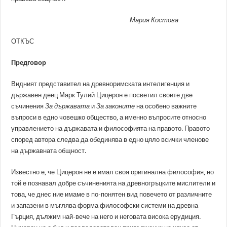
Мария Костова
ОТКЪС
Предговор
Видният представител на древноримската интелигенция и
държавен деец Марк Тулий Цицерон е посветил своите две
съчинения
За държавата
и
За законите
на особено важните
въпроси в едно човешко общество, а именно въпросите относно
управлението на държавата и философията на правото. Правото
според автора следва да обединява в едно цяло всички членове
на държавната общност.
Известно е, че Цицерон не е имал своя оригинална философия, но
той е познавал добре съчиненията на древногръцките мислители и
това, че днес ние имаме в по-понятен вид повечето от различните
и запазени в мъглява форма философски системи на древна
Гърция, дължим най-вече на него и неговата висока ерудиция.