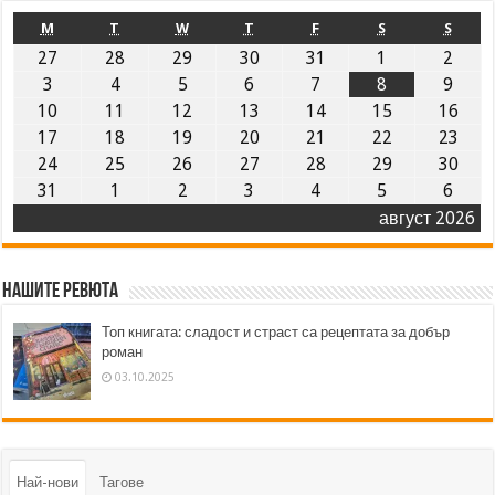
M
T
W
T
F
S
S
27
28
29
30
31
1
2
3
4
5
6
7
8
9
10
11
12
13
14
15
16
17
18
19
20
21
22
23
24
25
26
27
28
29
30
31
1
2
3
4
5
6
август 2026
Нашите ревюта
Топ книгата: сладост и страст са рецептата за добър
роман
03.10.2025
Най-нови
Тагове