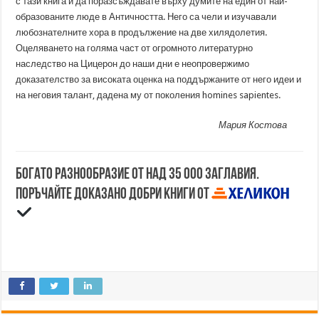
с тази книга и да поразсъждавате върху думите на един от най-
образованите люде в Античността. Него са чели и изучавали
любознателните хора в продължение на две хилядолетия.
Оцеляването на голяма част от огромното литературно
наследство на Цицерон до наши дни е неопровержимо
доказателство за високата оценка на поддържаните от него идеи и
на неговия талант, дадена му от поколения homines sapientes.
Мария Костова
Богато разнообразие от над 35 000 заглавия.
Поръчайте доказано добри книги от