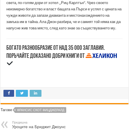
света, по-голям дори от хотел „Риц-Карлтън“. Чрез своето
неизмерно богатство и власт бащата на Пърси е успял с цената на
чужди животи да запази диаманта и местонахождението на
замъка им в тайна. Ала Джон разбира, че и самият той няма как да
напусне жив това място, след като знае за съществуването му.
Богато разнообразие от над 35 000 заглавия.
Поръчайте доказано добри книги от
Тагове
ФРАНСИС СКОТ ФИЦДЖЕРАЛД
Предишна
Уроците на Бриджит Джоунс