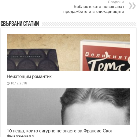
Следваща
Библиотеките повишават
продажбите и в книжарниците
Свързани статии
Неизтощим романтик
10.12.2018
10 неща, които сигурно не знаетe за Франсис Скот
Фицджералд