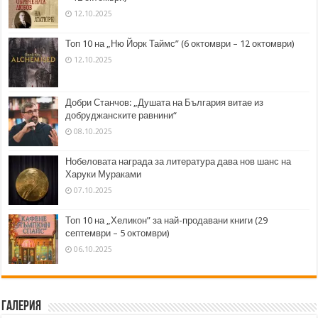
12.10.2025
Топ 10 на „Ню Йорк Таймс” (6 октомври – 12 октомври)
12.10.2025
Добри Станчов: „Душата на България витае из
добруджанските равнини“
08.10.2025
Нобеловата награда за литература дава нов шанс на
Харуки Мураками
07.10.2025
Топ 10 на „Хеликон” за най-продавани книги (29
септември – 5 октомври)
06.10.2025
Галерия