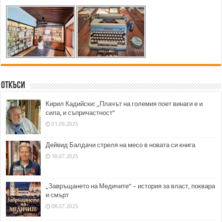
Откъси
Кирил Кадийски: „Плачът на големия поет винаги е и
сила, и съпричастност“
01.09.2025
Дейвид Балдачи стреля на месо в новата си книга
18.07.2025
„Завръщането на Медичите“ – история за власт, поквара
и смърт
08.07.2025