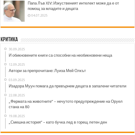
Папа Лъв XIV: Изкуственият интелект може да е от
помощ за младите и децата
04.07.2025
Критика
30.09.2025
И обикновените книги са способни на необикновени неща
12.09.2025
Автори за препрочитане: Луиза Мей Олкът
03.09.2025
Изадора Муун помага да превърнем децата в запалени читатели
22.08.2025
„Фермата на животните“ – нечутото предупреждение на Оруел
стана на 80
19.08.2025
„Смешна история“ – като бучка лед в горещ летен ден