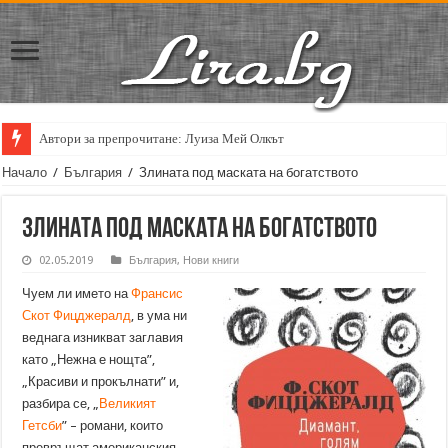
Автори за препрочитане: Луиза Мей Олкът
Начало
/
България
/
Злината под маската на богатството
Злината под маската на богатството
02.05.2019
България
,
Нови книги
Чуем ли името на
Франсис
Скот Фицджералд
, в ума ни
веднага изникват заглавия
като „Нежна е нощта”,
„Красиви и прокълнати” и,
разбира се, „
Великият
Гетсби
” – романи, които
превръщат американския