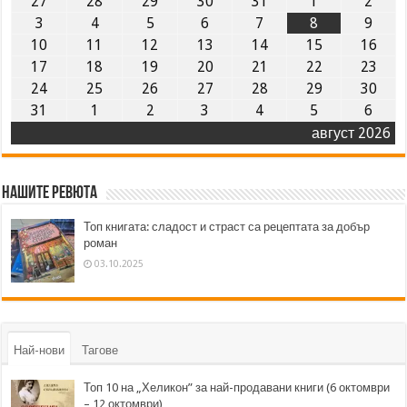
27
28
29
30
31
1
2
3
4
5
6
7
8
9
10
11
12
13
14
15
16
17
18
19
20
21
22
23
24
25
26
27
28
29
30
31
1
2
3
4
5
6
август 2026
Нашите ревюта
Топ книгата: сладост и страст са рецептата за добър
роман
03.10.2025
Най-нови
Тагове
Топ 10 на „Хеликон” за най-продавани книги (6 октомври
– 12 октомври)