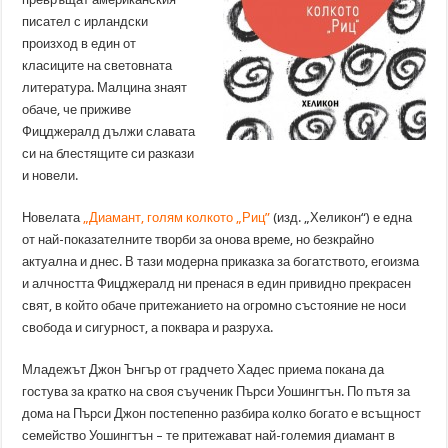
писател с ирландски
произход в един от
класиците на световната
литература. Малцина знаят
обаче, че приживе
Фицджералд дължи славата
си на блестящите си разкази
и новели.
Новелата
„Диамант, голям колкото „Риц”
(изд. „Хеликон“) е една
от най-показателните творби за онова време, но безкрайно
актуална и днес. В тази модерна приказка за богатството, егоизма
и алчността Фицджералд ни пренася в един привидно прекрасен
свят, в който обаче притежанието на огромно състояние не носи
свобода и сигурност, а поквара и разруха.
Младежът Джон Ънгър от градчето Хадес приема покана да
гостува за кратко на своя съученик Пърси Уошингтън. По пътя за
дома на Пърси Джон постепенно разбира колко богато е всъщност
семейство Уошингтън – те притежават най-големия диамант в