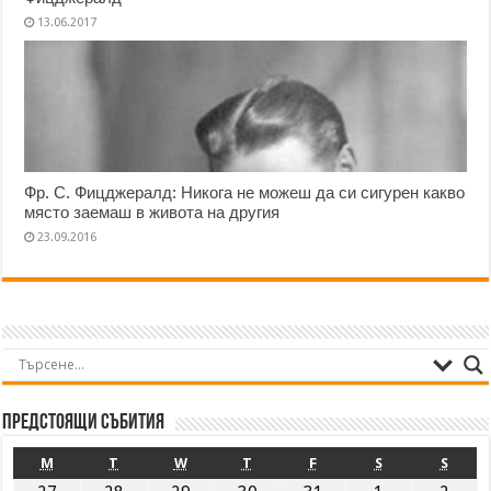
13.06.2017
Фр. С. Фицджералд: Никога не можеш да си сигурен какво
място заемаш в живота на другия
23.09.2016
Предстоящи събития
M
T
W
T
F
S
S