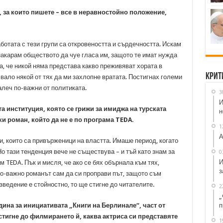
, за които пишете – все в неравностойно положение,
ботата с тези групи са откровеността и сърдечността. Искам
накарам обществото да чуе гласа им, защото те имат нужда
ка, че никой няма представа какво преживяват хората в
Крит
вало някой от тях да ми захлопне вратата. Постигнах големи
алеч по-важни от политиката.
3
И
 институция, която се грижи за имиджа на турската
н
и роман, който да не е по програма TEDA.
1
А
, които са привърженици на властта. Имаше период, когато
о тази тенденция вече не съществува – и тъй като знам за
0
И
м TEDA. Пък и мисля, че ако се бях обърнала към тях,
з
о-важно романът сам да си проправи път, защото съм
зведение е стойностно, то ще стигне до читателите.
2
„
п
ина за инициативата „Книги на Берлинале“, част от
тигне до филмирането й, каква актриса си представяте
1