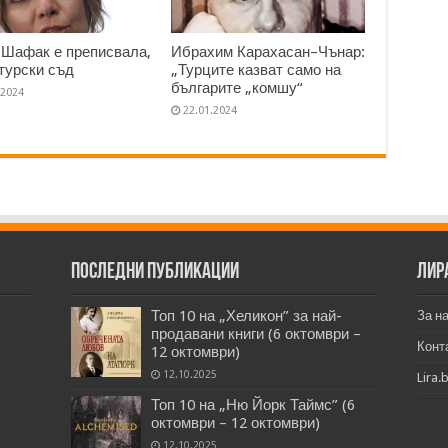
Шафак е преписвала,
Ибрахим Карахасан–Чънар:
турски съд
„Турците казват само на
българите „комшу“
.2024
22.01.2024
Последни публикации
Лир
Топ 10 на „Хеликон” за най-
За н
продавани книги (6 октомври –
Конт
12 октомври)
12.10.2025
Lira.
Топ 10 на „Ню Йорк Таймс” (6
октомври – 12 октомври)
12.10.2025