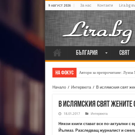
За нас
Контакти
Lira.bg в
9 АВГУСТ 2026
България
Свят
На фокус
Автори за препрочитане: Луиза
Начало
/
Интервюта
/
В ислямския свят жен
В ислямския свят жените 
18.01.2017
Интервюта
Някои книги стават все по-актуални с в
Йълмаз. Разследващ журналист и смела