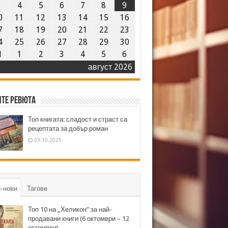
3
4
5
6
7
8
9
0
11
12
13
14
15
16
7
18
19
20
21
22
23
4
25
26
27
28
29
30
1
1
2
3
4
5
6
август 2026
те ревюта
Топ книгата: сладост и страст са
рецептата за добър роман
03.10.2025
-нови
Тагове
Топ 10 на „Хеликон” за най-
продавани книги (6 октомври – 12
октомври)