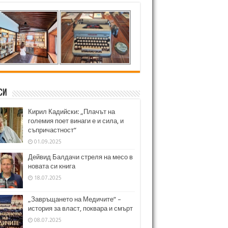
си
Кирил Кадийски: „Плачът на
големия поет винаги е и сила, и
съпричастност“
01.09.2025
Дейвид Балдачи стреля на месо в
новата си книга
18.07.2025
„Завръщането на Медичите“ –
история за власт, поквара и смърт
08.07.2025