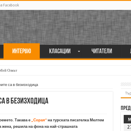
ъв Facebook
Интервю
Класации
Читатели
 Мей Олкът
ите са в безизходица
са в безизходица
Пред
ремето. Такава е
„Сорая“
на турската писателка Мелтем
 жена, решила на фона на най-страшната
2