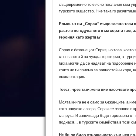
същевременно то е ясно послание към уп
турското общество. Ние така го разчитаме
Романът ви „Сорая“ също засяга този п
расте и негодуването към хората там, 
героиня като жертва?
Сорая е бежанец от Сирия, но това, което 
стъпването й на чужда територия, в Турци
биха могли да се надяват на подобрение на
която не ги приема за равностойни хора, 
експлоатация.
Тоест, чрез тази жена вие насочвате 
Моята книга не е само за бежанците, а име
като напуска лагера, Сорая се озовава в 
съпруга. И започва да бъде тормозена от п
поднася… в турските семейства в този с
Не би ли било отношението към нея по-