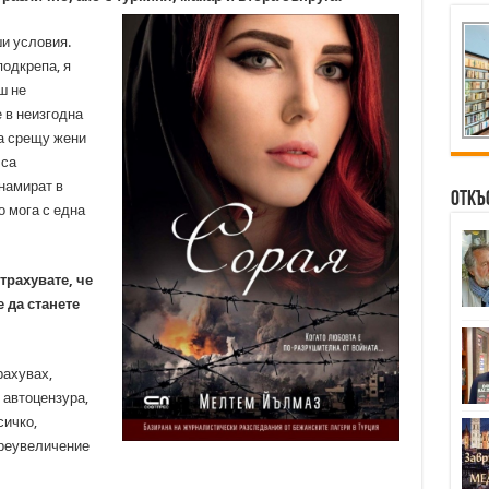
и условия.
подкрепа, я
ш не
 в неизгодна
та срещу жени
 са
намират в
Откъ
о мога с една
трахувате, че
 да станете
рахувах,
 автоцензура,
сичко,
преувеличение