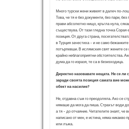
Много турски жени живеят в далеч по-лош
Това, че тя е без документи, без пари, без 
прави абсолютно нищо, кръгла нула, сяка
съществува. От тази гледна точка Сорая е
позиция. От друга страна, посегателства
в Турция зачестиха – и не само бежанките
потърпевши. В ислямския свят жените се 
крайно неблагоприятни обстоятелства. Ак
дума да го изразя, те са в безизходица.
Директно назовавате нещата. Не се ли с
заради своята позиция самата вие може
обект на насилие?
Не, отдавна съм го преодоляла. Ако се ст
нямаше да мога да пиша. Страхът води до
а тя – до отчаяние. Читателите знаят, че в
написано от мен, е истина, няма никакво 
или лъжа.