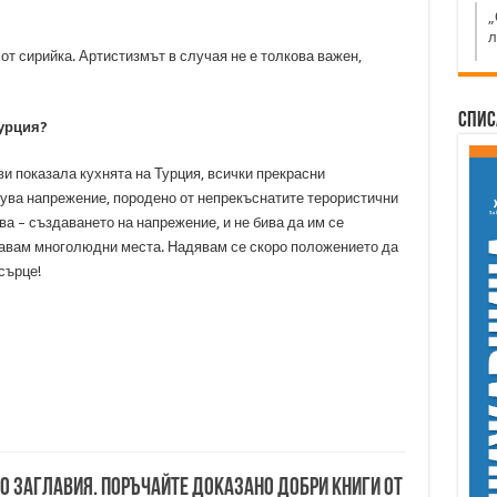
„
л
 от сирийка. Артистизмът в случая не е толкова важен,
Спис
Турция?
и показала кухнята на Турция, всички прекрасни
ува напрежение, породено от непрекъснатите терористични
ва – създаването на напрежение, и не бива да им се
авам многолюдни места. Надявам се скоро положението да
сърце!
00 заглавия. Поръчайте доказано добри книги от