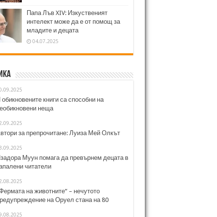
Папа Лъв XIV: Изкуственият
интелект може да е от помощ за
младите и децата
04.07.2025
ика
0.09.2025
 обикновените книги са способни на
еобикновени неща
2.09.2025
втори за препрочитане: Луиза Мей Олкът
3.09.2025
задора Муун помага да превърнем децата в
апалени читатели
2.08.2025
Фермата на животните“ – нечутото
редупреждение на Оруел стана на 80
9.08.2025