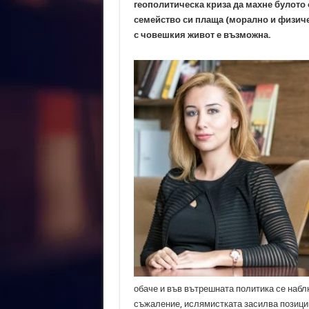
геополитическа криза да махне булото 
семейство си плаща (морално и физичес
с човешкия живот е възможна.
обаче и във вътрешната политика се набл
съжаление, ислямистката засилва позиции