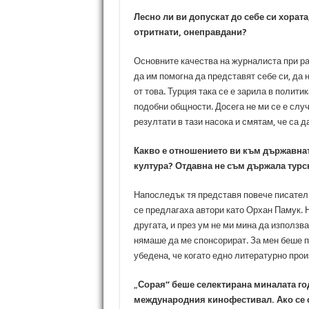
Лесно ли ви допускат до себе си хората
отритнати, онеправдани?
Основните качества на журналиста при ра
да им помогна да представят себе си, да 
от това. Турция така се е зарила в полити
подобни общности. Досега не ми се е случ
резултати в тази насока и смятам, че са д
Какво е отношението ви към държавната
култура? Отдавна не съм държала турск
Напоследък тя представя повече писатели
се предлагаха автори като Орхан Памук. Н
другата, и през ум не ми мина да използва
нямаше да ме спонсорират. За мен беше п
убедена, че когато едно литературно прои
„
Сорая“ беше селектирана миналата год
международния кинофестивал. Ако се с