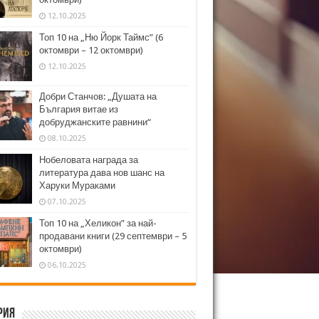
12.10.2025
Топ 10 на „Ню Йорк Таймс” (6
октомври – 12 октомври)
12.10.2025
Добри Станчов: „Душата на
България витае из
добруджанските равнини“
08.10.2025
Нобеловата награда за
литература дава нов шанс на
Харуки Мураками
07.10.2025
Топ 10 на „Хеликон” за най-
продавани книги (29 септември – 5
октомври)
06.10.2025
рия