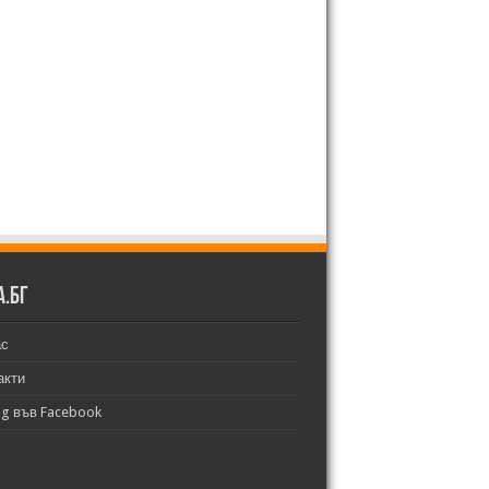
а.бг
ас
акти
bg във Facebook