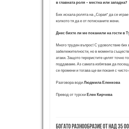
в главната роля – местна или западна?
Бих искала ролята на „Сорая“ да се играе
колкото тя да е от потисканите жени.
Днес бихте ли ме поканили на гости в 
Много труден въпрос! С удоволствие бих в
забележителности, но в момента съществ
атаки. Защото терористите целят точно то
поддаваме. Аз самата избягвам да посещ
се промени и тогава ще ви поканя с чисто 
Разговора води
Людмила Еленкова
Превод от турски
Елен Кирчева
Богато разнообразие от над 35 0