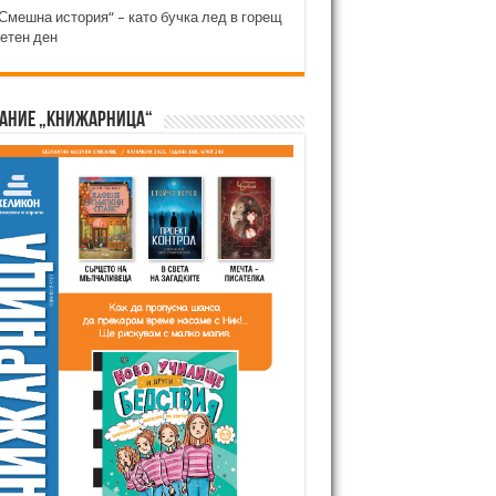
Смешна история“ – като бучка лед в горещ
етен ден
ание „Книжарница“