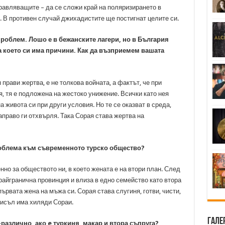
равляващите – да се сложи край на поляризирането в
. В противен случай джихадистите ще постигнат целите си.
роблем. Лошо е в бежанските лагери, но в България
за което си има причини. Как да възприемем вашата
я прави жертва, е не толкова войната, а фактът, че при
я, тя е подложена на жестоко унижение. Всички като нея
 живота си при други условия. Но те се оказват в среда,
направо ги отхвърля. Така Сорая става жертва на
проблема към съвременното турско общество?
нно за обществото ни, в което жената е на втори план. След
крайгранична провинция и влиза в едно семейство като втора
ървата жена на мъжа си. Сорая става слугиня, готви, чисти,
мисъл има хиляди Сораи.
Гале
различно, ако e туркиня, макар и втора съпруга?