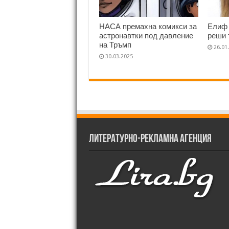
НАСА премахна комикси за
Елиф 
астронавтки под давление
реши 
на Тръмп
26.01
30.03.2025
Литературно-рекламна агенция