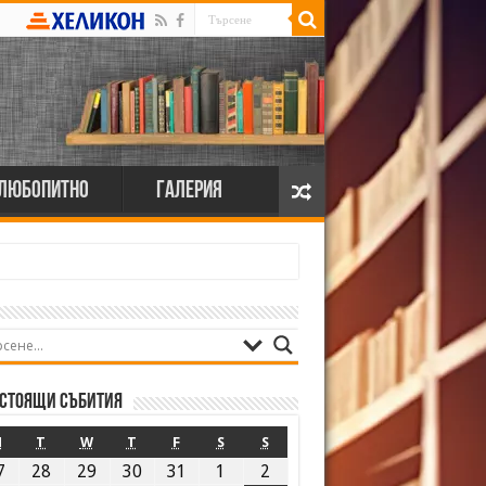
Любопитно
Галерия
стоящи събития
M
T
W
T
F
S
S
7
28
29
30
31
1
2