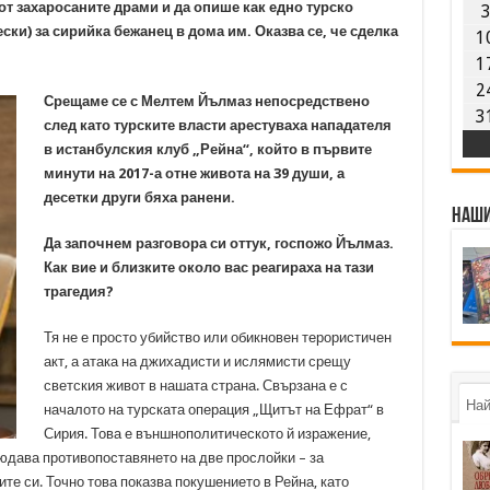
от захаросаните драми и да опише как едно турско
ки) за сирийка бежанец в дома им. Оказва се, че сделка
1
1
2
Срещаме се с Мелтем Йълмаз непосредствено
3
след като турските власти арестуваха нападателя
в истанбулския клуб „Рейна“, който в първите
минути на 2017-а отне живота на 39 души, а
десетки други бяха ранени.
Наши
Да започнем разговора си оттук, госпожо Йълмаз.
Как вие и близките около вас реагираха на тази
трагедия?
Тя не е просто убийство или обикновен терористичен
акт, а атака на джихадисти и ислямисти срещу
светския живот в нашата страна. Свързана е с
Най
началото на турската операция „Щитът на Ефрат“ в
Сирия. Това е външнополитическото й изражение,
юдава противопоставянето на две прослойки – за
те си. Точно това показва покушението в Рейна, като