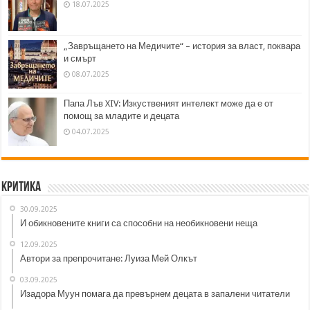
18.07.2025
„Завръщането на Медичите“ – история за власт, поквара
и смърт
08.07.2025
Папа Лъв XIV: Изкуственият интелект може да е от
помощ за младите и децата
04.07.2025
Критика
30.09.2025
И обикновените книги са способни на необикновени неща
12.09.2025
Автори за препрочитане: Луиза Мей Олкът
03.09.2025
Изадора Муун помага да превърнем децата в запалени читатели