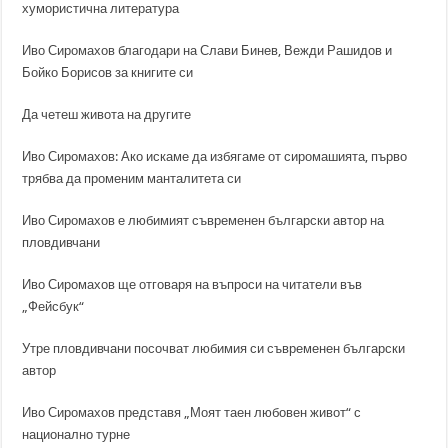
хумористична литература
Иво Сиромахов благодари на Слави Бинев, Вежди Рашидов и
Бойко Борисов за книгите си
Да четеш живота на другите
Иво Сиромахов: Ако искаме да избягаме от сиромашията, първо
трябва да променим манталитета си
Иво Сиромахов е любимият съвременен български автор на
пловдивчани
Иво Сиромахов ще отговаря на въпроси на читатели във
„Фейсбук“
Утре пловдивчани посочват любимия си съвременен български
автор
Иво Сиромахов представя „Моят таен любовен живот“ с
национално турне