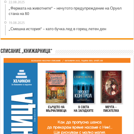
22.08.2025
„Фермата на животните“ – нечутото предупреждение на Оруел
стана на 80
19.08.2025
„Смешна история“ – като бучка лед в горещ летен ден
Списание „Книжарница“