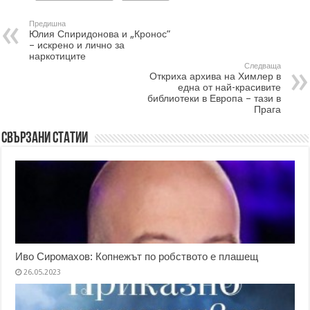
Предишна
Юлия Спиридонова и „Кронос”
– искрено и лично за
наркотиците
Следваща
Откриха архива на Химлер в
една от най-красивите
библиотеки в Европа – тази в
Прага
Свързани статии
Иво Сиромахов: Копнежът по робството е плашещ
26.05.2023