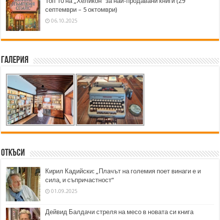
Топ 10 на „Хеликон” за най-продавани книги (29
септември – 5 октомври)
06.10.2025
Галерия
Откъси
Кирил Кадийски: „Плачът на големия поет винаги е и
сила, и съпричастност“
01.09.2025
Дейвид Балдачи стреля на месо в новата си книга