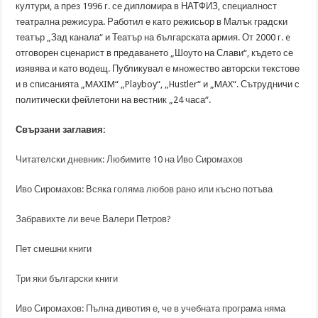
култури, а през 1996 г. се дипломира в НАТФИЗ, специалност
театрална режисура. Работил е като режисьор в Малък градски
театър „Зад канала“ и Театър на българската армия. От 2000 г. e
отговорен сценарист в предаването „Шоуто на Слави“, където се
изявява и като водещ. Публикувал е множество авторски текстове
и в списанията „MAXIM“ „Playboy“, „Hustler“ и „MAX“. Сътрудничи с
политически фейлетони на вестник „24 часа“.
Свързани заглавия:
Читателски дневник: Любимите 10 на Иво Сиромахов
Иво Сиромахов: Всяка голяма любов рано или късно потъва
Забравихте ли вече Валери Петров?
Пет смешни книги
Три яки български книги
Иво Сиромахов: Пълна дивотия е, че в учебната програма няма