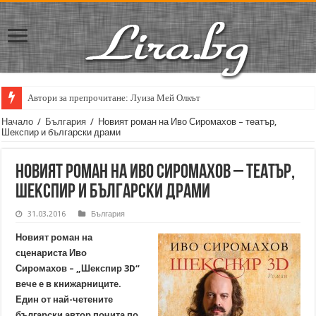
Автори за препрочитане: Луиза Мей Олкът
Кирил Кадийски: „Плачът на големия поет винаги е и сила, и съпричаст
Начало
/
България
/
Новият роман на Иво Сиромахов – театър,
Шекспир и български драми
Новият роман на Иво Сиромахов – театър,
Шекспир и български драми
31.03.2016
България
Новият роман на
сценариста Иво
Сиромахов – „Шекспир 3D“
вече е в книжарниците.
Един от най-четените
български автор почита по