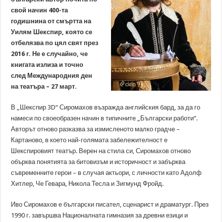
свой начин 400-та
годишнина от смъртта на
Уилям Шекспир, която се
отбелязва по цял свят през
2016 г. Не е случайно, че
книгата излиза и точно
след Международния ден
на театъра – 27 март.
В „Шекспир 3D“ Сиромахов възражда английския бард, за да го
намеси по своеобразен начин в типичните „Български работи“.
Авторът отново разказва за измисленото малко градче –
Картаново, в което най-голямата забележителност е
Шекспировият театър. Верен на стила си, Сиромахов отново
обърква понятията за битовизъм и историчност и забърква
съвременните герои – в случая актьори, с личности като Адолф
Хитлер, Че Гевара, Никола Тесла и Зигмунд Фройд.
Иво Сиромахов е български писател, сценарист и драматург. През
1990 г. завършва Националната гимназия за древни езици и