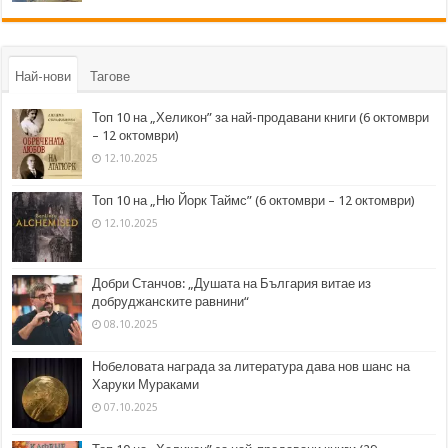
Най-нови
Тагове
Топ 10 на „Хеликон” за най-продавани книги (6 октомври
– 12 октомври)
12.10.2025
Топ 10 на „Ню Йорк Таймс” (6 октомври – 12 октомври)
12.10.2025
Добри Станчов: „Душата на България витае из
добруджанските равнини“
08.10.2025
Нобеловата награда за литература дава нов шанс на
Харуки Мураками
07.10.2025