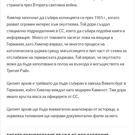
страната през Втората световна война.
Химлер започнал да събира колекцията си през 1935 г., когато
развил огромен интерес към окултизма. Той дори създал
специално подразделение в СС, което да събира подобни книги и
информация. Много от томовете засягат лова на вещици в
Германия, като Химлер вярвал, че многото процеси на
католическата църква срещу магьосниците е бил част от схема за
отслабване на германската държава. Той вярвал, че окултното
може да бъде използвано в полза на възхода и могъществото на
Третия Райх.
Целият архив е трябвало да бъде събиран в замъка Вевелсбург в
Германия, който Химлер виждал като модерен Камелот. Там дори
имало кръгла маса за офицерите от СС.
Целият архив ще бъде внимателно анализиран от историци, а
норвежка телевизия ще направи документален филм за него.