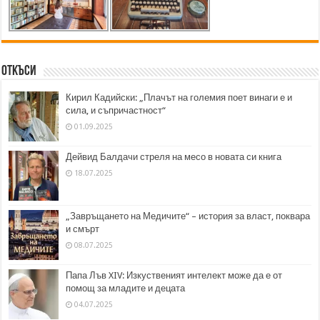
Откъси
Кирил Кадийски: „Плачът на големия поет винаги е и
сила, и съпричастност“
01.09.2025
Дейвид Балдачи стреля на месо в новата си книга
18.07.2025
„Завръщането на Медичите“ – история за власт, поквара
и смърт
08.07.2025
Папа Лъв XIV: Изкуственият интелект може да е от
помощ за младите и децата
04.07.2025