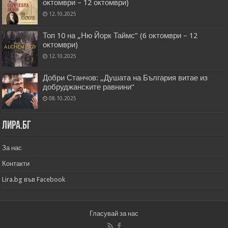
октомври – 12 октомври)
12.10.2025
Топ 10 на „Ню Йорк Таймс” (6 октомври – 12
октомври)
12.10.2025
Добри Станчов: „Душата на България витае из
добруджанските равнини“
08.10.2025
Лира.бг
За нас
Контакти
Lira.bg във Facebook
Гласувай за нас