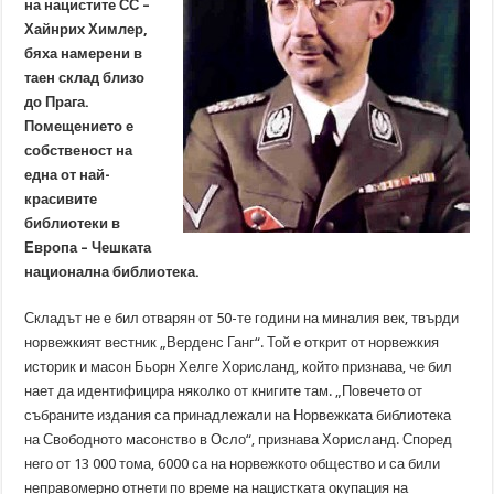
на нацистите СС –
Хайнрих Химлер,
бяха намерени в
таен склад близо
до Прага.
Помещението е
собственост на
една от най-
красивите
библиотеки в
Европа – Чешката
национална библиотека.
Складът не е бил отварян от 50-те години на миналия век, твърди
норвежкият вестник „Верденс Ганг“. Той е открит от норвежкия
историк и масон Бьорн Хелге Хорисланд, който признава, че бил
нает да идентифицира няколко от книгите там. „Повечето от
събраните издания са принадлежали на Норвежката библиотека
на Свободното масонство в Осло“, признава Хорисланд. Според
него от 13 000 тома, 6000 са на норвежкото общество и са били
неправомерно отнети по време на нацистката окупация на