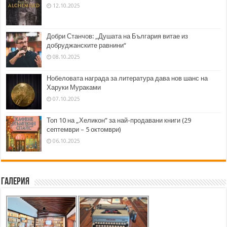
12.10.2025
Добри Станчов: „Душата на България витае из
добруджанските равнини“
08.10.2025
Нобеловата награда за литература дава нов шанс на
Харуки Мураками
07.10.2025
Топ 10 на „Хеликон” за най-продавани книги (29
септември – 5 октомври)
06.10.2025
Галерия