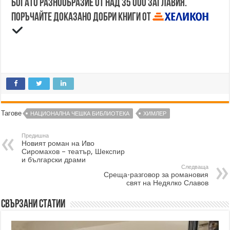
Богато разнообразие от над 35 000 заглавия.
Поръчайте доказано добри книги от
Тагове
НАЦИОНАЛНА ЧЕШКА БИБЛИОТЕКА
ХИМЛЕР
Предишна
Новият роман на Иво
Сиромахов – театър, Шекспир
и български драми
Следваща
Среща-разговор за романовия
свят на Недялко Славов
Свързани статии