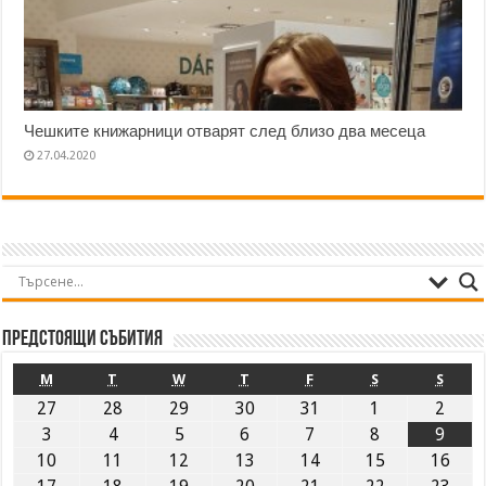
Чешките книжарници отварят след близо два месеца
27.04.2020
Предстоящи събития
M
T
W
T
F
S
S
27
28
29
30
31
1
2
3
4
5
6
7
8
9
10
11
12
13
14
15
16