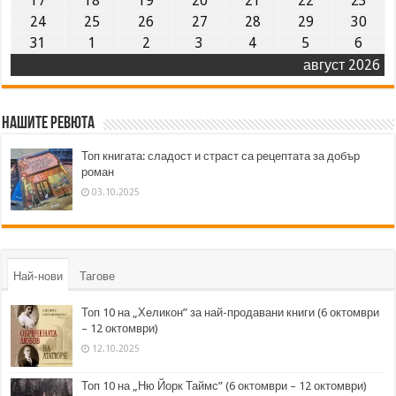
17
18
19
20
21
22
23
24
25
26
27
28
29
30
31
1
2
3
4
5
6
август 2026
Нашите ревюта
Топ книгата: сладост и страст са рецептата за добър
роман
03.10.2025
Най-нови
Тагове
Топ 10 на „Хеликон” за най-продавани книги (6 октомври
– 12 октомври)
12.10.2025
Топ 10 на „Ню Йорк Таймс” (6 октомври – 12 октомври)