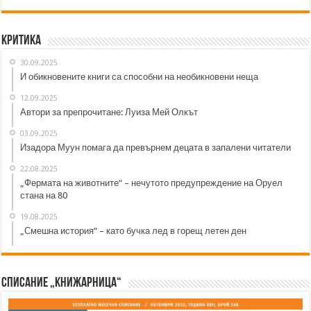
Критика
30.09.2025
И обикновените книги са способни на необикновени неща
12.09.2025
Автори за препрочитане: Луиза Мей Олкът
03.09.2025
Изадора Муун помага да превърнем децата в запалени читатели
22.08.2025
„Фермата на животните“ – нечутото предупреждение на Оруел
стана на 80
19.08.2025
„Смешна история“ – като бучка лед в горещ летен ден
Списание „Книжарница“