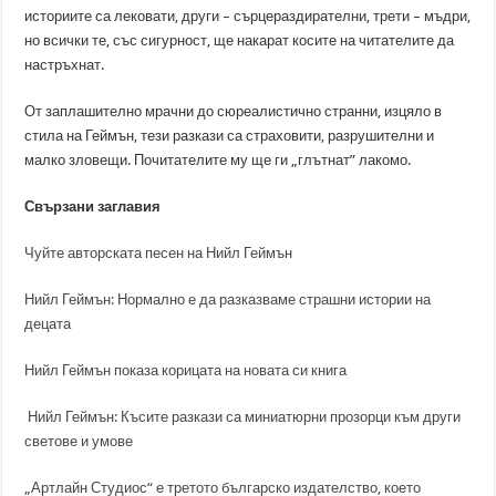
историите са лековати, други – сърцераздирателни, трети – мъдри,
но всички те, със сигурност, ще накарат косите на читателите да
настръхнат.
От заплашително мрачни до сюреалистично странни, изцяло в
стила на Геймън, тези разкази са страховити, разрушителни и
малко зловещи. Почитателите му ще ги „глътнат” лакомо.
Свързани заглавия
Чуйте авторската песен на Нийл Геймън
Нийл Геймън: Нормално е да разказваме страшни истории на
децата
Нийл Геймън показа корицата на новата си книга
Нийл Геймън: Късите разкази са миниатюрни прозорци към други
светове и умове
„Артлайн Студиос“ е третото българско издателство, което