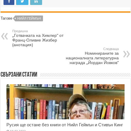
Тагове
НИЙЛ ГЕЙМЪН
Предишна
„Готвачката на Химлер“ от
Франц-Оливие Жизбер
(анотация)
Следваща
Номинираните за
националната литературна
награда „Йордан Йовков“
Свързани статии
Русия ще остане без книги от Нийл Геймън и Стивън Кинг