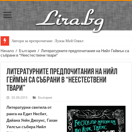
Автори за препрочитане: Луиза Мей Олкът
Кирил Кадийски: „Плачът на големия поет винаги е и сила, и съпричаст
Начало
/
България
/
Литературните предпочитания на Нийл Геймън са
събрани в “Неестествени твари”
Литературните предпочитания на Нийл
Геймън са събрани в “Неестествени
твари”
03.09.2015
България
Литературни светила от
ранга на Едит Несбит,
Дайана Уейн Джоунс, Гахан
Уилсън събира Нийл