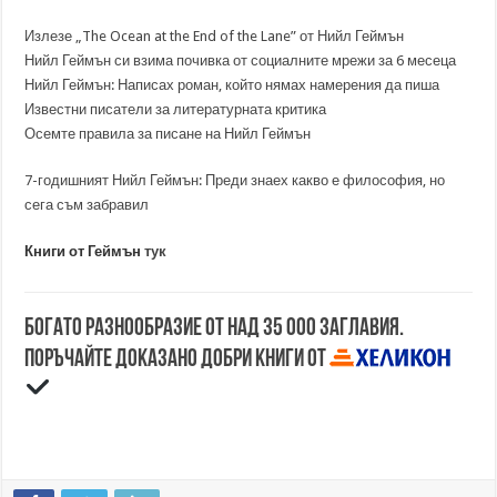
Излезе „The Ocean at the End of the Lane” от Нийл Геймън
Нийл Геймън си взима почивка от социалните мрежи за 6 месеца
Нийл Геймън: Написах роман, който нямах намерения да пиша
Известни писатели за литературната критика
Осемте правила за писане на Нийл Геймън
7-годишният Нийл Геймън: Преди знаех какво е философия, но
сега съм забравил
Книги от Геймън
тук
Богато разнообразие от над 35 000 заглавия.
Поръчайте доказано добри книги от