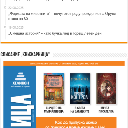
22.08.2025
„Фермата на животните“ – нечутото предупреждение на Оруел
стана на 80
19.08.2025
„Смешна история“ – като бучка лед в горещ летен ден
Списание „Книжарница“