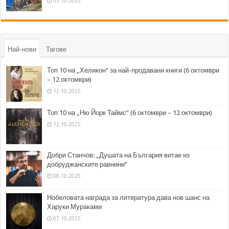
03.10.2025
Най-нови
Тагове
Топ 10 на „Хеликон” за най-продавани книги (6 октомври
– 12 октомври)
12.10.2025
Топ 10 на „Ню Йорк Таймс” (6 октомври – 12 октомври)
12.10.2025
Добри Станчов: „Душата на България витае из
добруджанските равнини“
08.10.2025
Нобеловата награда за литература дава нов шанс на
Харуки Мураками
07.10.2025