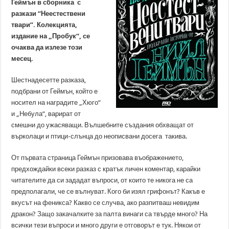
Геймън в сборника с
разкази “Неестествени
твари”. Колекцията,
издание на „Пробук“, се
очаква да излезе този
месец.
Шестнадесетте разказа,
подбрани от Геймън, който е
носител на наградите „Хюго“
и „Небула“, варират от
смешни до ужасяващи. Вълшебните създания обхващат от
върколаци и птици-слънца до неописвани досега такива.
От първата страница Геймън призовава въображението,
предхождайки всеки разказ с кратък личен коментар, карайки
читателите да си зададат въпроси, от които те никога не са
предполагали, че се вълнуват. Кого би изял грифонът? Какъв е
вкусът на феникса? Какво се случва, ако разпитваш невидим
дракон? Защо закачалките за палта винаги са твърде много? На
всички тези въпроси и много други е отговорът е тук. Някои от