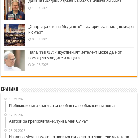
Дейвид Балдачи стреля на месо в новата си книга
18.07.2025
„Завръщането на Медичите“ – история за власт, поквара
и смърт
08.07.2025
Папа Лъв XIV: Изкуственият интелект може да е от
помощ за младите и децата
04.07.2025
Критика
30.09.2025
И обикновените книги са способни на необикновени неща
12.09.2025
Автори за препрочитане: Луиза Мей Олкът
03.09.2025
Изадора Муун помага да превърнем децата в запалени читатели