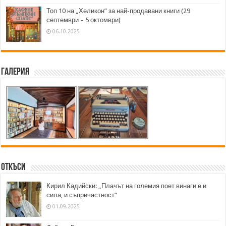
Топ 10 на „Хеликон” за най-продавани книги (29
септември – 5 октомври)
06.10.2025
Галерия
Откъси
Кирил Кадийски: „Плачът на големия поет винаги е и
сила, и съпричастност“
01.09.2025