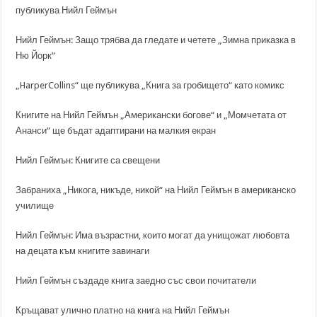
публикува Нийл Геймън
Нийл Геймън: Защо трябва да гледате и четете „Зимна приказка в
Ню Йорк“
„HarperCollins“ ще публикува „Книга за гробището“ като комикс
Книгите на Нийл Геймън „Американски богове“ и „Момчетата от
Ананси“ ще бъдат адаптирани на малкия екран
Нийл Геймън: Книгите са свещени
Забраниха „Никога, никъде, никой“ на Нийл Геймън в американско
училище
Нийл Геймън: Има възрастни, които могат да унищожат любовта
на децата към книгите завинаги
Нийл Геймън създаде книга заедно със свои почитатели
Кръщават улично платно на книга на Нийл Геймън