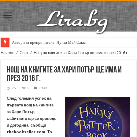
Автори за препрочитане: Луиза Мей Олкът
Кирил Кадийски: „Плачът на големия поет винаги е и сила, и съпричаст
Начало
/
Свят
/
Нощ на книгите за Хари Потър ще има и през 2016 г.
Нощ на книгите за Хари Потър ще има и
през 2016 г.
25.06.2015
Свят
След големия успех на
първата нощ на
книгите
за Хари Потър
,
събитието ще се проведе
и догодина, съобщи
thebookseller.com. То