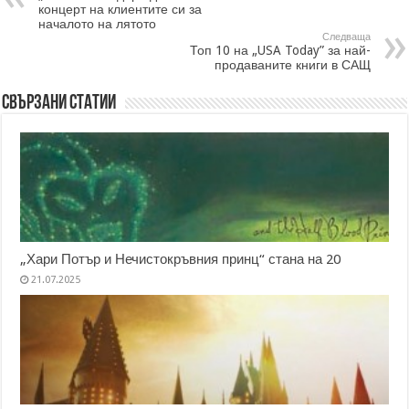
концерт на клиентите си за
началото на лятото
Следваща
Топ 10 на „USA Today” за най-
продаваните книги в САЩ
Свързани статии
„Хари Потър и Нечистокръвния принц“ стана на 20
21.07.2025