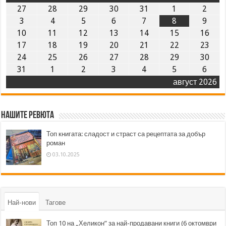
27
28
29
30
31
1
2
3
4
5
6
7
8
9
10
11
12
13
14
15
16
17
18
19
20
21
22
23
24
25
26
27
28
29
30
31
1
2
3
4
5
6
август 2026
Нашите ревюта
Топ книгата: сладост и страст са рецептата за добър
роман
03.10.2025
Най-нови
Тагове
Топ 10 на „Хеликон” за най-продавани книги (6 октомври