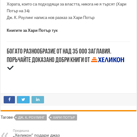
Хората, които са подходящи за властта, никога не я търсят (Хари
Потър на 34)
Дж. К. Роулинг написа нов разказ за Хари Потър
Книгите за Хари Потър
тук
Богато разнообразие от над 35 000 заглавия.
Поръчайте доказано добри книги от
Тагове
ДЖ. К. РОУЛИНГ
ХАРИ ПОТЪР
Предишна
„Хеликон“ подари джаз