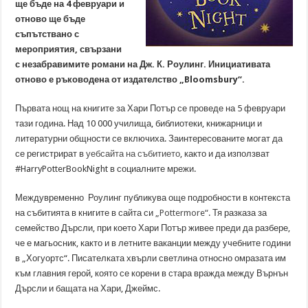
ще бъде на 4 февруари и
отново ще бъде
съпътствано с
мероприятия, свързани
с незабравимите романи на Дж. К. Роулинг. Инициативата
отново е ръководена от издателство „Bloomsbury“.
Първата нощ на книгите за Хари Потър се проведе на 5 февруари
тази година. Над 10 000 училища, библиотеки, книжарници и
литературни общности се включиха. Заинтересованите могат да
се регистрират в
уебсайта на събитието
, както и да използват
#HarryPotterBookNight в социалните мрежи.
Междувременно Роулинг публикува още подробности в контекста
на събитията в книгите в сайта си
„Pottermore“
. Тя разказа за
семейство Дърсли, при което Хари Потър живее преди да разбере,
че е магьосник, както и в летните ваканции между учебните години
в „Хогуортс“. Писателката хвърли светлина относно омразата им
към главния герой, която се корени в стара вражда между Върнън
Дърсли и бащата на Хари, Джеймс.