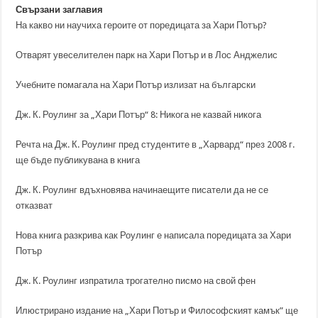
Свързани заглавия
На какво ни научиха героите от поредицата за Хари Потър?
Отварят увеселителен парк на Хари Потър и в Лос Анджелис
Учебните помагала на Хари Потър излизат на български
Дж. К. Роулинг за „Хари Потър“ 8: Никога не казвай никога
Речта на Дж. К. Роулинг пред студентите в „Харвард“ през 2008 г.
ще бъде публикувана в книга
Дж. К. Роулинг вдъхновява начинаещите писатели да не се
отказват
Нова книга разкрива как Роулинг е написала поредицата за Хари
Потър
Дж. К. Роулинг изпратила трогателно писмо на свой фен
Илюстрирано издание на „Хари Потър и Философският камък” ще