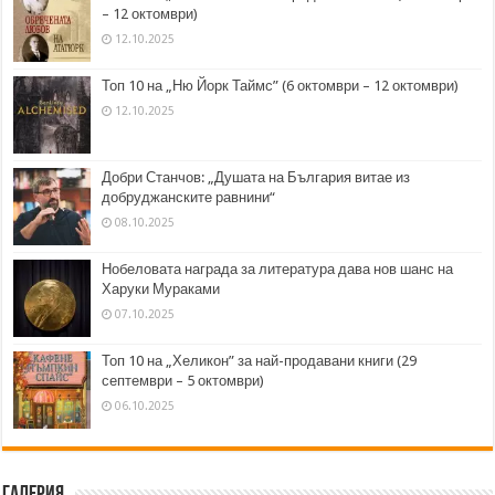
– 12 октомври)
12.10.2025
Топ 10 на „Ню Йорк Таймс” (6 октомври – 12 октомври)
12.10.2025
Добри Станчов: „Душата на България витае из
добруджанските равнини“
08.10.2025
Нобеловата награда за литература дава нов шанс на
Харуки Мураками
07.10.2025
Топ 10 на „Хеликон” за най-продавани книги (29
септември – 5 октомври)
06.10.2025
Галерия