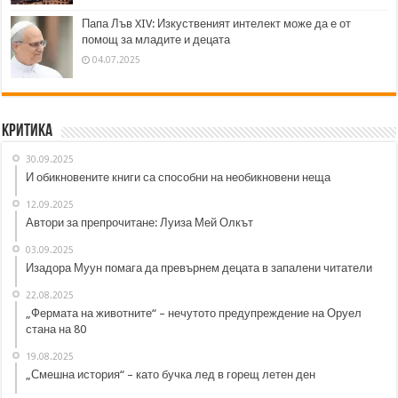
Папа Лъв XIV: Изкуственият интелект може да е от
помощ за младите и децата
04.07.2025
Критика
30.09.2025
И обикновените книги са способни на необикновени неща
12.09.2025
Автори за препрочитане: Луиза Мей Олкът
03.09.2025
Изадора Муун помага да превърнем децата в запалени читатели
22.08.2025
„Фермата на животните“ – нечутото предупреждение на Оруел
стана на 80
19.08.2025
„Смешна история“ – като бучка лед в горещ летен ден