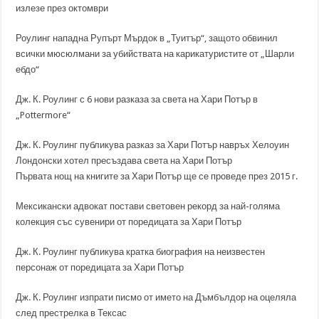
излезе през октомври
Роулинг нападна Рупърт Мърдок в „Туитър“, защото обвинил
всички мюсюлмани за убийствата на карикатуристите от „Шарли
ебдо“
Дж. К. Роулинг с 6 нови разказа за света на Хари Потър в
„Pottermore“
Дж. К. Роулинг публикува разказ за Хари Потър навръх Хелоуин
Лондонски хотел пресъздава света на Хари Потър
Първата нощ на книгите за Хари Потър ще се проведе през 2015 г.
Мексикански адвокат постави световен рекорд за най-голяма
колекция със сувенири от поредицата за Хари Потър
Дж. К. Роулинг публикува кратка биография на неизвестен
персонаж от поредицата за Хари Потър
Дж. К. Роулинг изпрати писмо от името на Дъмбълдор на оцеляла
след престрелка в Тексас