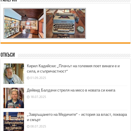
Откъси
Кирил Кадийски: „Плачът на големия поет винаги е и
сила, и съпричастност“
01.09.2025
Дейвид Балдачи стреля на месо в новата си книга
18.07.2025
„Завръщането на Медичите“ – история за власт, поквара
и смърт
08.07.2025