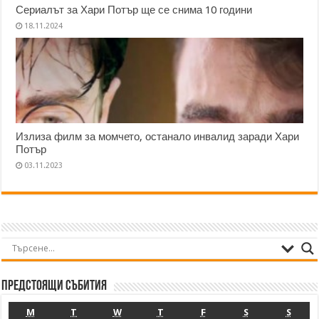
Сериалът за Хари Потър ще се снима 10 години
18.11.2024
Излиза филм за момчето, останало инвалид заради Хари
Потър
03.11.2023
Предстоящи събития
M
T
W
T
F
S
S