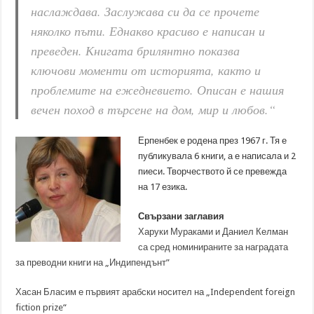
наслаждава. Заслужава си да се прочете
няколко пъти. Еднакво красиво е написан и
преведен. Книгата брилянтно показва
ключови моменти от историята, както и
проблемите на ежедневието. Описан е нашия
вечен поход в търсене на дом, мир и любов.“
Ерпенбек е родена през 1967 г. Тя е
публикувала 6 книги, а е написала и 2
пиеси. Творчеството й се превежда
на 17 езика.
Свързани заглавия
Харуки Мураками и Даниел Келман
са сред номинираните за наградата
за преводни книги на „Индипендънт”
Хасан Бласим е първият арабски носител на „Independent foreign
fiction prize“