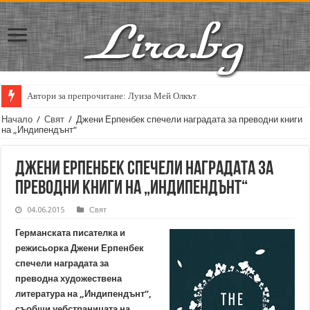
Автори за препрочитане: Луиза Мей Олкът
Начало
/
Свят
/
Джени Ерпенбек спечели наградата за преводни книги
на „Индипендънт“
Джени Ерпенбек спечели наградата за
преводни книги на „Индипендънт“
04.06.2015
Свят
Германската писателка и
режисьорка Джени Ерпенбек
спечели наградата за
преводна художествена
литература на „Индипендънт“,
съобщи уебстраницата на