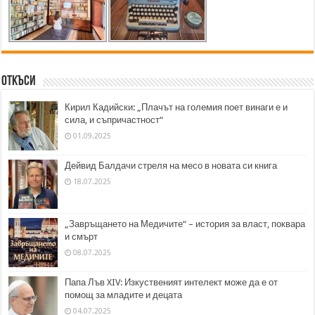
Откъси
Кирил Кадийски: „Плачът на големия поет винаги е и
сила, и съпричастност“
01.09.2025
Дейвид Балдачи стреля на месо в новата си книга
18.07.2025
„Завръщането на Медичите“ – история за власт, поквара
и смърт
08.07.2025
Папа Лъв XIV: Изкуственият интелект може да е от
помощ за младите и децата
04.07.2025