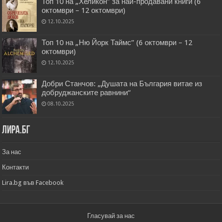
Топ 10 на „Хеликон” за най-продавани книги (6
октомври – 12 октомври)
12.10.2025
Топ 10 на „Ню Йорк Таймс” (6 октомври – 12
октомври)
12.10.2025
Добри Станчов: „Душата на България витае из
добруджанските равнини“
08.10.2025
Лира.бг
За нас
Контакти
Lira.bg във Facebook
Гласувай за нас