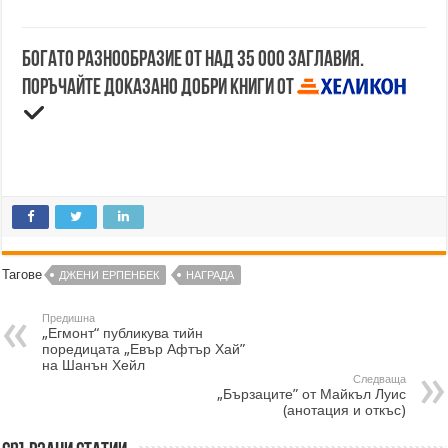
Богато разнообразие от над 35 000 заглавия.
Поръчайте доказано добри книги от
Тагове
ДЖЕНИ ЕРПЕНБЕК
НАГРАДА
Предишна
„Егмонт“ публикува тийн
поредицата „Евър Афтър Хай”
на Шанън Хейл
Следваща
„Бързаците” от Майкъл Луис
(анотация и откъс)