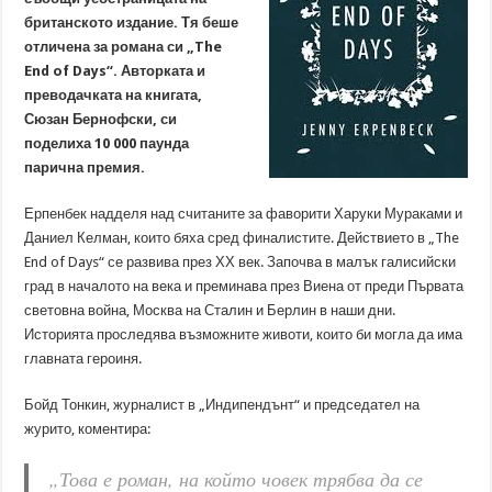
британското издание. Тя беше
отличена за романа си „The
End of Days“. Авторката и
преводачката на книгата,
Сюзан Бернофски, си
поделиха 10 000 паунда
парична премия.
Ерпенбек надделя над считаните за фаворити Харуки Мураками и
Даниел Келман, които бяха сред финалистите. Действието в „The
End of Days“ се развива през ХХ век. Започва в малък галисийски
град в началото на века и преминава през Виена от преди Първата
световна война, Москва на Сталин и Берлин в наши дни.
Историята проследява възможните животи, които би могла да има
главната героиня.
Бойд Тонкин, журналист в „Индипендънт“ и председател на
журито, коментира:
„Това е роман, на който човек трябва да се