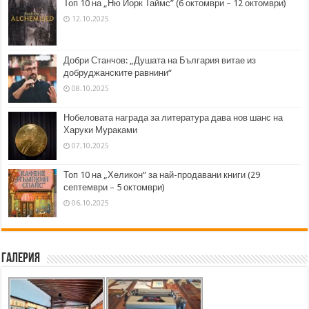
Топ 10 на „Ню Йорк Таймс” (6 октомври – 12 октомври)
12.10.2025
Добри Станчов: „Душата на България витае из
добруджанските равнини“
08.10.2025
Нобеловата награда за литература дава нов шанс на
Харуки Мураками
07.10.2025
Топ 10 на „Хеликон” за най-продавани книги (29
септември – 5 октомври)
06.10.2025
Галерия