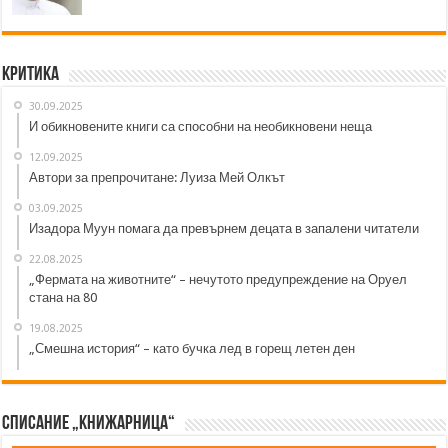
Критика
30.09.2025
И обикновените книги са способни на необикновени неща
12.09.2025
Автори за препрочитане: Луиза Мей Олкът
03.09.2025
Изадора Муун помага да превърнем децата в запалени читатели
22.08.2025
„Фермата на животните“ – нечутото предупреждение на Оруел
стана на 80
19.08.2025
„Смешна история“ – като бучка лед в горещ летен ден
Списание „Книжарница“