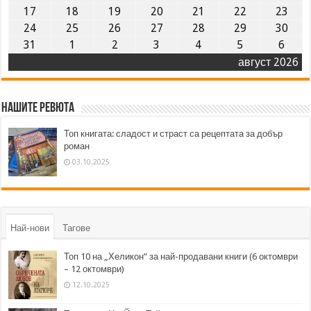
17
18
19
20
21
22
23
24
25
26
27
28
29
30
31
1
2
3
4
5
6
август 2026
Нашите ревюта
Топ книгата: сладост и страст са рецептата за добър
роман
03.10.2025
Най-нови
Тагове
Топ 10 на „Хеликон” за най-продавани книги (6 октомври
– 12 октомври)
12.10.2025