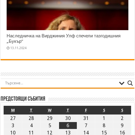
Наследничка на Вирджиния Улф спечели тазгодишния
„Букър“
13.11.2024
Предстоящи събития
M
T
W
T
F
S
S
27
28
29
30
31
1
2
3
4
5
6
7
8
9
10
11
12
13
14
15
16