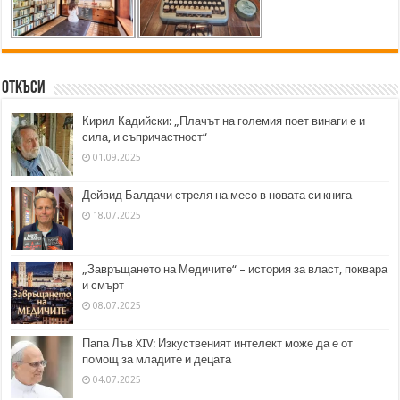
Откъси
Кирил Кадийски: „Плачът на големия поет винаги е и
сила, и съпричастност“
01.09.2025
Дейвид Балдачи стреля на месо в новата си книга
18.07.2025
„Завръщането на Медичите“ – история за власт, поквара
и смърт
08.07.2025
Папа Лъв XIV: Изкуственият интелект може да е от
помощ за младите и децата
04.07.2025