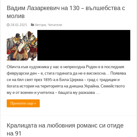
Вадим Лазаркевич на 130 – вълшебства с
молив
28.02.2025
Автори
,
Читатели
Обичта към художника у нас е непреходна Роден е в последния
февруарски ден – е, стига годината да не е високосна… Появява
се на бял свят през 1895-а в Била Церква – град с традиции и
богата история на територията на днешна Украйна. Семейството
му е от военен и учителка – бащата му разказва …
Прочетете още »
Кралицата на любовния романс си отиде
на 91