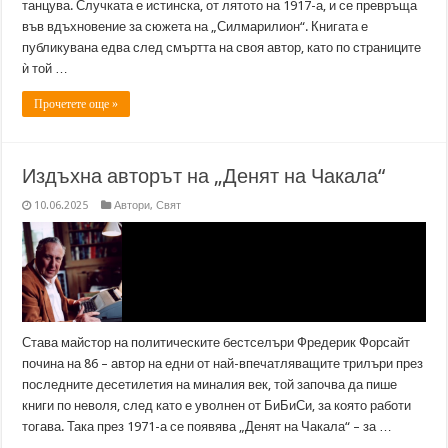
танцува. Случката е истинска, от лятото на 1917-а, и се превръща
във вдъхновение за сюжета на „Силмарилион“. Книгата е
публикувана едва след смъртта на своя автор, като по страниците
ѝ той …
Прочетете още »
Издъхна авторът на „Денят на Чакала“
10.06.2025
Автори
,
Свят
Става майстор на политическите бестселъри Фредерик Форсайт
почина на 86 – автор на едни от най-впечатляващите трилъри през
последните десетилетия на миналия век, той започва да пише
книги по неволя, след като е уволнен от БиБиСи, за която работи
тогава. Така през 1971-а се появява „Денят на Чакала“ – за …