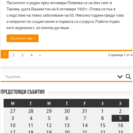
Писателят е роден през октомври Появява се на бял свят в
Такома, щата Вашингтон на 8 октомври 1920 г. Отива си пък в
следствие на тежко заболяване на 65. Няколко години преди това
е изпратил по същия начин и първата си съпруга. Работи първо
като журналист, но опитва да пише …
Прочетете още »
1
2
3
4
»
Страница 1 от 4
Предстоящи събития
M
T
W
T
F
S
S
27
28
29
30
31
1
2
3
4
5
6
7
8
9
10
11
12
13
14
15
16
17
18
19
20
21
22
23