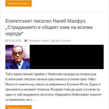
Прочетете още »
Египетският писател Нагиб Махфуз:
„Страданието е общият език на всички
народи“
30.05.2025
"Четящият човек"
,
Автори
,
Откъси
Той е единственият арабин с Нобелова награда за литература
Египетският писател печели престижното отличие през 1988 г.
Много от книгите му обаче са забранени в Близкия Изток. Една от
причините е неговият атеизъм. Въпреки това до днес е считан за
един от най-модерните писатели. Навремето Нобеловият комитет
се произнася, че с …
Прочетете още »