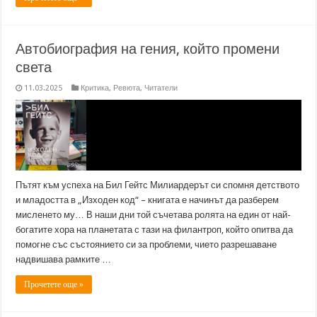
Автобиография на гения, който промени
света
11.03.2025
Критика
,
Ревюта
,
Читатели
Пътят към успеха на Бил Гейтс Милиардерът си спомня детството
и младостта в „Изходен код“ – книгата е начинът да разберем
мисленето му… В наши дни той съчетава ролята на един от най-
богатите хора на планетата с тази на филантроп, който опитва да
помогне със състоянието си за проблеми, чието разрешаване
надвишава рамките …
Прочетете още »