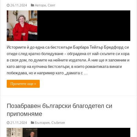
26.11.2024
Автори
,
Свят
Историите ѝ до една са бестселъри Барбара Тейлър Бредфорд си
отиде след кратко боледуване – обградена от най-скъпите си хора
в своя дом, по думите на нейните издатели. А ние ще я запомним и
като автор на купчина бестселъри, в които романтиката винаги
побеждава, но и например като „дамата с …
Прочетете още »
Позабравен български благодетел си
припомняме
21.11.2024
България
,
Събития