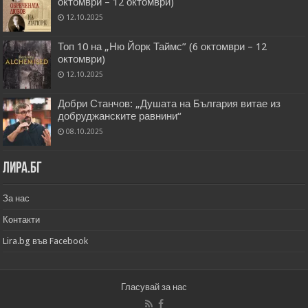
октомври – 12 октомври)
12.10.2025
Топ 10 на „Ню Йорк Таймс” (6 октомври – 12
октомври)
12.10.2025
Добри Станчов: „Душата на България витае из
добруджанските равнини“
08.10.2025
Лира.бг
За нас
Контакти
Lira.bg във Facebook
Гласувай за нас