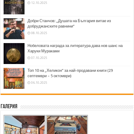
12.10.2025
Добри Станчов: „Душата на България витае из
добруджанските равнини“
08.10.2025
Нобеловата награда за литература дава нов шанс на
Харуки Мураками
07.10.2025
Топ 10 на „Хеликон” за най-продавани книги (29
септември – 5 октомври)
06.10.2025
Галерия