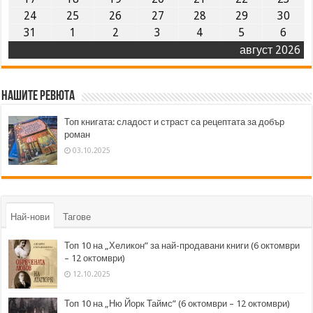
24
25
26
27
28
29
30
31
1
2
3
4
5
6
август 2026
Нашите ревюта
Топ книгата: сладост и страст са рецептата за добър
роман
03.10.2025
Най-нови
Тагове
Топ 10 на „Хеликон” за най-продавани книги (6 октомври
– 12 октомври)
12.10.2025
Топ 10 на „Ню Йорк Таймс” (6 октомври – 12 октомври)