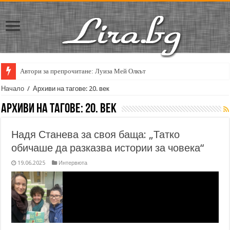
Автори за препрочитане: Луиза Мей Олкът
Кирил Кадийски: „Плачът на големия поет винаги е и сила, и съпричаст
Начало
/
Архиви на тагове: 20. век
Архиви на тагове:
20. век
Надя Станева за своя баща: „Татко
обичаше да разказва истории за човека“
19.06.2025
Интервюта