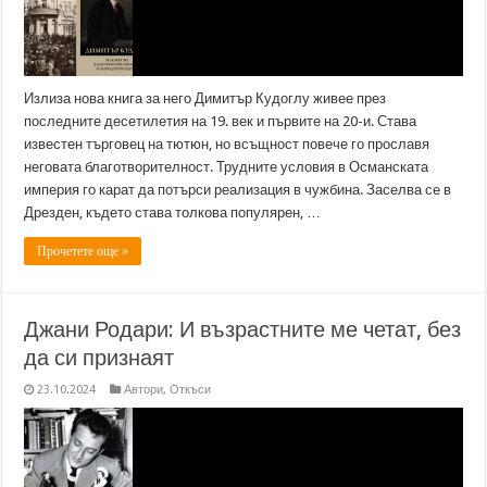
Излиза нова книга за него Димитър Кудоглу живее през
последните десетилетия на 19. век и първите на 20-и. Става
известен търговец на тютюн, но всъщност повече го прославя
неговата благотворителност. Трудните условия в Османската
империя го карат да потърси реализация в чужбина. Заселва се в
Дрезден, където става толкова популярен, …
Прочетете още »
Джани Родари: И възрастните ме четат, без
да си признаят
23.10.2024
Автори
,
Откъси