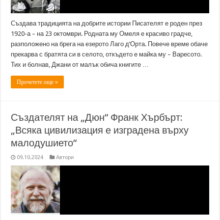
Създава традицията на добрите истории Писателят е роден през
1920-а – на 23 октомври. Родната му Омеля е красиво градче,
разположено на брега на езерото Лаго д’Орта. Повече време обаче
прекарва с братята си в селото, откъдето е майка му – Варесото.
Тих и болнав, Джани от малък обича книгите …
Прочетете още »
Създателят на „Дюн“ Франк Хърбърт:
„Всяка цивилизация е изградена върху
малодушието“
09.10.2024
Автори