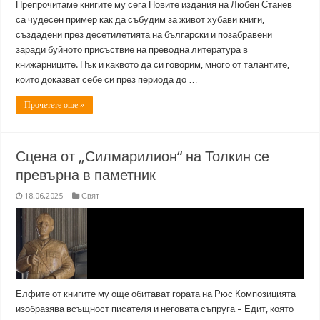
Препрочитаме книгите му сега Новите издания на Любен Станев
са чудесен пример как да събудим за живот хубави книги,
създадени през десетилетията на български и позабравени
заради буйното присъствие на преводна литература в
книжарниците. Пък и каквото да си говорим, много от талантите,
които доказват себе си през периода до …
Прочетете още »
Сцена от „Силмарилион“ на Толкин се
превърна в паметник
18.06.2025
Свят
Елфите от книгите му още обитават гората на Рюс Композицията
изобразява всъщност писателя и неговата съпруга – Едит, която