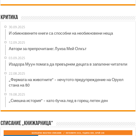
Критика
30.09.2025
И обикновените книги са способни на необикновени неща
12.09.2025
Автори за препрочитане: Луиза Мей Олкът
03.09.2025
Изадора Муун помага да превърнем децата в запалени читатели
22.08.2025
„Фермата на животните“ – нечутото предупреждение на Оруел
стана на 80
19.08.2025
„Смешна история“ – като бучка лед в горещ летен ден
Списание „Книжарница“