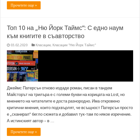
Прочетете още »
Топ 10 на „Ню Йорк Таймс”: С едно наум
към книгите в съавторство
03.02.2020
Класации
,
Класации "Ню Йорк Таймс"
Джеймс Патерсън отново издаде роман, писан в тандем
Майсторът на трилъра е с големи букви на корицата на Lost, но
мнението на читателите е доста разнородно. Има откровено
критични мнения, които подхвърлят, че всъщност Патерсън просто
е „сканирал” бегло сюжета и добавил тук-там по някое изречение.
А истинският автор – в …
Прочетете още »