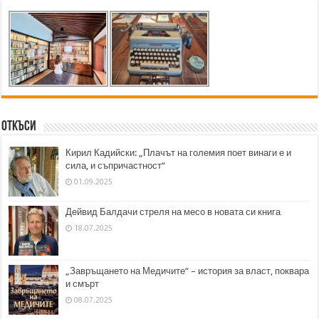
Откъси
Кирил Кадийски: „Плачът на големия поет винаги е и
сила, и съпричастност“
01.09.2025
Дейвид Балдачи стреля на месо в новата си книга
18.07.2025
„Завръщането на Медичите“ – история за власт, поквара
и смърт
08.07.2025