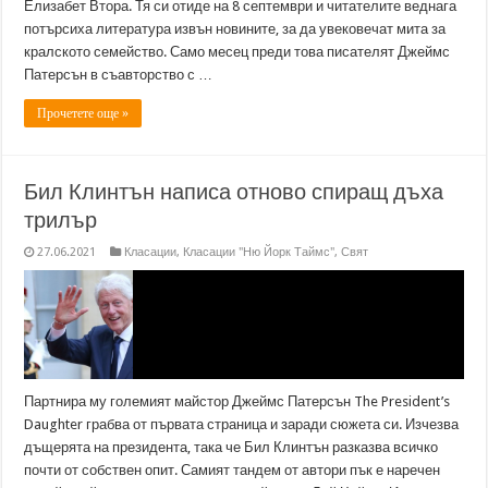
Елизабет Втора. Тя си отиде на 8 септември и читателите веднага
потърсиха литература извън новините, за да увековечат мита за
кралското семейство. Само месец преди това писателят Джеймс
Патерсън в съавторство с …
Прочетете още »
Бил Клинтън написа отново спиращ дъха
трилър
27.06.2021
Класации
,
Класации "Ню Йорк Таймс"
,
Свят
Партнира му големият майстор Джеймс Патерсън The President’s
Daughter грабва от първата страница и заради сюжета си. Изчезва
дъщерята на президента, така че Бил Клинтън разказва всичко
почти от собствен опит. Самият тандем от автори пък е наречен