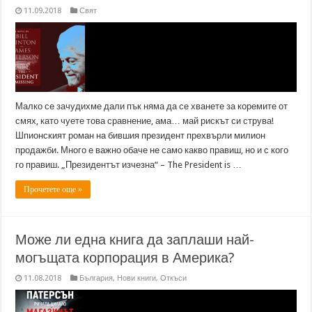
11.09.2018
Свят
Малко се зачудихме дали пък няма да се хванете за коремите от
смях, като чуете това сравнение, ама… май рискът си струва!
Шпионският роман на бившия президент прехвърли милион
продажби. Много е важно обаче не само какво правиш, но и с кого
го правиш. „Президентът изчезна“ – The President is …
Прочетете още »
Може ли една книга да заплаши най-
могъщата корпорация в Америка?
11.08.2018
България
,
Нови книги
,
Откъси