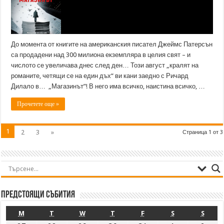
До момента от книгите на американския писател Джеймс Патерсън
са продадени над 300 милиона екземпляра в целия свят – и
числото се увеличава днес след ден… Този август „кралят на
романите, четящи се на един дъх“ ви кани заедно с Ричард
Дилало в… „Магазинът”! В него има всичко, наистина всичко, …
Прочетете още »
1
2
3
»
Страница 1 от 3
Предстоящи събития
M
T
W
T
F
S
S