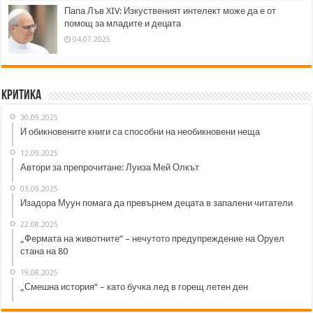
Папа Лъв XIV: Изкуственият интелект може да е от
помощ за младите и децата
04.07.2025
Критика
30.09.2025
И обикновените книги са способни на необикновени неща
12.09.2025
Автори за препрочитане: Луиза Мей Олкът
03.09.2025
Изадора Муун помага да превърнем децата в запалени читатели
22.08.2025
„Фермата на животните“ – нечутото предупреждение на Оруел
стана на 80
19.08.2025
„Смешна история“ – като бучка лед в горещ летен ден