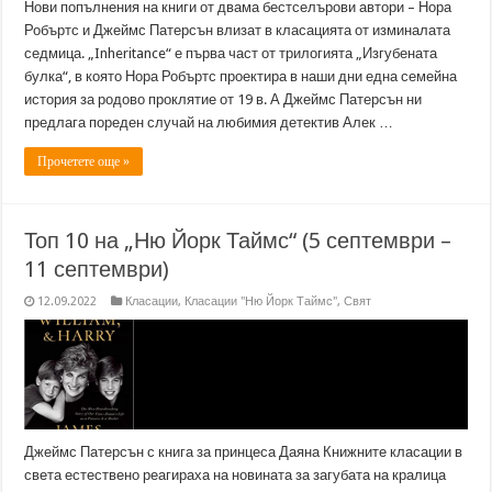
Нови попълнения на книги от двама бестселърови автори – Нора
Робъртс и Джеймс Патерсън влизат в класацията от изминалата
седмица. „Inheritance“ е първа част от трилогията „Изгубената
булка“, в която Нора Робъртс проектира в наши дни една семейна
история за родово проклятие от 19 в. А Джеймс Патерсън ни
предлага пореден случай на любимия детектив Алек …
Прочетете още »
Топ 10 на „Ню Йорк Таймс“ (5 септември –
11 септември)
12.09.2022
Класации
,
Класации "Ню Йорк Таймс"
,
Свят
Джеймс Патерсън с книга за принцеса Даяна Книжните класации в
света естествено реагираха на новината за загубата на кралица