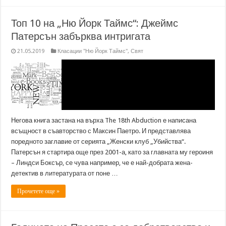
Топ 10 на „Ню Йорк Таймс“: Джеймс
Патерсън забърква интригата
21.05.2019
Класации "Ню Йорк Таймс"
,
Свят
Негова книга застана на върха The 18th Abduction е написана
всъщност в съавторство с Максин Паетро. И представлява
поредното заглавие от серията „Женски клуб „Убийства“.
Патерсън я стартира още през 2001-а, като за главната му героиня
– Линдси Боксър, се чува например, че е най-добрата жена-
детектив в литературата от поне …
Прочетете още »