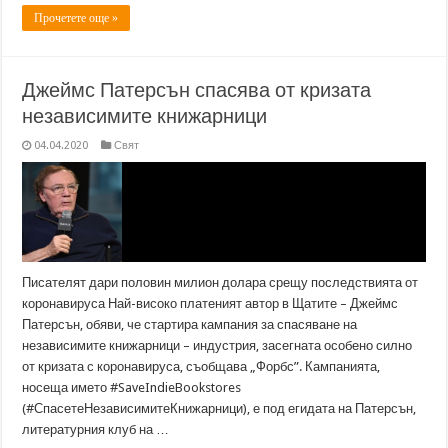
Прочетете още »
Джеймс Патерсън спасява от кризата
независимите книжарници
04.04.2020
Свят
Писателят дари половин милион долара срещу последствията от
коронавируса Най-високо платеният автор в Щатите – Джеймс
Патерсън, обяви, че стартира кампания за спасяване на
независимите книжарници – индустрия, засегната особено силно
от кризата с коронавируса, съобщава „Форбс”. Кампанията,
носеща името #SaveIndieBookstores
(#СпасетеНезависимитеКнижарници), е под егидата на Патерсън,
литературния клуб на …