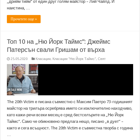
„дрийм тийм” от един друг голям майстор – Лий Чайлд. И
наистина, …
Прочетете още »
Топ 10 на „Ню Йорк Таймс”: Джеймс
Патерсън свали Гришам от върха
25.05.2020
Класации
,
Класации "Ню Йорк Таймс"
,
Свят
The 20th Victim е писана съвместно с Максим Паетро 73-годишният
майстор на трилъра осребрява името си изключително находчиво,
като кажи-речи всеки месец е сред бестселърите на „Ню Йорк
Таймс”. Само че обикновено предлага нещо, писано „в дует” –
както и сега всъщност. The 20th Victim е съвместна творба с година
…