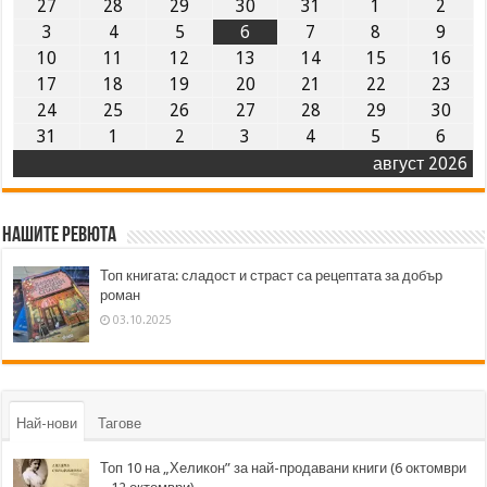
27
28
29
30
31
1
2
3
4
5
6
7
8
9
10
11
12
13
14
15
16
17
18
19
20
21
22
23
24
25
26
27
28
29
30
31
1
2
3
4
5
6
август 2026
Нашите ревюта
Топ книгата: сладост и страст са рецептата за добър
роман
03.10.2025
Най-нови
Тагове
Топ 10 на „Хеликон” за най-продавани книги (6 октомври