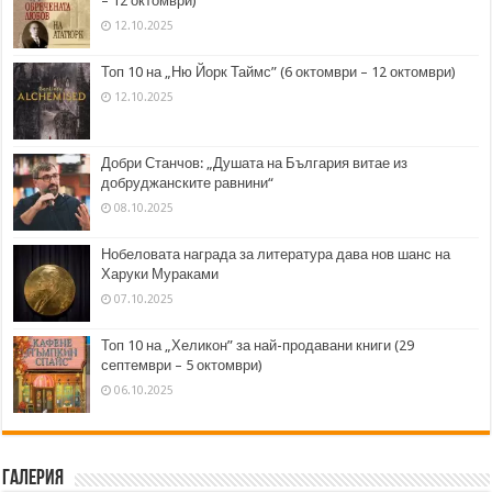
– 12 октомври)
12.10.2025
Топ 10 на „Ню Йорк Таймс” (6 октомври – 12 октомври)
12.10.2025
Добри Станчов: „Душата на България витае из
добруджанските равнини“
08.10.2025
Нобеловата награда за литература дава нов шанс на
Харуки Мураками
07.10.2025
Топ 10 на „Хеликон” за най-продавани книги (29
септември – 5 октомври)
06.10.2025
Галерия