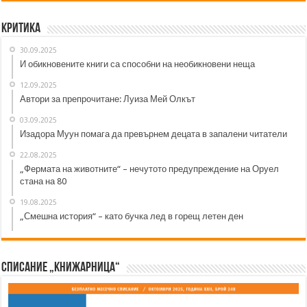
Критика
30.09.2025
И обикновените книги са способни на необикновени неща
12.09.2025
Автори за препрочитане: Луиза Мей Олкът
03.09.2025
Изадора Муун помага да превърнем децата в запалени читатели
22.08.2025
„Фермата на животните“ – нечутото предупреждение на Оруел
стана на 80
19.08.2025
„Смешна история“ – като бучка лед в горещ летен ден
Списание „Книжарница“