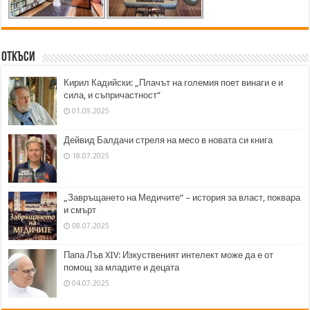
Откъси
Кирил Кадийски: „Плачът на големия поет винаги е и
сила, и съпричастност“
01.09.2025
Дейвид Балдачи стреля на месо в новата си книга
18.07.2025
„Завръщането на Медичите“ – история за власт, поквара
и смърт
08.07.2025
Папа Лъв XIV: Изкуственият интелект може да е от
помощ за младите и децата
04.07.2025