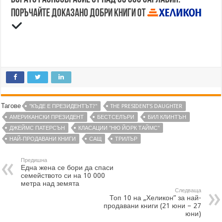
Поръчайте доказано добри книги от
Тагове
"КЪДЕ Е ПРЕЗИДЕНТЪТ?"
THE PRESIDENT'S DAUGHTER
АМЕРИКАНСКИ ПРЕЗИДЕНТ
БЕСТСЕЛЪРИ
БИЛ КЛИНТЪН
ДЖЕЙМС ПАТЕРСЪН
КЛАСАЦИИ "НЮ ЙОРК ТАЙМС"
НАЙ-ПРОДАВАНИ КНИГИ
САЩ
ТРИЛЪР
Предишна
Една жена се бори да спаси
семейството си на 10 000
метра над земята
Следваща
Топ 10 на „Хеликон” за най-
продавани книги (21 юни – 27
юни)