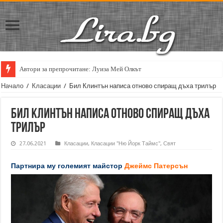
Автори за препрочитане: Луиза Мей Олкът
Кирил Кадийски: „Плачът на големия поет винаги е и сила, и съпричаст
Начало
/
Класации
/
Бил Клинтън написа отново спиращ дъха трилър
Бил Клинтън написа отново спиращ дъха
трилър
27.06.2021
Класации
,
Класации "Ню Йорк Таймс"
,
Свят
Партнира му големият майстор
Джеймс Патерсън