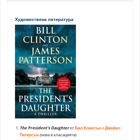
Художествена литература
The President’s Daughter
от
Бил Клинтън
и
Джеймс
Патерсън
(нова в класацията)