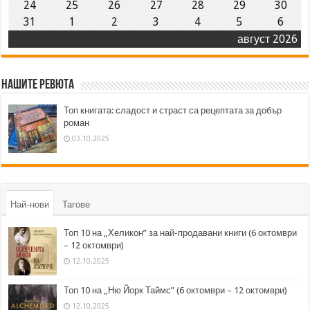
24
25
26
27
28
29
30
31
1
2
3
4
5
6
август 2026
Нашите ревюта
Топ книгата: сладост и страст са рецептата за добър
роман
03.10.2025
Най-нови
Тагове
Топ 10 на „Хеликон” за най-продавани книги (6 октомври
– 12 октомври)
12.10.2025
Топ 10 на „Ню Йорк Таймс” (6 октомври – 12 октомври)
12.10.2025