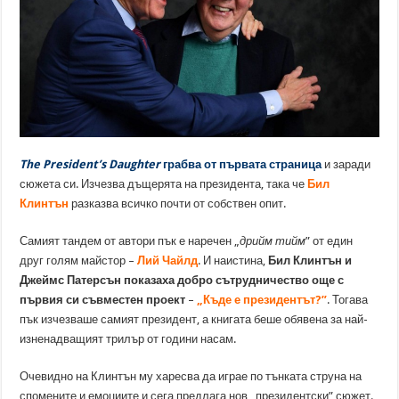
The President’s Daughter
грабва от първата страница
и заради
сюжета си. Изчезва дъщерята на президента, така че
Бил
Клинтън
разказва всичко почти от собствен опит.
Самият тандем от автори пък е наречен „
дрийм тийм
” от един
друг голям майстор –
Лий Чайлд
. И наистина,
Бил Клинтън и
Джеймс Патерсън показаха добро сътрудничество още с
първия си съвместен проект
–
„Къде е президентът?”
. Тогава
пък изчезваше самият президент, а книгата беше обявена за най-
изненадващият трилър от години насам.
Очевидно на Клинтън му харесва да играе по тънката струна на
спомените и емоциите и сега предлага нов „президентски” сюжет.