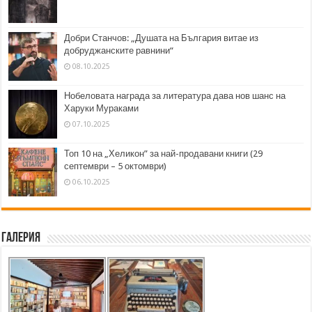
Добри Станчов: „Душата на България витае из
добруджанските равнини“
08.10.2025
Нобеловата награда за литература дава нов шанс на
Харуки Мураками
07.10.2025
Топ 10 на „Хеликон” за най-продавани книги (29
септември – 5 октомври)
06.10.2025
Галерия