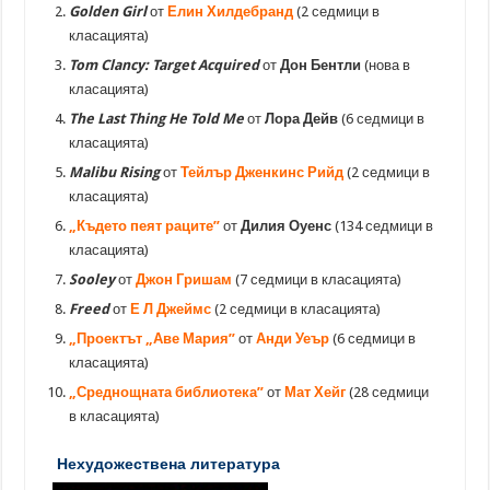
Golden Girl
от
Елин Хилдебранд
(2 седмици в
класацията)
Tom Clancy: Target Acquired
от
Дон Бентли
(нова в
класацията)
The Last Thing He Told Me
от
Лора Дейв
(6 седмици в
класацията)
Malibu Rising
от
Тейлър Дженкинс Рийд
(2 седмици в
класацията)
„Където пеят раците”
от
Дилия Оуенс
(134 седмици в
класацията)
Sooley
от
Джон Гришам
(7 седмици в класацията)
Freed
от
Е Л Джеймс
(2 седмици в класацията)
„Проектът „Аве Мария”
от
Анди Уеър
(6 седмици в
класацията)
„Среднощната библиотека”
от
Мат Хейг
(28 седмици
в класацията)
Нехудожествена литература