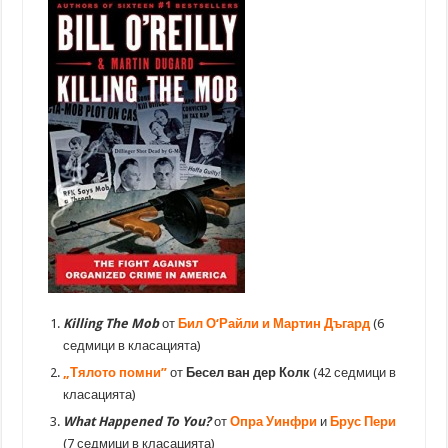
Killing The Mob
от
Бил О
‘
Райли
и
Мартин Дъгард
(6
седмици в класацията)
„Тялото помни”
от
Бесел ван дер Колк
(42 седмици в
класацията)
What Happened To You
?
от
Опра Уинфри
и
Брус Пери
(7 седмици в класацията)