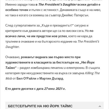
Именно заради това
в
The President’s Daughter
всеки детайл е
особено точен
и пълен с истинност. Динамиката също е на ниво,
но така е когато си вземеш за съавтор Джеймс Патерсън.
След суперлативите за „Къде е президентът?” сигурно и
критериите към двамата автори ще са по-високи сега. Но
по
всичко личи, че им предстои нов успех
, което ни кара да
тръпнем в очакване и на българското издание на
The President’s
Daughter
.
Очаквано,
романът веднага зае първо място при
художествените в класацията за бестселъри на „
Ню Йорк
Таймс
”
– раздел
комбинирани печатни и електронни
. В същата
категория при нехудожествените на върха се завърна
Killing The
Mob
от
Бил О
‘
Райли
и
Мартин Дъгард
.
Ето двете десетки с дата
27 юни 2021 г.
БЕСТСЕЛЪРИТЕ НА НЮ ЙОРК ТАЙМС