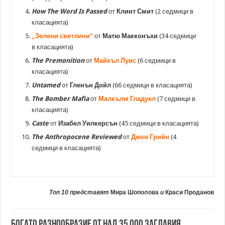
How The Word Is Passed
от
Клинт Смит
(2 седмици в
класацията)
„Зелени светлини”
от
Матю Макконъхи
(34 седмици
в класацията)
The Premonition
от
Майкъл Луис
(6 седмици в
класацията)
Untamed
от
Гленън Дойл
(66 седмици в класацията)
The Bomber Mafia
от
Малкълм Гладуел
(7 седмици в
класацията)
Caste
от
Изабел Уилкерсън
(45 седмици в класацията)
The Anthropocene Reviewed
от
Джон Грийн
(4
седмици в класацията)
Топ 10 представят
Мира Шополова
и
Краси Проданов
Богато разнообразие от над 35 000 заглавия.