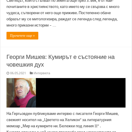
Светецът, който стъпвал по земята още през 3. век, е от най-
почитаните в християнството, като името му се свързва с много
чудеса, сътворени от него още приживе. Постепенно обаче
образът му се митологизира, раждат се легенда след легенда,
много приказни истории – …
Прочетете още »
Георги Мишев: Кумирът е състояние на
човешкия дух
06.05.2021
Интервюта
На Гергьовден публикуваме интервю с писателя Георги Мишев,
свежият носител на „Цветето на Хеликон“ за литературния
мемоар „Мир на кумирите ни. Бележки под линия II“ .