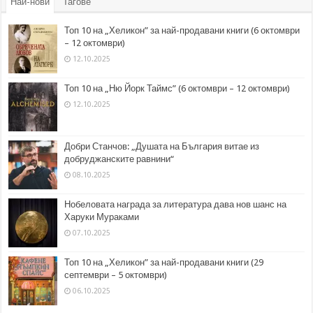
Най-нови
Тагове
Топ 10 на „Хеликон” за най-продавани книги (6 октомври
– 12 октомври)
12.10.2025
Топ 10 на „Ню Йорк Таймс” (6 октомври – 12 октомври)
12.10.2025
Добри Станчов: „Душата на България витае из
добруджанските равнини“
08.10.2025
Нобеловата награда за литература дава нов шанс на
Харуки Мураками
07.10.2025
Топ 10 на „Хеликон” за най-продавани книги (29
септември – 5 октомври)
06.10.2025