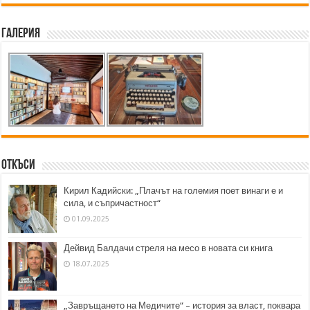
Галерия
Откъси
Кирил Кадийски: „Плачът на големия поет винаги е и
сила, и съпричастност“
01.09.2025
Дейвид Балдачи стреля на месо в новата си книга
18.07.2025
„Завръщането на Медичите“ – история за власт, поквара