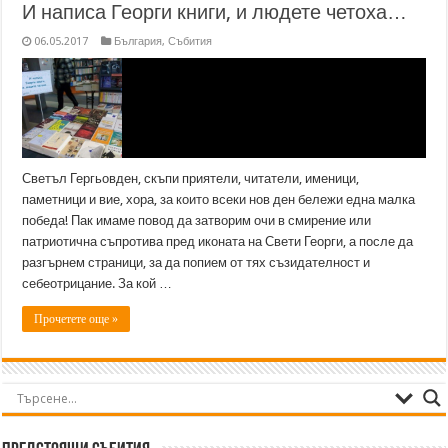
И написа Георги книги, и людете четоха…
06.05.2017
България
,
Събития
Светъл Гергьовден, скъпи приятели, читатели, именици,
паметници и вие, хора, за които всеки нов ден бележи една малка
победа! Пак имаме повод да затворим очи в смирение или
патриотична съпротива пред иконата на Свети Георги, а после да
разгърнем страници, за да попием от тях съзидателност и
себеотрицание. За кой …
Прочетете още »