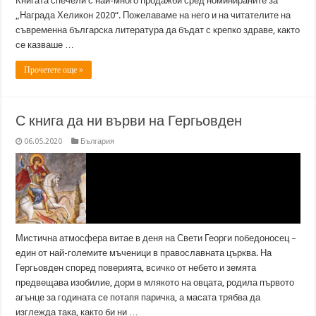
Книгата спечели с най-много продажби сред номинираните за
„Награда Хеликон 2020“. Пожелаваме на него и на читателите на
съвременна българска литература да бъдат с крепко здраве, както
се казваше …
Прочетете още »
С книга да ни върви на Гергьовден
06.05.2020
България
Мистична атмосфера витае в деня на Свети Георги победоносец –
един от най-големите мъченици в православната църква. На
Гергьовден според поверията, всичко от небето и земята
предвещава изобилие, дори в млякото на овцата, родила първото
агънце за годината се потапя паричка, а масата трябва да
изглежда така, както би ни …