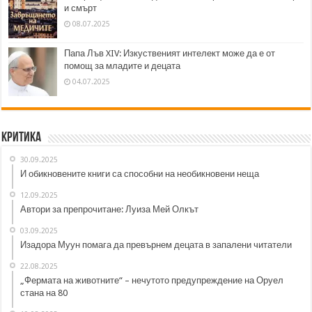
и смърт
08.07.2025
Папа Лъв XIV: Изкуственият интелект може да е от
помощ за младите и децата
04.07.2025
Критика
30.09.2025
И обикновените книги са способни на необикновени неща
12.09.2025
Автори за препрочитане: Луиза Мей Олкът
03.09.2025
Изадора Муун помага да превърнем децата в запалени читатели
22.08.2025
„Фермата на животните“ – нечутото предупреждение на Оруел
стана на 80