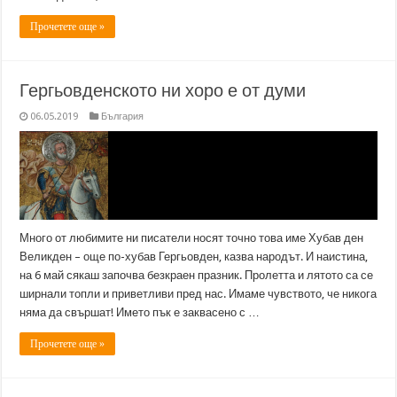
Прочетете още »
Гергьовденското ни хоро е от думи
06.05.2019
България
Много от любимите ни писатели носят точно това име Хубав ден
Великден – още по-хубав Гергьовден, казва народът. И наистина,
на 6 май сякаш започва безкраен празник. Пролетта и лятото са се
ширнали топли и приветливи пред нас. Имаме чувството, че никога
няма да свършат! Името пък е заквасено с …
Прочетете още »