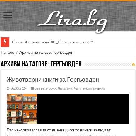
Весела Люцканова на 90: „Все още има любов“
Начало
/
Архиви на тагове: Гергьовден
Архиви на тагове:
Гергьовден
Животворни книги за Гергьовден
06.05.2024
Без категория
,
Читатели
,
Читателски дневник
Ето няколко заглавия от именици, които винаги вълнуват