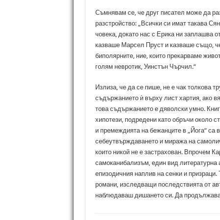
Съмнявам се, че друг писател може да ра
разстройство: „Всички си имат такава Сян
човека, докато нас с Ерика ни заплашва о
казваше Марсел Пруст и казваше също, че
биполярните, ние, които прекарваме живота
голям невротик, Уинстън Чърчил.“
Излиза, че да се пише, не е чак толкова 
съдържанието ѝ върху лист хартия, ако в
това съдържанието е дяволски умно. Книги
хипотези, подредени като обръчи около с
и премеждията на бежанците в „Йога“ са 
себеутвърждаването и миража на самоличн
които никой не е застрахован. Впрочем Ка
самоканибализъм, един вид литературна а
епизодичния наплив на сенки и призраци.
романи, изследващи последствията от ав
наблюдаваш дишането си. Да продължава