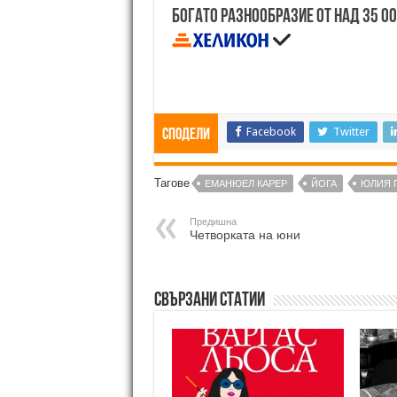
Богато разнообразие от над 35 0
Facebook
Twitter
Сподели
Тагове
ЕМАНЮЕЛ КАРЕР
ЙОГА
ЮЛИЯ 
Предишна
Четворката на юни
Свързани статии