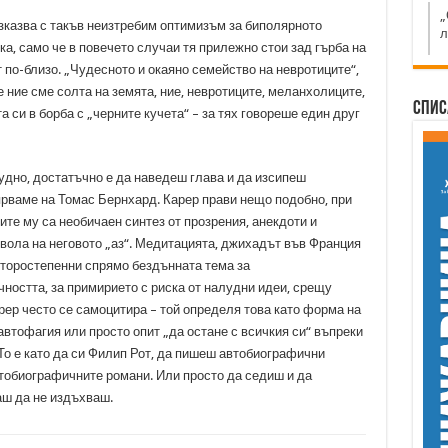
„
зказва с такъв неизтребим оптимизъм за биполярното
л
ка, само че в повечето случаи тя прилежно стои зад гърба на
т по-близо. „Чудесното и окаяно семейство на невротиците“,
 ние сме солта на земята, ние, невротиците, меланхолиците,
Спис
 си в борба с „черните кучета“ – за тях говореше един друг
трудно, достатъчно е да наведеш глава и да изсипеш
ярваме на Томас Бернхард. Карер прави нещо подобно, при
те му са необичаен синтез от прозрения, анекдоти и
твола на неговото „аз“. Медитацията, джихадът във Франция
второстепенни спрямо бездънната тема за
остта, за примирието с риска от налудни идеи, срещу
рер често се самоцитира – той определя това като форма на
втофагия или просто опит „да остане с всичкия си“ въпреки
 То е като да си Филип Рот, да пишеш автобиографични
тобиографичните романи. Или просто да седиш и да
ш да не издъхваш.