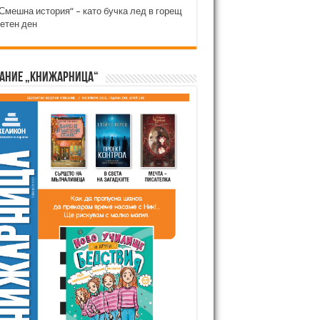
Смешна история“ – като бучка лед в горещ
етен ден
ание „Книжарница“