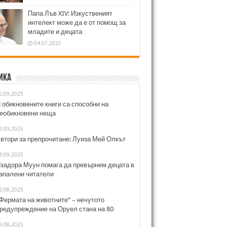
Папа Лъв XIV: Изкуственият
интелект може да е от помощ за
младите и децата
04.07.2025
ика
0.09.2025
 обикновените книги са способни на
еобикновени неща
2.09.2025
втори за препрочитане: Луиза Мей Олкът
3.09.2025
задора Муун помага да превърнем децата в
апалени читатели
2.08.2025
Фермата на животните“ – нечутото
редупреждение на Оруел стана на 80
9.08.2025