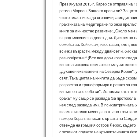
През януари 2015 г. Карер се отправя на
регион Морван. Защо го прави ли? Защото,
чиято власт иска да ограничи, а медитац
практиката на медитиране по онзи прелъс
книги за личностно развитие: „Около мен
в продължение на десет дни. Дискретно ги 
семейство. Кой е сам, изоставен, клет, н
всички възрасти, между двайсет и, бих к
разнообразни.“ (Все пак дори когато глед
изпитва искрена симпатия към учителите по
„духовен еквивалент на Северна Корея“, 
свят. Така целта на книгата да бъде скром
разраства и трансформира в разказ за кра
изпълнен със себе си“. Ислямистката ата
бракът му също се разпада (за протокола 
нея след развода им). В психиатричната 
и само няколко месеца по-късно този галс
намери Коран, изписан с кръвта на Садда
отвежда на гръцкия остров Лерос, където
слезли от лодката на кръвоизливната бе