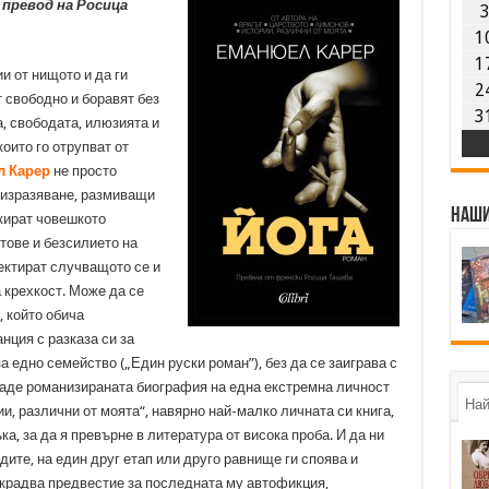
в превод на Росица
1
1
ии от нищото и да ги
2
 свободно и боравят без
3
, свободата, илюзията и
оито го отрупват от
 Карер
не просто
а изразяване, размиващи
Наши
кират човешкото
тове и безсилието на
ктират случващото се и
 крехкост. Може да се
, който обича
нция с разказа си за
за едно семейство („Един руски роман”), без да се заиграва с
даде романизираната биография на една екстремна личност
Най
, различни от моята“, навярно най-малко личната си книга,
а, за да я превърне в литература от висока проба. И да ни
дите, на един друг етап или друго равнище ги споява и
окрадва предвестие за последната му автофикция,