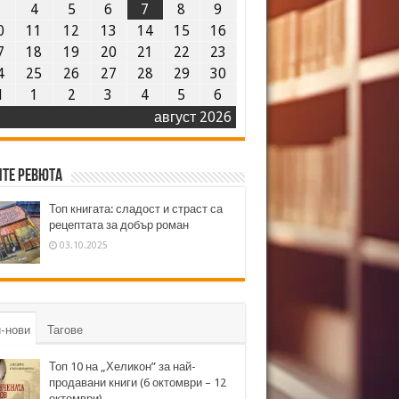
3
4
5
6
7
8
9
0
11
12
13
14
15
16
7
18
19
20
21
22
23
4
25
26
27
28
29
30
1
1
2
3
4
5
6
август 2026
те ревюта
Топ книгата: сладост и страст са
рецептата за добър роман
03.10.2025
-нови
Тагове
Топ 10 на „Хеликон” за най-
продавани книги (6 октомври – 12
октомври)