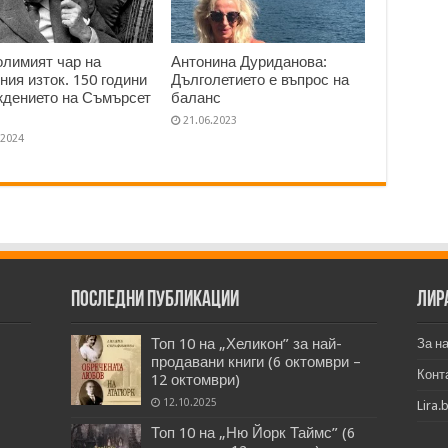
лимият чар на
Антонина Дуриданова:
ния изток. 150 години
Дълголетието е въпрос на
ждението на Съмърсет
баланс
21.06.2023
.2024
Последни публикации
Лир
Топ 10 на „Хеликон” за най-
За н
продавани книги (6 октомври –
Конт
12 октомври)
12.10.2025
Lira.
Топ 10 на „Ню Йорк Таймс” (6