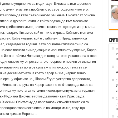
 10-дневно уединение за медитация Випасана във френския
 по думите му, има проблем със своето деспотично его,
ията изглежда като съвършеното решение. Писателят описва
тително духовит начин, с който подхожда към масовите
 има трийсетина мъже, в чиято компания ще седя и ще мълча
оглеждам. Питам се кой от тях е в криза. Кой като мен има
ещастен. Кой е уязвим, кой е стабилен… Представени са
Крит
азал, седемдесет години. Като социални типажи същo са
3
а на собствената си медитация с иронично отчуждение, Карер
И
 йога и тай чи.) Няколко дни след като се установява в този
н
уединението му е прекъснато от сериозни новини от външния
1
ен наръчник за йога се срива – или по-скоро текстът се
А
я на десетилетието, в което Карер е бил „нарцистично
ка срещу офисите на „Шарли Ебдо“ ускорява депресията,
0
– бившата съпруга на Карер законно го блокира да пише за
И
з
болница му прилагат кетамин и електроконвулсивна терапия
ки Индиана Джоунс е готов да полети към Ирак, за да
2
м Хюсеин. Опитът му да възстанови спокойствието си го
„
 преподава творческо писане на млади мъже, току-що
п
жанска криза в Европа…
1