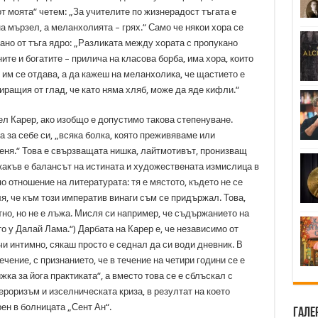
от моята“ четем: „За учителите по жизнерадост тъгата е
на мързел, а меланхолията – грях.“ Само че някои хора се
ано от тъга ядро: „Разликата между хората с пропукано
ите и богатите – прилича на класова борба, има хора, които
е им се отдава, а да кажеш на меланхолика, че щастието е
иращия от глад, че като няма хляб, може да яде кифли.“
ел Карер, ако изобщо е допустимо такова степенуване.
 за себе си, „всяка болка, която преживяваме или
еня.“ Това е свързващата нишка, лайтмотивът, пронизващ
какъв е балансът на истината и художествената измислица в
 отношение на литературата: тя е мястото, където не се
я, че към този императив винаги съм се придържал. Това,
тно, но не е лъжа. Мисля си например, че съдържанието на
то у Далай Лама.“) Дарбата на Карер е, че независимо от
чи интимно, сякаш просто е седнал да си води дневник. В
чение, с признанието, че в течение на четири години се е
ка за йога практиката“, а вместо това се е сблъскал с
роризъм и изселническата криза, в резултат на което
ен в болницата „Сент Ан“.
Гале