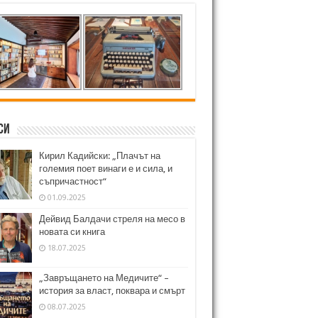
си
Кирил Кадийски: „Плачът на
големия поет винаги е и сила, и
съпричастност“
01.09.2025
Дейвид Балдачи стреля на месо в
новата си книга
18.07.2025
„Завръщането на Медичите“ –
история за власт, поквара и смърт
08.07.2025