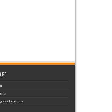
а.бг
ас
акти
bg във Facebook