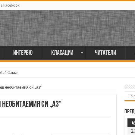
ъв Facebook
Интервю
Класации
Читатели
 Мей Олкът
мия поет винаги е и сила, и съпричастност“
аш необитаемия си „аз“
 необитаемия си „аз“
Пред
2