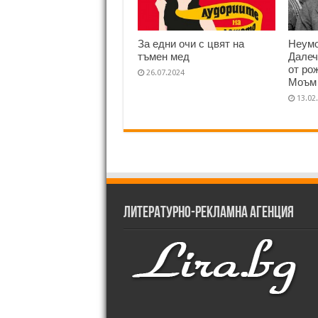
За едни очи с цвят на
Неумо
тъмен мед
Далеч
от ро
26.07.2024
Моъм
13.02
Литературно-рекламна агенция