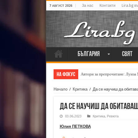
За нас
Контакти
Lira.bg в
7 АВГУСТ 2026
България
Свят
На фокус
Автори за препрочитане: Луиза
Кирил Кадийски: „Плачът на голе
Начало
/
Критика
/
Да се научиш да обитав
Да се научиш да обитаваш
03.06.2023
Критика
,
Ревюта
Юлия ПЕТКОВА