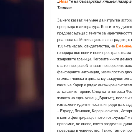
„
Йога
“ е на българския книжен пазар 
Ташева
За него казват, че умее да изтръгва истор
превръща в литература. Книгите му дишат
предразсъдъци с темите за идентичността
реалността. Мотивацията на наградите, с к
1984-та насам, свидетелства, че
Еманюел
генерира все нови и нови пространства з
жанровите граници. Неговите книги демас
състояние, разобличават позьорските жес
фанфарните интонации, безмилостно дисе
оголват човека в цялата му съкрушителна
каже, че Карер е рядко ангажиран писател
хлъзгавите терени. След като потриса Фра
живота на един убиец („Врагът”), после и 
измислени идентичности, и преди да съз
– Едуард Лимонов, Карер написва „Истории
в която филтрира цял потоп от „чужда“ мък
припомни, че онова, което разделя индиви
превръща в човечество. Тъкмо там се пр