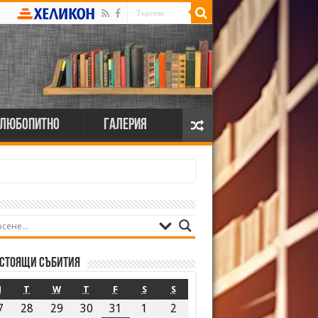
Любопитно
Галерия
стоящи събития
M
T
W
T
F
S
S
7
28
29
30
31
1
2