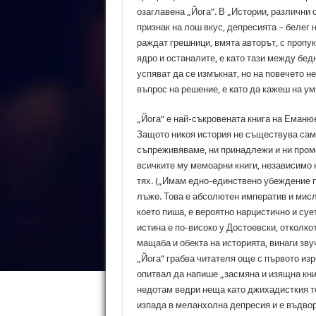
озаглавена „Йога“. В „Истории, различни 
признак на лош вкус, депресията – белег 
раждат грешници, вмята авторът, с пропук
ядро и останалите, е като тази между бедн
успяват да се измъкнат, но на повечето н
въпрос на решение, е като да кажеш на ум
„Йога“ е най-съкровената книга на Еманю
Защото никоя история не съществува сама
съпреживяваме, ни принадлежи и ни пром
всичките му мемоарни книги, независимо 
тях. („Имам едно-единствено убеждение по
лъже. Това е абсолютен императив и мисл
което пиша, е вероятно нарцистично и суе
истина е по-високо у Достоевски, отколко
мащаба и обекта на историята, винаги зву
„Йога“ грабва читателя още с първото изре
опитвал да напише „засмяна и изящна книж
недотам ведри неща като джихадисткия те
изпада в меланхолна депресия и е въдвор