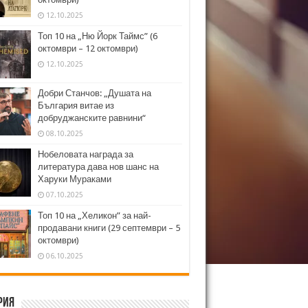
12.10.2025
Топ 10 на „Ню Йорк Таймс” (6
октомври – 12 октомври)
12.10.2025
Добри Станчов: „Душата на
България витае из
добруджанските равнини“
08.10.2025
Нобеловата награда за
литература дава нов шанс на
Харуки Мураками
07.10.2025
Топ 10 на „Хеликон” за най-
продавани книги (29 септември – 5
октомври)
06.10.2025
рия