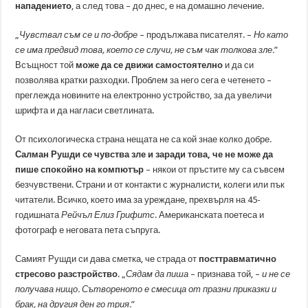
нападението
, а след това – до днес, е на домашно лечение.
„
Чувствал съм се и по-добре
– продължава писателят. –
Но като
се има предвид това, което се случи, не съм чак толкова зле.
”
Всъщност той
може да се движи самостоятелно
и да си
позволява кратки разходки. Проблем за него сега е четенето –
преглежда новините на електронно устройство, за да увеличи
шрифта и да нагласи светлината.
От психологическа страна нещата не са кой знае колко добре.
Салман Рушди се чувства зле и заради това, че не може да
пише спокойно на компютър
– някои от пръстите му са съвсем
безчувствени. Страни и от контакти с журналисти, колеги или пък
читатели. Всичко, което има за уреждане, прехвърля на 45-
годишната
Рейчъл Елиз Грифитс
. Американската поетеса и
фотограф е неговата пета съпруга.
Самият Рушди си дава сметка, че страда от
посттравматично
стресово разстройство
. „
Сядам да пиша
– признава той, –
и не се
получава нищо. Сътвореното е смесица от празни приказки и
брак, на другия ден го трия.
”