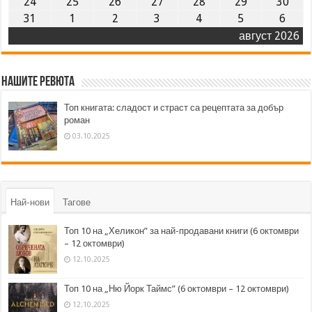
24
25
26
27
28
29
30
31
1
2
3
4
5
6
август 2026
Нашите ревюта
Топ книгата: сладост и страст са рецептата за добър
роман
03.10.2025
Най-нови
Тагове
Топ 10 на „Хеликон” за най-продавани книги (6 октомври
– 12 октомври)
12.10.2025
Топ 10 на „Ню Йорк Таймс” (6 октомври – 12 октомври)
12.10.2025