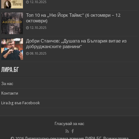
12.10.2025
Топ 10 на „Ню Йорк Таймс” (6 октомври – 12
октомври)
12.10.2025
Добри Станчов: „Душата на България витае из
добруджанските равнини“
08.10.2025
Лира.бг
За нас
Контакти
Lira.bg във Facebook
Гласувай за нас
© 2026 Литературно-рекламна агенция ЛИРА.БГ. Всички права