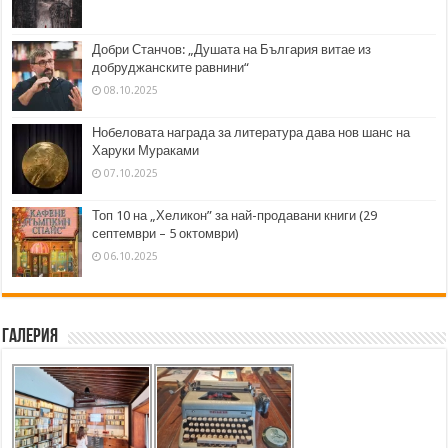
Добри Станчов: „Душата на България витае из
добруджанските равнини“
08.10.2025
Нобеловата награда за литература дава нов шанс на
Харуки Мураками
07.10.2025
Топ 10 на „Хеликон” за най-продавани книги (29
септември – 5 октомври)
06.10.2025
Галерия