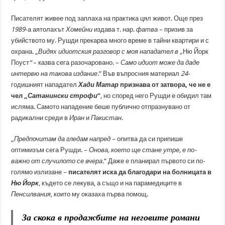
Писателят живее под заплаха на практика цял живот. Още през
1989
-а аятолахът
Хомейни
издава т. нар.
фатва
– призив за
убийството му. Рушди прекарва много време в тайни квартири и с
охрана. „
Видях идиотския разговор с моя нападател в „
Ню Йорк
Поуст
“
– казва сега разочаровано. –
Само идиот може да даде
интервю на такова издание.
” Във въпросния материал
24
-
годишният нападател
Хади Матар
признава от затвора, че не е
чел „
Сатанински строфи
“
, но според него Рушди е обидил там
исляма. Самото нападение беше публично отпразнувано от
радикални среди в
Иран
и
Пакистан
.
„
Предпочитам да гледам напред
– опитва да си припише
оптимизъм сега Рушди. –
Онова, което ще стане утре, е по-
важно от случилото се вчера.
” Даже е планирал първото си по-
голямо излизане –
писателят иска да благодари на болницата в
Ню Йорк
, където се лекува, а също и на парамедиците в
Пенсилвания
, които му оказаха първа помощ.
За скока в продажбите на неговите романи