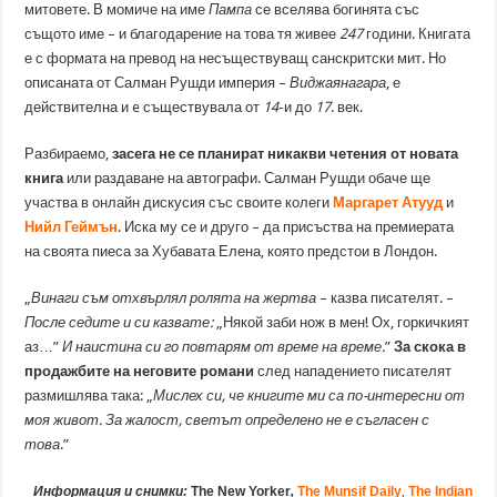
митовете. В момиче на име
Пампа
се вселява богинята със
същото име – и благодарение на това тя живее
247
години. Книгата
е с формата на превод на несъществуващ санскритски мит. Но
описаната от Салман Рушди империя –
Виджаянагара
, е
действителна и e съществувала от
14
-и до
17
. век.
Разбираемо,
засега не се планират никакви четения от новата
книга
или раздаване на автографи. Салман Рушди обаче ще
участва в онлайн дискусия със своите колеги
Маргарет Атууд
и
Нийл Геймън
. Иска му се и друго – да присъства на премиерата
на своята пиеса за Хубавата Елена, която предстои в Лондон.
„
Винаги съм отхвърлял ролята на жертва
– казва писателят. –
После седите и си казвате:
„Някой заби нож в мен! Ох, горкичкият
аз…”
И наистина си го повтарям от време на време.
”
За скока в
продажбите на неговите романи
след нападението писателят
размишлява така: „
Мислех си, че книгите ми са по-интересни от
моя живот. За жалост, светът определено не е съгласен с
това
.”
Информация и снимки:
The New Yorker
,
The Munsif Daily
,
The Indian