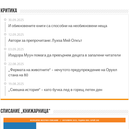
Критика
30.09.2025
И обикновените книги са способни на необикновени неща
12.09.2025
Автори за препрочитане: Луиза Мей Олкът
03.09.2025
Изадора Муун помага да превърнем децата в запалени читатели
22.08.2025
„Фермата на животните“ – нечутото предупреждение на Оруел
стана на 80
19.08.2025
„Смешна история“ – като бучка лед в горещ летен ден
Списание „Книжарница“