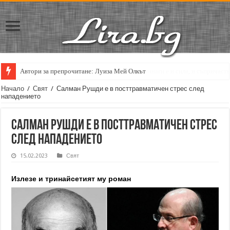
Автори за препрочитане: Луиза Мей Олкът
Кирил Кадийски: „Плачът на големия поет винаги е и сила, и съпричаст
Начало
/
Свят
/
Салман Рушди е в посттравматичен стрес след
нападението
Салман Рушди е в посттравматичен стрес
след нападението
15.02.2023
Свят
Излезе и тринайсетият му роман