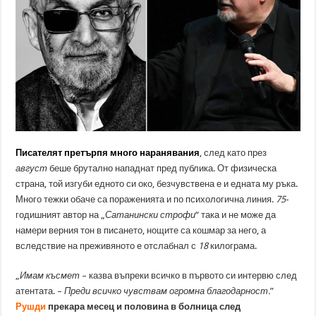
Писателят претърпя много наранявания
, след като през
август
беше брутално нападнат пред публика. От физическа
страна, той изгуби едното си око, безчувствена е и едната му ръка.
Много тежки обаче са пораженията и по психологична линия.
75
-
годишният автор на „
Сатанински строфи
“ така и не може да
намери верния тон в писането, нощите са кошмар за него, а
вследствие на преживяното е отслабнал с
18
килограма.
„
Имам късмет
– казва въпреки всичко в първото си интервю след
атентата. –
Преди всичко чувствам огромна благодарност.
”
Рушди
прекара месец и половина в болница след