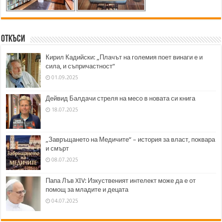
Откъси
Кирил Кадийски: „Плачът на големия поет винаги е и
сила, и съпричастност“
01.09.2025
Дейвид Балдачи стреля на месо в новата си книга
18.07.2025
„Завръщането на Медичите“ – история за власт, поквара
и смърт
08.07.2025
Папа Лъв XIV: Изкуственият интелект може да е от
помощ за младите и децата
04.07.2025