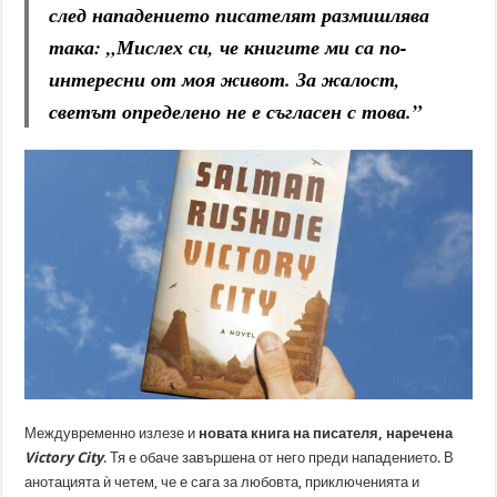
след нападението писателят размишлява
така: „
Мислех си, че книгите ми са по-
интересни от моя живот. За жалост,
светът определено не е съгласен с това
.”
Междувременно излезе и
новата книга на писателя, наречена
Victory City
. Тя е обаче завършена от него преди нападението. В
анотацията ѝ четем, че е сага за любовта, приключенията и