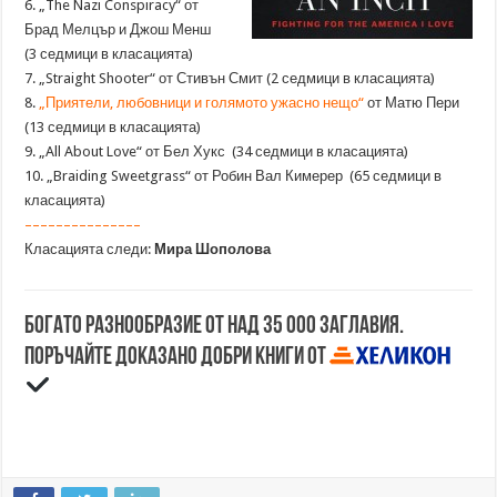
6. „The Nazi Conspiracy“ от
Брад Мелцър и Джош Менш
(3 седмици в класацията)
7. „Straight Shooter“ от Стивън Смит (2 седмици в класацията)
8.
„Приятели, любовници и голямото ужасно нещо“
от Матю Пери
(13 седмици в класацията)
9. „All About Love“ от Бел Хукс (34 седмици в класацията)
10. „Braiding Sweetgrass“ от Робин Вал Кимерер (65 седмици в
класацията)
–––––––––––––––
Класацията следи:
Мира Шополова
Богато разнообразие от над 35 000 заглавия.
Поръчайте доказано добри книги от