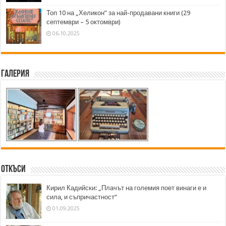
Топ 10 на „Хеликон” за най-продавани книги (29
септември – 5 октомври)
06.10.2025
Галерия
Откъси
Кирил Кадийски: „Плачът на големия поет винаги е и
сила, и съпричастност“
01.09.2025