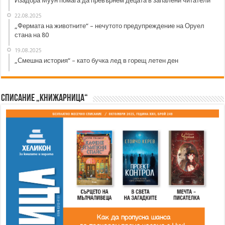
Изадора Муун помага да превърнем децата в запалени читатели
22.08.2025
„Фермата на животните“ – нечутото предупреждение на Оруел
стана на 80
19.08.2025
„Смешна история“ – като бучка лед в горещ летен ден
Списание „Книжарница“