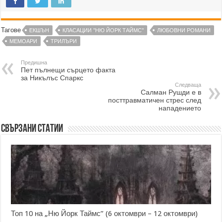
Тагове
ЕКШЪН
КЛАСАЦИИ "НЮ ЙОРК ТАЙМС"
ЛЮБОВНИ РОМАНИ
МЕМОАРИ
ТРИЛЪРИ
Предишна
Пет пълнещи сърцето факта
за Никълъс Спаркс
Следваща
Салман Рушди е в
посттравматичен стрес след
нападението
Свързани статии
Топ 10 на „Ню Йорк Таймс” (6 октомври – 12 октомври)