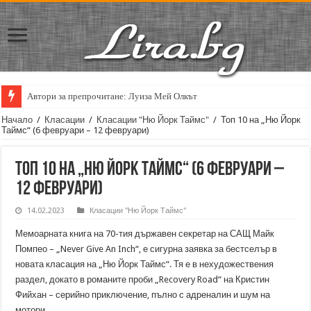
Автори за препрочитане: Луиза Мей Олкът
Начало
/
Класации
/
Класации "Ню Йорк Таймс"
/
Топ 10 на „Ню Йорк
Таймс“ (6 февруари – 12 февруари)
Топ 10 на „Ню Йорк Таймс“ (6 февруари –
12 февруари)
14.02.2023
Класации "Ню Йорк Таймс"
Мемоарната книга на 70-тия държавен секретар на САЩ Майк
Помпео – „Never Give An Inch“, е сигурна заявка за бестселър в
новата класация на „Ню Йорк Таймс“. Тя е в нехудожествения
раздел, докато в романите проби „Recovery Road“ на Кристин
Фийхан – серийно приключение, пълно с адреналин и шум на
мотори.