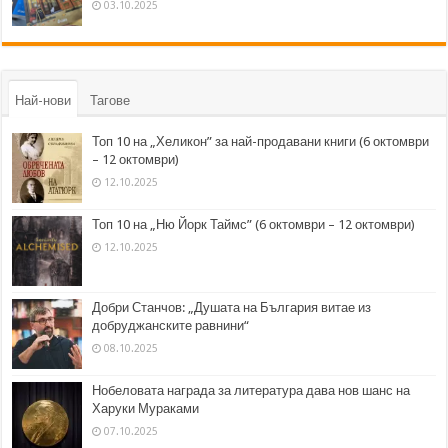
03.10.2025
Най-нови
Тагове
Топ 10 на „Хеликон” за най-продавани книги (6 октомври
– 12 октомври)
12.10.2025
Топ 10 на „Ню Йорк Таймс” (6 октомври – 12 октомври)
12.10.2025
Добри Станчов: „Душата на България витае из
добруджанските равнини“
08.10.2025
Нобеловата награда за литература дава нов шанс на
Харуки Мураками
07.10.2025