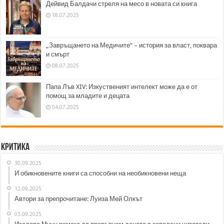
Дейвид Балдачи стреля на месо в новата си книга
18.07.2025
„Завръщането на Медичите“ – история за власт, поквара
и смърт
08.07.2025
Папа Лъв XIV: Изкуственият интелект може да е от
помощ за младите и децата
04.07.2025
Критика
30.09.2025
И обикновените книги са способни на необикновени неща
12.09.2025
Автори за препрочитане: Луиза Мей Олкът
03.09.2025