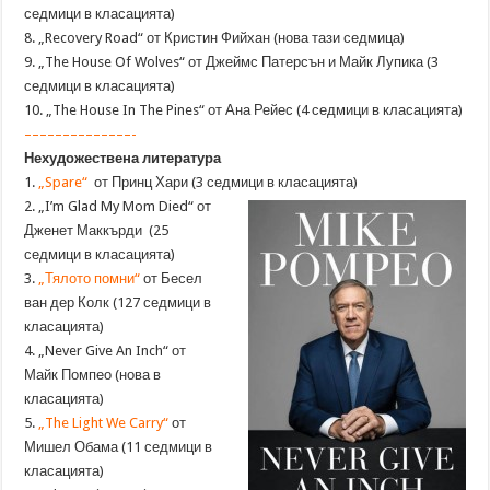
седмици в класацията)
8. „Recovery Road“ от Кристин Фийхан (нова тази седмица)
9. „The House Of Wolves“ от Джеймс Патерсън и Майк Лупика (3
седмици в класацията)
10. „The House In The Pines“ от Ана Рейес (4 седмици в класацията)
––––––––––––––-
Нехудожествена литература
1.
„Spare“
от Принц Хари (3 седмици в класацията)
2. „I’m Glad My Mom Died“ от
Дженет Маккърди (25
седмици в класацията)
3.
„Тялото помни“
от Бесел
ван дер Колк (127 седмици в
класацията)
4. „Never Give An Inch“ от
Майк Помпео (нова в
класацията)
5.
„The Light We Carry“
от
Мишел Обама (11 седмици в
класацията)