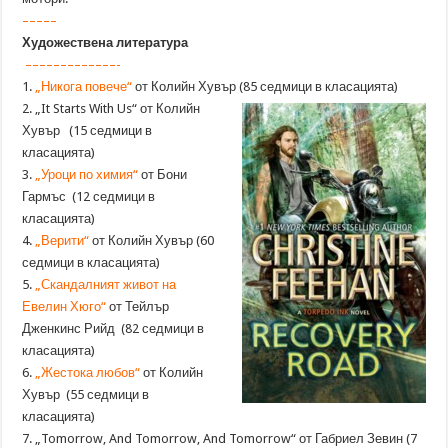
–––––
Художествена литература
–––––––––––––-
1.
„Никога повече“
от Колийн Хувър (85 седмици в класацията)
2. „It Starts With Us“ от Колийн
Хувър (15 седмици в
класацията)
3.
„Уроци по химия“
от Бони
Гармъс (12 седмици в
класацията)
4.
„Верити“
от Колийн Хувър (60
седмици в класацията)
5.
„Скандалният живот на
Евелин Хюго“
от Тейлър
Дженкинс Рийд (82 седмици в
класацията)
6.
„Жестока любов“
от Колийн
Хувър (55 седмици в
класацията)
7. „Tomorrow, And Tomorrow, And Tomorrow“ от Габриел Зевин (7