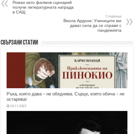
Роман като филмов сценарий
получи литературната награда
в САЩ
Следваща
Виола Ардоне: Учениците ми
дават сила да се справя с
пандемията
Свързани статии
Ръка, която дава – не обеднява. Сърце, което обича – не
остарява!
24.11.2023