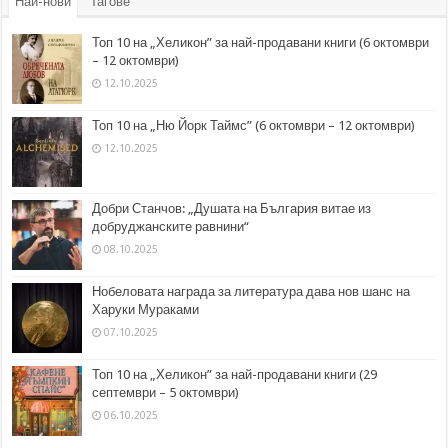
Най-нови
Тагове
Топ 10 на „Хеликон” за най-продавани книги (6 октомври
– 12 октомври)
12.10.2025
Топ 10 на „Ню Йорк Таймс” (6 октомври – 12 октомври)
12.10.2025
Добри Станчов: „Душата на България витае из
добруджанските равнини“
08.10.2025
Нобеловата награда за литература дава нов шанс на
Харуки Мураками
07.10.2025
Топ 10 на „Хеликон” за най-продавани книги (29
септември – 5 октомври)
06.10.2025