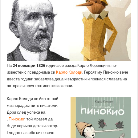
На
24 ноември
1826
година се ражда Карло Лоренцини, по-
известен с псевдонима си
Карло Колоди
. Героят му Пинокио вече
двеста години забавлява деца и възрастни и пренася славата на
автора си през континенти и океани.
Карло Колоди не бил от най-
жизнерадостните писатели.
Дори след успеха на
„
Пинокио
“ той мразел да
бъде наричан детски автор.
Гледал на себе си повече