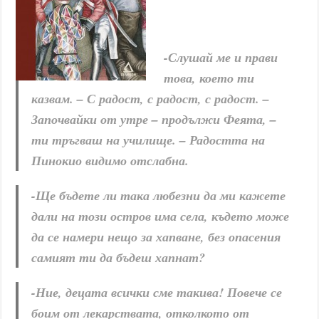
-Слушай ме и прави
това, което ти
казвам. – С радост, с радост, с радост. –
Започвайки от утре – продължи Феята, –
ти тръгваш на училище. – Радостта на
Пинокио видимо отслабна.
-Ще бъдете ли така любезни да ми кажете
дали на този остров има села, където може
да се намери нещо за хапване, без опасения
самият ти да бъдеш хапнат?
-Ние, децата всички сме такива! Повече се
боим от лекарствата, отколкото от