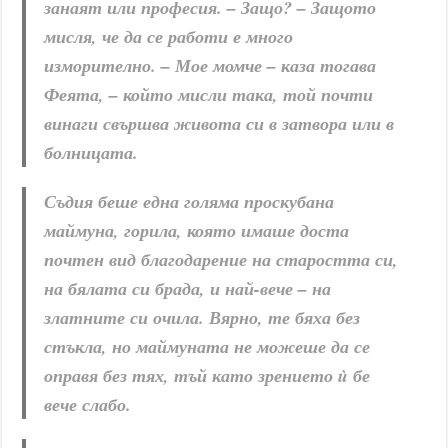
занаят или професия. – Защо? – Защото
мисля, че да се работи е много
изморително. – Мое момче – каза тогава
Феята, – който мисли така, той почти
винаги свършва живота си в затвора или в
болницата.
Съдия беше една голяма проскубана
маймуна, горила, която имаше доста
почтен вид благодарение на старостта си,
на бялата си брада, и най-вече – на
златните си очила. Вярно, те бяха без
стъкла, но маймуната не можеше да се
оправя без тях, тъй като зрението ù бе
вече слабо.