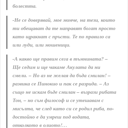
болестта.
-Не се доверявай, мое момче, на тези, които
ти обещават да те направят богат просто
като щракнат с пръсти. Те по правило са
или луди, или мошеници.
-А какво ще правим сега в тъмнината? –
Ще седим и ще чакаме Акулата да ни
смели. – Но аз не желая да бъда смилан! –
развика се Пинокио и пак се разрида. – Аз
също не искам бъде смилан – възрази рибата
Тон, – но съм философ и се утешавам с
мисълта, че след като си се родил риба, по-
достойно е да умреш под водата,
отколкото в олиото!…