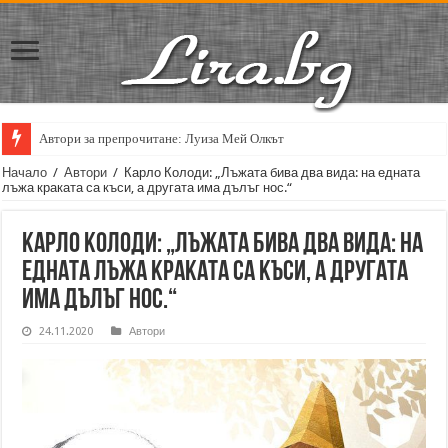
Автори за препрочитане: Луиза Мей Олкът
Кирил Кадийски: „Плачът на големия поет винаги е и сила, и съпричаст
Начало
/
Автори
/
Карло Колоди: „Лъжата бива два вида: на едната
лъжа краката са къси, а другата има дълъг нос.“
Карло Колоди: „Лъжата бива два вида: на
едната лъжа краката са къси, а другата
има дълъг нос.“
24.11.2020
Автори