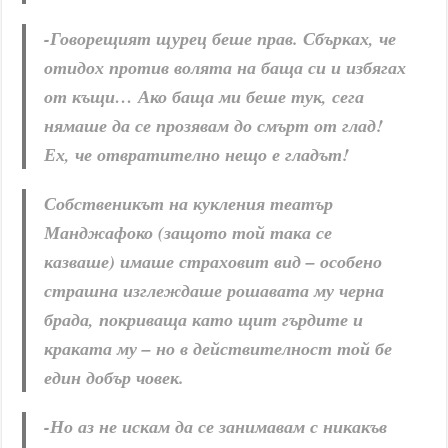
-Говорещият щурец беше прав. Сбърках, че
отидох против волята на баща си и избягах
от къщи… Ако баща ми беше тук, сега
нямаше да се прозявам до смърт от глад!
Ех, че отвратително нещо е гладът!
Собственикът на кукления театър
Манджафоко (защото той така се
казваше) имаше страховит вид – особено
страшна изглеждаше рошавата му черна
брада, покриваща като щит гърдите и
краката му – но в действителност той бе
един добър човек.
-Но аз не искам да се занимавам с никакъв