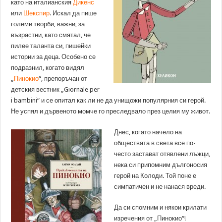
като на италианския
Дикенс
или
Шекспир
. Искал да пише
големи творби, важни, за
възрастни, като смятал, че
пилее таланта си, пишейки
истории за деца. Особено се
подразнил, когато видял
„
Пинокио
“, препоръчан от
детския вестник „Giornale per
i bambini“ и се опитал как ли не да унищожи популярния си герой.
Не успял и дървеното момче го преследвало през целия му живот.
Днес, когато начело на
обществата в света все по-
често застават отявлени лъжци,
нека си припомним дългоносия
герой на Колоди. Той поне е
симпатичен и не нанася вреди.
Да си спомним и някои крилати
изречения от „Пинокио“!