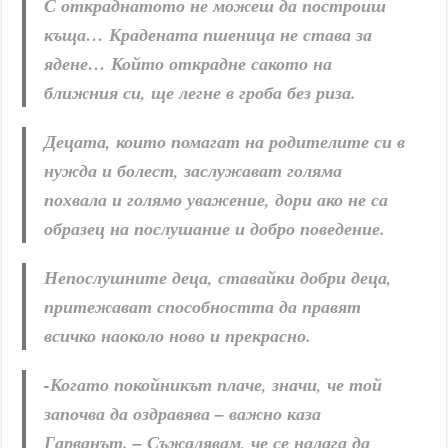
С откраднатото не можеш да построиш
къща… Крадената пшеница не става за
ядене… Който открадне сакото на
ближния си, ще легне в гроба без риза.
Децата, които помагат на родителите си в
нужда и болест, заслужават голяма
похвала и голямо уважение, дори ако не са
образец на послушание и добро поведение.
Непослушните деца, ставайки добри деца,
притежават способността да правят
всичко наоколо ново и прекрасно.
-Когато покойникът плаче, значи, че той
започва да оздравява – важно каза
Гарванът. – Съжалявам, че се налага да