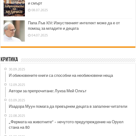
и смърт
08.07.2025
Папа Лъв XIV: Изкуственият интелект може да е от
помощ за младите и децата
04.07.2025
Критика
30.09.2025
И обикновените книги са способни на необикновени неща
12.09.2025
Автори за препрочитане: Луиза Мей Олкът
03.09.2025
Изадора Муун помага да превърнем децата в запалени читатели
22.08.2025
„Фермата на животните“ – нечутото предупреждение на Оруел
стана на 80