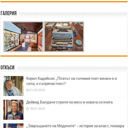
Галерия
Откъси
Кирил Кадийски: „Плачът на големия поет винаги е и
сила, и съпричастност“
01.09.2025
Дейвид Балдачи стреля на месо в новата си книга
18.07.2025
„Завръщането на Медичите“ – история за власт, поквара