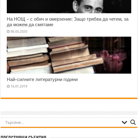
На НОЩ – с обич и омерзение: Защо трябва да четем, за
да можем да смятаме
06.05.2020
Най-силните литературни години
16.01.2019