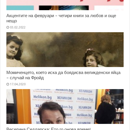
Акцентите на февруари – четири книги за любов и още
нещо
03.02.2022
Момиченцето, което иска да боядисва великденски яйца
– случай на Фройд
17.04.2020
Веселина Седларска: Ето го онова време!