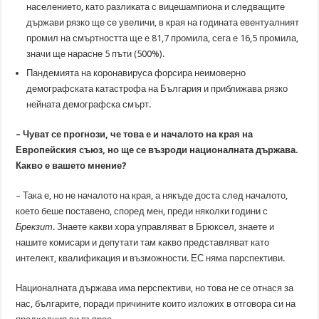
населението, като разликата с вицешампиона и следващите
държави рязко ще се увеличи, в края на годината евентуалният
промил на смъртността ще е 81,7 промила, сега е 16,5 промила,
значи ще нарасне 5 пъти (500%).
Пандемията на коронавируса форсира неимоверно
демографската катастрофа на България и приближава рязко
нейната демографска смърт.
– Чуват се прогнози, че това е и началото на края на
Европейския съюз, но ще се възроди националната държава.
Какво е вашето мнение?
– Така е, но не началото на края, а някъде доста след началото,
което беше поставено, според мен, преди няколки години с
Брекзит
. Знаете какви хора управляват в Брюксел, знаете и
нашите комисари и депутати там какво представляват като
интелект, квалификация и възможности. ЕС няма парспективи.
Националната държава има перспективи, но това не се отнася за
нас, българите, поради причините които изложих в отговора си на