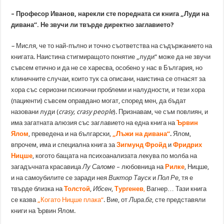
– Професор Иванов, нарекли сте поредната си книга „Луди на
дивана“. Не звучи ли твърде директно заглавието?
–
Мисля, че то най-пълно и точно съответства на съдържанието на
книгата. Наистина стигмиращото понятие „луди“ може да не звучи
съвсем етично и да не се харесва, особено у нас в България, но
клиничните случаи, които тук са описани, наистина се отнасят за
хора със сериозни психични проблеми и налудности, и тези хора
(пациенти) съвсем оправдано могат, според мен, да бъдат
назовани луди (
crasy, crasy people
). Признавам, че съм повлиян, и
има загатната алюзия със заглавието на една книга на
Ървин
Ялом
, преведена и на български,
„Лъжи на дивана“
.
Ялом,
впрочем, има и специална книга за
Зигмунд Фройд
и
Фридрих
Ницше
, когото бащата на психоанализата лекува по молба на
загадъчната красавица
Лу Саломе
– любовница на
Рилке
, Ницше,
и на самоубилите се заради нея
Виктор Тауск
и
Пол Ре
, тя е
твърде близка на
Толстой
,
Ибсен
,
Тургенев
,
Вагнер… Тази книга
се казва
„Когато Ницше плака“
. Вие, от
Лира.бг
, сте представяли
книги на Ървин Ялом.