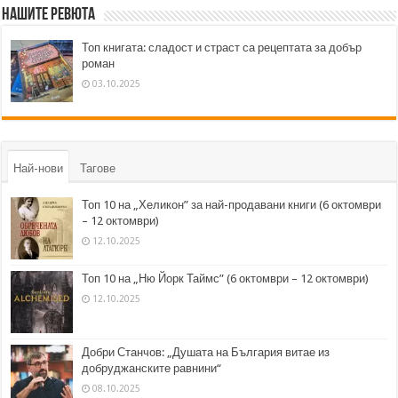
Нашите ревюта
Топ книгата: сладост и страст са рецептата за добър
роман
03.10.2025
Най-нови
Тагове
Топ 10 на „Хеликон” за най-продавани книги (6 октомври
– 12 октомври)
12.10.2025
Топ 10 на „Ню Йорк Таймс” (6 октомври – 12 октомври)
12.10.2025
Добри Станчов: „Душата на България витае из
добруджанските равнини“
08.10.2025