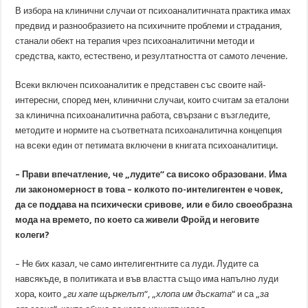
В избора на клинични случаи от психоаналитичната практика имах
предвид и разнообразието на психичните проблеми и страдания,
станали обект на терапия чрез психоаналитични методи и
средства, както, естествено, и резултатността от самото лечение.
Всеки включен психоаналитик е представен със своите най-
интересни, според мен, клинични случаи, които считам за еталони
за клинична психоаналитична работа, свързани с възгледите,
методите и нормите на съответната психоаналитична концепция
на всеки един от петимата включени в книгата психоаналитици.
– Прави впечатление, че „лудите“ са високо образовани. Има
ли закономерност в това – колкото по-интелигентен е човек,
да се поддава на психически сривове, или е било своеобразна
мода на времето, по което са живели Фройд и неговите
колеги?
– Не бих казал, че само интелигентните са луди. Лудите са
навсякъде, в политиката и във властта също има напълно луди
хора, които „
ги хапе щъркелът
“, „
хлопа им дъската
“ и са „
за