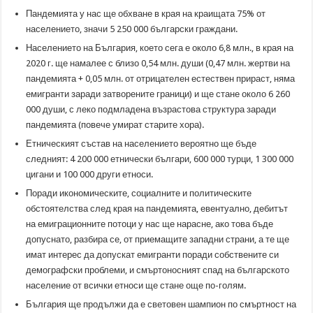
Пандемията у нас ще обхване в края на краищата 75% от
населението, значи 5 250 000 български граждани.
Населението на България, което сега е около 6,8 млн., в края на
2020 г. ще намалее с близо 0,54 млн. души (0,47 млн. жертви на
пандемията + 0,05 млн. от отрицателен естествен прираст, няма
емигранти заради затворените граници) и ще стане около 6 260
000 души, с леко подмладена възрастова структура заради
пандемията (повече умират старите хора).
Етническият състав на населението вероятно ще бъде
следният: 4 200 000 етнически българи, 600 000 турци, 1 300 000
цигани и 100 000 други етноси.
Поради икономическите, социалните и политическите
обстоятелства след края на пандемията, евентуално, дебитът
на емиграционните потоци у нас ще нарасне, ако това бъде
допуснато, разбира се, от приемащите западни страни, а те ще
имат интерес да допускат емигранти поради собствените си
демографски проблеми, и смъртоносният спад на българското
население от всички етноси ще стане още по-голям.
България ще продължи да е световен шампион по смъртност на