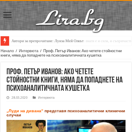
Кирил Кадийски: „Плачът на големия поет винаги е и сила, и съпричаст
Начало
/
Интервюта
/
Проф. Петър Иванов: Ако четете стойностни
книги, няма да попаднете на психоаналитичната кушетка
Проф. Петър Иванов: Ако четете
стойностни книги, няма да попаднете на
психоаналитичната кушетка
28.03.2020
Интервюта
„Луди на дивана“
представя психоаналитични клинични
случаи