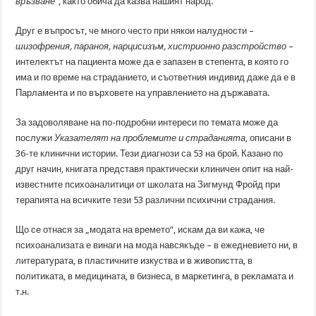
връзване
“, както обича да казва нашият народ.
Друг е въпросът, че много често при някои налудности –
шизофрения, параноя, нарцисизъм, хистрионно разстройство
–
интелектът на пациента може да е запазен в степента, в която го
има и по време на страданието, и съответния индивид даже да е в
Парламента и по върховете на управлението на държавата.
За задоволяване на по-подробни интереси по темата може да
послужи
Указателят на проблемите и страданията
, описани в
36-те клинични истории. Тези диагнози са 53 на брой. Казано по
друг начин, книгата представя практически клиничен опит на най-
известните психоаналитици от школата на Зигмунд Фройд при
терапията на всичките тези 53 различни психични страдания.
Що се отнася за „модата на времето“, искам да ви кажа, че
психоанализата е винаги на мода навсякъде – в ежедневието ни, в
литературата, в пластичните изкуства и в живопистта, в
политиката, в медицината, в бизнеса, в маркетинга, в рекламата и
т.н.