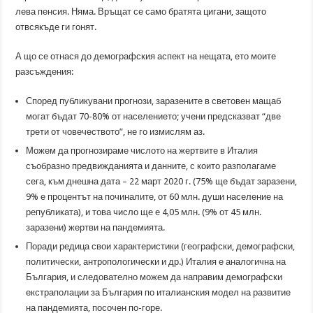
лева пенсия. Няма. Връщат се само братята цигани, защото
отвсякъде ги гонят.
А що се отнася до демографския аспект на нещата, ето моите
разсъждения:
Според публикувани прогнози, заразените в световен мащаб
могат бъдат 70-80% от населението; учени предсказват “две
трети от човечеството”, не го измислям аз.
Можем да прогнозираме числото на жертвите в Италия
съобразно предвижданията и данните, с които разполагаме
сега, към днешна дата – 22 март 2020 г. (75% ще бъдат заразени,
9% е процентът на починалите, от 60 млн. души население на
републиката), и това число ще е 4,05 млн. (9% от 45 млн.
заразени) жертви на пандемията.
Поради редица свои характеристики (географски, демографски,
политически, антропологически и др.) Италия е аналогична на
България, и следователно можем да направим демографски
екстраполации за България по италианския модел на развитие
на пандемията, посочен по-горе.