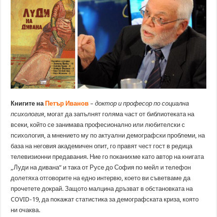
Книгите на
Петър Иванов
–
доктор и професор по социална
психология
, могат да запълнят голяма част от библиотеката на
всеки, който се занимава професионално или любителски с
психология, а мнението му по актуални демографски проблеми, на
база на неговия академичен опит, го правят чест гост в редица
телевизионни предавания. Ние го поканихме като автор на книгата
„Луди на дивана“ и така от Русе до София по мейл и телефон
долетяха отговорите на едно интервю, което ви съветваме да
прочетете докрай. Защото малцина дръзват в обстановката на
COVID-19, да покажат статистика за демографската криза, която
ни очаква.