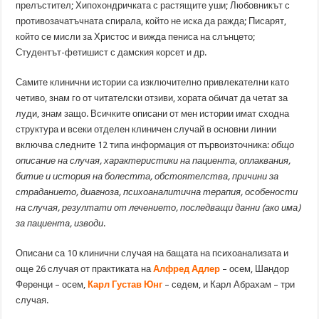
прелъстител; Хипохондричката с растящите уши; Любовникът с
противозачатъчната спирала, който не иска да ражда; Писарят,
който се мисли за Христос и вижда пениса на слънцето;
Студентът-фетишист с дамския корсет и др.
Самите клинични истории са изключително привлекателни като
четиво, знам го от читателски отзиви, хората обичат да четат за
луди, знам защо. Всичките описани от мен истории имат сходна
структура и всеки отделен клиничен случай в основни линии
включва следните 12 типа информация от първоизточника:
общо
описание на случая, характеристики на пациента, оплаквания,
битие и история на болестта, обстоятелства, причини за
страданието, диагноза, психоаналитична терапия, особености
на случая, резултати от лечението, последващи данни (ако има)
за пациента, изводи
.
Описани са 10 клинични случая на бащата на психоанализата и
още 26 случая от практиката на
Алфред Адлер
– осем, Шандор
Ференци – осем,
Карл Густав Юнг
– седем, и Карл Абрахам – три
случая.