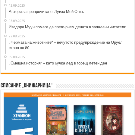
12.09.2025
Автори за препрочитане: Луиза Мей Олкът
03.09.2025
Изадора Муун помага да превърнем децата в запалени читатели
22.08.2025
„Фермата на животните“ – нечутото предупреждение на Оруел
стана на 80
19.08.2025
„Смешна история“ – като бучка лед в горещ летен ден
Списание „Книжарница“