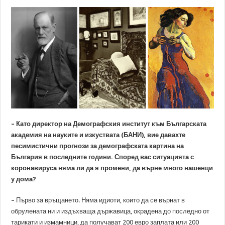
– Като директор на Демографския институт към Българската
академия на науките и изкуствата (БАНИ), вие давахте
песимистични прогнози за демографската картина на
България в последните години. Според вас ситуацията с
коронавируса няма ли да я промени, да върне много нашенци
у дома?
– Първо за връщането. Няма идиоти, които да се върнат в
обрулената ни и издъхваща държавица, окрадена до последно от
тарикати и измамници, да получават 200 евро заплата или 200