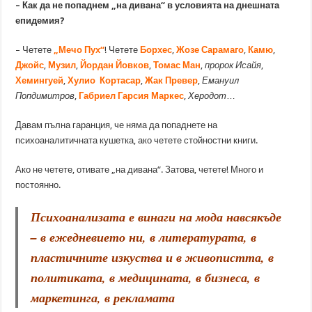
– Как да не попаднем „на дивана“ в условията на днешната
епидемия?
– Четете
„Мечо Пух“
! Четете
Борхес
,
Жозе Сарамаго
,
Камю
,
Джойс
,
Музил
,
Йордан Йовков
,
Томас Ман
,
пророк Исайя
,
Хемингуей
,
Хулио Кортасар
,
Жак Превер
,
Емануил
Попдимитров
,
Габриел Гарсия Маркес
,
Херодот
…
Давам пълна гаранция, че няма да попаднете на
психоаналитичната кушетка, ако четете стойностни книги.
Ако не четете, отивате „на дивана“. Затова, четете! Много и
постоянно.
Психоанализата е винаги на мода навсякъде
– в ежедневието ни, в литературата, в
пластичните изкуства и в живопистта, в
политиката, в медицината, в бизнеса, в
маркетинга, в рекламата