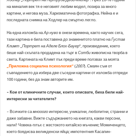
на миналия век тя е неговият любим модел, позира за много
картини, и негова муза. Харизматична фотографка. Нейна е и
последната снимка на Ходлер на смъртно легло.
На една изложба на
Ар нуво
в онези времена, както научих сега,
тази картина е била поставена до знаменитото платно на
Густав
Климт
„
Портрет на Аделе Блох-Бауер
“, произведение, което
беше най-скъпата продадена на търг в
Сотби
живописна творба в
света. Картината на Климт пък преди време ползвах за моята
„Приложна социална психология“
(
2007
). Смаян съм от
съвпадението да избера две съседни картини от изложба отпреди
100 години, без да знам авторите им.
– Кои от клиничните случаи, които описвате, биха били най-
интересни за читателите?
– Всичките са
мнооого
интересни, уникални, любопитни, странни и
даже забавни. Вижте съдържанието на книгата, какви персони,
нали? Човека-плъх с жестокото китайско мъчение; Момиченцето,
което боядисва великденски яйца; импотентния Касапин-