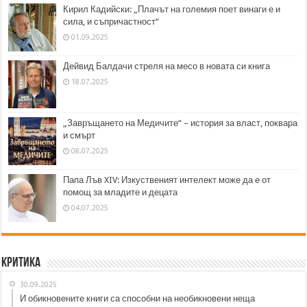
Кирил Кадийски: „Плачът на големия поет винаги е и
сила, и съпричастност“
01.09.2025
Дейвид Балдачи стреля на месо в новата си книга
18.07.2025
„Завръщането на Медичите“ – история за власт, поквара
и смърт
08.07.2025
Папа Лъв XIV: Изкуственият интелект може да е от
помощ за младите и децата
04.07.2025
Критика
30.09.2025
И обикновените книги са способни на необикновени неща