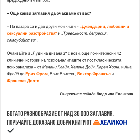
предходния ви въпрос.
– Още какви заглавия да очакваме от вас?
– На пазара са и две други мои книги –
„Джендърни, любовни и
сексуални разстройства“
и „
Тревожност, депресия,
самоубийство
“.
Очаквайте и „Луди на дивана 2“ с нови, още по-интересни 42
клинични истории на психоаналитиците от посткласическата
психоанализа – от
Мелани Клайн
,
Хелене Дойч
,
Карен Хорни
и
Ана
Фройд
до
Ерих Фром
, Ерик Ериксон,
Виктор Франкъл
и
Франсоаз Долто
.
Въпросите зададе
Людмила Еленкова
Богато разнообразие от над 35 000 заглавия.
Поръчайте доказано добри книги от