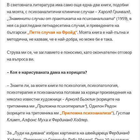
В световната литература има само още една-две книги, подобни
на моята, с психоаналитични клинични случаи –
Харолд Гринвалд
,
„
Знаменити случаи от практиката на психоанализата
“ (1959), в
нея са разгледани петнадесетина случая, и преведените на
български
„Петте случая на Фройд“
. Моята книга е най-пълна и
методична, не казвам, че е най-добра, но може би е така.
Струва ми се, че заглавието е поносимо, като окончателен отговор
на въпроса ви.
– Коя е нарисуваната дама на корицата?
– Знаете ли, за моите книги по психология, психопатология,
психотерапия и психоанализа ползвам за корици произведения на
няколко известни художници –
Арнолд Бьоклин
(кориците на
тритомника ми
„Приложна психотерапия“
), Одилон Редон
(кориците на тритомника ми
„Приложна психоанализа“
),
Густав
Климт, Алфонс Муха
и
Фердинанд Ходлер
.
За „Луди на дивана“ избрах картината на швейцареца
Фердинанд
Ходлер
„
Портрет на Гертруда Деби-Мюлер
“. През 20-те години