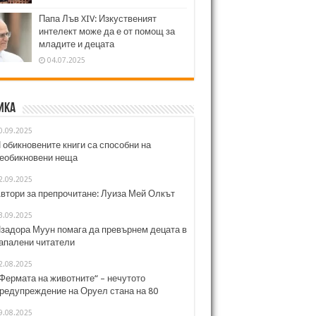
Папа Лъв XIV: Изкуственият
интелект може да е от помощ за
младите и децата
04.07.2025
ика
0.09.2025
 обикновените книги са способни на
еобикновени неща
2.09.2025
втори за препрочитане: Луиза Мей Олкът
3.09.2025
задора Муун помага да превърнем децата в
апалени читатели
2.08.2025
Фермата на животните“ – нечутото
редупреждение на Оруел стана на 80
9.08.2025