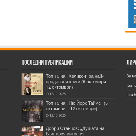
Последни публикации
Лир
Топ 10 на „Хеликон” за най-
За н
продавани книги (6 октомври –
Конт
12 октомври)
12.10.2025
Lira.
Топ 10 на „Ню Йорк Таймс” (6
октомври – 12 октомври)
12.10.2025
Добри Станчов: „Душата на
България витае из