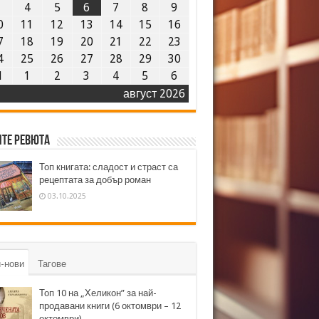
3
4
5
6
7
8
9
0
11
12
13
14
15
16
7
18
19
20
21
22
23
4
25
26
27
28
29
30
1
1
2
3
4
5
6
август 2026
те ревюта
Топ книгата: сладост и страст са
рецептата за добър роман
03.10.2025
-нови
Тагове
Топ 10 на „Хеликон” за най-
продавани книги (6 октомври – 12
октомври)