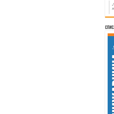
„
л
Спис