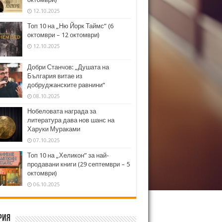
12.10.2025
Топ 10 на „Ню Йорк Таймс” (6
октомври – 12 октомври)
12.10.2025
Добри Станчов: „Душата на
България витае из
добруджанските равнини“
08.10.2025
Нобеловата награда за
литература дава нов шанс на
Харуки Мураками
07.10.2025
Топ 10 на „Хеликон” за най-
продавани книги (29 септември – 5
октомври)
06.10.2025
рия