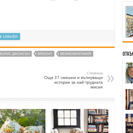
LinkedIn
Откъ
БОРИС ДЖОНСЪН
БРЕКЗИТ
ВЕЛИКОБРИТАНИЯ
Следваща
Още 37 смешни и вълнуващи
истории за най-трудната
мисия