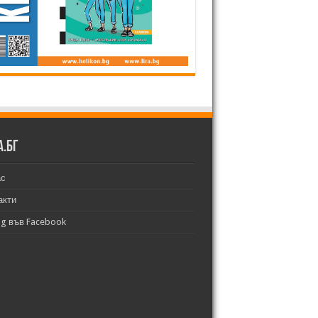
а.бг
ас
акти
bg във Facebook