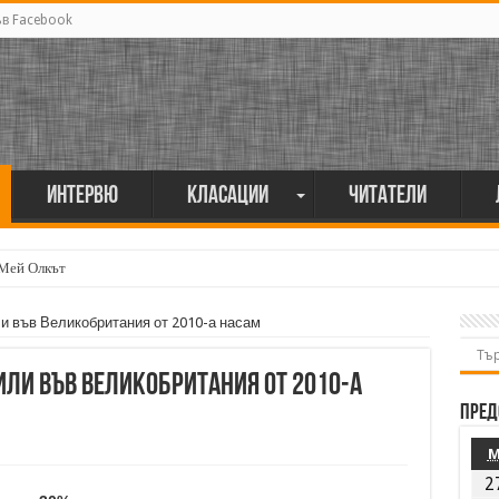
ъв Facebook
Интервю
Класации
Читатели
 Мей Олкът
ли във Великобритания от 2010-а насам
или във Великобритания от 2010-а
Пред
2