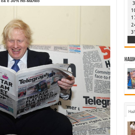
 са с 30% по-малко
1
1
2
3
Наши
Най