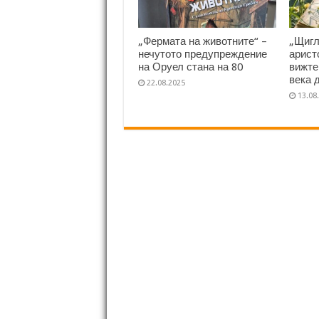
„Фермата на животните“ –
„Щигл
нечутото предупреждение
арист
на Оруел стана на 80
вижте
века 
22.08.2025
13.08