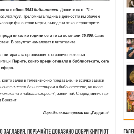
мента с общо
3583 библиотеки
. Данните са от
The
ccountancy’s
.
Преломната година в дейността им обаче е
ничаващи финансови мерки, въведени от консерваторите.
преди няколко години сега те са останали
15 300
. Само
теки. В резултат намаляват и читателите.
т цитираната организация е ограничението във
литици.
Парите, които преди отивали в библиотеките, сега
 сфера.
 който заяви в телевизионно предаване, че всичко зависи
игите и искам да инвестирам в библиотеките, но това
кономиката е набрала скорост
“, заяви той. Според министър-
 Брекзит.
Лира.бг по материали от
„Гардиън“
00 заглавия. Поръчайте доказано добри книги от
Гале