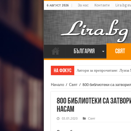
За нас
Контакти
Lira.bg в
6 АВГУСТ 2026
България
Свят
На фокус
Автори за препрочитане: Луиза
Начало
/
Свят
/
800 библиотеки са затвори
800 библиотеки са затвор
насам
03.01.2020
Свят