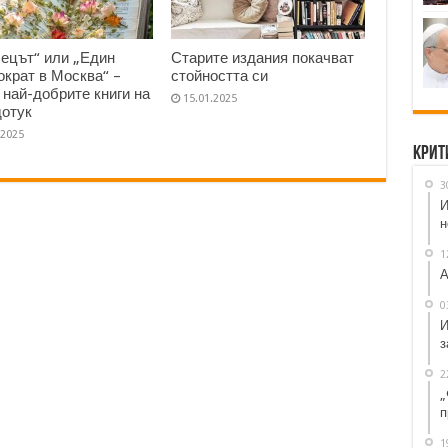
ецът“ или „Един
Старите издания покачват
ократ в Москва“ –
стойността си
 най-добрите книги на
15.01.2025
дотук
.2025
Крит
3
И
н
1
А
0
И
з
2
„
п
1