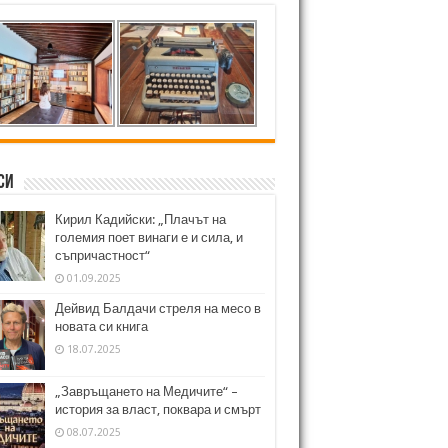
си
Кирил Кадийски: „Плачът на
големия поет винаги е и сила, и
съпричастност“
01.09.2025
Дейвид Балдачи стреля на месо в
новата си книга
18.07.2025
„Завръщането на Медичите“ –
история за власт, поквара и смърт
08.07.2025