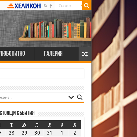
Любопитно
Галерия
стоящи събития
M
T
W
T
F
S
S
7
28
29
30
31
1
2