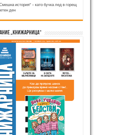
Смешна история“ – като бучка лед в горещ
етен ден
ание „Книжарница“