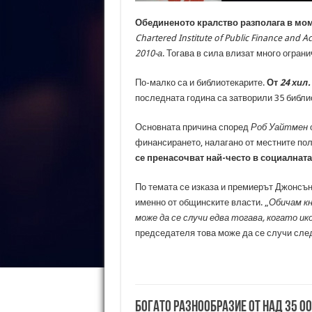
Обединеното кралство разполага в мо
Chartered Institute of Public Finance and A
2010-а
. Тогава в сила влизат много огра
По-малко са и библиотекарите.
От
24 хил.
последната година са затворили 35 библио
Основната причина според
Роб Уайтмен
о
финансирането, налагано от местните по
се пренасочват най-често в социалната
По темата се изказа и премиерът Джонсън,
именно от общинските власти. „
Обичам кн
може да се случи едва тогава, когато и
председателя това може да се случи след
Богато разнообразие от над 35 0