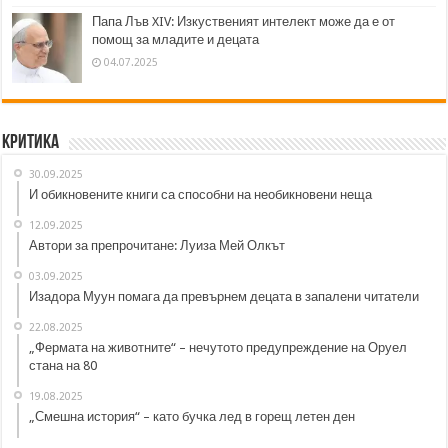
Папа Лъв XIV: Изкуственият интелект може да е от
помощ за младите и децата
04.07.2025
Критика
30.09.2025
И обикновените книги са способни на необикновени неща
12.09.2025
Автори за препрочитане: Луиза Мей Олкът
03.09.2025
Изадора Муун помага да превърнем децата в запалени читатели
22.08.2025
„Фермата на животните“ – нечутото предупреждение на Оруел
стана на 80
19.08.2025
„Смешна история“ – като бучка лед в горещ летен ден