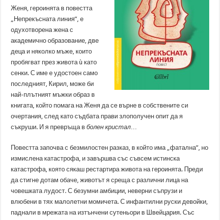
Женя, героинята в повестта
„Непрекъсната линия”, е
одухотворена жена с
академично образование, две
деца и няколко мъже, които
пробягват през живота ù като
сенки. С име е удостоен само
последният, Кирил, може би
най-плътният мъжки образ в
книгата, който помага на Женя да се върне в собствените си
очертания, след като съдбата прави злополучен опит да я
съкруши. И я превръща в
болен кристал
…
Повестта започва с безмилостен разказ, в който има „фатална”, но
измислена катастрофа, и завършва със съвсем истинска
катастрофа, която сякаш рестартира живота на героинята. Преди
да стигне дотам обаче, животът я среща с различни лица на
човешката лудост. С безумни амбиции, неверни съпрузи и
влюбени в тях малолетни момичета. С инфантилни руски девойки,
паднали в мрежата на изтънчени сутеньори в Швейцария. Със