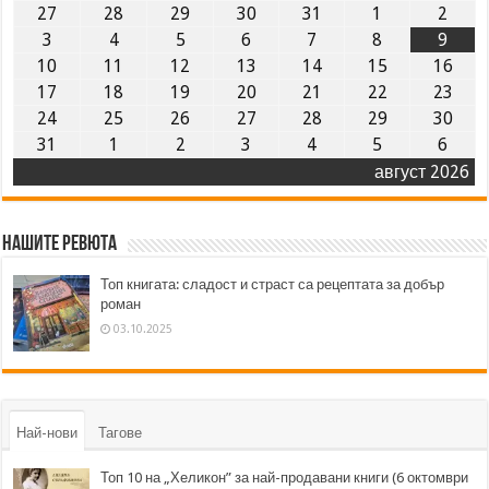
27
28
29
30
31
1
2
3
4
5
6
7
8
9
10
11
12
13
14
15
16
17
18
19
20
21
22
23
24
25
26
27
28
29
30
31
1
2
3
4
5
6
август 2026
Нашите ревюта
Топ книгата: сладост и страст са рецептата за добър
роман
03.10.2025
Най-нови
Тагове
Топ 10 на „Хеликон” за най-продавани книги (6 октомври