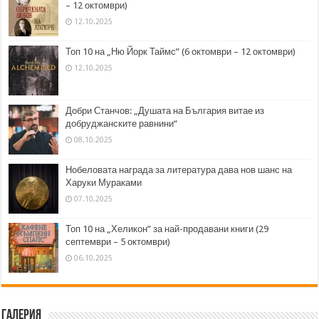
– 12 октомври)
12.10.2025
Топ 10 на „Ню Йорк Таймс” (6 октомври – 12 октомври)
12.10.2025
Добри Станчов: „Душата на България витае из
добруджанските равнини“
08.10.2025
Нобеловата награда за литература дава нов шанс на
Харуки Мураками
07.10.2025
Топ 10 на „Хеликон” за най-продавани книги (29
септември – 5 октомври)
06.10.2025
Галерия