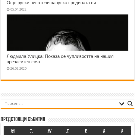
Още руски писатели напускат родината си
05.04.2022
Людмила Улицка: Показа се чупливостта на нашия
презаситен свят
26.03.2020
Предстоящи събития
M
T
W
T
F
S
S