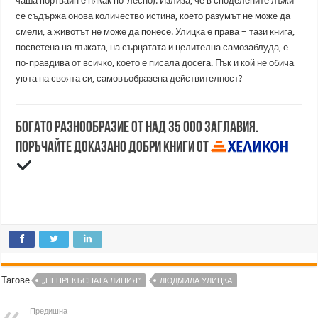
чаша портвайн е някак по-лесно). Излиза, че в споделените лъжи
се съдържа онова количество истина, което разумът не може да
смели, а животът не може да понесе. Улицка е права − тази книга,
посветена на лъжата, на сърцатата и целителна самозаблуда, е
по-правдива от всичко, което е писала досега. Пък и кой не обича
уюта на своята си, самовъобразена действителност?
Богато разнообразие от над 35 000 заглавия.
Поръчайте доказано добри книги от
Тагове
„НЕПРЕКЪСНАТА ЛИНИЯ”
ЛЮДМИЛА УЛИЦКА
Предишна