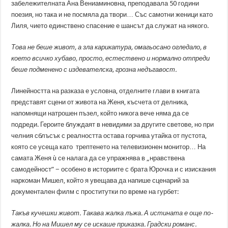
забележителната Ана Вениаминовна, преподавала 50 години
поезия, но така и не посмяла да твори… Със самотни женици като
Лиля, чието единствено спасение е шансът да служат на някого.
Това не беше живот, а зла карикатура, омагьосано огледало, в
което всичко хубаво, просто, естествено и нормално отпреди
беше подменено с издевателска, грозна недъгавост.
Линейността на разказа е условна, отделните глави в книгата
представят сцени от живота на Женя, късчета от делника,
напомнящи натрошен пъзел, който никога вече няма да се
подреди. Героите блуждаят в невидими за другите светове, но при
челния сблъсък с реалността остава горчива утайка от пустота,
която се усеща като трептенето на телевизионен монитор… На
самата Женя ù се налага да се упражнява в „нравствена
самодейност” − особено в историите с брата Юрочка и с изискания
наркоман Мишел, който я увещава да напише сценарий за
документален филм с проститутки по време на гурбет:
Такъв кучешки живот. Такава жалка лъжа. А истината е още по-
жалка. Но на Мишел му се искаше приказка. Градски романс.