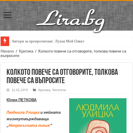
Автори за препрочитане: Луиза Мей Олкът
Начало
/
Критика
/
Колкото повече са отговорите, толкова повече са
въпросите
Колкото повече са отговорите, толкова
повече са въпросите
22.02.2019
Критика
,
Читатели
Юлия ПЕТКОВА
Людмила Улицка
и нейната
жизнеутвърждаваща
„
Непрекъсната линия
”