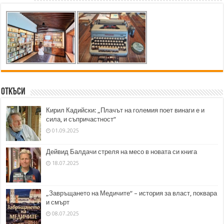
Откъси
Кирил Кадийски: „Плачът на големия поет винаги е и
сила, и съпричастност“
01.09.2025
Дейвид Балдачи стреля на месо в новата си книга
18.07.2025
„Завръщането на Медичите“ – история за власт, поквара
и смърт
08.07.2025