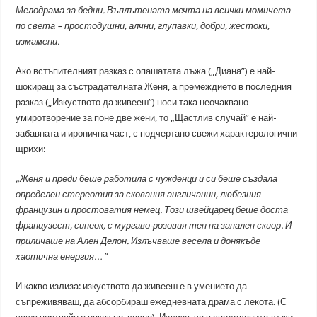
Мелодрама за бедни. Въплътената мечта на всички момичета
по света – простодушни, алчни, глупавки, добри, жестоки,
измамени.
Ако встъпителният разказ с опашатата лъжа („Диана”) е най-
шокиращ за състрадателната Женя, а премеждието в последния
разказ („Изкуството да живееш”) носи така неочаквано
умиротворение за поне две жени, то „Щастлив случай” е най-
забавната и иронична част, с подчертано свежи характерологични
щрихи:
„Женя и преди беше работила с чужденци и си беше създала
определен стереотип за скования англичанин, любезния
французин и простоватия немец. Този швейцарец беше доста
французест, синеок, с мургаво-розовия тен на запален скиор. И
приличаше на Ален Делон. Излъчваше весела и донякъде
хаотична енергия…”
И какво излиза: изкуството да живееш е в умението да
съпреживяваш, да абсорбираш ежедневната драма с лекота. (С