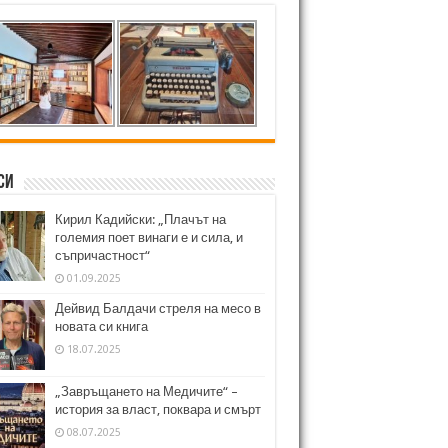
си
Кирил Кадийски: „Плачът на
големия поет винаги е и сила, и
съпричастност“
01.09.2025
Дейвид Балдачи стреля на месо в
новата си книга
18.07.2025
„Завръщането на Медичите“ –
история за власт, поквара и смърт
08.07.2025