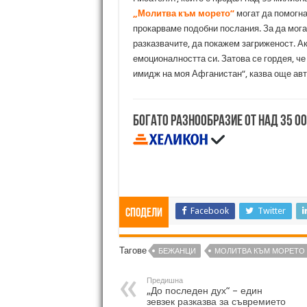
„Молитва към морето“
могат да помогна
прокарваме подобни послания. За да мога
разказвачите, да покажем загриженост. А
емоционалността си. Затова се гордея, ч
имидж на моя Афганистан“, казва още авт
Богато разнообразие от над 35 0
Facebook
Twitter
Сподели
Тагове
БЕЖАНЦИ
МОЛИТВА КЪМ МОРЕТО
Предишна
„До последен дух“ – един
зевзек разказва за съвремието