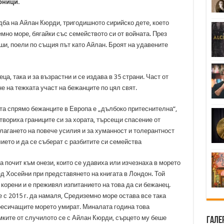
рници.
дба на Айлан Кюрди, тригодишното сирийско дете, което
емно море, бягайки със семейството си от войната. През
и, поели по същия път като Айлан. Броят на удавените
ца, така и за възрастни и се издава в 35 страни. Част от
 на тежката участ на бежанците по цял свят.
та спрямо бежанците в Европа е „дълбоко притеснителна“,
твориха границите си за хората, търсещи спасение от
лагането на повече усилия и за хуманност и толерантност
лието и да се съберат с разбитите си семейства
на почит към онези, които се удавиха или изчезнаха в морето
лед Хосейни при представянето на книгата в Лондон. Той
корени и е преживял изпитанието на това да си бежанец.
 с 2015 г. да намаля, Средиземно море остава все така
пресичащите морето умират. Миналата година това
имките от случилото се с Айлан Кюрди, сърцето му беше
Гале