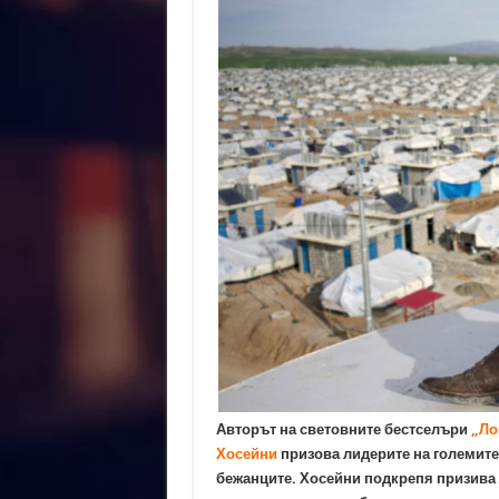
Авторът на световните бестселъри
„Ло
Хосейни
призова лидерите на големите
бежанците. Хосейни подкрепя призива с