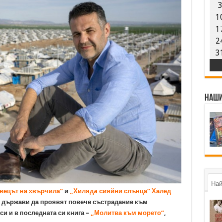
1
1
2
3
Наши
Най
вецът на хвърчила“
и
„Хилядa сияйни слънца“
Халед
 държави да проявят повече състрадание към
и и в последната си книга –
„Молитва към морето“
,