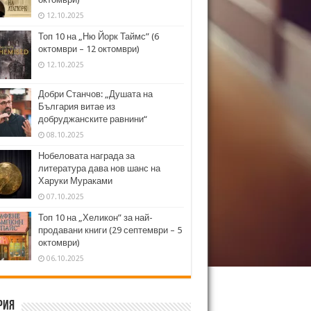
12.10.2025
Топ 10 на „Ню Йорк Таймс” (6
октомври – 12 октомври)
12.10.2025
Добри Станчов: „Душата на
България витае из
добруджанските равнини“
08.10.2025
Нобеловата награда за
литература дава нов шанс на
Харуки Мураками
07.10.2025
Топ 10 на „Хеликон” за най-
продавани книги (29 септември – 5
октомври)
06.10.2025
рия