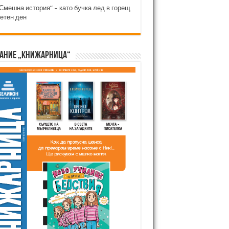
Смешна история“ – като бучка лед в горещ
етен ден
ание „Книжарница“