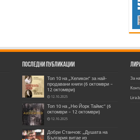
Последни публикации
Лир
Топ 10 на „Хеликон” за най-
За н
продавани книги (6 октомври –
Конт
12 октомври)
12.10.2025
Lira.
Топ 10 на „Ню Йорк Таймс” (6
октомври – 12 октомври)
12.10.2025
Добри Станчов: „Душата на
България витае из