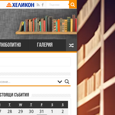
Любопитно
Галерия
стоящи събития
M
T
W
T
F
S
S
7
28
29
30
31
1
2