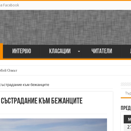
ъв Facebook
Интервю
Класации
Читатели
 Мей Олкът
 състрадание към бежанците
а състрадание към бежанците
Пред
2