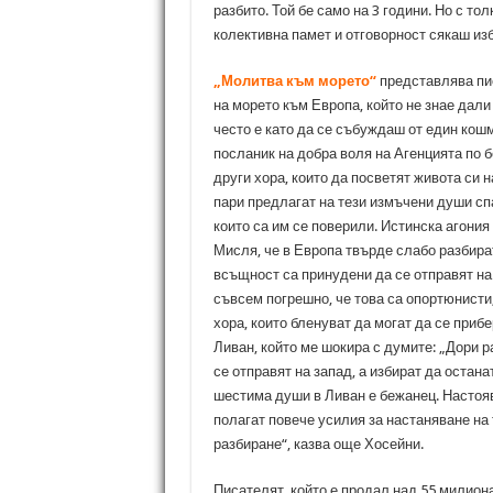
разбито. Той бе само на 3 години. Но с то
колективна памет и отговорност сякаш изб
„Молитва към морето“
представлява пис
на морето към Европа, който не знае дали
често е като да се събуждаш от един кошм
посланик на добра воля на Агенцията по 
други хора, които да посветят живота си н
пари предлагат на тези измъчени души спа
които са им се поверили. Истинска агония
Мисля, че в Европа твърде слабо разбир
всъщност са принудени да се отправят на
съвсем погрешно, че това са опортюнисти
хора, които бленуват да могат да се приб
Ливан, който ме шокира с думите: „Дори ра
се отправят на запад, а избират да остана
шестима души в Ливан е бежанец. Настояв
полагат повече усилия за настаняване на
разбиране“, казва още Хосейни.
Писателят, който е продал над 55 милиона 