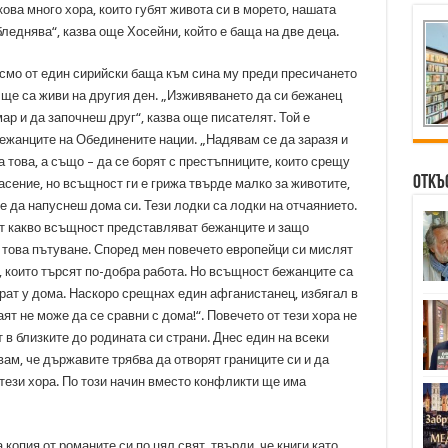
лкова много хора, които губят живота си в морето, нашата
леднява“, казва още Хосейни, който е баща на две деца.
мо от един сирийски баща към сина му преди пресичането
 ще са живи на другия ден. „Изживяването да си бежанец
ар и да започнеш друг“, казва още писателят. Той е
бежанците на Обединените нации. „Надявам се да заразя и
а това, а също – да се борят с престъпниците, които срещу
Откъ
сение, но всъщност ги е грижа твърде малко за животите,
 е да напуснеш дома си. Тези лодки са лодки на отчаянието.
ат какво всъщност представляват бежанците и защо
 това пътуване. Според мен повечето европейци си мислят
, които търсят по-добра работа. Но всъщност бежанците са
ерат у дома. Наскоро срещнах един афганистанец, избягал в
ят не може да се сравни с дома!“. Повечето от тези хора не
т в близките до родината си страни. Днес един на всеки
ам, че държавите трябва да отворят границите си и да
 тези хора. По този начин вместо конфликти ще има
копия от романите си по цял свят, твърди, че книги като