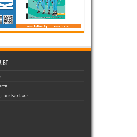
а.бг
ас
акти
bg във Facebook