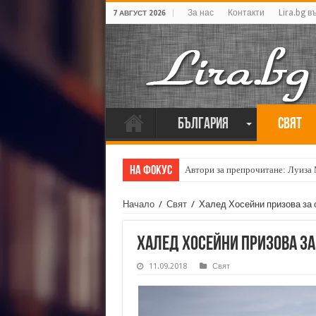
За нас
Контакти
Lira.bg в
7 АВГУСТ 2026
България
Свят
На фокус
Автори за препрочитане: Луиза
Начало
/
Свят
/
Халед Хосейни призова за
Халед Хосейни призова з
11.09.2018
Свят