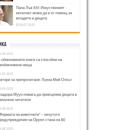
Папа Лъв XIV: Изкуственият
интелект може да е от помощ за
младите и децата
04.07.2025
ика
0.09.2025
 обикновените книги са способни на
еобикновени неща
2.09.2025
втори за препрочитане: Луиза Мей Олкът
3.09.2025
задора Муун помага да превърнем децата в
апалени читатели
2.08.2025
Фермата на животните“ – нечутото
редупреждение на Оруел стана на 80
9.08.2025