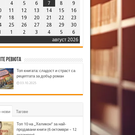
3
4
5
6
7
8
9
0
11
12
13
14
15
16
7
18
19
20
21
22
23
4
25
26
27
28
29
30
1
1
2
3
4
5
6
август 2026
те ревюта
Топ книгата: сладост и страст са
рецептата за добър роман
03.10.2025
-нови
Тагове
Топ 10 на „Хеликон” за най-
продавани книги (6 октомври – 12
октомври)