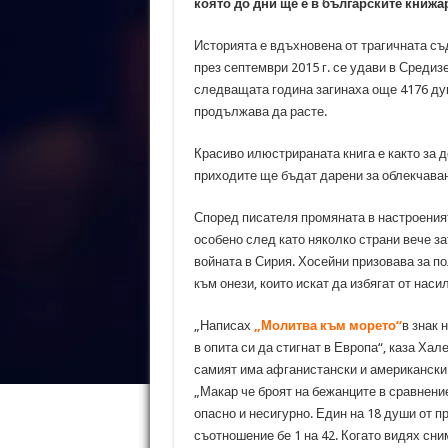
която до дни ще е в българските книжа
Историята е вдъхновена от трагичната съ
през септември 2015 г. се удави в Средиз
следващата година загинаха още 4176 душ
продължава да расте.
Красиво илюстрираната книга е както за де
приходите ще бъдат дарени за облекчаване
Според писателя промяната в настроения
особено след като няколко страни вече за
войната в Сирия. Хосейни призовава за по
към онези, които искат да избягат от наси
„Написах
„Молитва към морето“
в знак 
в опита си да стигнат в Европа“, каза Ха
самият има афганистански и американски 
„Макар че броят на бежанците в сравнение
опасно и несигурно. Един на 18 души от 
съотношение бе 1 на 42. Когато видях сн