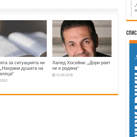
„
л
Спис
ята за ситуацията ни
Халед Хосейни: „Дори раят
 „Нахрани душата на
не е родина“
алеца”
12.09.2018
.2022