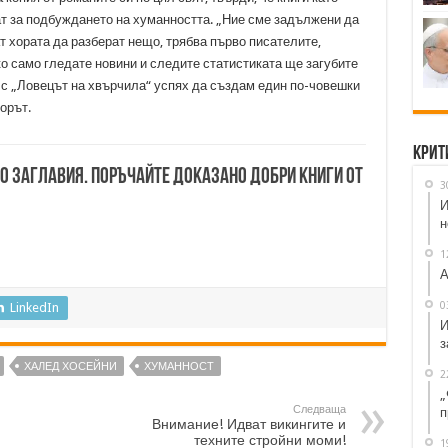
т за подбуждането на хуманността. „Ние сме задължени да
т хората да разберат нещо, трябва първо писателите,
ко само гледате новини и следите статистиката ще загубите
е с „Ловецът на хвърчила“ успях да създам един по-човешки
орът.
Крит
00 заглавия. Поръчайте доказано добри книги от
3
И
н
1
А
0
LinkedIn
И
з
ХАЛЕД ХОСЕЙНИ
ХУМАННОСТ
2
„
Следваща
п
Внимание! Идват викингите и
техните стройни моми!
1