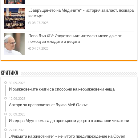
„Завръщането на Медичите“ – история за власт, поквара
и смърт
08.07.2025
Папа Лъв XIV: Изкуственият интелект може да е от
помощ за младите и децата
04.07.2025
Критика
30.09.2025
И обикновените книги са способни на необикновени неща
12.09.2025
Автори за препрочитане: Луиза Мей Олкът
03.09.2025
Изадора Муун помага да превърнем децата в запалени читатели
22.08.2025
„Фермата на животните“ – нечутото предупреждение на Оруел