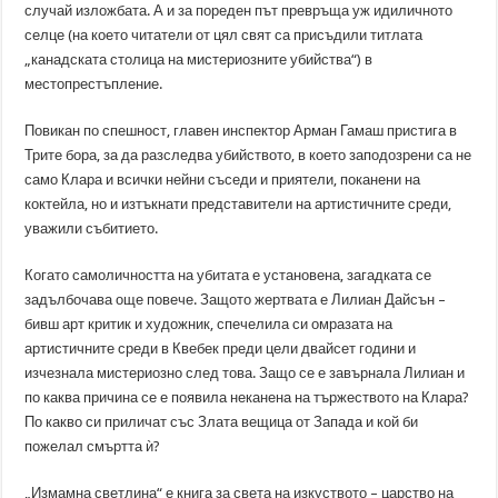
случай изложбата. А и за пореден път превръща уж идиличното
селце (на което читатели от цял свят са присъдили титлата
„канадската столица на мистериозните убийства“) в
местопрестъпление.
Повикан по спешност, главен инспектор Арман Гамаш пристига в
Трите бора, за да разследва убийството, в което заподозрени са не
само Клара и всички нейни съседи и приятели, поканени на
коктейла, но и изтъкнати представители на артистичните среди,
уважили събитието.
Когато самоличността на убитата е установена, загадката се
задълбочава още повече. Защото жертвата е Лилиан Дайсън –
бивш арт критик и художник, спечелила си омразата на
артистичните среди в Квебек преди цели двайсет години и
изчезнала мистериозно след това. Защо се е завърнала Лилиан и
по каква причина се е появила неканена на тържеството на Клара?
По какво си приличат със Злата вещица от Запада и кой би
пожелал смъртта ѝ?
„Измамна светлина“ е книга за света на изкуството – царство на