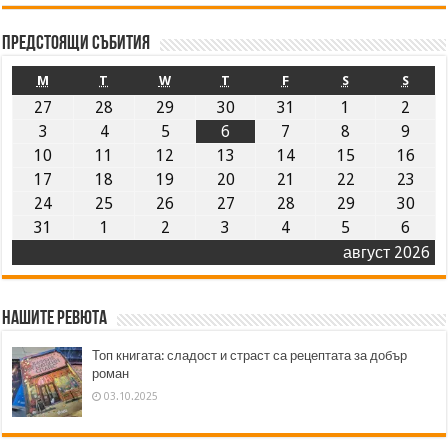
Предстоящи събития
M
T
W
T
F
S
S
27
28
29
30
31
1
2
3
4
5
6
7
8
9
10
11
12
13
14
15
16
17
18
19
20
21
22
23
24
25
26
27
28
29
30
31
1
2
3
4
5
6
август 2026
Нашите ревюта
Топ книгата: сладост и страст са рецептата за добър
роман
03.10.2025