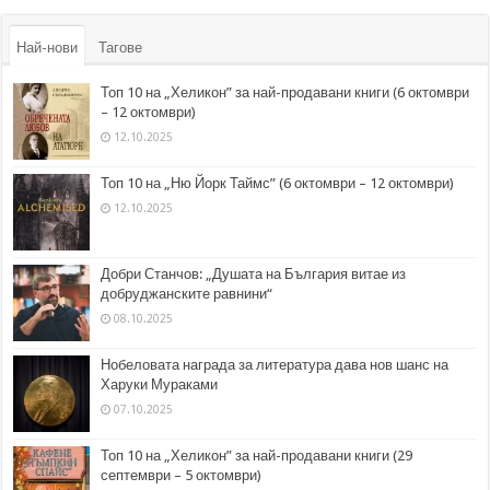
Най-нови
Тагове
Топ 10 на „Хеликон” за най-продавани книги (6 октомври
– 12 октомври)
12.10.2025
Топ 10 на „Ню Йорк Таймс” (6 октомври – 12 октомври)
12.10.2025
Добри Станчов: „Душата на България витае из
добруджанските равнини“
08.10.2025
Нобеловата награда за литература дава нов шанс на
Харуки Мураками
07.10.2025
Топ 10 на „Хеликон” за най-продавани книги (29
септември – 5 октомври)