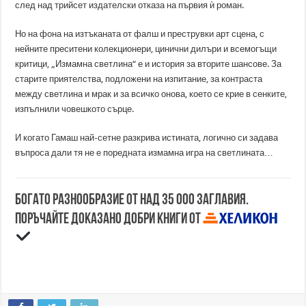
след над трийсет издателски отказа на първия ѝ роман.
Но на фона на изтъканата от фалш и преструвки арт сцена, с
нейните преситени колекционери, цинични дилъри и всемогъщи
критици, „Измамна светлина“ е и история за вторите шансове. За
старите приятелства, подложени на изпитание, за контраста
между светлина и мрак и за всичко онова, което се крие в сенките,
изпълнили човешкото сърце.
И когато Гамаш най-сетне разкрива истината, логично си задава
въпроса дали тя не е поредната измамна игра на светлината…
Богато разнообразие от над 35 000 заглавия.
Поръчайте доказано добри книги от