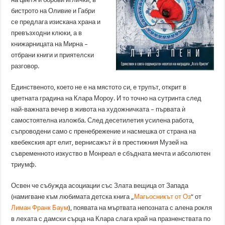
бистрото на Оливие и Габри
се предлага изискана храна и
превъзходни клюки, а в
книжарницата на Мирна –
отбрани книги и приятелски
разговор.
Единственото, което не е на мястото си, е трупът, открит в
цветната градина на Клара Мороу. И то точно на сутринта след
най-важната вечер в живота на художничката – първата ѝ
самостоятелна изложба. След десетилетия усилена работа,
съпроводени само с пренебрежение и насмешка от страна на
квебекския арт елит, вернисажът ѝ в престижния Музей на
съвременното изкуство в Монреал е сбъдната мечта и абсолютен
триумф.
Освен че събужда асоциации със Злата вещица от Запада
(намигване към любимата детска книга „
Магьосникът от Оз
“ от
Лиман Франк Баум
), появата на мъртвата непозната с алена рокля
в лехата с дамски сърца на Клара слага край на празненствата по