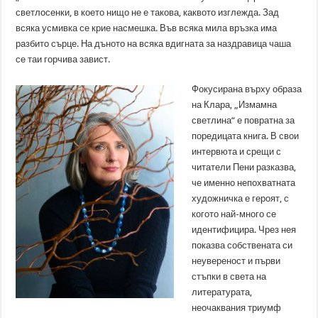
светлосенки, в което нищо не е такова, каквото изглежда. Зад
всяка усмивка се крие насмешка. Във всяка мила връзка има
разбито сърце. На дъното на всяка вдигната за наздравица чаша
се таи горчива завист.
Фокусирана върху образа
на Клара, „Измамна
светлина“ е повратна за
поредицата книга. В свои
интервюта и срещи с
читатели Пени разказва,
че именно непохватната
художничка е героят, с
когото най-много се
идентифицира. Чрез нея
показва собствената си
неувереност и първи
стъпки в света на
литературата,
неочаквания триумф