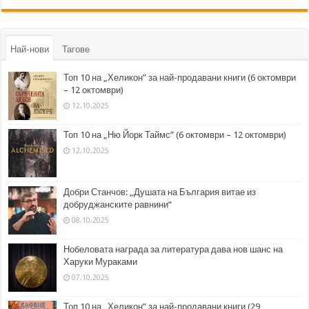
Най-нови
Тагове
Топ 10 на „Хеликон” за най-продавани книги (6 октомври
– 12 октомври)
12.10.2025
Топ 10 на „Ню Йорк Таймс” (6 октомври – 12 октомври)
12.10.2025
Добри Станчов: „Душата на България витае из
добруджанските равнини“
08.10.2025
Нобеловата награда за литература дава нов шанс на
Харуки Мураками
07.10.2025
Топ 10 на „Хеликон” за най-продавани книги (29