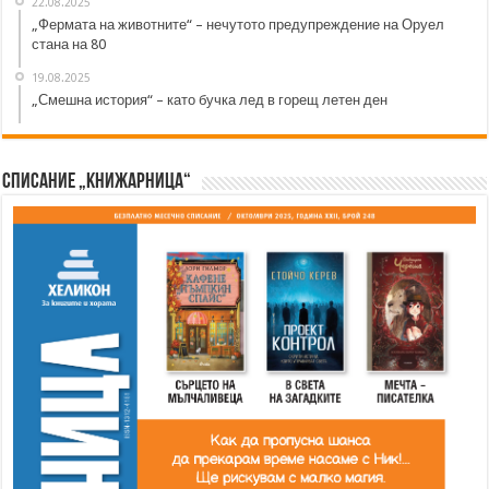
22.08.2025
„Фермата на животните“ – нечутото предупреждение на Оруел
стана на 80
19.08.2025
„Смешна история“ – като бучка лед в горещ летен ден
Списание „Книжарница“