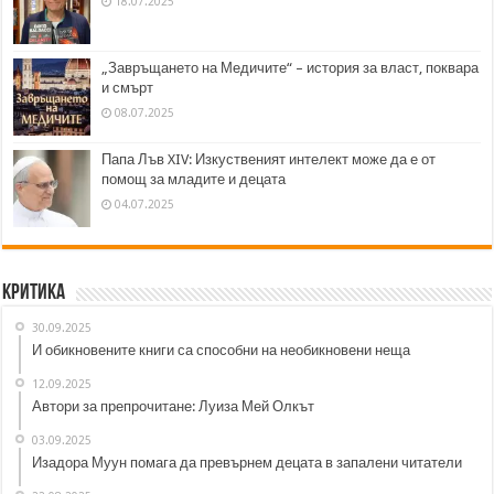
18.07.2025
„Завръщането на Медичите“ – история за власт, поквара
и смърт
08.07.2025
Папа Лъв XIV: Изкуственият интелект може да е от
помощ за младите и децата
04.07.2025
Критика
30.09.2025
И обикновените книги са способни на необикновени неща
12.09.2025
Автори за препрочитане: Луиза Мей Олкът
03.09.2025
Изадора Муун помага да превърнем децата в запалени читатели