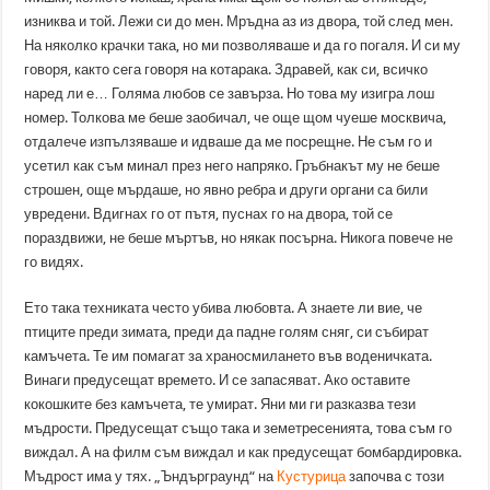
изниква и той. Лежи си до мен. Мръдна аз из двора, той след мен.
На няколко крачки така, но ми позволяваше и да го погаля. И си му
говоря, както сега говоря на котарака. Здравей, как си, всичко
наред ли е… Голяма любов се завърза. Но това му изигра лош
номер. Толкова ме беше заобичал, че още щом чуеше москвича,
отдалече изпълзяваше и идваше да ме посрещне. Не съм го и
усетил как съм минал през него напряко. Гръбнакът му не беше
строшен, още мърдаше, но явно ребра и други органи са били
увредени. Вдигнах го от пътя, пуснах го на двора, той се
пораздвижи, не беше мъртъв, но някак посърна. Никога повече не
го видях.
Ето така техниката често убива любовта. А знаете ли вие, че
птиците преди зимата, преди да падне голям сняг, си събират
камъчета. Те им помагат за храносмилането във воденичката.
Винаги предусещат времето. И се запасяват. Ако оставите
кокошките без камъчета, те умират. Яни ми ги разказва тези
мъдрости. Предусещат също така и земетресенията, това съм го
виждал. А на филм съм виждал и как предусещат бомбардировка.
Мъдрост има у тях. „Ъндърграунд“ на
Кустурица
започва с този