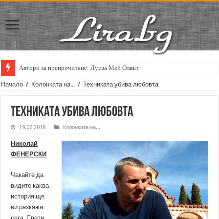
Автори за препрочитане: Луиза Мей Олкът
Кирил Кадийски: „Плачът на големия поет винаги е и сила, и съпричаст
Начало
/
Колонката на...
/
Техниката убива любовта
Техниката убива любовта
19.06.2018
Колонката на...
Николай
ФЕНЕРСКИ
Чакайте да
видите каква
история ще
ви разкажа
сега. Свети