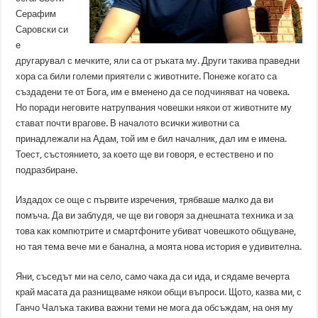
Серафим
Саровски си
е
другарувал с мечките, яли са от ръката му. Други такива праведни
хора са били големи приятели с животните. Понеже когато са
създадени те от Бога, им е вменено да се подчиняват на човека.
Но поради неговите натрупвания човешки някои от животните му
стават почти врагове. В началото всички животни са
принадлежали на Адам, той им е бил началник, дал им е имена.
Тоест, състоянието, за което ще ви говоря, е естествено и по
подразбиране.
Издадох се още с първите изречения, трябваше малко да ви
помъча. Да ви заблудя, че ще ви говоря за днешната техника и за
това как компютрите и смартфоните убиват човешкото общуване,
но тая тема вече ми е банална, а моята нова история е удивителна.
Яни, съседът ми на село, само чака да си ида, и сядаме вечерта
край масата да разнищваме някои общи въпроси. Щото, казва ми, с
Ганчо Чалъка такива важни теми не мога да обсъждам, на оня му