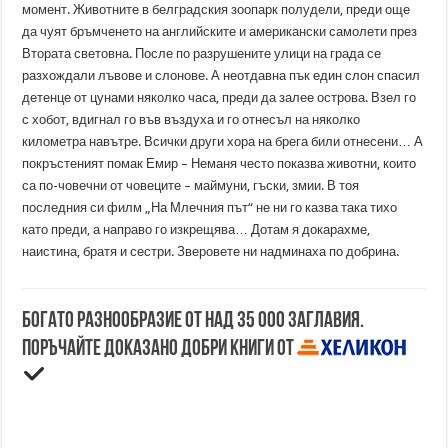
момент. Животните в белградския зоопарк полудели, преди още
да чуят бръмченето на английските и американски самолети през
Втората световна. После по разрушените улици на града се
разхождали лъвове и слонове. А неотдавна пък един слон спасил
детенце от цунами няколко часа, преди да залее острова. Взел го
с хобот, вдигнал го във въздуха и го отнесъл на няколко
километра навътре. Всички други хора на брега били отнесени… А
покръстеният помак Емир – Неманя често показва животни, които
са по-човечни от човеците – маймуни, гъски, змии. В тоя
последния си филм „На Млечния път“ не ни го казва така тихо
като преди, а направо го изкрещява… Дотам я докарахме,
наистина, братя и сестри. Зверовете ни надминаха по добрина.
Богато разнообразие от над 35 000 заглавия.
Поръчайте доказано добри книги от