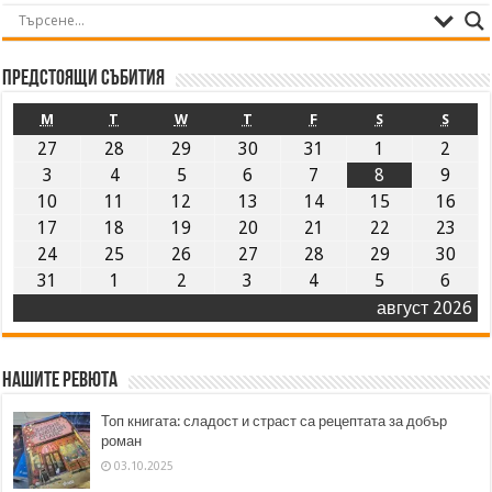
Предстоящи събития
M
T
W
T
F
S
S
27
28
29
30
31
1
2
3
4
5
6
7
8
9
10
11
12
13
14
15
16
17
18
19
20
21
22
23
24
25
26
27
28
29
30
31
1
2
3
4
5
6
август 2026
Нашите ревюта
Топ книгата: сладост и страст са рецептата за добър
роман
03.10.2025