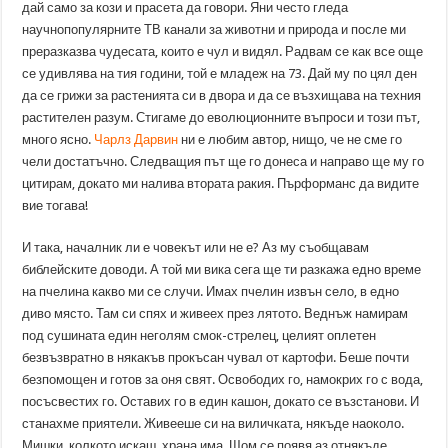
дай само за кози и прасета да говори. Яни често гледа
научнопопулярните ТВ канали за животни и природа и после ми
преразказва чудесата, които е чул и видял. Радвам се как все още
се удивлява на тия години, той е младеж на 73. Дай му по цял ден
да се грижи за растенията си в двора и да се възхищава на техния
растителен разум. Стигаме до еволюционните въпроси и този път,
много ясно.
Чарлз Дарвин
ни е любим автор, нищо, че не сме го
чели достатъчно. Следващия път ще го донеса и направо ще му го
цитирам, докато ми налива втората ракия. Пърформанс да видите
вие тогава!
И така, началник ли е човекът или не е? Аз му съобщавам
библейските доводи. А той ми вика сега ще ти разкажа едно време
на пчелина какво ми се случи. Имах пчелин извън село, в едно
диво място. Там си спях и живеех през лятото. Веднъж намирам
под сушината един неголям смок-стрелец, целият оплетен
безвъзвратно в някакъв прокъсан чувал от картофи. Беше почти
безпомощен и готов за оня свят. Освободих го, намокрих го с вода,
посъсвестих го. Оставих го в един кашон, докато се възстанови. И
станахме приятели. Живееше си на виличката, някъде наоколо.
Мишки, колкото искаш, храна има. Щом се появя аз отнякъде,